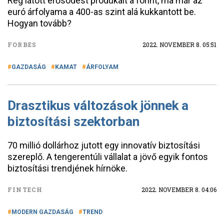
Rég látott erősödést produkált a forint, ma már az
euró árfolyama a 400-as szint alá kukkantott be.
Hogyan tovább?
FORBES
2022. NOVEMBER 8. 05:51
GAZDASÁG
KAMAT
ÁRFOLYAM
Drasztikus változások jönnek a
biztosítási szektorban
70 millió dollárhoz jutott egy innovatív biztosítási
szereplő. A tengerentúli vállalat a jövő egyik fontos
biztosítási trendjének hírnöke.
FINTECH
2022. NOVEMBER 8. 04:06
MODERN GAZDASÁG
TREND