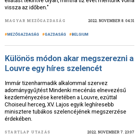
ellátást tekintve olyan, mintha tíz évet mentünk volna
vissza az időben."
MAGYAR MEZŐGAZDASÁG
2022. NOVEMBER 8. 04:31
MEZŐGAZDASÁG
GAZDASÁG
BELGIUM
Különös módon akar megszerezni a
Louvre egy híres szelencét
Immár tizenharmadik alkalommal szervez
adománygyűjtést Mindenki mecénás elnevezésű
kezdeményezése keretében a Louvre, ezúttal
Choiseul herceg, XV. Lajos egyik leghíresebb
minisztere tubákos szelencéjének megszerzése
érdekében.
STARTLAP UTAZÁS
2022. NOVEMBER 7. 23:07