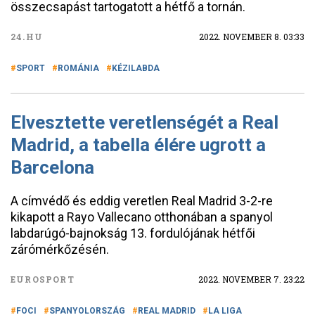
összecsapást tartogatott a hétfő a tornán.
24.HU
2022. NOVEMBER 8. 03:33
SPORT
ROMÁNIA
KÉZILABDA
Elvesztette veretlenségét a Real
Madrid, a tabella élére ugrott a
Barcelona
A címvédő és eddig veretlen Real Madrid 3-2-re
kikapott a Rayo Vallecano otthonában a spanyol
labdarúgó-bajnokság 13. fordulójának hétfői
zárómérkőzésén.
EUROSPORT
2022. NOVEMBER 7. 23:22
FOCI
SPANYOLORSZÁG
REAL MADRID
LA LIGA