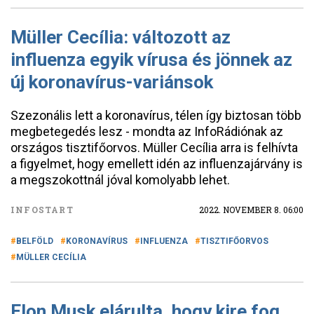
Müller Cecília: változott az
influenza egyik vírusa és jönnek az
új koronavírus-variánsok
Szezonális lett a koronavírus, télen így biztosan több
megbetegedés lesz - mondta az InfoRádiónak az
országos tisztifőorvos. Müller Cecília arra is felhívta
a figyelmet, hogy emellett idén az influenzajárvány is
a megszokottnál jóval komolyabb lehet.
INFOSTART
2022. NOVEMBER 8. 06:00
BELFÖLD
KORONAVÍRUS
INFLUENZA
TISZTIFŐORVOS
MÜLLER CECÍLIA
Elon Musk elárulta, hogy kire fog