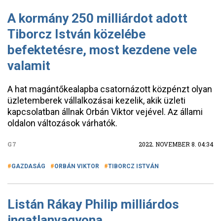
A kormány 250 milliárdot adott
Tiborcz István közelébe
befektetésre, most kezdene vele
valamit
A hat magántőkealapba csatornázott közpénzt olyan
üzletemberek vállalkozásai kezelik, akik üzleti
kapcsolatban állnak Orbán Viktor vejével. Az állami
oldalon változások várhatók.
G7
2022. NOVEMBER 8. 04:34
GAZDASÁG
ORBÁN VIKTOR
TIBORCZ ISTVÁN
Listán Rákay Philip milliárdos
ingatlanvagyona