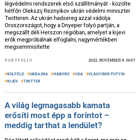
légvédelmi rendszerek első szállítmányát - közölte
hétfőn Olekszij Reznyikov ukrán védelmi miniszter
Twitteren. Az ukrán hadsereg azzal vádolja
Oroszországot, hogy a Dnyeper folyó partján, a
megszállt déli Herszon régióban, amelyet a kijevi
erők megpróbálnak elfoglalni, nagymértékben
megsemmisítette
PORTFOLIO
2022. NOVEMBER 8. 06:07
KÜLFÖLD
UKRAJNA
HÁBORÚ
USA
VLAGYIMIR PUTYIN
KIJEV
TWITTER
A világ legmagasabb kamata
erősíti most épp a forintot –
meddig tarthat a lendület?