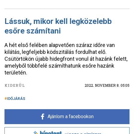
Lássuk, mikor kell legközelebb
esőre számítani
A hét első felében alapvetően száraz időre van
kilátás, legfeljebb ködszitálás fordulhat elő.
Csütörtökön újabb hidegfront vonul át hazánk felett,
amelyből többfelé számíthatunk esőre hazánk
területén.
KIDERÜL
2022. NOVEMBER 8. 05:05
IDŐJÁRÁS
Ajánlom a facebookon