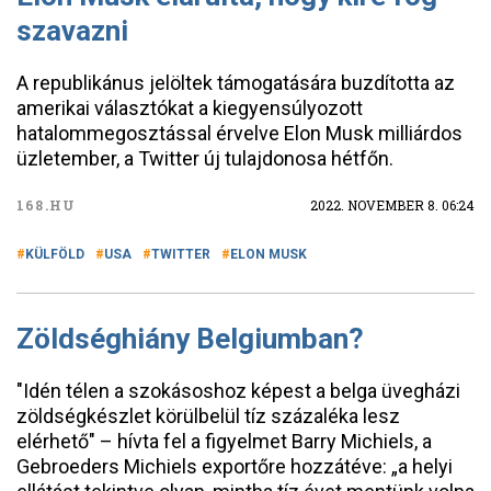
szavazni
A republikánus jelöltek támogatására buzdította az
amerikai választókat a kiegyensúlyozott
hatalommegosztással érvelve Elon Musk milliárdos
üzletember, a Twitter új tulajdonosa hétfőn.
168.HU
2022. NOVEMBER 8. 06:24
KÜLFÖLD
USA
TWITTER
ELON MUSK
Zöldséghiány Belgiumban?
"Idén télen a szokásoshoz képest a belga üvegházi
zöldségkészlet körülbelül tíz százaléka lesz
elérhető" – hívta fel a figyelmet Barry Michiels, a
Gebroeders Michiels exportőre hozzátéve: „a helyi