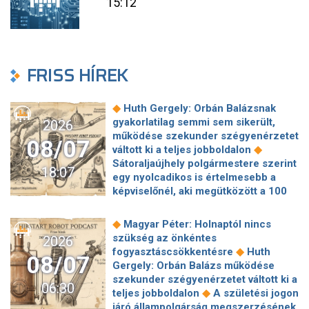
15:12
FRISS HÍREK
◆
Huth Gergely: Orbán Balázsnak
gyakorlatilag semmi sem sikerült,
2026
működése szekunder szégyenérzetet
08/07
◆
váltott ki a teljes jobboldalon
Sátoraljaújhely polgármestere szerint
18:07
egy nyolcadikos is értelmesebb a
képviselőnél, aki megütközött a 100
◆
milliós parkolón
Az amerikai
hírszerzés szerint Putyin pár éven
◆
Magyar Péter: Holnaptól nincs
belül megtámadhat egy NATO-
szükség az önkéntes
2026
◆
tagállamot
Vitézy Dávid
◆
fogyasztáscsökkentésre
Huth
08/07
elmagyarázta, miért Mészárosék
Gergely: Orbán Balázs működése
cége nyerte a közbeszerzést
szekunder szégyenérzetet váltott ki a
06:30
◆
sínhegesztésre
Nagy cégek
◆
teljes jobboldalon
A születési jogon
segítségét kéri Szolnok
járó állampolgárság megszerzésének