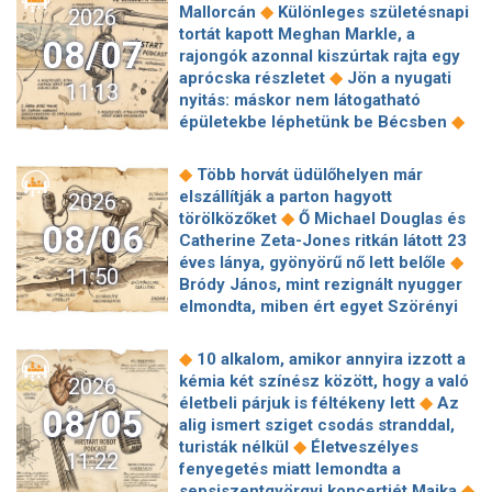
veszélyre figyelmeztetnek a
mesterséges intelligencia olcsó
◆
Mallorcán
Különleges születésnapi
2026
Poco M8 Power néven futott be a
szakértők
◆
korszakának?
Fordulat a
tortát kapott Meghan Markle, a
◆
széria új tagja
Közel 400 szabadtéri
08/07
pénzvilágban: olyan lépésre
rajongók azonnal kiszúrtak rajta egy
tűzhöz riasztották a tűzoltókat a
kényszerülnek a bankok az új
◆
aprócska részletet
Jön a nyugati
◆
hőségriadó óta
Hatalmas robbanás
11:13
amerikai AI-fejlesztések miatt, amire
nyitás: máskor nem látogatható
történt a Dunában, hallani lehetett
korábban nem volt példa
◆
épületekbe léphetünk be Bécsben
kilométerekről – a cernavodai
Molnár Áron visszaszólt Dessewffy
atomerőmű felé próbálták terelni a
◆
Andornak
Fipresci Nagydíjra
◆
románok a folyam vízhozamát
◆
Több horvát üdülőhelyen már
jelölték Enyedi Ildikó szépséges
Államkincstár-támadás: Örülhetünk,
elszállítják a parton hagyott
2026
◆
filmjét
Véget ért a közös munka!
hogy nem történik hasonló minden
◆
törölközőket
Ő Michael Douglas és
08/06
Balogh Levente elbúcsúzott Az
◆
nap
Elképesztő növekedést
Catherine Zeta-Jones ritkán látott 23
◆
álommeló győztesétől
4 csillagjegy,
villantott a SpaceX, mégis megijedtek
◆
éves lánya, gyönyörű nő lett belőle
11:50
akinek teljesül a legnagyobb
a befektetők
Bródy János, mint rezignált nyugger
kívánsága a közeljövőben: egy
elmondta, miben ért egyet Szörényi
◆
őrangyal fogja őket ebben segíteni
◆
Leventével
6 szigorú szabály, amit
Jött egy előzetes a GTA VI következő
minden pasinak be kell tartania, aki
◆
10 alkalom, amikor annyira izzott a
előzeteséhez, amit konkrétan a
◆
Jennifer Lopezzel akar randizni
Így
kémia két színész között, hogy a való
2026
◆
Netflixen lehet majd megnézni
él Krug Emília, egy kis faluban talált
◆
életbeli párjuk is féltékeny lett
Az
Zsigmond Angi: Azóta sem volt
08/05
◆
menedékre
3 csillagjegynek
alig ismert sziget csodás stranddal,
◆
senkim
A Sziget szervezői óva
◆
fordulatot ígér a hét második fele
◆
turisták nélkül
Életveszélyes
intenek mindenkit attól, hogy az
11:22
Legértékesebb magyar celebek 2026:
fenyegetés miatt lemondta a
alacsony vízállást kihasználva
Majka és Sebestyén Balázs mellé új
◆
sepsiszentgyörgyi koncertjét Majka