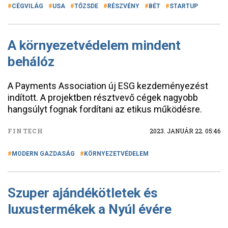
CÉGVILÁG
USA
TŐZSDE
RÉSZVÉNY
BÉT
STARTUP
A környezetvédelem mindent
behálóz
A Payments Association új ESG kezdeményezést
indított. A projektben résztvevő cégek nagyobb
hangsúlyt fognak fordítani az etikus működésre.
FINTECH
2023. JANUÁR 22. 05:46
MODERN GAZDASÁG
KÖRNYEZETVÉDELEM
Szuper ajándékötletek és
luxustermékek a Nyúl évére