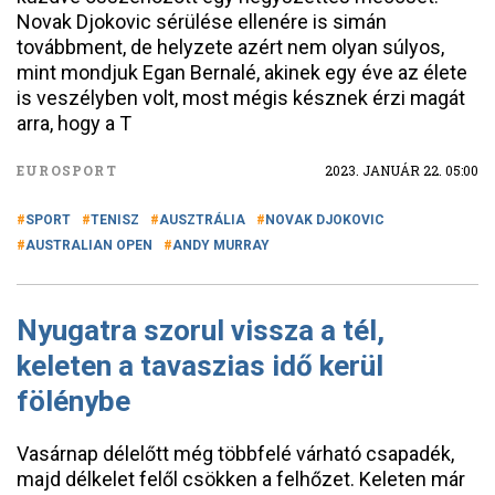
Novak Djokovic sérülése ellenére is simán
továbbment, de helyzete azért nem olyan súlyos,
mint mondjuk Egan Bernalé, akinek egy éve az élete
is veszélyben volt, most mégis késznek érzi magát
arra, hogy a T
EUROSPORT
2023. JANUÁR 22. 05:00
SPORT
TENISZ
AUSZTRÁLIA
NOVAK DJOKOVIC
AUSTRALIAN OPEN
ANDY MURRAY
Nyugatra szorul vissza a tél,
keleten a tavaszias idő kerül
fölénybe
Vasárnap délelőtt még többfelé várható csapadék,
majd délkelet felől csökken a felhőzet. Keleten már