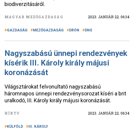
biodiverzitásáról.
MAGYAR MEZŐGAZDASÁG
2023. JANUÁR 22. 06:34
GAZDASÁG
MEZŐGAZDASÁG
DRÓN
DNS
Nagyszabású ünnepi rendezvények
kísérik III. Károly király májusi
koronázását
Világsztárokat felvonultató nagyszabású
háromnapos ünnepi rendezvénysorozat kíséri a brit
uralkodó, III. Károly király májusi koronázását.
HÍRTV
2023. JANUÁR 22. 06:34
KÜLFÖLD
III. KÁROLY