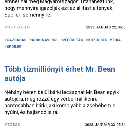
ember hal meg Magyarországon. Utánanéztünk,
hogy mennyire igazolják ezt az állítást a tények.
Spoiler: semennyire.
PORTFOLIO
2023. JANUÁR 22. 06:15
GAZDASÁG
KORONAVÍRUS
VÉDŐOLTÁS
KÖZÖSSÉGI MÉDIA
SPOILER
Több tízmilliónyit érhet Mr. Bean
autója
Néhány héten belül bárki lecsaphat Mr. Bean egyik
autójára, méghozzá egy vérbeli raliikonra –
pontosabban bárki, aki komolyabb a zsebébe tud
nyúlni, és hajlandó is rá.
VEZESS
2023. JANUÁR 22. 05:34