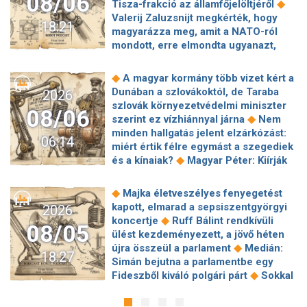
08/06
◆
Tisza-frakció az államfőjelöltjéről
Valerij Zaluzsnijt megkérték, hogy
18:21
magyarázza meg, amit a NATO-ról
mondott, erre elmondta ugyanazt,
◆
csak még erősebben
800 millióért
kötött szerződéseket a HM cége a
◆
A magyar kormány több vizet kért a
Lounge Eventtel, a miniszter
Dunában a szlovákoktól, de Taraba
2026
◆
feljelentést tett
Orbán Anita
szlovák környezetvédelmi miniszter
08/06
megkérte a szlovák kormányt, hogy
◆
szerint ez vízhiánnyal járna
Nem
◆
segítse a magyar vízellátást
Forró
minden hallgatás jelent elzárkózást:
06:14
augusztus: gátja lehet az uniós
miért értik félre egymást a szegediek
források hazahozatalának az
◆
és a kínaiak?
Magyar Péter: Kiírják
◆
Alkotmánybíróság?
Török Gábor: Ez
az első szélerőművi pályázatokat, a
◆
Magyar Péter vizsgahete
projektekben magyar állami
◆
Majka életveszélyes fenyegetést
Meglepetés az albérletpiacon, nincs
◆
tulajdonrészt fognak előírni
Orbán
kapott, elmarad a sepsiszentgyörgyi
2026
◆
roham
Hirtelen titkolózni kezdett a
Gáspár hatszor repült honvédségi
◆
koncertje
Ruff Bálint rendkívüli
◆
Tisza a kegyelmi ügyekről
08/05
◆
gépen Csádba és Nigerbe
Ismert
ülést kezdeményezett, a jövő héten
Egyszerre két köztársasági elnöke is
magyar utazási iroda ment csődbe,
◆
újra összeül a parlament
Medián:
◆
lehet Magyarországnak jövő hétre
18:27
bolgár biztosítóval hadakozhatnak az
Simán bejutna a parlamentbe egy
Előnyben a Fradi a Górnik Zabrze
◆
utasok
Amerikai rakétákat is
◆
Fideszből kiváló polgári párt
Sokkal
◆
elleni El-selejtezős párharcban
Itt a
zsákmányolt az előrenyomuló orosz
◆
olcsóbb lesz végre a tankolás
fizetési lista: Lionel Messi magyar
◆
hadsereg
Az élet Balásy Gyula
Vitézy: 42 új, 120 méteres
◆
csapattársa keres a legrosszabbul