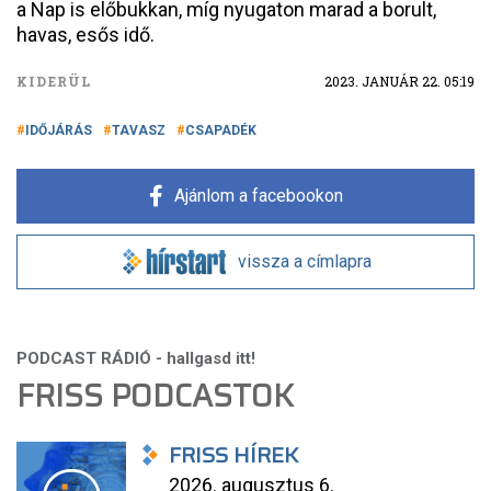
a Nap is előbukkan, míg nyugaton marad a borult,
havas, esős idő.
KIDERÜL
2023. JANUÁR 22. 05:19
IDŐJÁRÁS
TAVASZ
CSAPADÉK
Ajánlom a facebookon
vissza a címlapra
FRISS PODCASTOK
FRISS HÍREK
2026. augusztus 6.