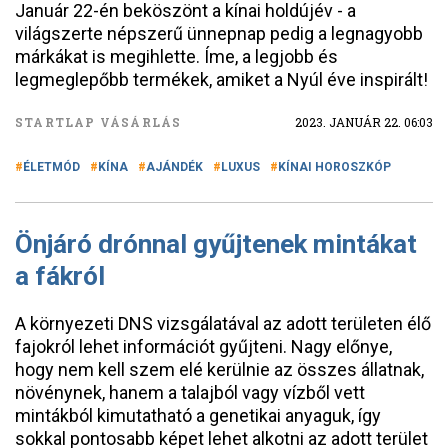
Január 22-én beköszönt a kínai holdújév - a
világszerte népszerű ünnepnap pedig a legnagyobb
márkákat is megihlette. Íme, a legjobb és
legmeglepőbb termékek, amiket a Nyúl éve inspirált!
STARTLAP VÁSÁRLÁS
2023. JANUÁR 22. 06:03
ÉLETMÓD
KÍNA
AJÁNDÉK
LUXUS
KÍNAI HOROSZKÓP
Önjáró drónnal gyűjtenek mintákat
a fákról
A környezeti DNS vizsgálatával az adott területen élő
fajokról lehet információt gyűjteni. Nagy előnye,
hogy nem kell szem elé kerülnie az összes állatnak,
növénynek, hanem a talajból vagy vízből vett
mintákból kimutatható a genetikai anyaguk, így
sokkal pontosabb képet lehet alkotni az adott terület