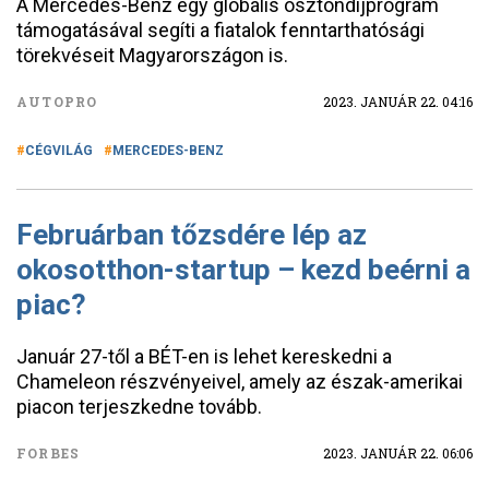
A Mercedes-Benz egy globális ösztöndíjprogram
támogatásával segíti a fiatalok fenntarthatósági
törekvéseit Magyarországon is.
AUTOPRO
2023. JANUÁR 22. 04:16
CÉGVILÁG
MERCEDES-BENZ
Februárban tőzsdére lép az
okosotthon-startup – kezd beérni a
piac?
Január 27-től a BÉT-en is lehet kereskedni a
Chameleon részvényeivel, amely az észak-amerikai
piacon terjeszkedne tovább.
FORBES
2023. JANUÁR 22. 06:06