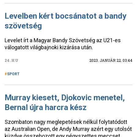
Levelben kért bocsánatot a bandy
szövetség
Levelet írt a Magyar Bandy Szövetség az U21-es
válogatott világbajnoki kizárása után.
24.HU
2023. JANUÁR 22. 03:44
SPORT
Murray kiesett, Djokovic menetel,
Bernal újra harcra kész
Szombaton nagy meglepetések nélkül folytatódott
az Australian Open, de Andy Murray azért egy utolsót
küzdve összehozott egy négyszettes meccset.