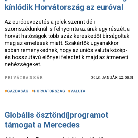
kínlódik Horvátország az euróval
Az euróbevezetés a jelek szerint déli
szomszédunknál is felnyomta az árak egy részét, a
horvát hatóságok több száz kereskedőt bírságoltak
meg az emelések miatt. Szakértők ugyanakkor
abban reménykednek, hogy az uniós valuta közép-
és hosszútávú előnyei feledtetik majd az átmeneti
nehézségeket.
PRIVÁTBANKÁR
2023. JANUÁR 22. 05:51
GAZDASÁG
HORVÁTORSZÁG
VALUTA
Globális ösztöndíjprogramot
támogat a Mercedes