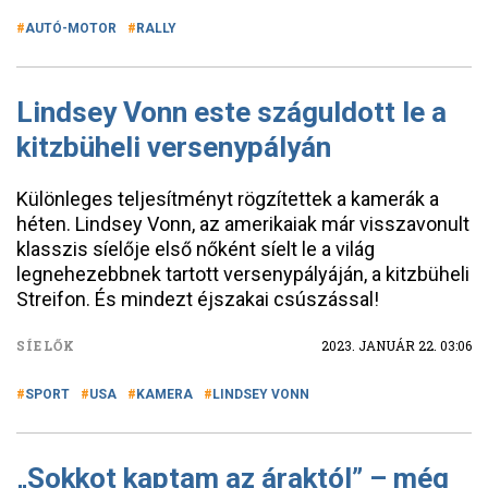
AUTÓ-MOTOR
RALLY
Lindsey Vonn este száguldott le a
kitzbüheli versenypályán
Különleges teljesítményt rögzítettek a kamerák a
héten. Lindsey Vonn, az amerikaiak már visszavonult
klasszis síelője első nőként síelt le a világ
legnehezebbnek tartott versenypályáján, a kitzbüheli
Streifon. És mindezt éjszakai csúszással!
SÍELŐK
2023. JANUÁR 22. 03:06
SPORT
USA
KAMERA
LINDSEY VONN
„Sokkot kaptam az áraktól” – még