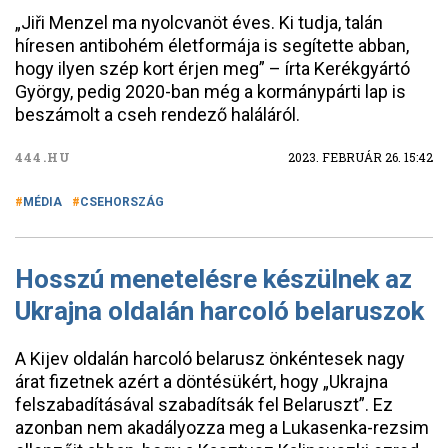
„Jiři Menzel ma nyolcvanöt éves. Ki tudja, talán
híresen antibohém életformája is segítette abban,
hogy ilyen szép kort érjen meg” – írta Kerékgyártó
György, pedig 2020-ban még a kormánypárti lap is
beszámolt a cseh rendező haláláról.
444.HU
2023. FEBRUÁR 26. 15:42
MÉDIA
CSEHORSZÁG
Hosszú menetelésre készülnek az
Ukrajna oldalán harcoló belaruszok
A Kijev oldalán harcoló belarusz önkéntesek nagy
árat fizetnek azért a döntésükért, hogy „Ukrajna
felszabadításával szabadítsák fel Belaruszt”. Ez
azonban nem akadályozza meg a Lukasenka-rezsim