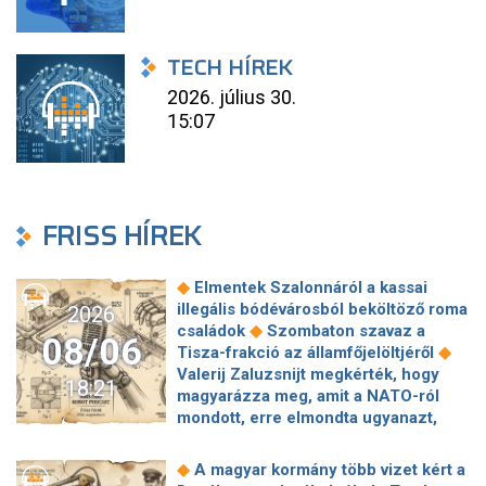
TECH HÍREK
2026. július 30.
15:07
FRISS HÍREK
◆
Elmentek Szalonnáról a kassai
illegális bódévárosból beköltöző roma
2026
◆
családok
Szombaton szavaz a
08/06
◆
Tisza-frakció az államfőjelöltjéről
Valerij Zaluzsnijt megkérték, hogy
18:21
magyarázza meg, amit a NATO-ról
mondott, erre elmondta ugyanazt,
◆
csak még erősebben
800 millióért
kötött szerződéseket a HM cége a
◆
A magyar kormány több vizet kért a
Lounge Eventtel, a miniszter