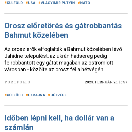
KÜLFÖLD
USA
VLAGYIMIR PUTYIN
NATO
Orosz előretörés és gátrobbantás
Bahmut közelében
Az orosz erők elfoglalták a Bahmut közelében lévő
Jahidne települést, az ukrán hadsereg pedig
felrobbantott egy gátat magában az ostromlott
városban - közölte az orosz fél a hétvégén.
PORTFOLIO
2023. FEBRUÁR 26. 15:57
KÜLFÖLD
UKRAJNA
HÉTVÉGE
Időben lépni kell, ha dollár van a
számlán