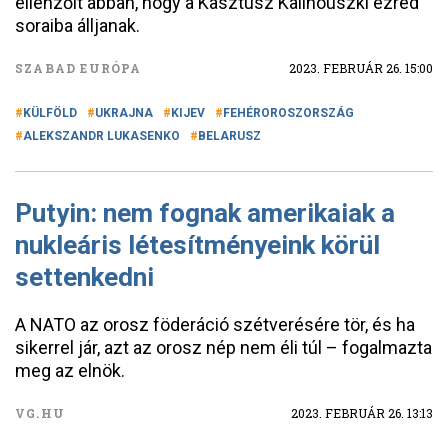
ellenzőit abban, hogy a Kasztusz Kalinouszki ezred
soraiba álljanak.
SZABAD EURÓPA
2023. FEBRUÁR 26. 15:00
KÜLFÖLD
UKRAJNA
KIJEV
FEHÉROROSZORSZÁG
ALEKSZANDR LUKASENKO
BELARUSZ
Putyin: nem fognak amerikaiak a
nukleáris létesítményeink körül
settenkedni
A NATO az orosz föderáció szétverésére tör, és ha
sikerrel jár, azt az orosz nép nem éli túl – fogalmazta
meg az elnök.
VG.HU
2023. FEBRUÁR 26. 13:13