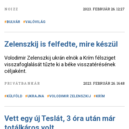
NOIZZ
2023. FEBRUÁR 26. 12:27
BULVÁR
VALÓVILÁG
Zelenszkij is felfedte, mire készül
Volodimir Zelenszkij ukrán elnök a Krím félsziget
visszafoglalását tűzte ki a béke visszatérésének
céljaként.
PRIVÁTBANKÁR
2023. FEBRUÁR 26. 16:48
KÜLFÖLD
UKRAJNA
VOLODIMIR ZELENSZKIJ
KRÍM
Vett egy új Teslát, 3 óra után már
totálkáros volt