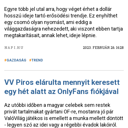
Egyre több jel utal arra, hogy véget érhet a dollár
hosszú ideje tartó erősödési trendje. Ez enyhíthet
egy csomó olyan nyomást, ami eddig a
világgazdaságra nehezedett, aki viszont ebben tartja
megtakarításait, annak lehet, ideje lépnie.
NAPI.HU
2023. FEBRUÁR 26. 16:28
GAZDASÁG
TREND
VV Piros elárulta mennyit keresett
egy hét alatt az OnlyFans fiókjával
Az utóbbi időben a magyar celebek sem restek
privát tartalmakat gyártani OF-re, mostanra jó pár
ValóVilág játékos is emellett a munka mellett döntött
- legyen szó az idei vagy a régebbi évadok lakóiról.