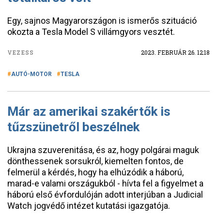
Egy, sajnos Magyarországon is ismerős szituáció
okozta a Tesla Model S villámgyors vesztét.
VEZESS
2023. FEBRUÁR 26. 12:18
AUTÓ-MOTOR
TESLA
Már az amerikai szakértők is
tűzszünetről beszélnek
Ukrajna szuverenitása, és az, hogy polgárai maguk
dönthessenek sorsukról, kiemelten fontos, de
felmerül a kérdés, hogy ha elhúzódik a háború,
marad-e valami országukból - hívta fel a figyelmet a
háború első évfordulóján adott interjúban a Judicial
Watch jogvédő intézet kutatási igazgatója.