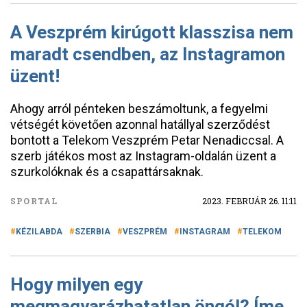
A Veszprém kirúgott klasszisa nem
maradt csendben, az Instagramon
üzent!
Ahogy arról pénteken beszámoltunk, a fegyelmi
vétségét követően azonnal hatállyal szerződést
bontott a Telekom Veszprém Petar Nenadiccsal. A
szerb játékos most az Instagram-oldalán üzent a
szurkolóknak és a csapattársaknak.
SPORTAL
2023. FEBRUÁR 26. 11:11
KÉZILABDA
SZERBIA
VESZPRÉM
INSTAGRAM
TELEKOM
Hogy milyen egy
megmagyarázhatatlan öngól? Íme