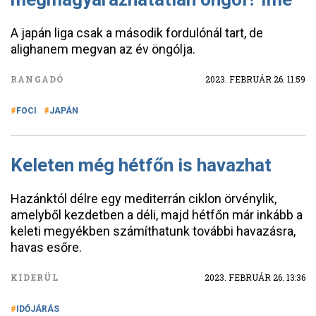
A japán liga csak a második fordulónál tart, de
alighanem megvan az év öngólja.
RANGADÓ
2023. FEBRUÁR 26. 11:59
FOCI
JAPÁN
Keleten még hétfőn is havazhat
Hazánktól délre egy mediterrán ciklon örvénylik,
amelyből kezdetben a déli, majd hétfőn már inkább a
keleti megyékben számíthatunk további havazásra,
havas esőre.
KIDERÜL
2023. FEBRUÁR 26. 13:36
IDŐJÁRÁS