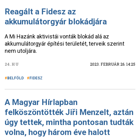
Reagált a Fidesz az
akkumulátorgyár blokádjára
A Mi Hazánk aktivistái vonták blokád alá az
akkumulátorgyár építési területét, terveik szerint
nem utoljára.
24.HU
2023. FEBRUÁR 26. 14:25
BELFÖLD
FIDESZ
A Magyar Hírlapban
felköszöntötték Jiři Menzelt, aztán
úgy tettek, mintha pontosan tudták
volna, hogy három éve halott