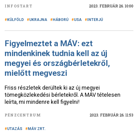
INFOSTART
2023. FEBRUÁR 26. 10:00
KÜLFÖLD
UKRAJNA
HÁBORÚ
USA
INTERJÚ
Figyelmeztet a MÁV: ezt
mindenkinek tudnia kell az új
megyei és országbérletekről,
mielőtt megveszi
Friss részletek derültek ki az új megyei
tömegközlekedési bérletekről. A MÁV tételesen
leírta, mi mindenre kell figyelni!
PÉNZCENTRUM
2023. FEBRUÁR 26. 11:53
UTAZÁS
MÁV ZRT.