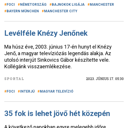
FOCI
NÉMETORSZÁG
BAJNOKOK LIGÁJA
MANCHESTER
BAYERN MÜNCHEN
MANCHESTER CITY
Levélféle Knézy Jenőnek
Ma húsz éve, 2003. június 17-én hunyt el Knézy
Jenő, a magyar televíziózás legendás alakja. Az
utolsó interjút Sinkovics Gábor készítette vele.
Kollégánk visszaemlékezése.
SPORTAL
2023. JÚNIUS 17. 05:30
FOCI
INTERJÚ
MAGYAR TELEVÍZIÓ
35 fok is lehet jövő hét közepén
A következő napokban egyre melegebb időre