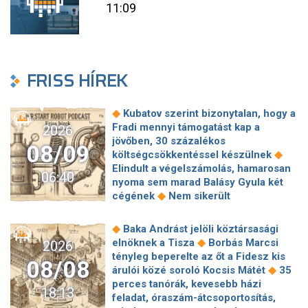
11:09
FRISS HÍREK
◆
Kubatov szerint bizonytalan, hogy a
Fradi mennyi támogatást kap a
2026
jövőben, 30 százalékos
08/09
◆
költségcsökkentéssel készülnek
Elindult a végelszámolás, hamarosan
06:40
nyoma sem marad Balásy Gyula két
◆
cégének
Nem sikerült
megállapodni a köztársasági elnökről,
tojással dobálták meg a
◆
Baka Andrást jelöli köztársasági
◆
miniszterelnököt – Koszovóban
◆
elnöknek a Tisza
Borbás Marcsi
2026
Szépségipar és orvosi turizmus:
tényleg beperelte az őt a Fidesz kis
08/08
milyen erős Budapest a plasztikai
◆
árulói közé soroló Kocsis Mátét
35
◆
sebészet térképén?
72 óra
perces tanórák, kevesebb házi
18:13
◆
Montenegróban
35 perces tanórák
feladat, óraszám-átcsoportosítás,
lehetnek az alsó tagozatos diákoknak,