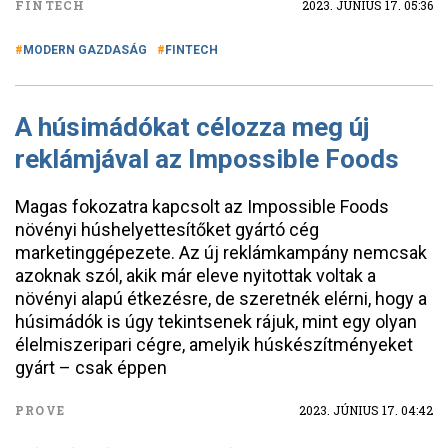
FINTECH
2023. JÚNIUS 17. 05:36
MODERN GAZDASÁG
FINTECH
A húsimádókat célozza meg új
reklámjával az Impossible Foods
Magas fokozatra kapcsolt az Impossible Foods
növényi húshelyettesítőket gyártó cég
marketinggépezete. Az új reklámkampány nemcsak
azoknak szól, akik már eleve nyitottak voltak a
növényi alapú étkezésre, de szeretnék elérni, hogy a
húsimádók is úgy tekintsenek rájuk, mint egy olyan
élelmiszeripari cégre, amelyik húskészítményeket
gyárt – csak éppen
PROVE
2023. JÚNIUS 17. 04:42