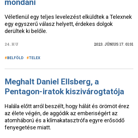
mondani
Véletlenül egy teljes levelezést elküldtek a Telexnek
egy egyszerű válasz helyett, érdekes dolgok
derültek ki belőle.
24.HU
2023. JÚNIUS 17. 01:01
BELFÖLD
TELEX
Meghalt Daniel Ellsberg, a
Pentagon-iratok kiszivárogtatója
Halála előtt arról beszélt, hogy hálát és örömöt érez
az élete végén, de aggódik az emberiségért az
atomháború és a klímakatasztrófa egyre erősödő
fenyegetése miatt.