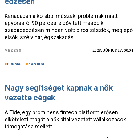
edzésen
Kanadában a korábbi műszaki problémák miatt
egyórásról 90 percesre bővített második
szabadedzésen minden volt: piros zászlók, meglepő
elsők, szélvihar, égszakadás.
VEZESS
2023. JÚNIUS 17. 00:04
FORMA1
KANADA
Nagy segítséget kapnak a nők
vezette cégek
A Tide, egy prominens fintech platform erősen
elkötelezi magát a nők által vezetett vállalkozások
támogatása mellett.