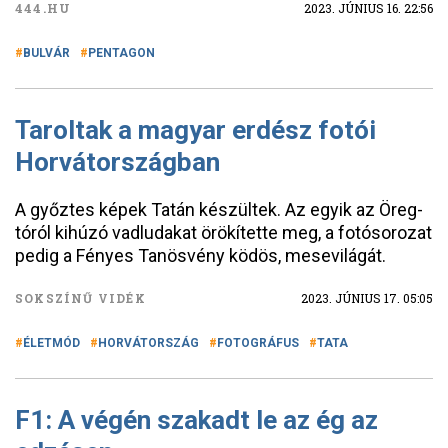
444.HU
2023. JÚNIUS 16. 22:56
BULVÁR
PENTAGON
Taroltak a magyar erdész fotói
Horvátországban
A győztes képek Tatán készültek. Az egyik az Öreg-
tóról kihúzó vadludakat örökítette meg, a fotósorozat
pedig a Fényes Tanösvény ködös, mesevilágát.
SOKSZÍNŰ VIDÉK
2023. JÚNIUS 17. 05:05
ÉLETMÓD
HORVÁTORSZÁG
FOTOGRÁFUS
TATA
F1: A végén szakadt le az ég az