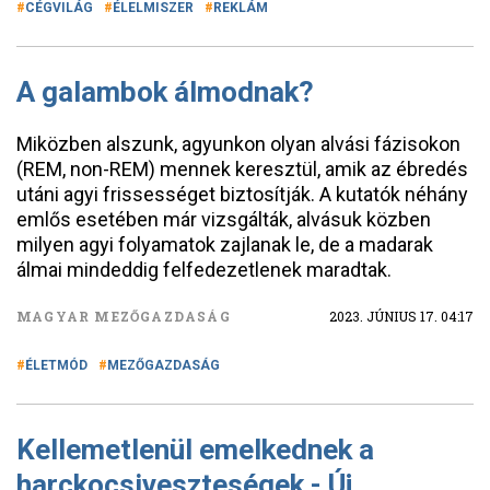
CÉGVILÁG
ÉLELMISZER
REKLÁM
A galambok álmodnak?
Miközben alszunk, agyunkon olyan alvási fázisokon
(REM, non-REM) mennek keresztül, amik az ébredés
utáni agyi frissességet biztosítják. A kutatók néhány
emlős esetében már vizsgálták, alvásuk közben
milyen agyi folyamatok zajlanak le, de a madarak
álmai mindeddig felfedezetlenek maradtak.
MAGYAR MEZŐGAZDASÁG
2023. JÚNIUS 17. 04:17
ÉLETMÓD
MEZŐGAZDASÁG
Kellemetlenül emelkednek a
harckocsiveszteségek - Új