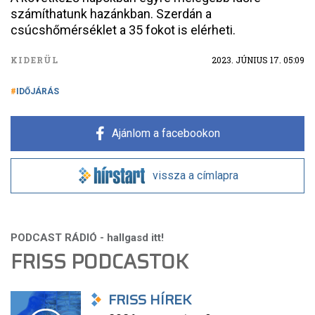
számíthatunk hazánkban. Szerdán a
csúcshőmérséklet a 35 fokot is elérheti.
KIDERÜL
2023. JÚNIUS 17. 05:09
IDŐJÁRÁS
Ajánlom a facebookon
vissza a címlapra
FRISS PODCASTOK
FRISS HÍREK