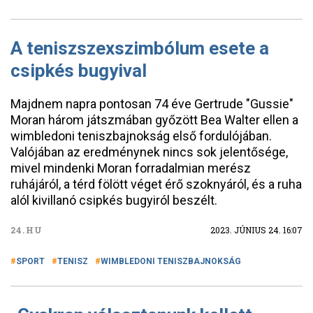
A teniszszexszimbólum esete a
csipkés bugyival
Majdnem napra pontosan 74 éve Gertrude "Gussie"
Moran három játszmában győzött Bea Walter ellen a
wimbledoni teniszbajnokság első fordulójában.
Valójában az eredménynek nincs sok jelentősége,
mivel mindenki Moran forradalmian merész
ruhájáról, a térd fölött véget érő szoknyáról, és a ruha
alól kivillanó csipkés bugyiról beszélt.
24.HU
2023. JÚNIUS 24. 16:07
SPORT
TENISZ
WIMBLEDONI TENISZBAJNOKSÁG