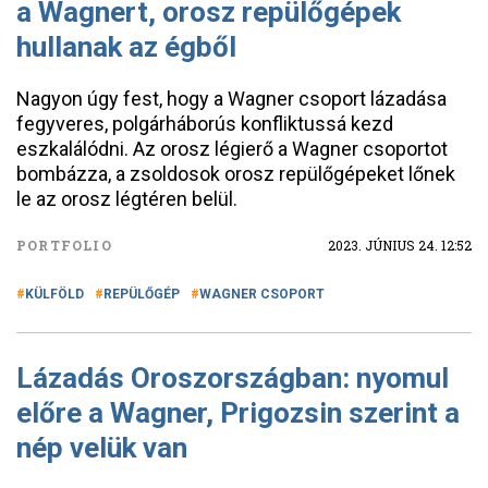
a Wagnert, orosz repülőgépek
hullanak az égből
Nagyon úgy fest, hogy a Wagner csoport lázadása
fegyveres, polgárháborús konfliktussá kezd
eszkalálódni. Az orosz légierő a Wagner csoportot
bombázza, a zsoldosok orosz repülőgépeket lőnek
le az orosz légtéren belül.
PORTFOLIO
2023. JÚNIUS 24. 12:52
KÜLFÖLD
REPÜLŐGÉP
WAGNER CSOPORT
Lázadás Oroszországban: nyomul
előre a Wagner, Prigozsin szerint a
nép velük van