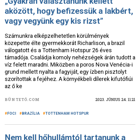
„Gyakran választanunk kellett
aközött, hogy befizessük a lakbért,
vagy vegyünk egy kis rizst”
Számunkra elképzelhetetlen körülmények
közepette élte gyermekkorát Richarlison, a brazil
válogatott és a Tottenham Hotspur 26 éves
támadója. Családja komoly nehézségek árán tudott a
víz felett maradni. Miközben a poros Nova Venécia-i
grund mellett nyalta a fagyiját, egy ízben pisztolyt
szorítottak a fejéhez. A környékbeli dílerek kifutófiúi
az ő ke
BÜNTETŐ.COM
2023. JÚNIUS 24. 11:21
FOCI
BRAZÍLIA
TOTTENHAM HOTSPUR
Nem kell hőhullámtól tartanunk a