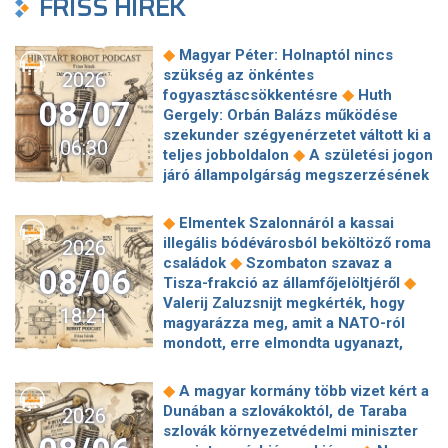
FRISS HÍREK
◆
Magyar Péter: Holnaptól nincs
szükség az önkéntes
2026
◆
fogyasztáscsökkentésre
Huth
08/07
Gergely: Orbán Balázs működése
szekunder szégyenérzetet váltott ki a
06:30
◆
teljes jobboldalon
A születési jogon
járó állampolgárság megszerzésének
korlátozásáról írt alá rendeletet
◆
Donald Trump
„Kevésen múlt a
◆
Elmentek Szalonnáról a kassai
katasztrófa” – szintet léphetett az
illegális bódévárosból beköltöző roma
2026
◆
orosz hibrid hadviselés
Bod Péter
◆
családok
Szombaton szavaz a
08/06
Ákos: Vagyonkezelés közérdekből: mi
◆
Tisza-frakció az államfőjelöltjéről
◆
jön a kekvák után?
Térképen, ahogy
Valerij Zaluzsnijt megkérték, hogy
18:21
hajnalban elérte Magyarország
magyarázza meg, amit a NATO-ról
◆
határát a hidegfront
A forintot is
mondott, erre elmondta ugyanazt,
◆
megütheti az aszály
Szombaton
◆
csak még erősebben
800 millióért
szavaz a Tisza-frakció az
kötött szerződéseket a HM cége a
◆
A magyar kormány több vizet kért a
◆
államfőjelöltjéről
Egyre inkább az
Lounge Eventtel, a miniszter
Dunában a szlovákoktól, de Taraba
2026
agglomerációt választják a főváros
◆
feljelentést tett
Orbán Anita
szlovák környezetvédelmi miniszter
helyett, akik százmilliónál többért
megkérte a szlovák kormányt, hogy