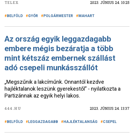
TELEX
2023. JÚNIUS 24. 10:25
BELFÖLD
GYŐR
POLGÁRMESTER
MAHART
Az ország egyik leggazdagabb
embere mégis bezáratja a több
mint kétszáz embernek szállást
adó csepeli munkásszállót
„Megszűnik a lakcíműnk. Onnantól kezdve
hajléktalanok leszünk gyerekestől” - nyilatkozta a
Partizánnak az egyik helyi lakos.
444.HU
2023. JÚNIUS 24. 13:37
BELFÖLD
LEGGAZDAGABB
HAJLÉKTALANSÁG
CSEPEL