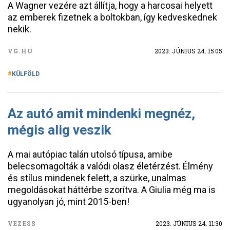
A Wagner vezére azt állítja, hogy a harcosai helyett
az emberek fizetnek a boltokban, így kedveskednek
nekik.
VG.HU
2023. JÚNIUS 24. 15:05
KÜLFÖLD
Az autó amit mindenki megnéz,
mégis alig veszik
A mai autópiac talán utolsó típusa, amibe
belecsomagolták a valódi olasz életérzést. Élmény
és stílus mindenek felett, a szürke, unalmas
megoldásokat háttérbe szorítva. A Giulia még ma is
ugyanolyan jó, mint 2015-ben!
VEZESS
2023. JÚNIUS 24. 11:30