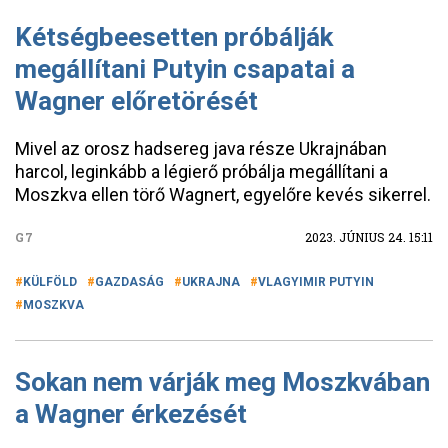
Kétségbeesetten próbálják
megállítani Putyin csapatai a
Wagner előretörését
Mivel az orosz hadsereg java része Ukrajnában
harcol, leginkább a légierő próbálja megállítani a
Moszkva ellen törő Wagnert, egyelőre kevés sikerrel.
G7
2023. JÚNIUS 24. 15:11
KÜLFÖLD
GAZDASÁG
UKRAJNA
VLAGYIMIR PUTYIN
MOSZKVA
Sokan nem várják meg Moszkvában
a Wagner érkezését