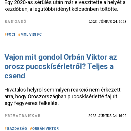
Egy 2020-as sérülés után már elveszítette a helyét a
kezdőben, a legutóbbi idényt kölcsönben töltötte.
RANGADÓ
2023. JÚNIUS 24. 10:18
FOCI
MOL VIDI FC
Vajon mit gondol Orbán Viktor az
orosz puccskísérletről? Teljes a
csend
Hivatalos helyről semmilyen reakció nem érkezett
arra, hogy Oroszországban puccskísérletté fajult
egy fegyveres felkelés.
PRIVÁTBANKÁR
2023. JÚNIUS 24. 16:09
GAZDASÁG
ORBÁN VIKTOR