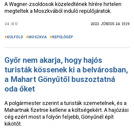
A Wagner-zsoldosok közeledtének hírére hirtelen
megteltek a Moszkvából induló repülőjáratok.
24.HU
2023. JÚNIUS 24. 15:19
KÜLFÖLD
MOSZKVA
REPÜLŐGÉP
Győr nem akarja, hogy hajós
turisták kössenek ki a belvárosban,
a Mahart Gönyűtől buszoztatná
oda őket
A polgármester szerint a turisták szemetelnek, és a
Mahartnak fizetnie kellene a költségekért. A hajózási
cég ezért most a folyón feljebb, Gönyűnél épít
kikötőt.