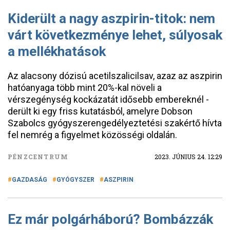
Kiderült a nagy aszpirin-titok: nem
várt következménye lehet, súlyosak
a mellékhatások
Az alacsony dózisú acetilszalicilsav, azaz az aszpirin
hatóanyaga több mint 20%-kal növeli a
vérszegénység kockázatát idősebb embereknél -
derült ki egy friss kutatásból, amelyre Dobson
Szabolcs gyógyszerengedélyeztetési szakértő hívta
fel nemrég a figyelmet közösségi oldalán.
PÉNZCENTRUM
2023. JÚNIUS 24. 12:29
GAZDASÁG
GYÓGYSZER
ASZPIRIN
Ez már polgárháború? Bombázzák