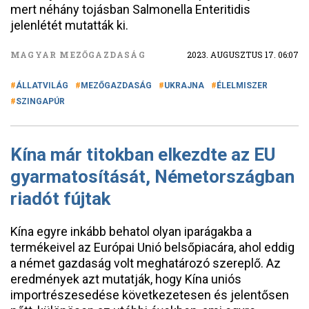
mert néhány tojásban Salmonella Enteritidis
jelenlétét mutatták ki.
MAGYAR MEZŐGAZDASÁG
2023. AUGUSZTUS 17. 06:07
ÁLLATVILÁG
MEZŐGAZDASÁG
UKRAJNA
ÉLELMISZER
SZINGAPÚR
Kína már titokban elkezdte az EU
gyarmatosítását, Németországban
riadót fújtak
Kína egyre inkább behatol olyan iparágakba a
termékeivel az Európai Unió belsőpiacára, ahol eddig
a német gazdaság volt meghatározó szereplő. Az
eredmények azt mutatják, hogy Kína uniós
importrészesedése következetesen és jelentősen