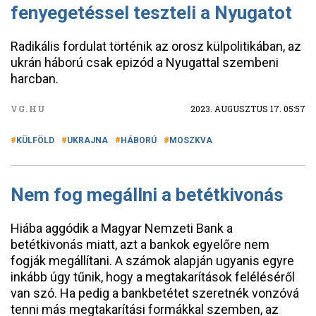
fenyegetéssel teszteli a Nyugatot
Radikális fordulat történik az orosz külpolitikában, az
ukrán háború csak epizód a Nyugattal szembeni
harcban.
VG.HU
2023. AUGUSZTUS 17. 05:57
KÜLFÖLD
UKRAJNA
HÁBORÚ
MOSZKVA
Nem fog megállni a betétkivonás
Hiába aggódik a Magyar Nemzeti Bank a
betétkivonás miatt, azt a bankok egyelőre nem
fogják megállítani. A számok alapján ugyanis egyre
inkább úgy tűnik, hogy a megtakarítások feléléséről
van szó. Ha pedig a bankbetétet szeretnék vonzóvá
tenni más megtakarítási formákkal szemben, az