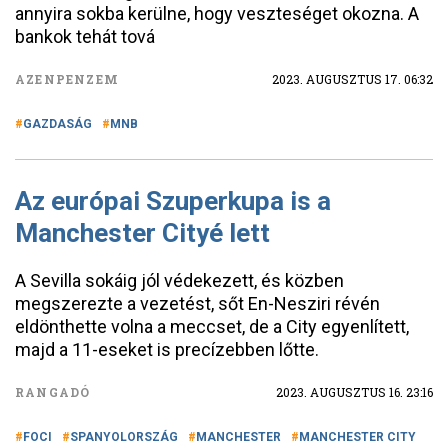
annyira sokba kerülne, hogy veszteséget okozna. A
bankok tehát tová
AZENPENZEM
2023. AUGUSZTUS 17. 06:32
GAZDASÁG
MNB
Az európai Szuperkupa is a
Manchester Cityé lett
A Sevilla sokáig jól védekezett, és közben
megszerezte a vezetést, sőt En-Nesziri révén
eldönthette volna a meccset, de a City egyenlített,
majd a 11-eseket is precízebben lőtte.
RANGADÓ
2023. AUGUSZTUS 16. 23:16
FOCI
SPANYOLORSZÁG
MANCHESTER
MANCHESTER CITY