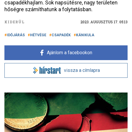
csapadékhajlam. Sok napsütésre, nagy területen
hőségre számíthatunk a folytatásban.
KIDERÜL
2023. AUGUSZTUS 17. 05:13
IDŐJÁRÁS
HÉTVÉGE
CSAPADÉK
KÁNIKULA
Ajánlom a facebookon
vissza a címlapra