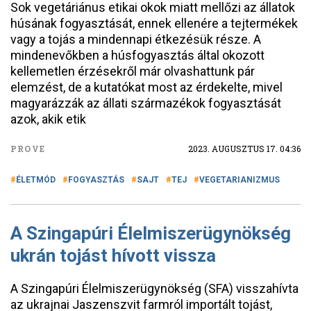
Sok vegetáriánus etikai okok miatt mellőzi az állatok
húsának fogyasztását, ennek ellenére a tejtermékek
vagy a tojás a mindennapi étkezésük része. A
mindenevőkben a húsfogyasztás által okozott
kellemetlen érzésekről már olvashattunk pár
elemzést, de a kutatókat most az érdekelte, mivel
magyarázzák az állati származékok fogyasztását
azok, akik etik
PROVE
2023. AUGUSZTUS 17. 04:36
ÉLETMÓD
FOGYASZTÁS
SAJT
TEJ
VEGETARIANIZMUS
A Szingapúri Élelmiszerügynökség
ukrán tojást hívott vissza
A Szingapúri Élelmiszerügynökség (SFA) visszahívta
az ukrajnai Jaszenszvit farmról importált tojást,