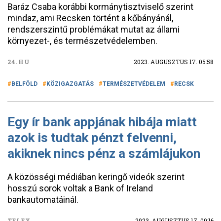
Baráz Csaba korábbi kormánytisztviselő szerint
mindaz, ami Recsken történt a kőbányánál,
rendszerszintű problémákat mutat az állami
környezet-, és természetvédelemben.
24.HU
2023. AUGUSZTUS 17. 05:58
BELFÖLD
KÖZIGAZGATÁS
TERMÉSZETVÉDELEM
RECSK
Egy ír bank appjának hibája miatt
azok is tudtak pénzt felvenni,
akiknek nincs pénz a számlájukon
A közösségi médiában keringő videók szerint
hosszú sorok voltak a Bank of Ireland
bankautomatáinál.
TELEX
2023. AUGUSZTUS 17. 00:16