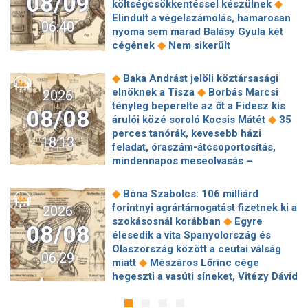
08/09
◆
költségcsökkentéssel készülnek
Elindult a végelszámolás, hamarosan
06:40
nyoma sem marad Balásy Gyula két
◆
cégének
Nem sikerült
megállapodni a köztársasági elnökről,
tojással dobálták meg a
◆
Baka Andrást jelöli köztársasági
◆
miniszterelnököt – Koszovóban
◆
elnöknek a Tisza
Borbás Marcsi
2026
Szépségipar és orvosi turizmus:
tényleg beperelte az őt a Fidesz kis
08/08
milyen erős Budapest a plasztikai
◆
árulói közé soroló Kocsis Mátét
35
◆
sebészet térképén?
72 óra
perces tanórák, kevesebb házi
18:13
◆
Montenegróban
35 perces tanórák
feladat, óraszám-átcsoportosítás,
lehetnek az alsó tagozatos diákoknak,
mindennapos meseolvasás –
komoly változások jöhetnek az
elkészült a minisztérium alsó
◆
iskolákban
Karácsony: A NER Baka
◆
tagozatos javaslatcsomagja
◆
Bóna Szabolcs: 106 milliárd
András kirúgásával kezdődött, most a
Lemond és az egyetemről is távozik
forintnyi agrártámogatást fizetnek ki a
2026
köztársasági elnökké választásával ér
az Ádám Zoltánt kirúgó corvinusos
◆
szokásosnál korábban
Egyre
◆
véget
Farkas Fanni, a Tv2 Híradó új
08/08
◆
rektorhelyettes
élesedik a vita Spanyolország és
arca a legvagányabb híradós: imád
Katasztrófavédelem: Ez már nekünk is
Olaszország között a ceutai válság
◆
veszélyesen élni
Eldől a
06:29
◆
sok! És sajnos nem látjuk a végét
◆
miatt
Mészáros Lőrinc cége
planetárium jövője – posztolt a
Nem fizeti vissza a vételárat a zuglói
hegeszti a vasúti síneket, Vitézy Dávid
◆
miniszter
Hogy is volt, amikor Baka
kormányzati negyed
◆
elmagyarázta, miért
Jogi lépéseket
Andrást jogellenesen mozdította el a
◆
ingatlanfejlesztője
Beért Trump
tesz a Bosnyák téri irodakomplexum
◆
Fidesz?
Új világcsúcsot állított fel