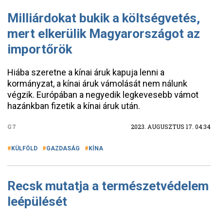
Milliárdokat bukik a költségvetés,
mert elkerülik Magyarországot az
importőrök
Hiába szeretne a kínai áruk kapuja lenni a
kormányzat, a kínai áruk vámolását nem nálunk
végzik. Európában a negyedik legkevesebb vámot
hazánkban fizetik a kínai áruk után.
G7
2023. AUGUSZTUS 17. 04:34
KÜLFÖLD
GAZDASÁG
KÍNA
Recsk mutatja a természetvédelem
leépülését