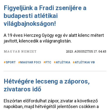
Figyeljünk a Fradi zsenijére a
budapesti atlétikai
világbajnokságon!
A 19 éves Herczeg Gyögy egy év alatt kilenc métert
javított, kilencedik a világranglistán.
MAGYAR NEMZET
2023. AUGUSZTUS 17. 04:45
SPORT
MAGYAR FOCI
FTC
ATLÉTIKA
ATLÉTIKAI VB
Hétvégére lecseng a záporos,
zivataros idő
Elszórtan előfordulhat zápor, zivatar a következő
napokban, majd hétvégétől jelentősen csökken a