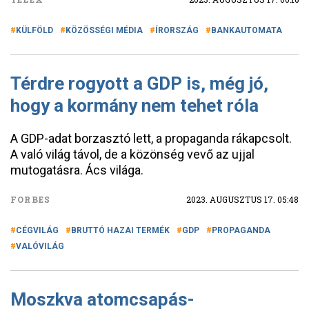
KÜLFÖLD
KÖZÖSSÉGI MÉDIA
ÍRORSZÁG
BANKAUTOMATA
Térdre rogyott a GDP is, még jó,
hogy a kormány nem tehet róla
A GDP-adat borzasztó lett, a propaganda rákapcsolt.
A való világ távol, de a közönség vevő az ujjal
mutogatásra. Ács világa.
FORBES
2023. AUGUSZTUS 17. 05:48
CÉGVILÁG
BRUTTÓ HAZAI TERMÉK
GDP
PROPAGANDA
VALÓVILÁG
Moszkva atomcsapás-