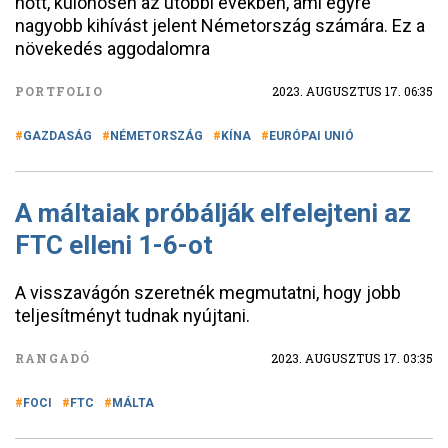
nőtt, különösen az utóbbi években, ami egyre
nagyobb kihívást jelent Németország számára. Ez a
növekedés aggodalomra
PORTFOLIO
2023. AUGUSZTUS 17. 06:35
GAZDASÁG
NÉMETORSZÁG
KÍNA
EURÓPAI UNIÓ
A máltaiak próbálják elfelejteni az
FTC elleni 1-6-ot
A visszavágón szeretnék megmutatni, hogy jobb
teljesítményt tudnak nyújtani.
RANGADÓ
2023. AUGUSZTUS 17. 03:35
FOCI
FTC
MÁLTA