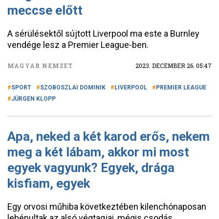
meccse előtt
A sérülésektől sújtott Liverpool ma este a Burnley
vendége lesz a Premier League-ben.
MAGYAR NEMZET
2023. DECEMBER 26. 05:47
SPORT
SZOBOSZLAI DOMINIK
LIVERPOOL
PREMIER LEAGUE
JÜRGEN KLOPP
Apa, neked a két karod erős, nekem
meg a két lábam, akkor mi most
egyek vagyunk? Egyek, drága
kisfiam, egyek
Egy orvosi műhiba következtében kilenchónaposan
lebénultak az alsó végtagjai, mégis csodás