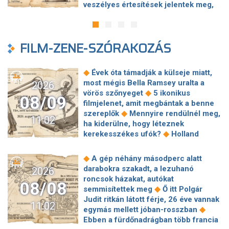
Betiltanák Pócs János "perverz
veszélyes értesítések jelentek meg,
oktatásba
◆
szemüvegét"
Az új tanévtől a
amelyek adathalász oldalakra
mesterséges intelligenciával
◆
vezettek
Nem csak a láz segíthet: a
kapcsolatos ismeretek is bekerülnek
vírusfertőzött ebihalak inkább lehűtik
◆
az általános iskolai oktatásba
A
FILM-ZENE-SZÓRAKOZÁS
◆
magukat
Kéretlen Pókember-
természetben nem létező vírust
reklám fogadta a BMW-tulajdonosokat
hozott létre a mesterséges
◆
az autók kijelzőjén
Gajdos
intelligencia – Óriási áttörés
◆
Évek óta támadják a külseje miatt,
elmondta, mennyi vizet tartunk meg
kapujában az orvostudomány
most mégis Bella Ramsey uralta a
2026
◆
Magyarországon
Néhány héten
◆
vörös szőnyeget
5 ikonikus
belül búcsút mondhatunk a Google
08/09
filmjelenet, amit megbántak a benne
egyik legismertebb szolgáltatásának
◆
szereplők
Mennyire rendülnél meg,
◆
41,8 fokos országos melegrekord
11:02
ha kiderülne, hogy léteznek
◆
dőlt meg Magyarországon
Az
◆
kerekesszékes ufók?
Holland
OpenAi első saját kütyüje állítólag egy
mintájú fesztivál érkezik Budapestre
hokikorong méretű beszélő és mozgó
◆
6+1 új közvetlen járat Budapestről
◆
hangszóró
◆
A gép néhány másodperc alatt
◆
egy szeptemberi kiruccanáshoz
Mesterségesintelligencia-honlapot
darabokra szakadt, a lezuhanó
2026
Bródy Dalok Napja a Szigeten: itt a
indított a kormány, bejelentéseket is
roncsok házakat, autókat
08/08
◆
teljes műsor
Nem tudnak betelni
◆
lehet tenni
Túl gyakran használtak
◆
semmisítettek meg
Ő itt Polgár
egymással: sokatmondó fotókat
mesterséges intelligenciát
Judit ritkán látott férje, 26 éve vannak
11:02
osztott meg Kim Kardashianról Lewis
dolgozatíráshoz a dán
◆
egymás mellett jóban-rosszban
◆
Hamilton
Egy börtönben kezdődött
középiskolások, mostantól szóban
Ebben a fürdőnadrágban több francia
◆
az igazi Hannibal Lecter története