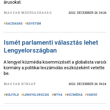
árusokat.
MAGYAR MEZŐGAZDASÁG
2023. DECEMBER 26. 04:26
GAZDASÁG
EGYETEM
Ismét parlamenti választás lehet
Lengyelországban
A lengyel közmédia kisemmizését a globalista varsói
kormány a politikai leszámolás eszközeként vetette
be.
MAGYAR HÍRLAP
2023. DECEMBER 26. 06:24
KÜLFÖLD
LENGYELORSZÁG
MTVA
KÖZMÉDIA
VARSÓ