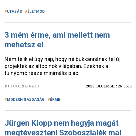
UTAZÁS
ÉLETMÓD
3 mém érme, ami mellett nem
mehetsz el
Nem telik el úgy nap, hogy ne bukkannának fel új
projektek az altcoinok világában. Ezeknek a
túlnyomó része minimális piaci
BITCOINBÁZIS
2023. DECEMBER 26. 06:16
MODERN GAZDASÁG
ÉRME
Jürgen Klopp nem hagyja magát
megtéveszteni Szoboszlaiék mai