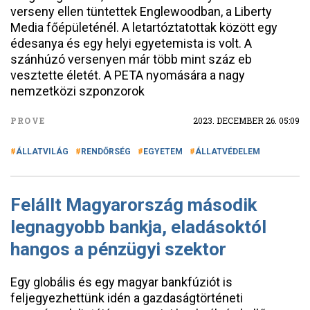
verseny ellen tüntettek Englewoodban, a Liberty
Media főépületénél. A letartóztatottak között egy
édesanya és egy helyi egyetemista is volt. A
szánhúzó versenyen már több mint száz eb
vesztette életét. A PETA nyomására a nagy
nemzetközi szponzorok
PROVE
2023. DECEMBER 26. 05:09
ÁLLATVILÁG
RENDŐRSÉG
EGYETEM
ÁLLATVÉDELEM
Felállt Magyarország második
legnagyobb bankja, eladásoktól
hangos a pénzügyi szektor
Egy globális és egy magyar bankfúziót is
feljegyezhettünk idén a gazdaságtörténeti