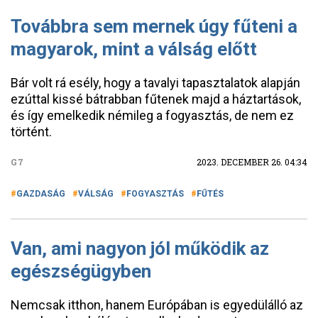
Továbbra sem mernek úgy fűteni a
magyarok, mint a válság előtt
Bár volt rá esély, hogy a tavalyi tapasztalatok alapján
ezúttal kissé bátrabban fűtenek majd a háztartások,
és így emelkedik némileg a fogyasztás, de nem ez
történt.
G7
2023. DECEMBER 26. 04:34
GAZDASÁG
VÁLSÁG
FOGYASZTÁS
FŰTÉS
Van, ami nagyon jól működik az
egészségügyben
Nemcsak itthon, hanem Európában is egyedülálló az