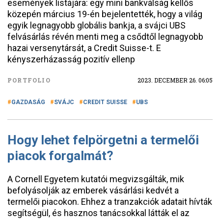
események listájára: egy mini bankválság kellős
közepén március 19-én bejelentették, hogy a világ
egyik legnagyobb globális bankja, a svájci UBS
felvásárlás révén menti meg a csődtől legnagyobb
hazai versenytársát, a Credit Suisse-t. E
kényszerházasság pozitív ellenp
PORTFOLIO
2023. DECEMBER 26. 06:05
GAZDASÁG
SVÁJC
CREDIT SUISSE
UBS
Hogy lehet felpörgetni a termelői
piacok forgalmát?
A Cornell Egyetem kutatói megvizsgálták, mik
befolyásolják az emberek vásárlási kedvét a
termelői piacokon. Ehhez a tranzakciók adatait hívták
segítségül, és hasznos tanácsokkal látták el az