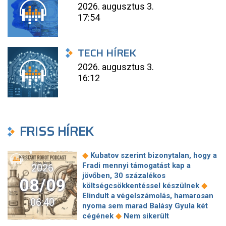
2026. augusztus 3.
17:54
TECH HÍREK
2026. augusztus 3.
16:12
FRISS HÍREK
◆
Kubatov szerint bizonytalan, hogy a
Fradi mennyi támogatást kap a
2026
jövőben, 30 százalékos
08/09
◆
költségcsökkentéssel készülnek
Elindult a végelszámolás, hamarosan
06:40
nyoma sem marad Balásy Gyula két
◆
cégének
Nem sikerült