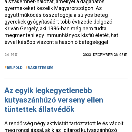
a szakember-hálózat, amellyel a daganatos
gyermekeket kezelik Magyarországon. Az
együttműködés összefogója a súlyos beteg
gyerekek gyógyításáért több évtizede dolgozó
Kriván Gergely, aki 1986-ban még nem tudta
megmenteni egy immunhiányos kisfiú életét, hat
évvel később viszont a hasonló betegséggel
24.HU
2023. DECEMBER 26. 05:51
BELFÖLD
RÁKBETEGSÉG
Az egyik legkegyetlenebb
kutyaszánhúzó verseny ellen
tüntettek állatvédők
A rendőrség négy aktivistát tartóztatott le és vádolt
meg rongálással, akik az Iditarod kutyaszánhúzó