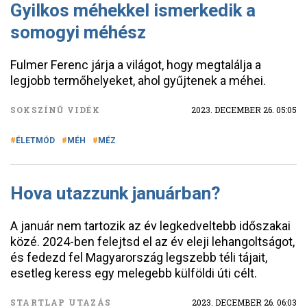
Gyilkos méhekkel ismerkedik a
somogyi méhész
Fulmer Ferenc járja a világot, hogy megtalálja a
legjobb termőhelyeket, ahol gyűjtenek a méhei.
SOKSZÍNŰ VIDÉK
2023. DECEMBER 26. 05:05
ÉLETMÓD
MÉH
MÉZ
Hova utazzunk januárban?
A január nem tartozik az év legkedveltebb időszakai
közé. 2024-ben felejtsd el az év eleji lehangoltságot,
és fedezd fel Magyarország legszebb téli tájait,
esetleg keress egy melegebb külföldi úti célt.
STARTLAP UTAZÁS
2023. DECEMBER 26. 06:03