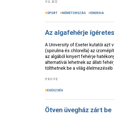
VG.HU
SPORT
NÉMETORSZÁG
ENERGIA
Az algafehérje ígéretes
A University of Exeter kutatói azt 
(spirulina és chlorella) az izomé
az algából kinyert fehérje haték
alternatívái lehetnek az állati fe
tölthetnek be a világ élelmezéséb
PROVE
EGÉSZSÉG
Ötven üvegház zárt be