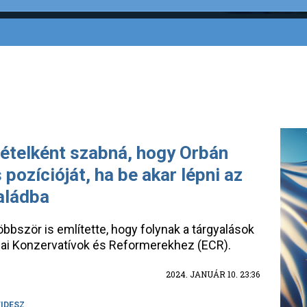
tételként szabná, hogy Orbán
 pozícióját, ha be akar lépni az
aládba
bbször is említette, hogy folynak a tárgyalások
ópai Konzervatívok és Reformerekhez (ECR).
2024. JANUÁR 10. 23:36
FIDESZ