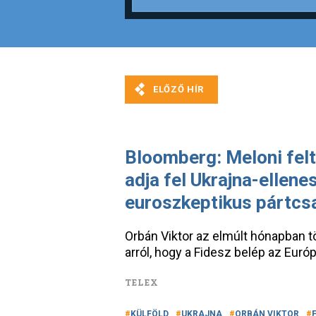
Bloomberg: Meloni fel
adja fel Ukrajna-ellenes
euroszkeptikus pártcs
Orbán Viktor az elmúlt hónapban tö
arról, hogy a Fidesz belép az Eur
TELEX
KÜLFÖLD
UKRAJNA
ORBÁN VIKTOR