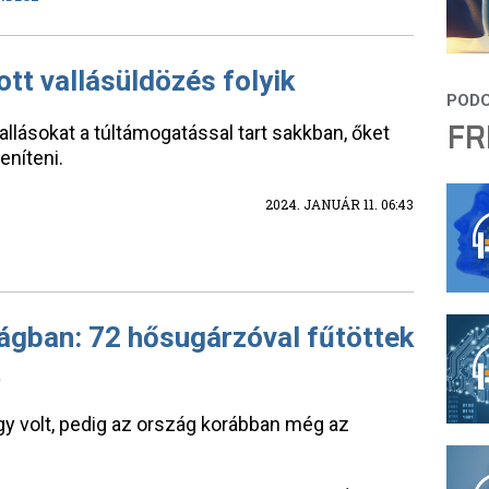
tt vallásüldözés folyik
FR
llásokat a túltámogatással tart sakkban, őket
eníteni.
2024. JANUÁR 11. 06:43
gban: 72 hősugárzóval fűtöttek
t
y volt, pedig az ország korábban még az