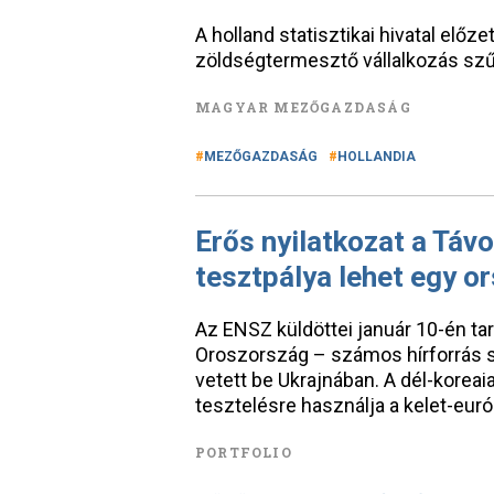
A holland statisztikai hivatal előz
zöldségtermesztő vállalkozás szű
MAGYAR MEZŐGAZDASÁG
MEZŐGAZDASÁG
HOLLANDIA
Erős nyilatkozat a Távo
tesztpálya lehet egy o
Az ENSZ küldöttei január 10-én tart
Oroszország – számos hírforrás sz
vetett be Ukrajnában. A dél-koreai
tesztelésre használja a kelet-euró
PORTFOLIO