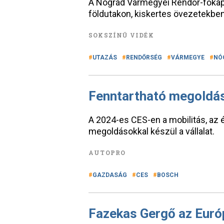
A Nógrád Vármegyei Rendőr-főkapi
földutakon, kiskertes övezetekben
SOKSZÍNŰ VIDÉK
UTAZÁS
RENDŐRSÉG
VÁRMEGYE
NÓ
Fenntartható megoldás
A 2024-es CES-en a mobilitás, az 
megoldásokkal készül a vállalat.
AUTOPRO
GAZDASÁG
CES
BOSCH
Fazekas Gergő az Euró