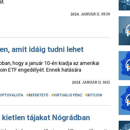
at.
2024. JANUÁR 11. 05:39
n, amit idáig tudni lehet
an, hogy a január 10-én kiadja az amerikai
coin ETF engedélyét. Ennek hatására
2024. JANUÁR 11. 06:11
RIPTOVALUTA
BEFEKTETŐ
VIRTUÁLIS PÉNZ
BITCOIN
a kietlen tájakat Nógrádban