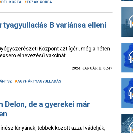
DÉL-KOREA
ÉSZAK-KOREA
rtyagyulladás B variánsa elleni
ógyszerészeti Központ azt ígéri, még a héten
 Bexsero elnevezésű vakcinát.
2024. JANUÁR 11. 06:47
ÁNTSZ
AGYHÁRTYAGYULLADÁS
 Delon, de a gyerekei már
en
zínész lányának, többek között azzal vádolják,