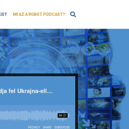
KERESÉS
LIST
MI AZ A ROBOT PODCAST?