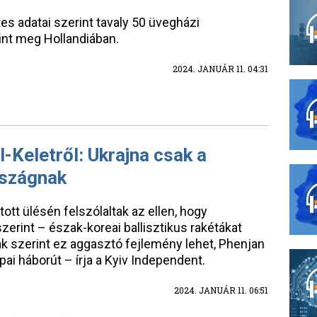
etes adatai szerint tavaly 50 üvegházi
nt meg Hollandiában.
2024. JANUÁR 11. 04:31
l-Keletről: Ukrajna csak a
rszágnak
ott ülésén felszólaltak az ellen, hogy
erint – észak-koreai ballisztikus rakétákat
ak szerint ez aggasztó fejlemény lehet, Phenjan
pai háborút – írja a Kyiv Independent.
2024. JANUÁR 11. 06:51