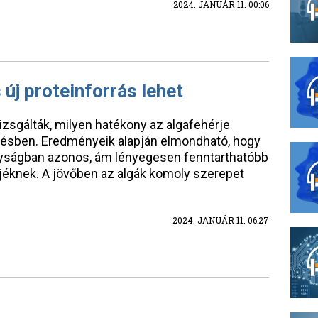
2024. JANUÁR 11. 00:06
 új proteinforrás lehet
vizsgálták, milyen hatékony az algafehérje
pítésben. Eredményeik alapján elmondható, hogy
onyságban azonos, ám lényegesen fenntarthatóbb
hérjéknek. A jövőben az algák komoly szerepet
2024. JANUÁR 11. 06:27