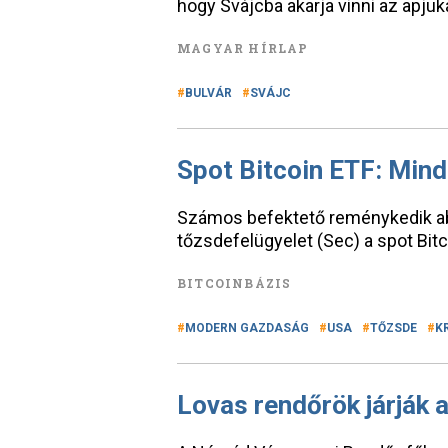
hogy Svájcba akarja vinni az apjuk
MAGYAR HÍRLAP
BULVÁR
SVÁJC
Spot Bitcoin ETF: Minde
Számos befektető reménykedik abb
tőzsdefelügyelet (Sec) a spot Bit
BITCOINBÁZIS
MODERN GAZDASÁG
USA
TŐZSDE
K
Lovas rendőrök járják 