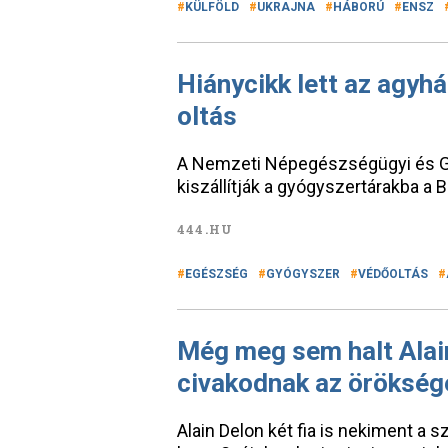
KÜLFÖLD
UKRAJNA
HÁBORÚ
ENSZ
Hiánycikk lett az agyhá
oltás
A Nemzeti Népegészségügyi és Gy
kiszállítják a gyógyszertárakba a
444.HU
EGÉSZSÉG
GYÓGYSZER
VÉDŐOLTÁS
Még meg sem halt Alain
civakodnak az örökség
Alain Delon két fia is nekiment a s