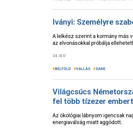
Iványi: Személyre szabo
A lelkész szerint a kormány más va
az elvonásokkal próbálja ellehetetl
24.HU
BELFÖLD
VALLÁS
SAKK
Világcsúcs Németorszá
fel több tízezer ember
Az ökológiai lábnyom igencsak nag
energiaválság miatt aggódott.