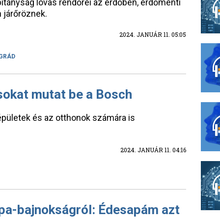
tányság lovas rendőrei az erdőben, erdőmenti
 járőröznek.
2024. JANUÁR 11. 05:05
GRÁD
okat mutat be a Bosch
épületek és az otthonok számára is
2024. JANUÁR 11. 04:16
pa-bajnokságról: Édesapám azt