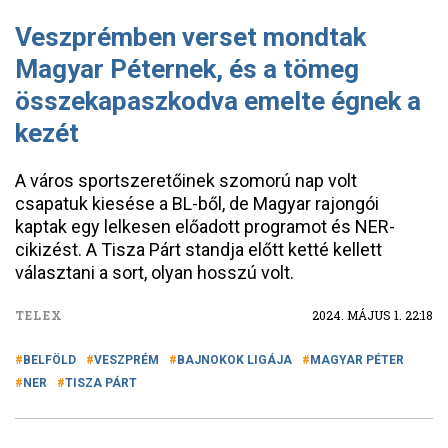
Veszprémben verset mondtak
Magyar Péternek, és a tömeg
összekapaszkodva emelte égnek a
kezét
A város sportszeretőinek szomorú nap volt
csapatuk kiesése a BL-ből, de Magyar rajongói
kaptak egy lelkesen előadott programot és NER-
cikizést. A Tisza Párt standja előtt ketté kellett
választani a sort, olyan hosszú volt.
TELEX
2024. MÁJUS 1. 22:18
BELFÖLD
VESZPRÉM
BAJNOKOK LIGÁJA
MAGYAR PÉTER
NER
TISZA PÁRT