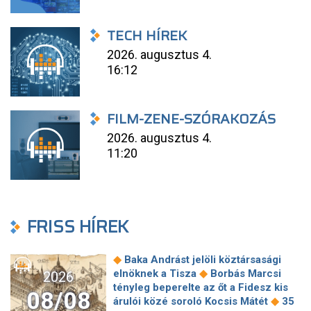
TECH HÍREK
2026. augusztus 4.
16:12
FILM-ZENE-SZÓRAKOZÁS
2026. augusztus 4.
11:20
FRISS HÍREK
◆
Baka Andrást jelöli köztársasági
◆
elnöknek a Tisza
Borbás Marcsi
2026
tényleg beperelte az őt a Fidesz kis
08/08
◆
árulói közé soroló Kocsis Mátét
35