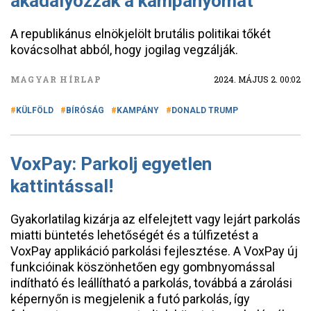
akadályozzák a kampányomat
A republikánus elnökjelölt brutális politikai tőkét
kovácsolhat abból, hogy jogilag vegzálják.
MAGYAR HÍRLAP
2024. MÁJUS 2. 00:02
KÜLFÖLD
BÍRÓSÁG
KAMPÁNY
DONALD TRUMP
VoxPay: Parkolj egyetlen
kattintással!
Gyakorlatilag kizárja az elfelejtett vagy lejárt parkolás
miatti büntetés lehetőségét és a túlfizetést a
VoxPay applikáció parkolási fejlesztése. A VoxPay új
funkcióinak köszönhetően egy gombnyomással
indítható és leállítható a parkolás, továbbá a zárolási
képernyőn is megjelenik a futó parkolás, így