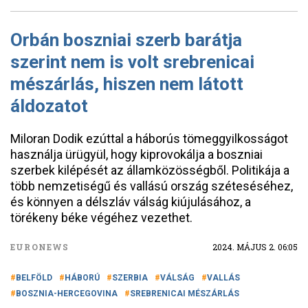
Orbán boszniai szerb barátja
szerint nem is volt srebrenicai
mészárlás, hiszen nem látott
áldozatot
Miloran Dodik ezúttal a háborús tömeggyilkosságot
használja ürügyül, hogy kiprovokálja a boszniai
szerbek kilépését az államközösségből. Politikája a
több nemzetiségű és vallású ország széteséséhez,
és könnyen a délszláv válság kiújulásához, a
törékeny béke végéhez vezethet.
EURONEWS
2024. MÁJUS 2. 06:05
BELFÖLD
HÁBORÚ
SZERBIA
VÁLSÁG
VALLÁS
BOSZNIA-HERCEGOVINA
SREBRENICAI MÉSZÁRLÁS