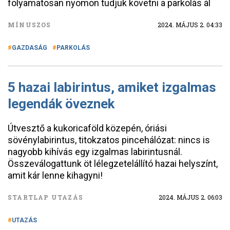
folyamatosan nyomon tudjuk követni a parkolás ál
MÍNUSZOS
2024. MÁJUS 2. 04:33
GAZDASÁG
PARKOLÁS
5 hazai labirintus, amiket izgalmas
legendák öveznek
Útvesztő a kukoricaföld közepén, óriási
sövénylabirintus, titokzatos pincehálózat: nincs is
nagyobb kihívás egy izgalmas labirintusnál.
Összeválogattunk öt lélegzetelállító hazai helyszínt,
amit kár lenne kihagyni!
STARTLAP UTAZÁS
2024. MÁJUS 2. 06:03
UTAZÁS