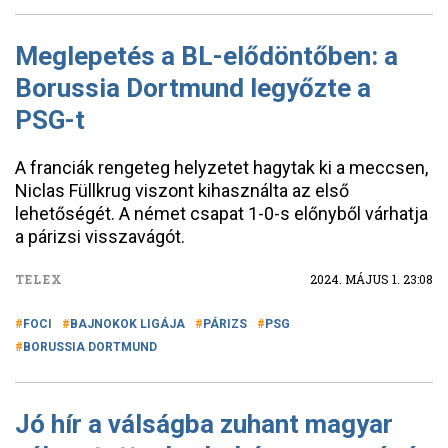
Meglepetés a BL-elődöntőben: a
Borussia Dortmund legyőzte a
PSG-t
A franciák rengeteg helyzetet hagytak ki a meccsen,
Niclas Füllkrug viszont kihasználta az első
lehetőségét. A német csapat 1-0-s előnyből várhatja
a párizsi visszavágót.
TELEX
2024. MÁJUS 1. 23:08
FOCI
BAJNOKOK LIGÁJA
PÁRIZS
PSG
BORUSSIA DORTMUND
Jó hír a válságba zuhant magyar