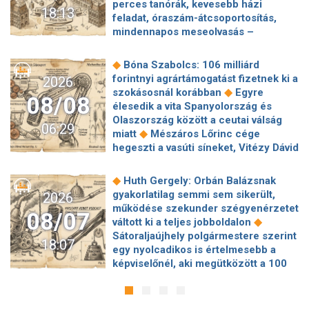
perces tanórák, kevesebb házi
18:13
feladat, óraszám-átcsoportosítás,
mindennapos meseolvasás –
elkészült a minisztérium alsó
◆
tagozatos javaslatcsomagja
◆
Bóna Szabolcs: 106 milliárd
Lemond és az egyetemről is távozik
forintnyi agrártámogatást fizetnek ki a
2026
az Ádám Zoltánt kirúgó corvinusos
◆
szokásosnál korábban
Egyre
08/08
◆
rektorhelyettes
élesedik a vita Spanyolország és
Katasztrófavédelem: Ez már nekünk is
Olaszország között a ceutai válság
06:29
◆
sok! És sajnos nem látjuk a végét
◆
miatt
Mészáros Lőrinc cége
Nem fizeti vissza a vételárat a zuglói
hegeszti a vasúti síneket, Vitézy Dávid
kormányzati negyed
◆
elmagyarázta, miért
Jogi lépéseket
◆
ingatlanfejlesztője
Beért Trump
tesz a Bosnyák téri irodakomplexum
◆
Huth Gergely: Orbán Balázsnak
szélerőmű-gyűlölete: egymilliárd
beruházója, ha az állam felmondja a
gyakorlatilag semmi sem sikerült,
2026
dollárt fizetnek egy német cégnek,
◆
szerződésüket
Megérkezett
működése szekunder szégyenérzetet
◆
hogy leállítsa az amerikai projektjeit
08/07
Magyar Péter bejelentése: így költik
◆
váltott ki a teljes jobboldalon
Dinnyedráma: hiába finom csemege,
el a 6 ezer milliárd forintnyi uniós
Sátoraljaújhely polgármestere szerint
◆
bedőlt a piac
Hogy is volt, amikor
18:07
◆
pénzt
Megbénult az ivóvíztárolók
egy nyolcadikos is értelmesebb a
Baka Andrást jogellenesen mozdította
töltése Ózdon – de máshol is komoly
képviselőnél, aki megütközött a 100
◆
el a Fidesz?
Új remény a
◆
nehézségek adódtak
Sűrített
◆
milliós parkolón
Az amerikai
rákkutatásban: A tumorsejtek
járatokkal készül a MÁV a Szigetre,
hírszerzés szerint Putyin pár éven
terjedését akadályozza szegedi
◆
éjszaka is könnyebb lesz hazajutni
belül megtámadhat egy NATO-
◆
kutatók felfedezése
Meghalt Lionel