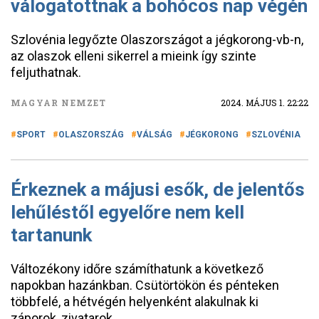
válogatottnak a bohócos nap végén
Szlovénia legyőzte Olaszországot a jégkorong-vb-n,
az olaszok elleni sikerrel a mieink így szinte
feljuthatnak.
MAGYAR NEMZET
2024. MÁJUS 1. 22:22
SPORT
OLASZORSZÁG
VÁLSÁG
JÉGKORONG
SZLOVÉNIA
Érkeznek a májusi esők, de jelentős
lehűléstől egyelőre nem kell
tartanunk
Változékony időre számíthatunk a következő
napokban hazánkban. Csütörtökön és pénteken
többfelé, a hétvégén helyenként alakulnak ki
záporok, zivatarok.