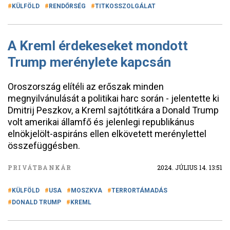
KÜLFÖLD
RENDŐRSÉG
TITKOSSZOLGÁLAT
A Kreml érdekeseket mondott
Trump merénylete kapcsán
Oroszország elítéli az erőszak minden
megnyilvánulását a politikai harc során - jelentette ki
Dmitrij Peszkov, a Kreml sajtótitkára a Donald Trump
volt amerikai államfő és jelenlegi republikánus
elnökjelölt-aspiráns ellen elkövetett merénylettel
összefüggésben.
PRIVÁTBANKÁR
2024. JÚLIUS 14. 13:51
KÜLFÖLD
USA
MOSZKVA
TERRORTÁMADÁS
DONALD TRUMP
KREML