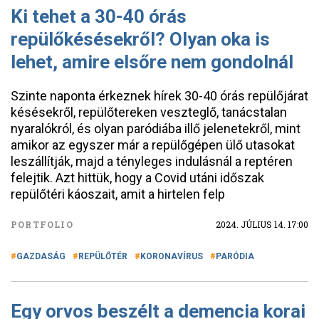
Ki tehet a 30-40 órás
repülőkésésekről? Olyan oka is
lehet, amire elsőre nem gondolnál
Szinte naponta érkeznek hírek 30-40 órás repülőjárat
késésekről, repülőtereken veszteglő, tanácstalan
nyaralókról, és olyan paródiába illő jelenetekről, mint
amikor az egyszer már a repülőgépen ülő utasokat
leszállítják, majd a tényleges indulásnál a reptéren
felejtik. Azt hittük, hogy a Covid utáni időszak
repülőtéri káoszait, amit a hirtelen felp
PORTFOLIO
2024. JÚLIUS 14. 17:00
GAZDASÁG
REPÜLŐTÉR
KORONAVÍRUS
PARÓDIA
Egy orvos beszélt a demencia korai