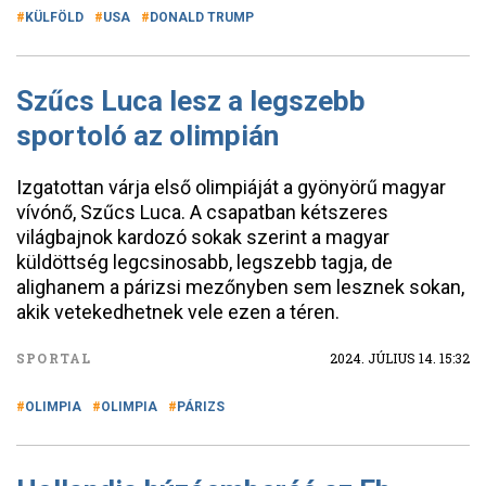
KÜLFÖLD
USA
DONALD TRUMP
Szűcs Luca lesz a legszebb
sportoló az olimpián
Izgatottan várja első olimpiáját a gyönyörű magyar
vívónő, Szűcs Luca. A csapatban kétszeres
világbajnok kardozó sokak szerint a magyar
küldöttség legcsinosabb, legszebb tagja, de
alighanem a párizsi mezőnyben sem lesznek sokan,
akik vetekedhetnek vele ezen a téren.
SPORTAL
2024. JÚLIUS 14. 15:32
OLIMPIA
OLIMPIA
PÁRIZS