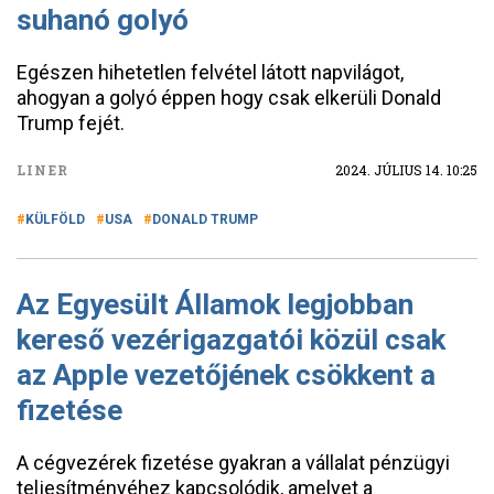
suhanó golyó
Egészen hihetetlen felvétel látott napvilágot,
ahogyan a golyó éppen hogy csak elkerüli Donald
Trump fejét.
LINER
2024. JÚLIUS 14. 10:25
KÜLFÖLD
USA
DONALD TRUMP
Az Egyesült Államok legjobban
kereső vezérigazgatói közül csak
az Apple vezetőjének csökkent a
fizetése
A cégvezérek fizetése gyakran a vállalat pénzügyi
teljesítményéhez kapcsolódik, amelyet a