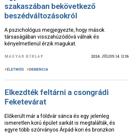
szakaszában bekövetkező
beszédváltozásokról
A pszichológus megjegyezte, hogy mások
társaságában visszahúzódóvá válnak és
kényelmetlenül érzik magukat.
MAGYAR HÍRLAP
2024. JÚLIUS 14. 11:36
ÉLETMÓD
DEMENCIA
Elkezdték feltárni a csongrádi
Feketevárat
Előkerült már a földvár sánca és egy jelenleg
ismeretlen korú épület sarkát is megtalálták, és
egyre több szórványos Árpád-kori és bronzkori