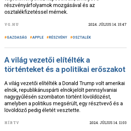
részvényárfolyamok mozgásával és az
osztalékfizetéssel mérnek.
VG.HU
2024. JÚLIUS 14. 15:47
GAZDASÁG
APPLE
RÉSZVÉNY
OSZTALÉK
A világ vezetői elítélték a
történteket és a politikai erőszakot
A világ vezetői elítélték a Donald Trump volt amerikai
elnök, republikánuspárti elnökjelölt pennsylvaniai
nagygyűlésén szombaton történt lövöldözést,
amelyben a politikus megsérült, egy résztvevő és a
lövöldöző pedig életét vesztette.
HÍRTV
2024. JÚLIUS 14. 11:03