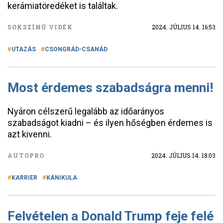
kerámiatöredéket is találtak.
SOKSZÍNŰ VIDÉK
2024. JÚLIUS 14. 16:53
UTAZÁS
CSONGRÁD-CSANÁD
Most érdemes szabadságra menni!
Nyáron célszerű legalább az időarányos
szabadságot kiadni – és ilyen hőségben érdemes is
azt kivenni.
AUTOPRO
2024. JÚLIUS 14. 18:03
KARRIER
KÁNIKULA
Felvételen a Donald Trump feje felé