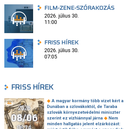
FILM-ZENE-SZÓRAKOZÁS
2026. július 30.
11:00
FRISS HÍREK
2026. július 30.
07:05
FRISS HÍREK
◆
A magyar kormány több vizet kért a
Dunában a szlovákoktól, de Taraba
2026
szlovák környezetvédelmi miniszter
08/06
◆
szerint ez vízhiánnyal járna
Nem
minden hallgatás jelent elzárkózást:
06:14