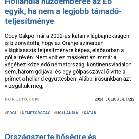
Hollandia húzóemberéé az Eb
egyik, ha nem a legjobb támadó-
teljesítménye
Cody Gakpo már a 2022-es katari világbajnokságon
is bizonyította, hogy az Oranje színeiben
világklasszis teljesítményre képes, elsősorban a
góljai révén. Nem volt ez másként az immár a
végéhez közeledő németországi kontinensviadalon
sem, három góljával és egy gólpasszával ő vitte a
prímet a holland együttesben. Alábbi írásunkban azt
vizsgáltuk meg,
BÜNTETŐ.COM
2024. JÚLIUS 14. 14:12
FOCI
NÉMETORSZÁG
HOLLANDIA
KATAR
Országszerte hőségre és