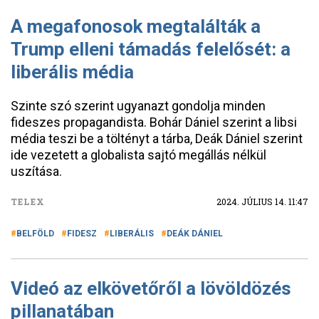
A megafonosok megtalálták a
Trump elleni támadás felelősét: a
liberális média
Szinte szó szerint ugyanazt gondolja minden
fideszes propagandista. Bohár Dániel szerint a libsi
média teszi be a töltényt a tárba, Deák Dániel szerint
ide vezetett a globalista sajtó megállás nélkül
uszítása.
TELEX
2024. JÚLIUS 14. 11:47
BELFÖLD
FIDESZ
LIBERÁLIS
DEÁK DÁNIEL
Videó az elkövetőről a lövöldözés
pillanatában