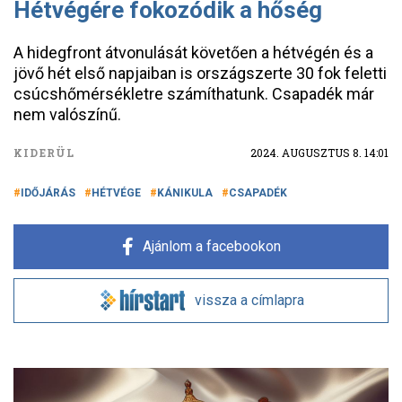
Hétvégére fokozódik a hőség
A hidegfront átvonulását követően a hétvégén és a
jövő hét első napjaiban is országszerte 30 fok feletti
csúcshőmérsékletre számíthatunk. Csapadék már
nem valószínű.
KIDERÜL
2024. AUGUSZTUS 8. 14:01
IDŐJÁRÁS
HÉTVÉGE
KÁNIKULA
CSAPADÉK
Ajánlom a facebookon
vissza a címlapra