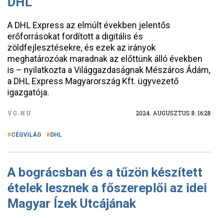
DHL
A DHL Express az elmúlt években jelentős
erőforrásokat fordított a digitális és
zöldfejlesztésekre, és ezek az irányok
meghatározóak maradnak az előttünk álló években
is – nyilatkozta a Világgazdaságnak Mészáros Ádám,
a DHL Express Magyarország Kft. ügyvezető
igazgatója.
VG.HU
2024. AUGUSZTUS 8. 16:28
CÉGVILÁG
DHL
A bográcsban és a tűzön készített
ételek lesznek a főszereplői az idei
Magyar Ízek Utcájának