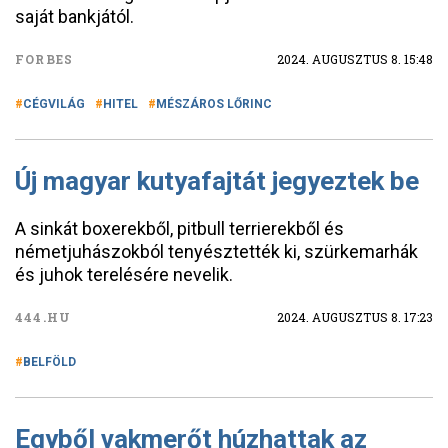
saját bankjától.
FORBES
2024. AUGUSZTUS 8. 15:48
CÉGVILÁG
HITEL
MÉSZÁROS LŐRINC
Új magyar kutyafajtát jegyeztek be
A sinkát boxerekből, pitbull terrierekből és
németjuhászokból tenyésztették ki, szürkemarhák
és juhok terelésére nevelik.
444.HU
2024. AUGUSZTUS 8. 17:23
BELFÖLD
Egyből vakmerőt húzhattak az