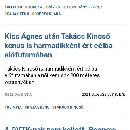
BELFÖLD
OLIMPIA
PÁRIZS
GYURCSÁNY FERENC
KAJAK-KENU
DOBREV KLÁRA
Kiss Ágnes után Takács Kincső
kenus is harmadikként ért célba
előfutamában
Takács Kincső is harmadikként ért célba
előfutamában a női kenusok 200 méteres
versenyében.
DEMOKRATA
2024. AUGUSZTUS 8. 11:31
OLIMPIA
KAJAK-KENU
TAKÁCS KINCSŐ
A DVTK-nak nem kellett, Rooney-