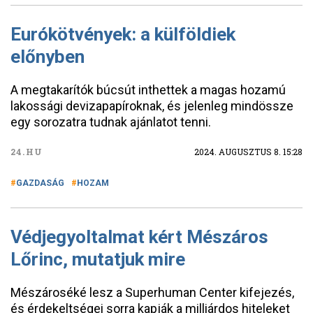
Eurókötvények: a külföldiek
előnyben
A megtakarítók búcsút inthettek a magas hozamú
lakossági devizapapíroknak, és jelenleg mindössze
egy sorozatra tudnak ajánlatot tenni.
24.HU
2024. AUGUSZTUS 8. 15:28
GAZDASÁG
HOZAM
Védjegyoltalmat kért Mészáros
Lőrinc, mutatjuk mire
Mészároséké lesz a Superhuman Center kifejezés,
és érdekeltségei sorra kapják a milliárdos hiteleket