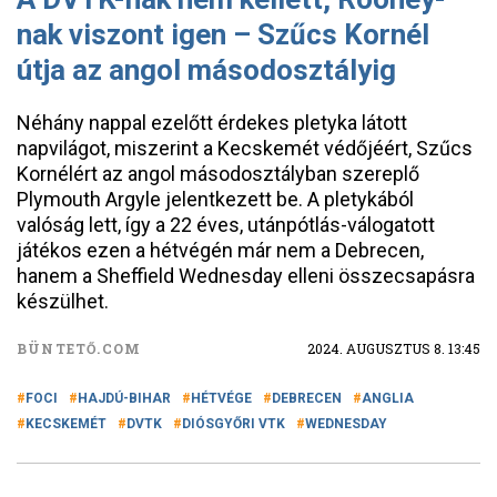
nak viszont igen – Szűcs Kornél
útja az angol másodosztályig
Néhány nappal ezelőtt érdekes pletyka látott
napvilágot, miszerint a Kecskemét védőjéért, Szűcs
Kornélért az angol másodosztályban szereplő
Plymouth Argyle jelentkezett be. A pletykából
valóság lett, így a 22 éves, utánpótlás-válogatott
játékos ezen a hétvégén már nem a Debrecen,
hanem a Sheffield Wednesday elleni összecsapásra
készülhet.
BÜNTETŐ.COM
2024. AUGUSZTUS 8. 13:45
FOCI
HAJDÚ-BIHAR
HÉTVÉGE
DEBRECEN
ANGLIA
KECSKEMÉT
DVTK
DIÓSGYŐRI VTK
WEDNESDAY