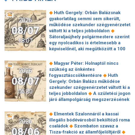
◆
Huth Gergely: Orbán Balázsnak
gyakorlatilag semmi sem sikerült,
2026
működése szekunder szégyenérzetet
08/07
◆
váltott ki a teljes jobboldalon
Sátoraljaújhely polgármestere szerint
18:07
egy nyolcadikos is értelmesebb a
képviselőnél, aki megütközött a 100
◆
milliós parkolón
Az amerikai
hírszerzés szerint Putyin pár éven
◆
Magyar Péter: Holnaptól nincs
belül megtámadhat egy NATO-
szükség az önkéntes
2026
◆
tagállamot
Vitézy Dávid
◆
fogyasztáscsökkentésre
Huth
08/07
elmagyarázta, miért Mészárosék
Gergely: Orbán Balázs működése
cége nyerte a közbeszerzést
szekunder szégyenérzetet váltott ki a
06:30
◆
sínhegesztésre
Nagy cégek
◆
teljes jobboldalon
A születési jogon
segítségét kéri Szolnok
járó állampolgárság megszerzésének
polgármestere a 400 kirúgott
korlátozásáról írt alá rendeletet
◆
kerékpárgyári munkás miatt
Nagy a
◆
Donald Trump
„Kevésen múlt a
◆
Elmentek Szalonnáról a kassai
mozgolódás a Legfőbb Ügyészségen,
katasztrófa” – szintet léphetett az
illegális bódévárosból beköltöző roma
2026
◆
többen kerülnek új pozícióba
Tarr
◆
orosz hibrid hadviselés
Bod Péter
◆
családok
Szombaton szavaz a
Zoltán: Zajlik a közmédia átvilágítása
08/06
Ákos: Vagyonkezelés közérdekből: mi
◆
Tisza-frakció az államfőjelöltjéről
◆
Gajdos László szerint butaság,