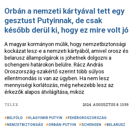
Orbán a nemzeti kártyával tett egy
gesztust Putyinnak, de csak
később derül ki, hogy ez mire volt jó
A magyar kormányon múlik, hogy nemzetbiztonsági
kockázat lesz-e a nemzeti kártyából, amivel orosz és
belarusz állampolgárok is jöhetnek dolgozni a
schengeni határokon belülre. Rácz András
Oroszország-szakértő szerint több súlyos
ellentmondás is van az ügyben. Ha nem lesz
mennyiségi korlátozás, még nehezebb lesz az
érkezők alapos átvilágítása, miköz
TELEX
2024. AUGUSZTUS 8. 13:59
BELFÖLD
VLAGYIMIR PUTYIN
FEHÉROROSZORSZÁG
NEMZETBIZTONSÁG
ORBÁN-PUTYIN
SCHENGEN
BELARUSZ