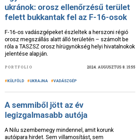
ukránok: orosz ellenőrzésű terület
felett bukkantak fel az F-16-osok
F-16-os vadászgépeket észleltek a herszoni régió
orosz megszállás alatt álló területén – számolt be
róla a TASZSZ orosz hírügynökség helyi hivatalnokok
jelentése alapján.
PORTFOLIO
2024. AUGUSZTUS 8. 15:55
KÜLFÖLD
UKRAJNA
VADÁSZGÉP
A semmiből jött az év
legizgalmasabb autója
A Nilu szembemegy mindennel, amit korunk
autóipara hirdet. Sem villamosítást, sem