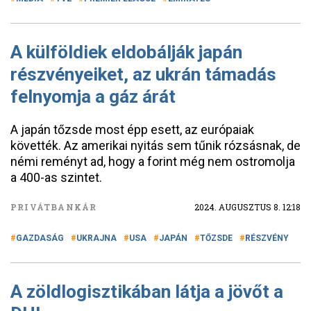
A külföldiek eldobálják japán
részvényeiket, az ukrán támadás
felnyomja a gáz árát
A japán tőzsde most épp esett, az európaiak
követték. Az amerikai nyitás sem tűnik rózsásnak, de
némi reményt ad, hogy a forint még nem ostromolja
a 400-as szintet.
PRIVÁTBANKÁR
2024. AUGUSZTUS 8. 12:18
GAZDASÁG
UKRAJNA
USA
JAPÁN
TŐZSDE
RÉSZVÉNY
A zöldlogisztikában látja a jövőt a