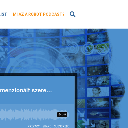
KERESÉS
LIST
MI AZ A ROBOT PODCAST?