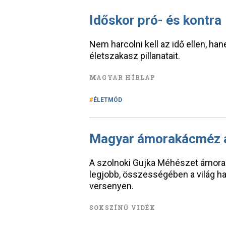
Időskor pró- és kontra
Nem harcolni kell az idő ellen, h
életszakasz pillanatait.
MAGYAR HÍRLAP
ÉLETMÓD
Magyar ámorakácméz a 
A szolnoki Gujka Méhészet ámora
legjobb, összességében a világ h
versenyen.
SOKSZÍNŰ VIDÉK