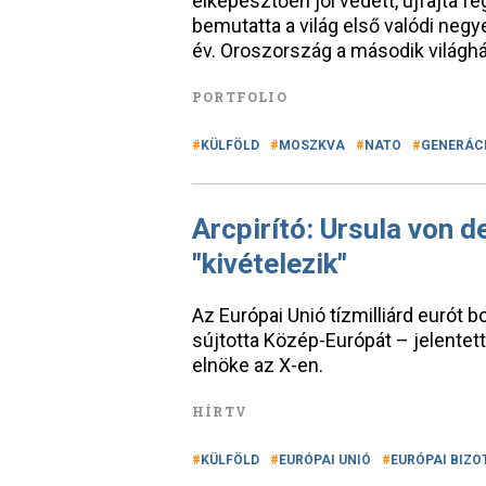
elképesztően jól védett, újfajta f
bemutatta a világ első valódi negy
év. Oroszország a második világh
PORTFOLIO
KÜLFÖLD
MOSZKVA
NATO
GENERÁC
Arcpirító: Ursula von d
"kivételezik"
Az Európai Unió tízmilliárd eurót 
sújtotta Közép-Európát – jelentett
elnöke az X-en.
HÍRTV
KÜLFÖLD
EURÓPAI UNIÓ
EURÓPAI BIZ