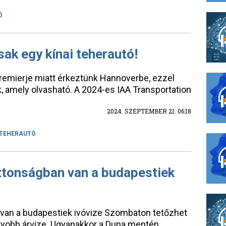
Ó
ak egy kínai teherautó!
gpremierje miatt érkeztünk Hannoverbe, ezzel
k, amely olvasható. A 2024-es IAA Transportation
2024. SZEPTEMBER 21. 06:18
TEHERAUTÓ
biztonságban van a budapestiek
n van a budapestiek ivóvize Szombaton tetőzhet
gyobb árvize. Ugyanakkor a Duna mentén