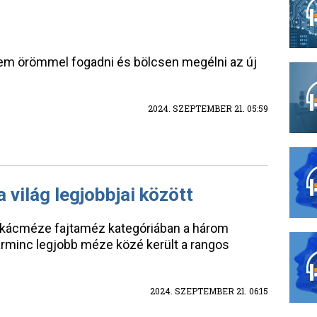
anem örömmel fogadni és bölcsen megélni az új
2024. SZEPTEMBER 21. 05:59
világ legjobbjai között
kácméze fajtaméz kategóriában a három
arminc legjobb méze közé került a rangos
2024. SZEPTEMBER 21. 06:15