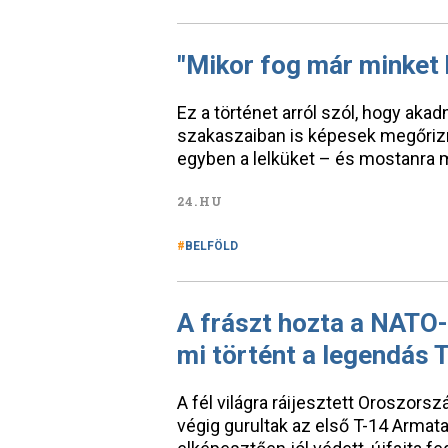
"Mikor fog már minket 
Ez a történet arról szól, hogy aka
szakaszaiban is képesek megőrizn
egyben a lelküket – és mostanra m
24.HU
BELFÖLD
A frászt hozta a NATO-r
mi történt a legendás 
A fél világra ráijesztett Oroszors
végig gurultak az első T-14 Armata