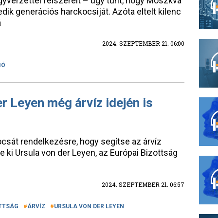
egyverzettel felszerelt – úgy tűnt, hogy Moszkva
edik generációs harckocsiját. Azóta eltelt kilenc
á
2024. SZEPTEMBER 21. 06:00
IÓ
er Leyen még árvíz idején is
bocsát rendelkezésre, hogy segítse az árvíz
e ki Ursula von der Leyen, az Európai Bizottság
2024. SZEPTEMBER 21. 06:57
OTTSÁG
ÁRVÍZ
URSULA VON DER LEYEN