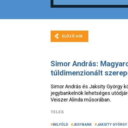
Simor András: Magyar
túldimenzionált szerep
Simor András és Jaksity György k
jegybankelnök lehetséges utódjáró
Veiszer Alinda műsorában.
TELEX
BELFÖLD
JEGYBANK
JAKSITY GYÖRGY