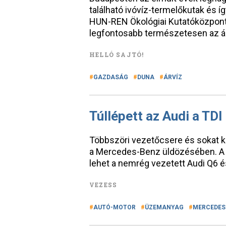
található ivóvíz-termelőkutak és íg
HUN-REN Ökológiai Kutatóközpont 
legfontosabb természetesen az á
HELLÓ SAJTÓ!
GAZDASÁG
DUNA
ÁRVÍZ
Túllépett az Audi a TDI
Többszöri vezetőcsere és sokat k
a Mercedes-Benz üldözésében. A 
lehet a nemrég vezetett Audi Q6 é
VEZESS
AUTÓ-MOTOR
ÜZEMANYAG
MERCEDES