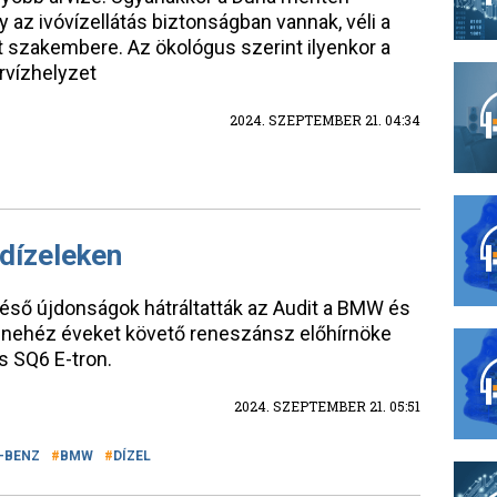
y az ivóvízellátás biztonságban vannak, véli a
szakembere. Az ökológus szerint ilyenkor a
rvízhelyzet
2024. SZEPTEMBER 21. 04:34
 dízeleken
éső újdonságok hátráltatták az Audit a BMW és
nehéz éveket követő reneszánsz előhírnöke
s SQ6 E-tron.
2024. SZEPTEMBER 21. 05:51
-BENZ
BMW
DÍZEL