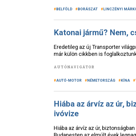
BELFÖLD
BORÁSZAT
LINCZÉNYI MÁRK
Katonai jármű? Nem, cs
Eredetileg az új Transporter vilá
már külön cikkben is foglalkoztun
AUTÓNAVIGÁTOR
AUTÓ-MOTOR
NÉMETORSZÁG
KÍNA
Hiába az árvíz az úr, 
ivóvize
Hiába az árvíz az úr, biztonságba
Budapesten az elmúlt évek legna