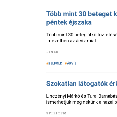
Több mint 30 beteget kö
péntek éjszaka
Több mint 30 beteg átköltöztetés
Intézetben az árvíz miatt.
LINER
BELFÖLD
ÁRVÍZ
Szokatlan látogatók é
Linczényi Márkó és Turai Barnabás
ismerhetjük meg nekünk a hazai b
SPIRITFM