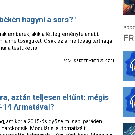
békén hagyni a sors?"
dnak emberek, akik a lét legreménytelenebb
FR
i a méltóságukat. Csak ez a méltóság tarthatja
ár a testüket is.
2024. SZEPTEMBER 21. 07:01
a, aztán teljesen eltűnt: mégis
T-14 Armatával?
zág, amikor a 2015-ös győzelmi napi parádén
 harckocsik. Moduláris, automatizált,