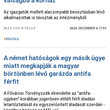
válságba a kórház
Az igazgatók mellett alacsonyabb beosztásban lévő
alkalmazottak is távoztak az intézményből.
MAGYAR HÍRLAP
2024. DECEMBER 4. 17:53
KÜLFÖLD
A német hatóságok egy másik ügye
miatt megkapják a magyar
börtönben lévő garázda antifa
férfit
A Fővárosi Törvényszék elrendelte az "antifa-
ügyben" korábban jogerősen elítélt férfi átadási
letartóztatását és egyszerűsített átadását szerdán -