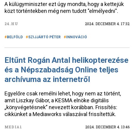
A külügyminiszter ezt úgy mondta, hogy a kettejük
közt történtekben még nem tudott "elmélyedni".
24.HU
2024. DECEMBER 4. 17:32
BELFÖLD
SZIJJÁRTÓ PÉTER
INNOVÁCIÓ
Eltűnt Rogán Antal helikopterezése
és a Népszabadság Online teljes
archívuma az internetről
Egyelőre csak remélni lehet, hogy nem az történt,
amit Liszkay Gábor, a KESMA elnöke digitális
„könyvégetésnek” nevezett korábban. Frissítés:
cikkünket a Mediaworks válaszával frissítettük.
MEDIA1
2024. DECEMBER 4. 13:46