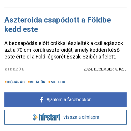
Aszteroida csapódott a Földbe
kedd este
A becsapódás előtt órákkal észlelték a csillagászok
azt a 70 cm körüli aszteroidát, amely kedden késő
este érte el a Föld légkörét Észak-Szibéria felett.
KIDERÜL
2024. DECEMBER 4. 16:53
IDŐJÁRÁS
VILÁGŰR
METEOR
Ajánlom a facebookon
vissza a címlapra