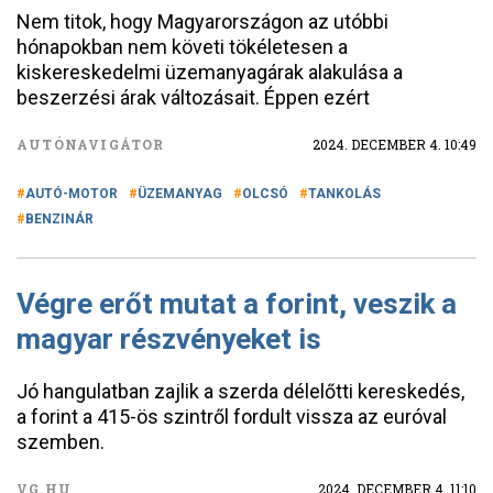
Nem titok, hogy Magyarországon az utóbbi
hónapokban nem követi tökéletesen a
kiskereskedelmi üzemanyagárak alakulása a
beszerzési árak változásait. Éppen ezért
AUTÓNAVIGÁTOR
2024. DECEMBER 4. 10:49
AUTÓ-MOTOR
ÜZEMANYAG
OLCSÓ
TANKOLÁS
BENZINÁR
Végre erőt mutat a forint, veszik a
magyar részvényeket is
Jó hangulatban zajlik a szerda délelőtti kereskedés,
a forint a 415-ös szintről fordult vissza az euróval
szemben.
VG.HU
2024. DECEMBER 4. 11:10