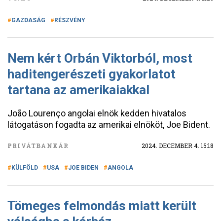
GAZDASÁG
RÉSZVÉNY
Nem kért Orbán Viktorból, most
haditengerészeti gyakorlatot
tartana az amerikaiakkal
João Lourenço angolai elnök kedden hivatalos
látogatáson fogadta az amerikai elnököt, Joe Bident.
PRIVÁTBANKÁR
2024. DECEMBER 4. 15:18
KÜLFÖLD
USA
JOE BIDEN
ANGOLA
Tömeges felmondás miatt került