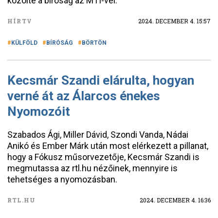
közölte a bíróság az MTI-vel.
HÍRTV
2024. DECEMBER 4. 15:57
KÜLFÖLD
BÍRÓSÁG
BÖRTÖN
Kecsmár Szandi elárulta, hogyan
verné át az Álarcos énekes
Nyomozóit
Szabados Ági, Miller Dávid, Szondi Vanda, Nádai
Anikó és Ember Márk után most elérkezett a pillanat,
hogy a Fókusz műsorvezetője, Kecsmár Szandi is
megmutassa az rtl.hu nézőinek, mennyire is
tehetséges a nyomozásban.
RTL.HU
2024. DECEMBER 4. 16:36