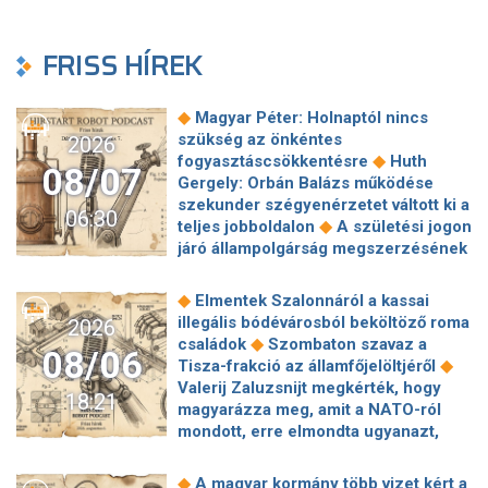
FRISS HÍREK
◆
Magyar Péter: Holnaptól nincs
szükség az önkéntes
2026
◆
fogyasztáscsökkentésre
Huth
08/07
Gergely: Orbán Balázs működése
szekunder szégyenérzetet váltott ki a
06:30
◆
teljes jobboldalon
A születési jogon
járó állampolgárság megszerzésének
korlátozásáról írt alá rendeletet
◆
Donald Trump
„Kevésen múlt a
◆
Elmentek Szalonnáról a kassai
katasztrófa” – szintet léphetett az
illegális bódévárosból beköltöző roma
2026
◆
orosz hibrid hadviselés
Bod Péter
◆
családok
Szombaton szavaz a
08/06
Ákos: Vagyonkezelés közérdekből: mi
◆
Tisza-frakció az államfőjelöltjéről
◆
jön a kekvák után?
Térképen, ahogy
Valerij Zaluzsnijt megkérték, hogy
18:21
hajnalban elérte Magyarország
magyarázza meg, amit a NATO-ról
◆
határát a hidegfront
A forintot is
mondott, erre elmondta ugyanazt,
◆
megütheti az aszály
Szombaton
◆
csak még erősebben
800 millióért
szavaz a Tisza-frakció az
kötött szerződéseket a HM cége a
◆
A magyar kormány több vizet kért a
◆