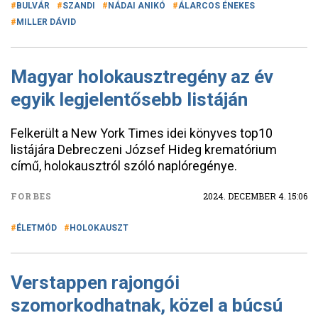
BULVÁR
SZANDI
NÁDAI ANIKÓ
ÁLARCOS ÉNEKES
MILLER DÁVID
Magyar holokausztregény az év
egyik legjelentősebb listáján
Felkerült a New York Times idei könyves top10
listájára Debreczeni József Hideg krematórium
című, holokausztról szóló naplóregénye.
FORBES
2024. DECEMBER 4. 15:06
ÉLETMÓD
HOLOKAUSZT
Verstappen rajongói
szomorkodhatnak, közel a búcsú