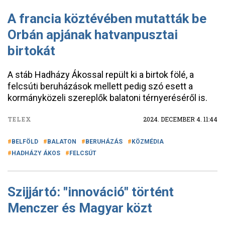
A francia köztévében mutatták be
Orbán apjának hatvanpusztai
birtokát
A stáb Hadházy Ákossal repült ki a birtok fölé, a
felcsúti beruházások mellett pedig szó esett a
kormányközeli szereplők balatoni térnyeréséről is.
TELEX
2024. DECEMBER 4. 11:44
BELFÖLD
BALATON
BERUHÁZÁS
KÖZMÉDIA
HADHÁZY ÁKOS
FELCSÚT
Szijjártó: "innováció" történt
Menczer és Magyar közt