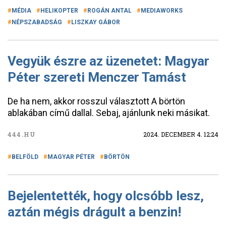
MÉDIA
HELIKOPTER
ROGÁN ANTAL
MEDIAWORKS
NÉPSZABADSÁG
LISZKAY GÁBOR
Vegyük észre az üzenetet: Magyar
Péter szereti Menczer Tamást
De ha nem, akkor rosszul választott A börtön
ablakában című dallal. Sebaj, ajánlunk neki másikat.
444.HU
2024. DECEMBER 4. 12:24
BELFÖLD
MAGYAR PÉTER
BÖRTÖN
Bejelentették, hogy olcsóbb lesz,
aztán mégis drágult a benzin!