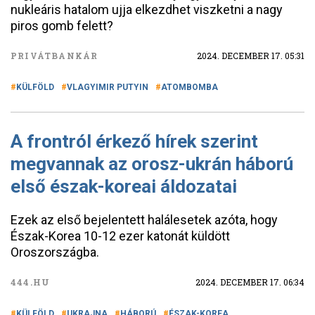
nukleáris hatalom ujja elkezdhet viszketni a nagy
piros gomb felett?
PRIVÁTBANKÁR
2024. DECEMBER 17. 05:31
KÜLFÖLD
VLAGYIMIR PUTYIN
ATOMBOMBA
A frontról érkező hírek szerint
megvannak az orosz-ukrán háború
első észak-koreai áldozatai
Ezek az első bejelentett halálesetek azóta, hogy
Észak-Korea 10-12 ezer katonát küldött
Oroszországba.
444.HU
2024. DECEMBER 17. 06:34
KÜLFÖLD
UKRAJNA
HÁBORÚ
ÉSZAK-KOREA