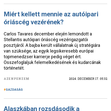
Miért kellett mennie az autóipari
óriáscég vezérének?
Carlos Tavares december elején lemondott a
Stellantis autóipari óriáscég vezérigazgatói
posztjáról. A bajba került vállalatnak új stratégiára
van szüksége, az egyik legsikeresebb európai
topmenedzser karrierje pedig véget ért.
Összefoglaljuk felemelkedésének és kudarcának
történetét.
AZENPENZEM
2024. DECEMBER 17. 05:32
GAZDASÁG
Alaszkában rozsdásodik a