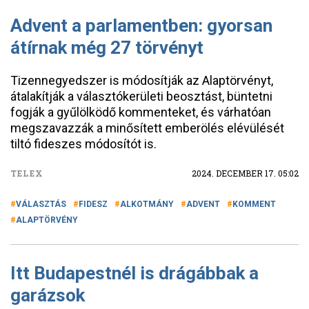
Advent a parlamentben: gyorsan
átírnak még 27 törvényt
Tizennegyedszer is módosítják az Alaptörvényt,
átalakítják a választókerületi beosztást, büntetni
fogják a gyűlölködő kommenteket, és várhatóan
megszavazzák a minősített emberölés elévülését
tiltó fideszes módosítót is.
TELEX
2024. DECEMBER 17. 05:02
VÁLASZTÁS
FIDESZ
ALKOTMÁNY
ADVENT
KOMMENT
ALAPTÖRVÉNY
Itt Budapestnél is drágábbak a
garázsok