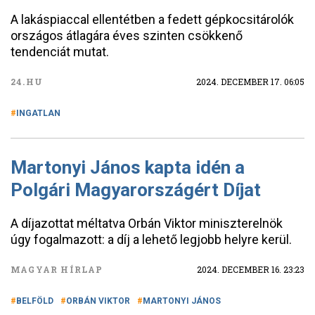
A lakáspiaccal ellentétben a fedett gépkocsitárolók
országos átlagára éves szinten csökkenő
tendenciát mutat.
24.HU
2024. DECEMBER 17. 06:05
INGATLAN
Martonyi János kapta idén a
Polgári Magyarországért Díjat
A díjazottat méltatva Orbán Viktor miniszterelnök
úgy fogalmazott: a díj a lehető legjobb helyre kerül.
MAGYAR HÍRLAP
2024. DECEMBER 16. 23:23
BELFÖLD
ORBÁN VIKTOR
MARTONYI JÁNOS