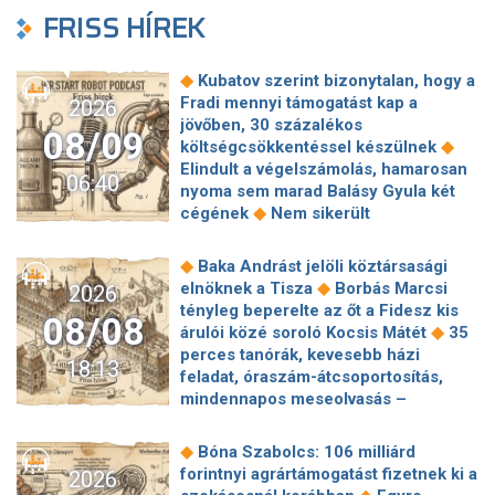
FRISS HÍREK
◆
Kubatov szerint bizonytalan, hogy a
Fradi mennyi támogatást kap a
2026
jövőben, 30 százalékos
08/09
◆
költségcsökkentéssel készülnek
Elindult a végelszámolás, hamarosan
06:40
nyoma sem marad Balásy Gyula két
◆
cégének
Nem sikerült
megállapodni a köztársasági elnökről,
tojással dobálták meg a
◆
Baka Andrást jelöli köztársasági
◆
miniszterelnököt – Koszovóban
◆
elnöknek a Tisza
Borbás Marcsi
2026
Szépségipar és orvosi turizmus:
tényleg beperelte az őt a Fidesz kis
08/08
milyen erős Budapest a plasztikai
◆
árulói közé soroló Kocsis Mátét
35
◆
sebészet térképén?
72 óra
perces tanórák, kevesebb házi
18:13
◆
Montenegróban
35 perces tanórák
feladat, óraszám-átcsoportosítás,
lehetnek az alsó tagozatos diákoknak,
mindennapos meseolvasás –
komoly változások jöhetnek az
elkészült a minisztérium alsó
◆
iskolákban
Karácsony: A NER Baka
◆
tagozatos javaslatcsomagja
◆
Bóna Szabolcs: 106 milliárd
András kirúgásával kezdődött, most a
Lemond és az egyetemről is távozik
forintnyi agrártámogatást fizetnek ki a
2026
köztársasági elnökké választásával ér
az Ádám Zoltánt kirúgó corvinusos