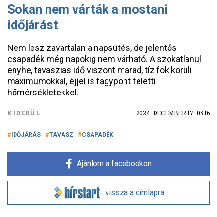
Sokan nem várták a mostani
időjárást
Nem lesz zavartalan a napsütés, de jelentős
csapadék még napokig nem várható. A szokatlanul
enyhe, tavaszias idő viszont marad, tíz fok körüli
maximumokkal, éjjel is fagypont feletti
hőmérsékletekkel.
KIDERÜL
2024. DECEMBER 17. 05:16
IDŐJÁRÁS
TAVASZ
CSAPADÉK
Ajánlom a facebookon
vissza a címlapra