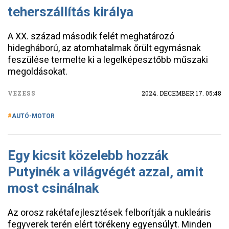
teherszállítás királya
A XX. század második felét meghatározó
hidegháború, az atomhatalmak őrült egymásnak
feszülése termelte ki a legelképesztőbb műszaki
megoldásokat.
VEZESS
2024. DECEMBER 17. 05:48
AUTÓ-MOTOR
Egy kicsit közelebb hozzák
Putyinék a világvégét azzal, amit
most csinálnak
Az orosz rakétafejlesztések felborítják a nukleáris
fegyverek terén elért törékeny egyensúlyt. Minden