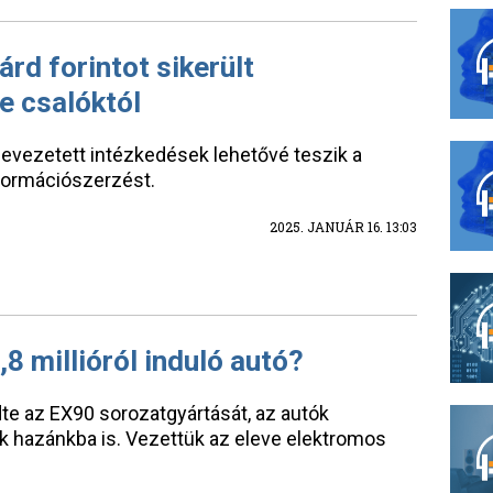
rd forintot sikerült
e csalóktól
bevezetett intézkedések lehetővé teszik a
formációszerzést.
2025. JANUÁR 16. 13:03
,8 millióról induló autó?
te az EX90 sorozatgyártását, az autók
ak hazánkba is. Vezettük az eleve elektromos