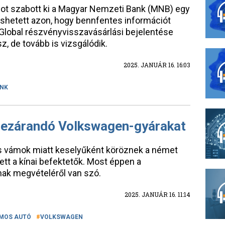
ágot szabott ki a Magyar Nemzeti Bank (MNB) egy
shetett azon, hogy bennfentes információt
 Global részvényvisszavásárlási bejelentése
sz, de tovább is vizsgálódik.
2025. JANUÁR 16. 16:03
NK
bezárandó Volkswagen-gyárakat
niós vámok miatt keselyűként köröznek a német
lett a kínai befektetők. Most éppen a
nak megvételéről van szó.
2025. JANUÁR 16. 11:14
MOS AUTÓ
VOLKSWAGEN