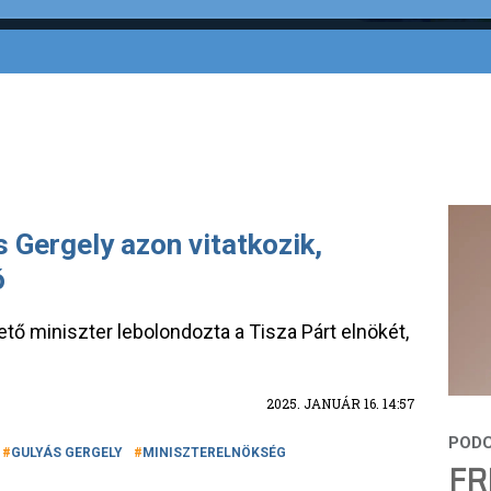
 Gergely azon vitatkozik,
ó
tő miniszter lebolondozta a Tisza Párt elnökét,
2025. JANUÁR 16. 14:57
GULYÁS GERGELY
MINISZTERELNÖKSÉG
FR