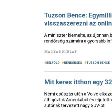
Tuzson Bence: Egymilliá
visszaszerezni az onlin
A miniszter kiemelte, az újonnan 
rendőrség számára a gyorsabb in
MAGYAR HÍRLAP
BELFÖLD
RENDŐRSÉG
TUZSON BENCE
Mit keres itthon egy 32
Némi csúszás után a Volvo elkezd
áthajóztak Amerikából és eljutott
autónak tervezett nagy SUV-ot.