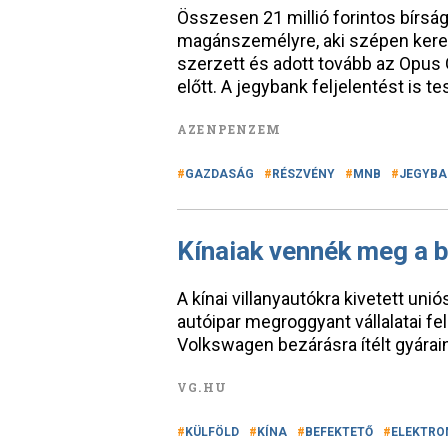
Összesen 21 millió forintos bírs
magánszemélyre, aki szépen kere
szerzett és adott tovább az Opus
előtt. A jegybank feljelentést is te
AZENPENZEM
GAZDASÁG
RÉSZVÉNY
MNB
JEGYBA
Kínaiak vennék meg a 
A kínai villanyautókra kivetett u
autóipar megroggyant vállalatai fe
Volkswagen bezárásra ítélt gyárai
VG.HU
KÜLFÖLD
KÍNA
BEFEKTETŐ
ELEKTRO