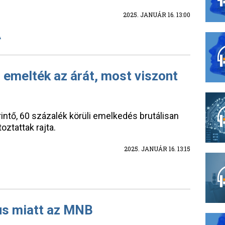
2025. JANUÁR 16. 13:00
A
emelték az árát, most viszont
rintő, 60 százalék körüli emelkedés brutálisan
oztattak rajta.
2025. JANUÁR 16. 13:15
pus miatt az MNB