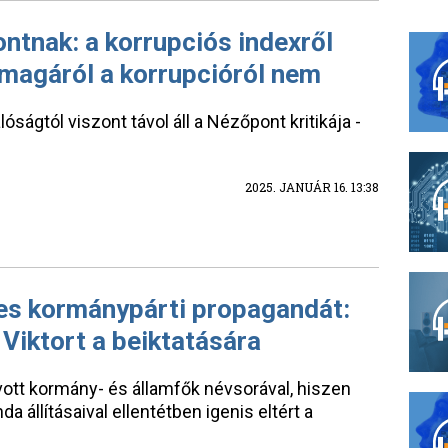
ntnak: a korrupciós indexről
 magáról a korrupcióról nem
ságtól viszont távol áll a Nézőpont kritikája -
2025. JANUÁR 16. 13:38
ljes kormánypárti propagandát:
Viktort a beiktatására
ott kormány- és államfők névsorával, hiszen
állításaival ellentétben igenis eltért a