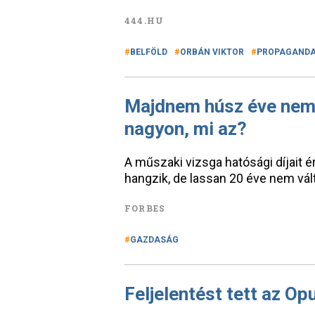
444.HU
BELFÖLD
ORBÁN VIKTOR
PROPAGAND
Majdnem húsz éve nem 
nagyon, mi az?
A műszaki vizsga hatósági díjait é
hangzik, de lassan 20 éve nem vált
FORBES
GAZDASÁG
Feljelentést tett az O