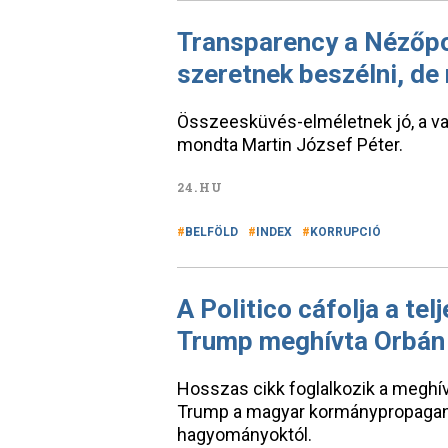
Transparency a Nézőpo
szeretnek beszélni, de
Összeesküvés-elméletnek jó, a való
mondta Martin József Péter.
24.HU
BELFÖLD
INDEX
KORRUPCIÓ
A Politico cáfolja a te
Trump meghívta Orbán 
Hosszas cikk foglalkozik a meghív
Trump a magyar kormánypropaganda 
hagyományoktól.