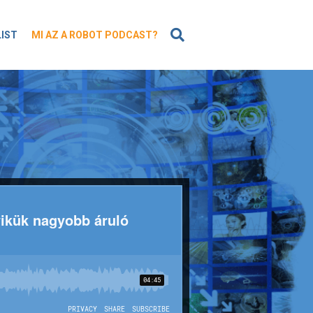
KERESÉS
LIST
MI AZ A ROBOT PODCAST?