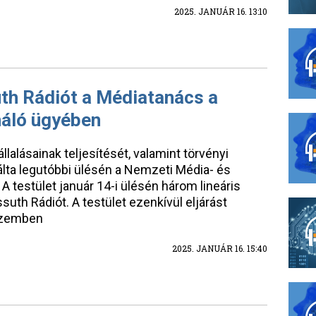
2025. JANUÁR 16. 13:10
th Rádiót a Médiatanács a
náló ügyében
alásainak teljesítését, valamint törvényi
lta legutóbbi ülésén a Nemzeti Média- és
 testület január 14-i ülésén három lineáris
ssuth Rádiót. A testület ezenkívül eljárást
 szemben
2025. JANUÁR 16. 15:40