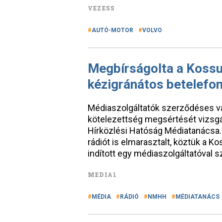
VEZESS
AUTÓ-MOTOR
VOLVO
Megbírságolta a Kossu
kézigránátos betelefo
Médiaszolgáltatók szerződéses váll
kötelezettség megsértését vizsgá
Hírközlési Hatóság Médiatanácsa. A
rádiót is elmarasztalt, köztük a Ko
indított egy médiaszolgáltatóval
MEDIA1
MÉDIA
RÁDIÓ
NMHH
MÉDIATANÁCS