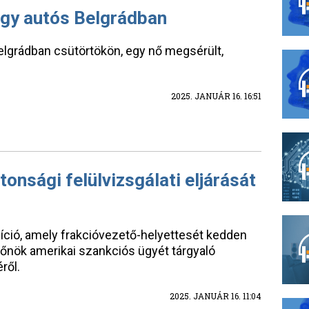
egy autós Belgrádban
elgrádban csütörtökön, egy nő megsérült,
2025. JANUÁR 16. 16:51
onsági felülvizsgálati eljárását
ció, amely frakcióvezető-helyettesét kedden
tfőnök amerikai szankciós ügyét tárgyaló
ről.
2025. JANUÁR 16. 11:04