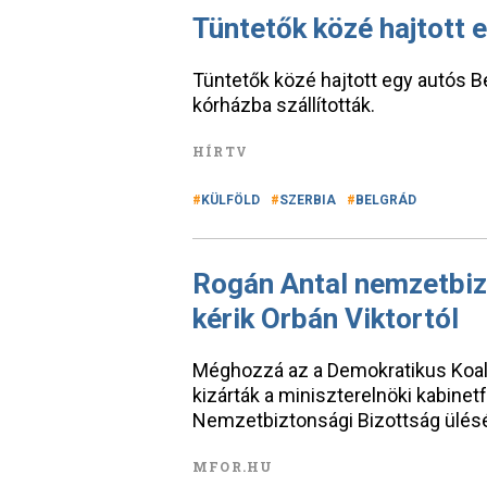
Tüntetők közé hajtott 
Tüntetők közé hajtott egy autós B
kórházba szállították.
HÍRTV
KÜLFÖLD
SZERBIA
BELGRÁD
Rogán Antal nemzetbizt
kérik Orbán Viktortól
Méghozzá az a Demokratikus Koalí
kizárták a miniszterelnöki kabine
Nemzetbiztonsági Bizottság ülésé
MFOR.HU