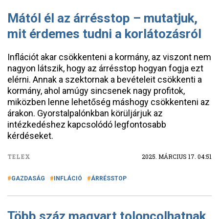
Mától él az árrésstop – mutatjuk,
mit érdemes tudni a korlátozásról
Inflációt akar csökkenteni a kormány, az viszont nem
nagyon látszik, hogy az árrésstop hogyan fogja ezt
elérni. Annak a szektornak a bevételeit csökkenti a
kormány, ahol amúgy sincsenek nagy profitok,
miközben lenne lehetőség máshogy csökkenteni az
árakon. Gyorstalpalónkban körüljárjuk az
intézkedéshez kapcsolódó legfontosabb
kérdéseket.
TELEX
2025. MÁRCIUS 17. 04:51
GAZDASÁG
INFLÁCIÓ
ÁRRÉSSTOP
Több száz magyart toloncolhatnak