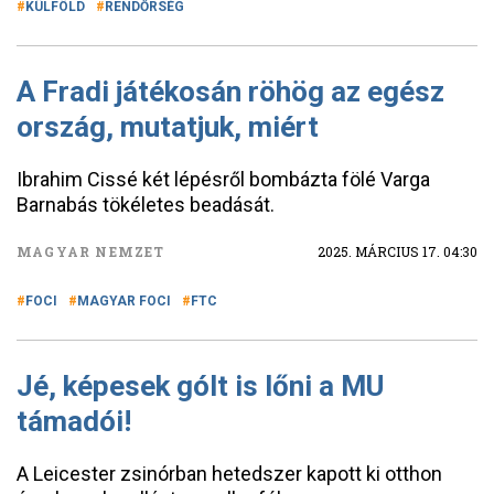
KÜLFÖLD
RENDŐRSÉG
A Fradi játékosán röhög az egész
ország, mutatjuk, miért
Ibrahim Cissé két lépésről bombázta fölé Varga
Barnabás tökéletes beadását.
MAGYAR NEMZET
2025. MÁRCIUS 17. 04:30
FOCI
MAGYAR FOCI
FTC
Jé, képesek gólt is lőni a MU
támadói!
A Leicester zsinórban hetedszer kapott ki otthon