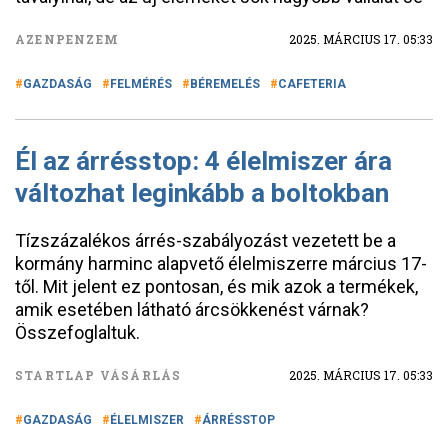
AZENPENZEM
2025. MÁRCIUS 17. 05:33
GAZDASÁG
FELMÉRÉS
BÉREMELÉS
CAFETERIA
Él az árrésstop: 4 élelmiszer ára
változhat leginkább a boltokban
Tízszázalékos árrés-szabályozást vezetett be a
kormány harminc alapvető élelmiszerre március 17-
től. Mit jelent ez pontosan, és mik azok a termékek,
amik esetében látható árcsökkenést várnak?
Összefoglaltuk.
STARTLAP VÁSÁRLÁS
2025. MÁRCIUS 17. 05:33
GAZDASÁG
ÉLELMISZER
ÁRRÉSSTOP