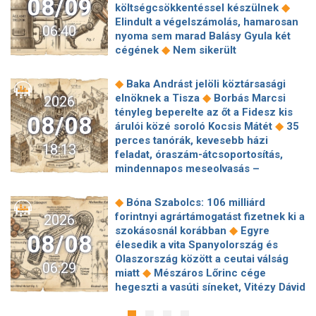
08/09
◆
költségcsökkentéssel készülnek
Elindult a végelszámolás, hamarosan
06:40
nyoma sem marad Balásy Gyula két
◆
cégének
Nem sikerült
megállapodni a köztársasági elnökről,
tojással dobálták meg a
◆
Baka Andrást jelöli köztársasági
◆
miniszterelnököt – Koszovóban
◆
elnöknek a Tisza
Borbás Marcsi
2026
Szépségipar és orvosi turizmus:
tényleg beperelte az őt a Fidesz kis
08/08
milyen erős Budapest a plasztikai
◆
árulói közé soroló Kocsis Mátét
35
◆
sebészet térképén?
72 óra
perces tanórák, kevesebb házi
18:13
◆
Montenegróban
35 perces tanórák
feladat, óraszám-átcsoportosítás,
lehetnek az alsó tagozatos diákoknak,
mindennapos meseolvasás –
komoly változások jöhetnek az
elkészült a minisztérium alsó
◆
iskolákban
Karácsony: A NER Baka
◆
tagozatos javaslatcsomagja
◆
Bóna Szabolcs: 106 milliárd
András kirúgásával kezdődött, most a
Lemond és az egyetemről is távozik
forintnyi agrártámogatást fizetnek ki a
2026
köztársasági elnökké választásával ér
az Ádám Zoltánt kirúgó corvinusos
◆
szokásosnál korábban
Egyre
◆
véget
Farkas Fanni, a Tv2 Híradó új
08/08
◆
rektorhelyettes
élesedik a vita Spanyolország és
arca a legvagányabb híradós: imád
Katasztrófavédelem: Ez már nekünk is
Olaszország között a ceutai válság
◆
veszélyesen élni
Eldől a
06:29
◆
sok! És sajnos nem látjuk a végét
◆
miatt
Mészáros Lőrinc cége
planetárium jövője – posztolt a
Nem fizeti vissza a vételárat a zuglói
hegeszti a vasúti síneket, Vitézy Dávid
◆
miniszter
Hogy is volt, amikor Baka
kormányzati negyed
◆
elmagyarázta, miért
Jogi lépéseket
Andrást jogellenesen mozdította el a
◆
ingatlanfejlesztője
Beért Trump
tesz a Bosnyák téri irodakomplexum