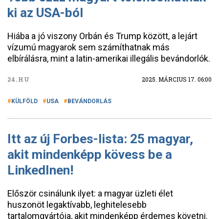
ki az USA-ból
Hiába a jó viszony Orbán és Trump között, a lejárt
vízumú magyarok sem számíthatnak más
elbírálásra, mint a latin-amerikai illegális bevándorlók.
24.HU
2025. MÁRCIUS 17. 06:00
KÜLFÖLD
USA
BEVÁNDORLÁS
Itt az új Forbes-lista: 25 magyar,
akit mindenképp kövess be a
LinkedInen!
Először csinálunk ilyet: a magyar üzleti élet
huszonöt legaktívabb, leghitelesebb
tartalomgyártója, akit mindenképp érdemes követni.