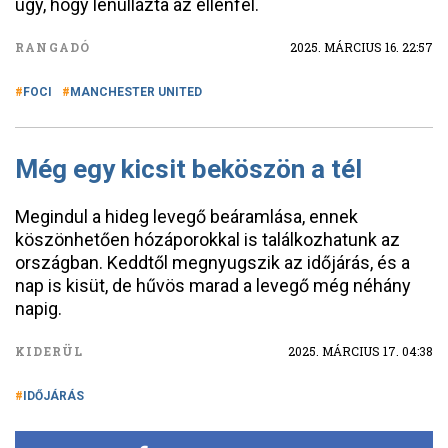
úgy, hogy lenullázta az ellenfél.
RANGADÓ
2025. MÁRCIUS 16. 22:57
FOCI
MANCHESTER UNITED
Még egy kicsit beköszön a tél
Megindul a hideg levegő beáramlása, ennek
köszönhetően hózáporokkal is találkozhatunk az
országban. Keddtől megnyugszik az időjárás, és a
nap is kisüt, de hűvös marad a levegő még néhány
napig.
KIDERÜL
2025. MÁRCIUS 17. 04:38
IDŐJÁRÁS