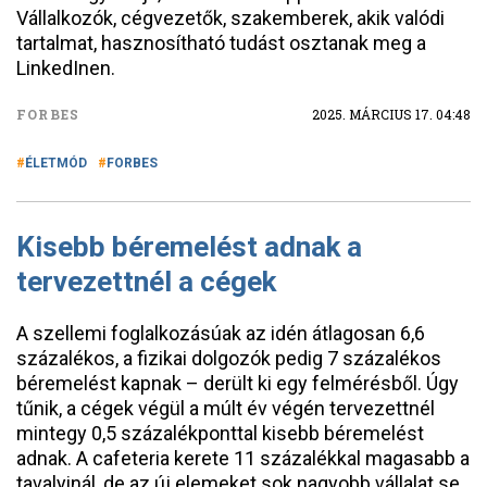
Vállalkozók, cégvezetők, szakemberek, akik valódi
tartalmat, hasznosítható tudást osztanak meg a
LinkedInen.
FORBES
2025. MÁRCIUS 17. 04:48
ÉLETMÓD
FORBES
Kisebb béremelést adnak a
tervezettnél a cégek
A szellemi foglalkozásúak az idén átlagosan 6,6
százalékos, a fizikai dolgozók pedig 7 százalékos
béremelést kapnak – derült ki egy felmérésből. Úgy
tűnik, a cégek végül a múlt év végén tervezettnél
mintegy 0,5 százalékponttal kisebb béremelést
adnak. A cafeteria kerete 11 százalékkal magasabb a
tavalyinál, de az új elemeket sok nagyobb vállalat se