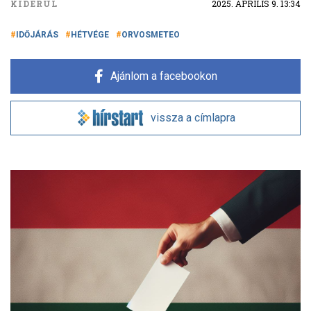
KIDERÜL
2025. ÁPRILIS 9. 13:34
IDŐJÁRÁS
HÉTVÉGE
ORVOSMETEO
Ajánlom a facebookon
vissza a címlapra