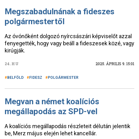
Megszabadulnának a fideszes
polgármestertől
Az óvónőként dolgozó nyírcsászári képviselőt azzal
fenyegették, hogy vagy beáll a fideszesek közé, vagy
kirúgják.
24.HU
2025. ÁPRILIS 9. 15:01
BELFÖLD
FIDESZ
POLGÁRMESTER
Megvan a német koalíciós
megállapodás az SPD-vel
A koalíciós megállapodás részleteit délután jelentik
be, Merz május elején lehet kancellár.