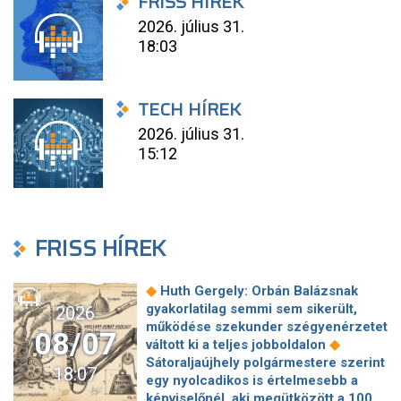
FRISS HÍREK
2026. július 31.
18:03
TECH HÍREK
2026. július 31.
15:12
FRISS HÍREK
◆
Huth Gergely: Orbán Balázsnak
gyakorlatilag semmi sem sikerült,
2026
működése szekunder szégyenérzetet
08/07
◆
váltott ki a teljes jobboldalon
Sátoraljaújhely polgármestere szerint
18:07
egy nyolcadikos is értelmesebb a
képviselőnél, aki megütközött a 100