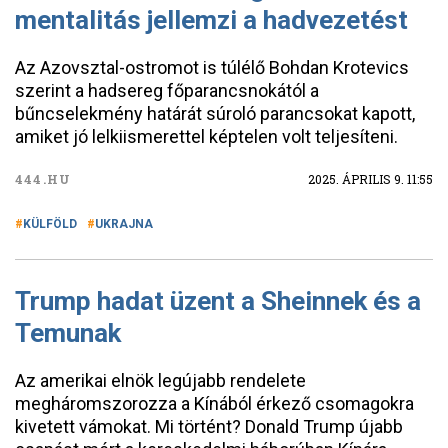
mentalitás jellemzi a hadvezetést
Az Azovsztal-ostromot is túlélő Bohdan Krotevics
szerint a hadsereg főparancsnokától a
bűncselekmény határát súroló parancsokat kapott,
amiket jó lelkiismerettel képtelen volt teljesíteni.
444.HU
2025. ÁPRILIS 9. 11:55
KÜLFÖLD
UKRAJNA
Trump hadat üzent a Sheinnek és a
Temunak
Az amerikai elnök legújabb rendelete
megháromszorozza a Kínából érkező csomagokra
kivetett vámokat. Mi történt? Donald Trump újabb