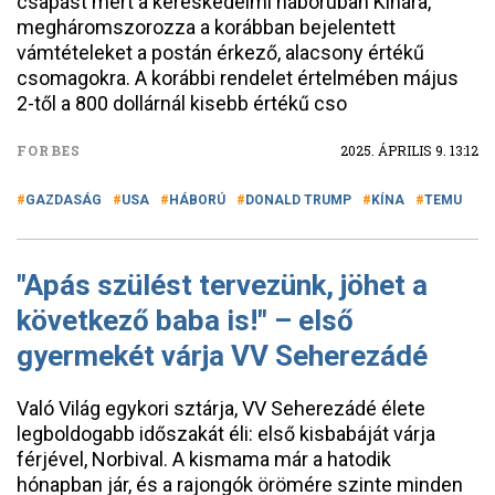
csapást mért a kereskedelmi háborúban Kínára,
megháromszorozza a korábban bejelentett
vámtételeket a postán érkező, alacsony értékű
csomagokra. A korábbi rendelet értelmében május
2-től a 800 dollárnál kisebb értékű cso
FORBES
2025. ÁPRILIS 9. 13:12
GAZDASÁG
USA
HÁBORÚ
DONALD TRUMP
KÍNA
TEMU
"Apás szülést tervezünk, jöhet a
következő baba is!" – első
gyermekét várja VV Seherezádé
Való Világ egykori sztárja, VV Seherezádé élete
legboldogabb időszakát éli: első kisbabáját várja
férjével, Norbival. A kismama már a hatodik
hónapban jár, és a rajongók örömére szinte minden