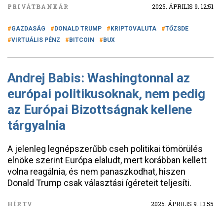
PRIVÁTBANKÁR
2025. ÁPRILIS 9. 12:51
GAZDASÁG
DONALD TRUMP
KRIPTOVALUTA
TŐZSDE
VIRTUÁLIS PÉNZ
BITCOIN
BUX
Andrej Babis: Washingtonnal az
európai politikusoknak, nem pedig
az Európai Bizottságnak kellene
tárgyalnia
A jelenleg legnépszerűbb cseh politikai tömörülés
elnöke szerint Európa elaludt, mert korábban kellett
volna reagálnia, és nem panaszkodhat, hiszen
Donald Trump csak választási ígéreteit teljesíti.
HÍRTV
2025. ÁPRILIS 9. 13:55