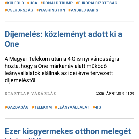
KÜLFÖLD
USA
DONALD TRUMP
EURÓPAI BIZOTTSÁG
CSEHORSZÁG
WASHINGTON
ANDREJ BABIS
Díjemelés: közleményt adott ki a
One
A Magyar Telekom után a 4iG is nyilvánosságra
hozta, hogy a One márkanév alatt működő
leányvállalatok elállnak az idei évre tervezett
díjemeléstől.
STARTLAP VÁSÁRLÁS
2025. ÁPRILIS 9. 11:29
GAZDASÁG
TELEKOM
LEÁNYVÁLLALAT
4IG
Ezer kisgyermekes otthon melegét