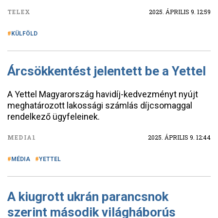
TELEX
2025. ÁPRILIS 9. 12:59
KÜLFÖLD
Árcsökkentést jelentett be a Yettel
A Yettel Magyarország havidíj-kedvezményt nyújt
meghatározott lakossági számlás díjcsomaggal
rendelkező ügyfeleinek.
MEDIA1
2025. ÁPRILIS 9. 12:44
MÉDIA
YETTEL
A kiugrott ukrán parancsnok
szerint második világháborús