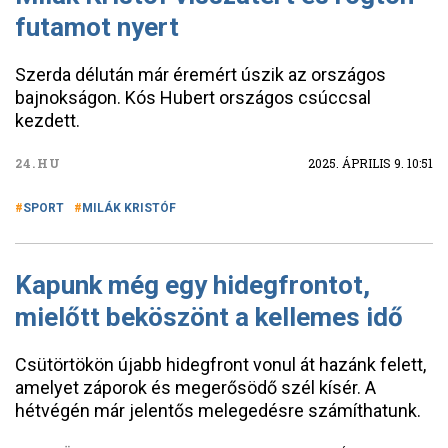
futamot nyert
Szerda délután már éremért úszik az országos
bajnokságon. Kós Hubert országos csúccsal
kezdett.
24.HU
2025. ÁPRILIS 9. 10:51
SPORT
MILÁK KRISTÓF
Kapunk még egy hidegfrontot,
mielőtt beköszönt a kellemes idő
Csütörtökön újabb hidegfront vonul át hazánk felett,
amelyet záporok és megerősödő szél kísér. A
hétvégén már jelentős melegedésre számíthatunk.