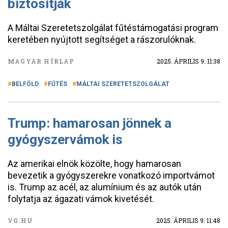
biztosítják
A Máltai Szeretetszolgálat fűtéstámogatási program
keretében nyújtott segítséget a rászorulóknak.
MAGYAR HÍRLAP
2025. ÁPRILIS 9. 11:38
BELFÖLD
FŰTÉS
MÁLTAI SZERETETSZOLGÁLAT
Trump: hamarosan jönnek a
gyógyszervámok is
Az amerikai elnök közölte, hogy hamarosan
bevezetik a gyógyszerekre vonatkozó importvámot
is. Trump az acél, az alumínium és az autók után
folytatja az ágazati vámok kivetését.
VG.HU
2025. ÁPRILIS 9. 11:48