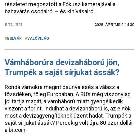
részletet megosztott a Fókusz kamerájával a
babavárás csodáiról – és kihívásairól.
RTL.HU
2025. ÁPRILIS 9. 14:30
BULVÁR
VALÓVILÁG
Vámháborúra devizaháború jön,
Trumpék a saját sírjukat ássák?
Ronda vámokra megint csúnya esés a válasz a
tőzsdéken, főleg Európában. A BUX még viszonylag
jól tartja magát, a vámháború miatt gyengélkedik
viszont a forint. Indulhat a devizaháború is, az elnök
most a devizagyengítőknek üzent hadat. Trumpék a
saját sírjukat ássák? Percekig volt újra 80 ezer dollár
a bitcoin.