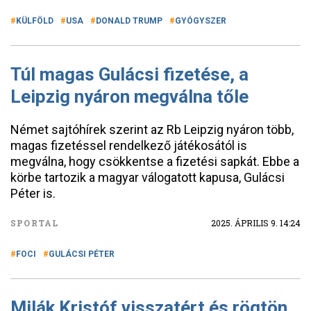
KÜLFÖLD
USA
DONALD TRUMP
GYÓGYSZER
Túl magas Gulácsi fizetése, a
Leipzig nyáron megválna tőle
Német sajtóhírek szerint az Rb Leipzig nyáron több,
magas fizetéssel rendelkező játékosától is
megválna, hogy csökkentse a fizetési sapkát. Ebbe a
körbe tartozik a magyar válogatott kapusa, Gulácsi
Péter is.
SPORTAL
2025. ÁPRILIS 9. 14:24
FOCI
GULÁCSI PÉTER
Milák Kristóf visszatért és rögtön