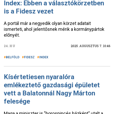
Index: Ebben a választókörzetben
is a Fidesz vezet
A portál már a negyedik olyan körzet adatait
ismerteti, ahol jelentősnek mérik a kormánypártok
előnyét.
24.HU
2025. AUGUSZTUS 7. 10:46
BELFÖLD
FIDESZ
INDEX
Kísértetiesen nyaralóra
emlékeztető gazdasági épületet
vett a Balatonnál Nagy Márton
felesége
Maga a miniszter is "borospincés házként" utalt a