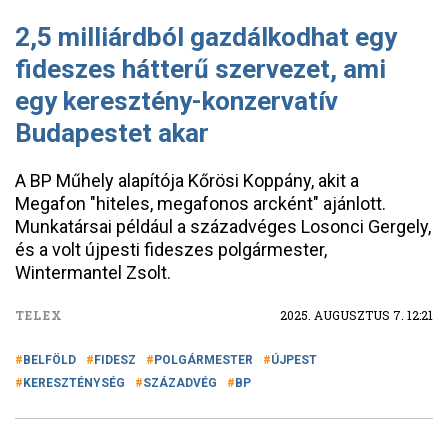
2,5 milliárdból gazdálkodhat egy
fideszes hátterű szervezet, ami
egy keresztény-konzervatív
Budapestet akar
A BP Műhely alapítója Kőrösi Koppány, akit a
Megafon "hiteles, megafonos arcként" ajánlott.
Munkatársai például a századvéges Losonci Gergely,
és a volt újpesti fideszes polgármester,
Wintermantel Zsolt.
TELEX
2025. AUGUSZTUS 7. 12:21
BELFÖLD
FIDESZ
POLGÁRMESTER
ÚJPEST
KERESZTÉNYSÉG
SZÁZADVÉG
BP