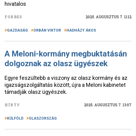
hivatalos
FORBES
2025. AUGUSZTUS 7. 11:12
GAZDASÁG
ORBÁN VIKTOR
HADHÁZY ÁKOS
A Meloni-kormány megbuktatásán
dolgoznak az olasz ügyészek
Egyre feszültebb a viszony az olasz kormány és az
igazságszolgáltatás között, újra a Meloni kabinetet
támadják olasz ügyészek.
HÍRTV
2025. AUGUSZTUS 7. 13:07
KÜLFÖLD
OLASZORSZÁG