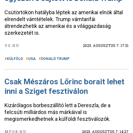
Csütörtökön hatályba léptek az amerikai elnök által
elrendelt vámtételek. Trump vámtarifái
átrendezhetik az amerikai és a világgazdaság
szerkezetét is.
VG.HU
2025. AUGUSZTUS 7. 17:31
KÜLFÖLD
USA
DONALD TRUMP
Csak Mészáros Lőrinc borait lehet
inni a Sziget fesztiválon
Kizárólagos borbeszállító lett a Dereszla, de a
felcsúti milliárdos más márkáival is
megismerkedhetnek a külföldi fesztiválozók.
MFOR.HU
2025. AUGUSZTUS 7. 14:27