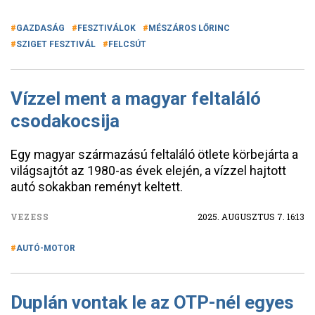
GAZDASÁG
FESZTIVÁLOK
MÉSZÁROS LŐRINC
SZIGET FESZTIVÁL
FELCSÚT
Vízzel ment a magyar feltaláló
csodakocsija
Egy magyar származású feltaláló ötlete körbejárta a
világsajtót az 1980-as évek elején, a vízzel hajtott
autó sokakban reményt keltett.
VEZESS
2025. AUGUSZTUS 7. 16:13
AUTÓ-MOTOR
Duplán vontak le az OTP-nél egyes