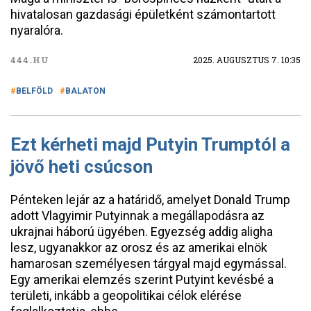
hivatalosan gazdasági épületként számontartott
nyaralóra.
444.HU
2025. AUGUSZTUS 7. 10:35
BELFÖLD
BALATON
Ezt kérheti majd Putyin Trumptól a
jövő heti csúcson
Pénteken lejár az a határidő, amelyet Donald Trump
adott Vlagyimir Putyinnak a megállapodásra az
ukrajnai háború ügyében. Egyezség addig aligha
lesz, ugyanakkor az orosz és az amerikai elnök
hamarosan személyesen tárgyal majd egymással.
Egy amerikai elemzés szerint Putyint kevésbé a
területi, inkább a geopolitikai célok elérése