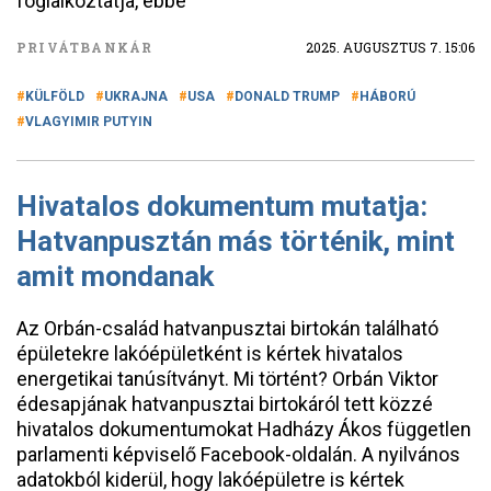
foglalkoztatja, ebbe
PRIVÁTBANKÁR
2025. AUGUSZTUS 7. 15:06
KÜLFÖLD
UKRAJNA
USA
DONALD TRUMP
HÁBORÚ
VLAGYIMIR PUTYIN
Hivatalos dokumentum mutatja:
Hatvanpusztán más történik, mint
amit mondanak
Az Orbán-család hatvanpusztai birtokán található
épületekre lakóépületként is kértek hivatalos
energetikai tanúsítványt. Mi történt? Orbán Viktor
édesapjának hatvanpusztai birtokáról tett közzé
hivatalos dokumentumokat Hadházy Ákos független
parlamenti képviselő Facebook-oldalán. A nyilvános
adatokból kiderül, hogy lakóépületre is kértek