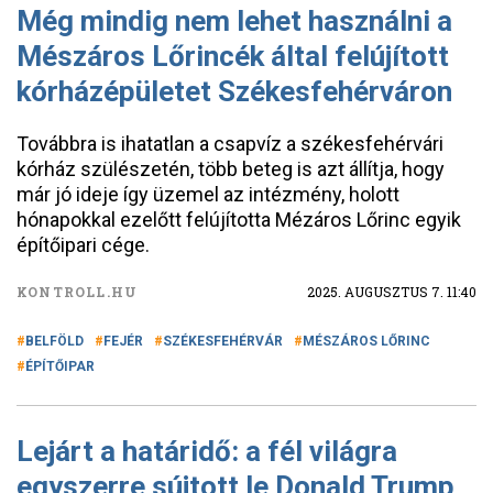
Még mindig nem lehet használni a
Mészáros Lőrincék által felújított
kórházépületet Székesfehérváron
Továbbra is ihatatlan a csapvíz a székesfehérvári
kórház szülészetén, több beteg is azt állítja, hogy
már jó ideje így üzemel az intézmény, holott
hónapokkal ezelőtt felújította Mézáros Lőrinc egyik
építőipari cége.
KONTROLL.HU
2025. AUGUSZTUS 7. 11:40
BELFÖLD
FEJÉR
SZÉKESFEHÉRVÁR
MÉSZÁROS LŐRINC
ÉPÍTŐIPAR
Lejárt a határidő: a fél világra
egyszerre sújtott le Donald Trump