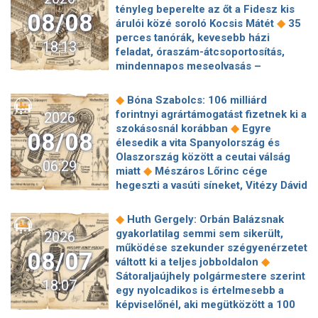
tényleg beperelte az őt a Fidesz kis
08/08
◆
árulói közé soroló Kocsis Mátét
35
perces tanórák, kevesebb házi
18:13
feladat, óraszám-átcsoportosítás,
mindennapos meseolvasás –
elkészült a minisztérium alsó
◆
tagozatos javaslatcsomagja
◆
Bóna Szabolcs: 106 milliárd
Lemond és az egyetemről is távozik
forintnyi agrártámogatást fizetnek ki a
2026
az Ádám Zoltánt kirúgó corvinusos
◆
szokásosnál korábban
Egyre
08/08
◆
rektorhelyettes
élesedik a vita Spanyolország és
Katasztrófavédelem: Ez már nekünk is
Olaszország között a ceutai válság
06:29
◆
sok! És sajnos nem látjuk a végét
◆
miatt
Mészáros Lőrinc cége
Nem fizeti vissza a vételárat a zuglói
hegeszti a vasúti síneket, Vitézy Dávid
kormányzati negyed
◆
elmagyarázta, miért
Jogi lépéseket
◆
ingatlanfejlesztője
Beért Trump
tesz a Bosnyák téri irodakomplexum
◆
Huth Gergely: Orbán Balázsnak
szélerőmű-gyűlölete: egymilliárd
beruházója, ha az állam felmondja a
gyakorlatilag semmi sem sikerült,
2026
dollárt fizetnek egy német cégnek,
◆
szerződésüket
Megérkezett
működése szekunder szégyenérzetet
◆
hogy leállítsa az amerikai projektjeit
08/07
Magyar Péter bejelentése: így költik
◆
váltott ki a teljes jobboldalon
Dinnyedráma: hiába finom csemege,
el a 6 ezer milliárd forintnyi uniós
Sátoraljaújhely polgármestere szerint
◆
bedőlt a piac
Hogy is volt, amikor
18:07
◆
pénzt
Megbénult az ivóvíztárolók
egy nyolcadikos is értelmesebb a
Baka Andrást jogellenesen mozdította
töltése Ózdon – de máshol is komoly
képviselőnél, aki megütközött a 100
◆
el a Fidesz?
Új remény a
◆
nehézségek adódtak
Sűrített