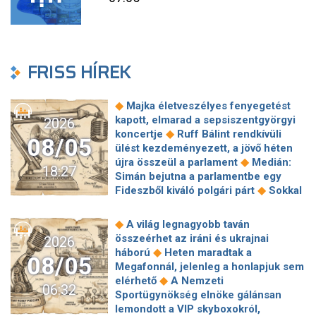
FRISS HÍREK
◆
Majka életveszélyes fenyegetést
kapott, elmarad a sepsiszentgyörgyi
2026
◆
koncertje
Ruff Bálint rendkívüli
08/05
ülést kezdeményezett, a jövő héten
◆
újra összeül a parlament
Medián:
18:27
Simán bejutna a parlamentbe egy
◆
Fideszből kiváló polgári párt
Sokkal
◆
olcsóbb lesz végre a tankolás
Vitézy: 42 új, 120 méteres
◆
A világ legnagyobb taván
motorvonatot vesznek, teljesen
összeérhet az iráni és ukrajnai
2026
megújul a szentendrei, a csepeli és a
◆
háború
Heten maradtak a
08/05
◆
ráckevei HÉV járműparkja
Egy
Megafonnál, jelenleg a honlapjuk sem
hajszálon múlt Paks, de a jövőben jó
◆
elérhető
A Nemzeti
06:32
◆
lenne nem kísérteni a sorsot
Sportügynökség elnöke gálánsan
Megszólalt a kormányhivatal a
lemondott a VIP skyboxokról,