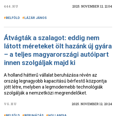
444.HU
2025. NOVEMBER 12. 21:04
BELFÖLD
LÁZÁR JÁNOS
Átvágták a szalagot: eddig nem
látott méreteket ölt hazánk új gyára
– a teljes magyarországi autóipart
innen szolgáljak majd ki
A holland hátterű vállalat beruházása révén az
ország legnagyobb kapacitású bérfestő központja
jött létre, melyben a legmodernebb technológiák
szolgálják a nemzetközi megrendelőket.
VG.HU
2025. NOVEMBER 12. 20:24
BELFÖLD
BERUHÁZÁS
HOLLANDIA