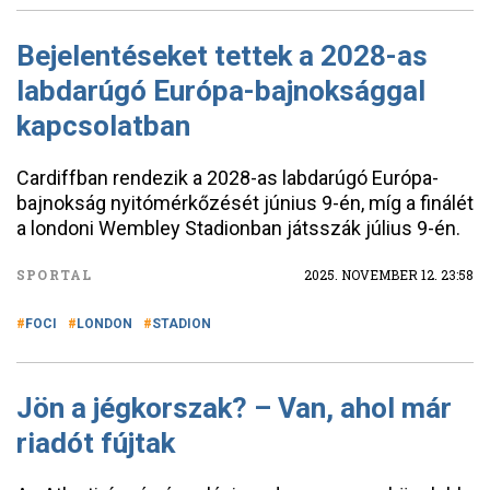
Bejelentéseket tettek a 2028-as
labdarúgó Európa-bajnoksággal
kapcsolatban
Cardiffban rendezik a 2028-as labdarúgó Európa-
bajnokság nyitómérkőzését június 9-én, míg a finálét
a londoni Wembley Stadionban játsszák július 9-én.
SPORTAL
2025. NOVEMBER 12. 23:58
FOCI
LONDON
STADION
Jön a jégkorszak? – Van, ahol már
riadót fújtak