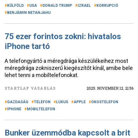
KÜLFÖLD
USA
DONALD TRUMP
IZRAEL
KORRUPCIÓ
BENJÁMIN NETANJAHU
75 ezer forintos zokni: hivatalos
iPhone tartó
A telefongyártó a méregdrága készülékeihez most
méregdrága zokniszerű kiegészítőt kínál, amibe bele
lehet tenni a mobiltelefonokat.
STARTLAP VÁSÁRLÁS
2025. NOVEMBER 12. 21:56
GAZDASÁG
TELEFON
LUXUS
APPLE
OKOSTELEFON
IPHONE
MOBILTELEFON
Bunker üzemmódba kapcsolt a brit