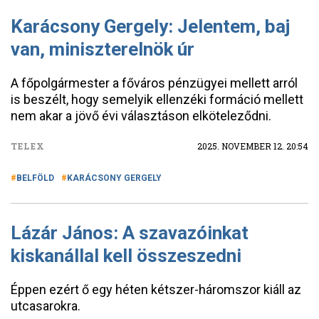
Karácsony Gergely: Jelentem, baj
van, miniszterelnök úr
A főpolgármester a főváros pénzügyei mellett arról
is beszélt, hogy semelyik ellenzéki formáció mellett
nem akar a jövő évi választáson elköteleződni.
TELEX
2025. NOVEMBER 12. 20:54
BELFÖLD
KARÁCSONY GERGELY
Lázár János: A szavazóinkat
kiskanállal kell összeszedni
Éppen ezért ő egy héten kétszer-háromszor kiáll az
utcasarokra.