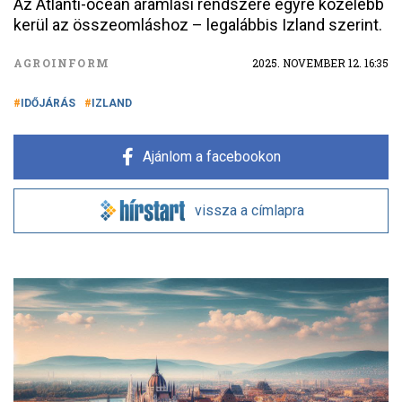
Az Atlanti-óceán áramlási rendszere egyre közelebb
kerül az összeomláshoz – legalábbis Izland szerint.
AGROINFORM
2025. NOVEMBER 12. 16:35
IDŐJÁRÁS
IZLAND
Ajánlom a facebookon
vissza a címlapra