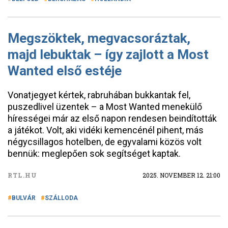
Megszöktek, megvacsoráztak,
majd lebuktak – így zajlott a Most
Wanted első estéje
Vonatjegyet kértek, rabruhában bukkantak fel,
puszedlivel üzentek – a Most Wanted menekülő
hírességei már az első napon rendesen beindították
a játékot. Volt, aki vidéki kemencénél pihent, más
négycsillagos hotelben, de egyvalami közös volt
bennük: meglepően sok segítséget kaptak.
RTL.HU
2025. NOVEMBER 12. 21:00
BULVÁR
SZÁLLODA