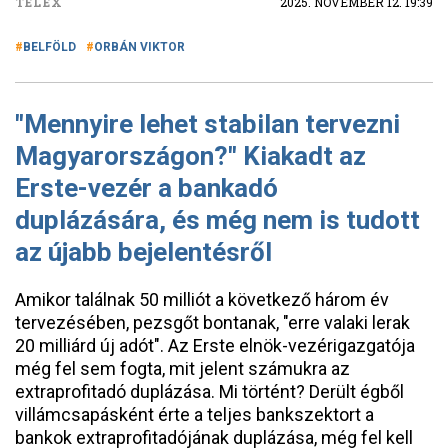
TELEX
2025. NOVEMBER 12. 19:39
BELFÖLD
ORBÁN VIKTOR
"Mennyire lehet stabilan tervezni
Magyarországon?" Kiakadt az
Erste-vezér a bankadó
duplázására, és még nem is tudott
az újabb bejelentésről
Amikor találnak 50 milliót a következő három év
tervezésében, pezsgőt bontanak, "erre valaki lerak
20 milliárd új adót". Az Erste elnök-vezérigazgatója
még fel sem fogta, mit jelent számukra az
extraprofitadó duplázása. Mi történt? Derült égből
villámcsapásként érte a teljes bankszektort a
bankok extraprofitadójának duplázása, még fel kell