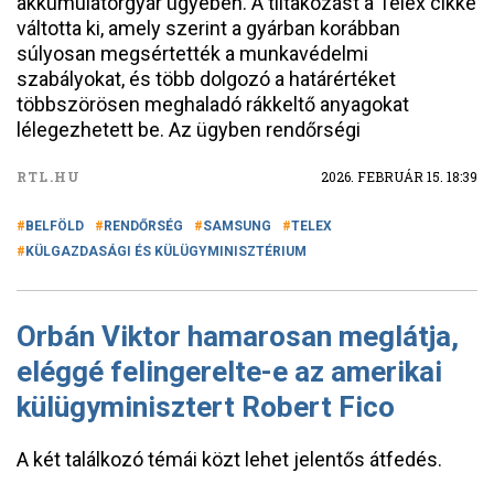
akkumulátorgyár ügyében. A tiltakozást a Telex cikke
váltotta ki, amely szerint a gyárban korábban
súlyosan megsértették a munkavédelmi
szabályokat, és több dolgozó a határértéket
többszörösen meghaladó rákkeltő anyagokat
lélegezhetett be. Az ügyben rendőrségi
RTL.HU
2026. FEBRUÁR 15. 18:39
BELFÖLD
RENDŐRSÉG
SAMSUNG
TELEX
KÜLGAZDASÁGI ÉS KÜLÜGYMINISZTÉRIUM
Orbán Viktor hamarosan meglátja,
eléggé felingerelte-e az amerikai
külügyminisztert Robert Fico
A két találkozó témái közt lehet jelentős átfedés.