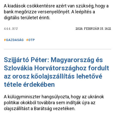
A kiadások csökkentésre azért van szükség, hogy a
bank megőrizze versenyelőnyét. A leépítés a
digitális területet érinti.
444.HU
2026. FEBRUÁR 15. 16:21
GAZDASÁG
OTP
Szijjártó Péter: Magyarország és
Szlovákia Horvátországhoz fordult
az orosz kőolajszállítás lehetővé
tétele érdekében
A külügyminiszter hangsúlyozta, hogy az ukránok
politikai okokból továbbra sem indítják újra az
olajszállítást a Barátság vezetéken.