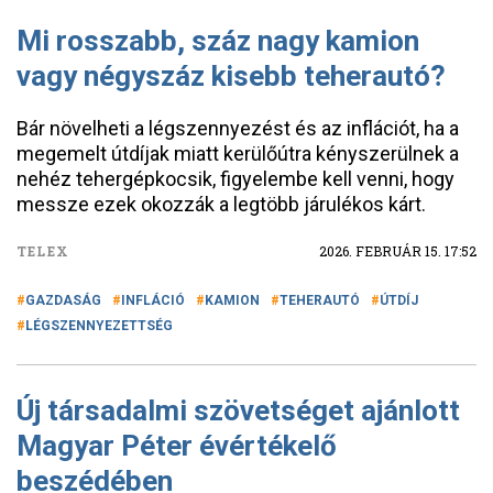
Mi rosszabb, száz nagy kamion
vagy négyszáz kisebb teherautó?
Bár növelheti a légszennyezést és az inflációt, ha a
megemelt útdíjak miatt kerülőútra kényszerülnek a
nehéz tehergépkocsik, figyelembe kell venni, hogy
messze ezek okozzák a legtöbb járulékos kárt.
TELEX
2026. FEBRUÁR 15. 17:52
GAZDASÁG
INFLÁCIÓ
KAMION
TEHERAUTÓ
ÚTDÍJ
LÉGSZENNYEZETTSÉG
Új társadalmi szövetséget ajánlott
Magyar Péter évértékelő
beszédében