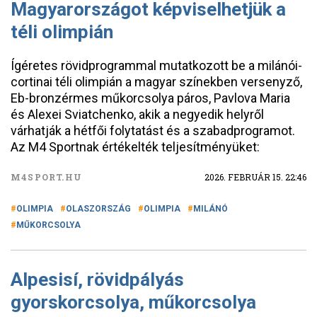
Magyarországot képviselhetjük a
téli olimpián
Ígéretes rövidprogrammal mutatkozott be a milánói-
cortinai téli olimpián a magyar színekben versenyző,
Eb-bronzérmes műkorcsolya páros, Pavlova Maria
és Alexei Sviatchenko, akik a negyedik helyről
várhatják a hétfői folytatást és a szabadprogramot.
Az M4 Sportnak értékelték teljesítményüket:
M4SPORT.HU
2026. FEBRUÁR 15. 22:46
OLIMPIA
OLASZORSZÁG
OLIMPIA
MILÁNÓ
MŰKORCSOLYA
Alpesisí, rövidpályás
gyorskorcsolya, műkorcsolya