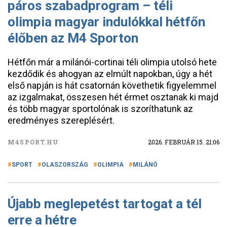
páros szabadprogram – téli
olimpia magyar indulókkal hétfőn
élőben az M4 Sporton
Hétfőn már a milánói-cortinai téli olimpia utolsó hete
kezdődik és ahogyan az elmúlt napokban, úgy a hét
első napján is hát csatornán követhetik figyelemmel
az izgalmakat, összesen hét érmet osztanak ki majd
és több magyar sportolónak is szoríthatunk az
eredményes szereplésért.
M4SPORT.HU
2026. FEBRUÁR 15. 21:06
SPORT
OLASZORSZÁG
OLIMPIA
MILÁNÓ
Újabb meglepetést tartogat a tél
erre a hétre