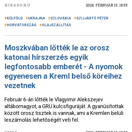
HIRADO.HU
2026. FEBRUÁR 15. 18:55
KÜLFÖLD
UKRAJNA
SZLOVÁKIA
SZIJJÁRTÓ PÉTER
HORVÁTORSZÁG
OLAJSZÁLLÍTÁS
Moszkvában lőtték le az orosz
katonai hírszerzés egyik
legfontosabb emberét - A nyomok
egyenesen a Kreml belső köreihez
vezetnek
Február 6-án lőtték le Vlagyimir Alekszejev
altábornagyot, a GRU kulcsfiguráját. A gyanúsítottak
között orosz tisztek is vannak, ami a Kremlen belüli
leszámolás lehetőségét veti fel.