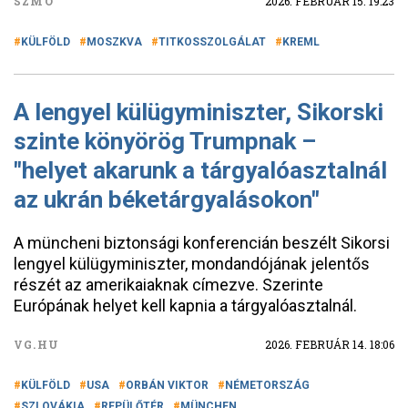
SZMO
2026. FEBRUÁR 15. 19:23
KÜLFÖLD
MOSZKVA
TITKOSSZOLGÁLAT
KREML
A lengyel külügyminiszter, Sikorski
szinte könyörög Trumpnak –
"helyet akarunk a tárgyalóasztalnál
az ukrán béketárgyalásokon"
A müncheni biztonsági konferencián beszélt Sikorsi
lengyel külügyminiszter, mondandójának jelentős
részét az amerikaiaknak címezve. Szerinte
Európának helyet kell kapnia a tárgyalóasztalnál.
VG.HU
2026. FEBRUÁR 14. 18:06
KÜLFÖLD
USA
ORBÁN VIKTOR
NÉMETORSZÁG
SZLOVÁKIA
REPÜLŐTÉR
MÜNCHEN