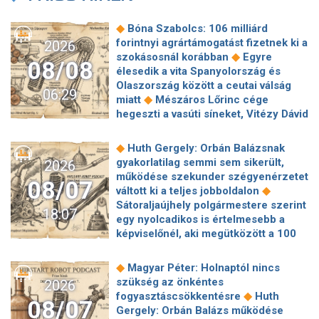
◆
Bóna Szabolcs: 106 milliárd
forintnyi agrártámogatást fizetnek ki a
2026
◆
szokásosnál korábban
Egyre
08/08
élesedik a vita Spanyolország és
Olaszország között a ceutai válság
06:29
◆
miatt
Mészáros Lőrinc cége
hegeszti a vasúti síneket, Vitézy Dávid
◆
elmagyarázta, miért
Jogi lépéseket
tesz a Bosnyák téri irodakomplexum
◆
Huth Gergely: Orbán Balázsnak
beruházója, ha az állam felmondja a
gyakorlatilag semmi sem sikerült,
2026
◆
szerződésüket
Megérkezett
működése szekunder szégyenérzetet
08/07
Magyar Péter bejelentése: így költik
◆
váltott ki a teljes jobboldalon
el a 6 ezer milliárd forintnyi uniós
Sátoraljaújhely polgármestere szerint
18:07
◆
pénzt
Megbénult az ivóvíztárolók
egy nyolcadikos is értelmesebb a
töltése Ózdon – de máshol is komoly
képviselőnél, aki megütközött a 100
◆
nehézségek adódtak
Sűrített
◆
milliós parkolón
Az amerikai
járatokkal készül a MÁV a Szigetre,
hírszerzés szerint Putyin pár éven
◆
Magyar Péter: Holnaptól nincs
◆
éjszaka is könnyebb lesz hazajutni
belül megtámadhat egy NATO-
szükség az önkéntes
2026
Megszólal Filep Dávid, Magyar Péter
◆
tagállamot
Vitézy Dávid
◆
fogyasztáscsökkentésre
Huth
feljelentője: "Ez valóban büntetőügy!"
08/07
elmagyarázta, miért Mészárosék
Gergely: Orbán Balázs működése
◆
Megszólalt a szomjazó gólyát itató