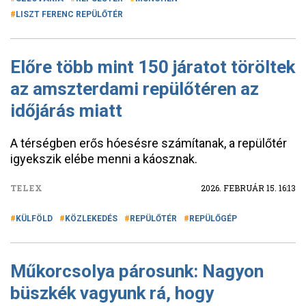
LISZT FERENC REPÜLŐTÉR
Előre több mint 150 járatot töröltek
az amszterdami repülőtéren az
időjárás miatt
A térségben erős hóesésre számítanak, a repülőtér
igyekszik elébe menni a káosznak.
TELEX
2026. FEBRUÁR 15. 16:13
KÜLFÖLD
KÖZLEKEDÉS
REPÜLŐTÉR
REPÜLŐGÉP
Műkorcsolya párosunk: Nagyon
büszkék vagyunk rá, hogy