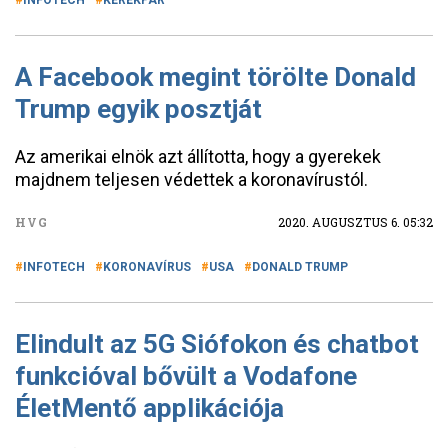
INFOTECH
KERÉKPÁR
A Facebook megint törölte Donald
Trump egyik posztját
Az amerikai elnök azt állította, hogy a gyerekek
majdnem teljesen védettek a koronavírustól.
HVG
2020. AUGUSZTUS 6. 05:32
INFOTECH
KORONAVÍRUS
USA
DONALD TRUMP
Elindult az 5G Siófokon és chatbot
funkcióval bővült a Vodafone
ÉletMentő applikációja