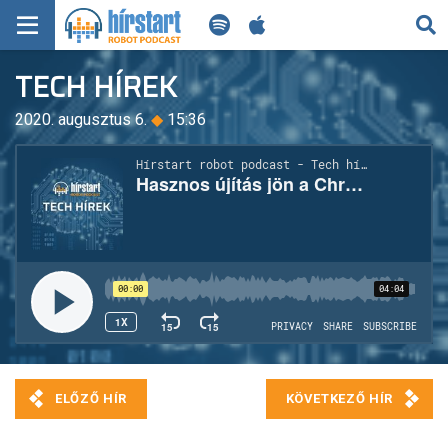
KERESÉS
TECH HÍREK
KEZDŐLAP
2020. augusztus 6.
◆
15:36
FRISS HÍREK
TECH HÍREK
FILM-ZENE-SZÓRAKOZÁS
PLAYLIST
MI AZ A ROBOT PODCAST?