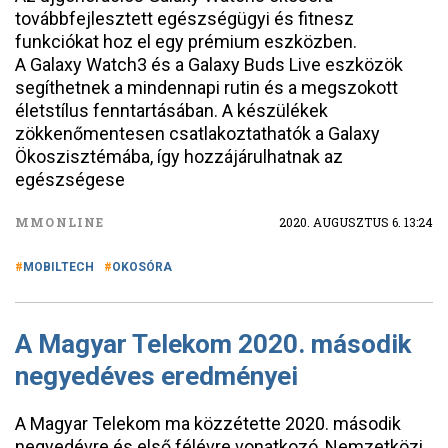
továbbfejlesztett egészségügyi és fitnesz
funkciókat hoz el egy prémium eszközben.
A Galaxy Watch3 és a Galaxy Buds Live eszközök
segíthetnek a mindennapi rutin és a megszokott
életstílus fenntartásában. A készülékek
zökkenőmentesen csatlakoztathatók a Galaxy
Ökoszisztémába, így hozzájárulhatnak az
egészségese
MMONLINE
2020. AUGUSZTUS 6. 13:24
MOBILTECH
OKOSÓRA
A Magyar Telekom 2020. második
negyedéves eredményei
A Magyar Telekom ma közzétette 2020. második
negyedévre és első félévre vonatkozó, Nemzetközi