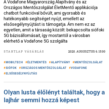
A Vodafone Magyarország Alapítvány és az
Országos Mentőszolgálat ÉletMentő applikációja
chatbot funkcióval bővült, ami gyorsabb és
hatékonyabb segítséget nyújt, emellett az
elsősegélynyújtást is támogatja. Ám nem ez az
egyetlen, amit a társaság közölt: bekapcsolta siófoki
5G bázisállomásait, így mostantól a városban
elérhető a Vodafone 5G szolgálta
STARTLAP VÁSÁRLÁS
2020. AUGUSZTUS 6. 15:00
MOBILTECH
ÉLETMENTÉS
ALAPÍTVÁNY
MENTŐSZOLGÁLAT
SIÓFOK
ORSZÁGOS MENTŐSZOLGÁLAT
VODAFONE
ELSŐSEGÉLYNYÚJTÁS
Olyan lusta élőlényt találtak, hogy a
lajhár semmi hozzá képest