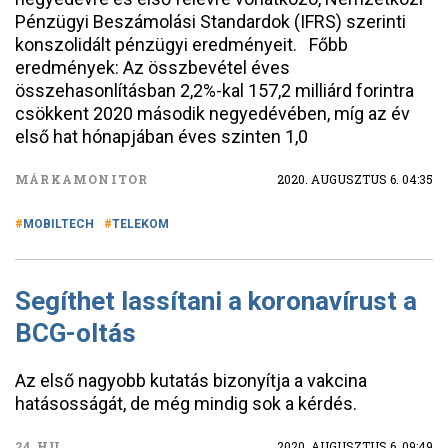
Pénzügyi Beszámolási Standardok (IFRS) szerinti
konszolidált pénzügyi eredményeit. Főbb
eredmények: Az összbevétel éves
összehasonlításban 2,2%-kal 157,2 milliárd forintra
csökkent 2020 második negyedévében, míg az év
első hat hónapjában éves szinten 1,0
MÁRKAMONITOR
2020. AUGUSZTUS 6. 04:35
MOBILTECH
TELEKOM
Segíthet lassítani a koronavírust a
BCG-oltás
Az első nagyobb kutatás bizonyítja a vakcina
hatásosságát, de még mindig sok a kérdés.
24.HU
2020. AUGUSZTUS 6. 09:49