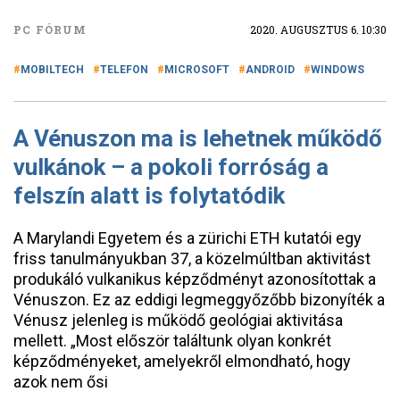
PC FÓRUM
2020. AUGUSZTUS 6. 10:30
MOBILTECH
TELEFON
MICROSOFT
ANDROID
WINDOWS
A Vénuszon ma is lehetnek működő
vulkánok – a pokoli forróság a
felszín alatt is folytatódik
A Marylandi Egyetem és a zürichi ETH kutatói egy
friss tanulmányukban 37, a közelmúltban aktivitást
produkáló vulkanikus képződményt azonosítottak a
Vénuszon. Ez az eddigi legmeggyőzőbb bizonyíték a
Vénusz jelenleg is működő geológiai aktivitása
mellett. „Most először találtunk olyan konkrét
képződményeket, amelyekről elmondható, hogy
azok nem ősi