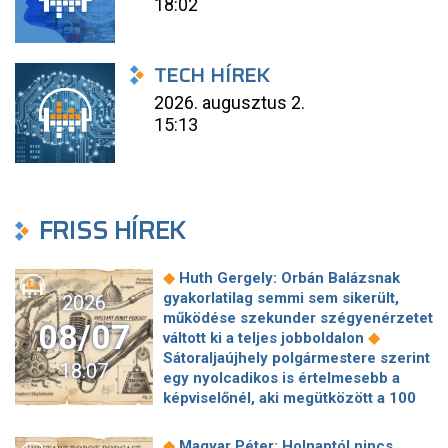
18:02
TECH HÍREK
2026. augusztus 2.
15:13
FRISS HÍREK
◆
Huth Gergely: Orbán Balázsnak
gyakorlatilag semmi sem sikerült,
2026
működése szekunder szégyenérzetet
08/07
◆
váltott ki a teljes jobboldalon
Sátoraljaújhely polgármestere szerint
18:07
egy nyolcadikos is értelmesebb a
képviselőnél, aki megütközött a 100
◆
milliós parkolón
Az amerikai
hírszerzés szerint Putyin pár éven
◆
Magyar Péter: Holnaptól nincs