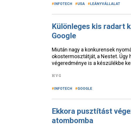
INFOTECH
USA
LEÁNYVÁLLALAT
Különleges kis radart 
Google
Miután nagy a konkurensek nyomás
okostermosztátját, a Nestet. Úgy h
végeredménye is a készülékbe ker
HVG
INFOTECH
GOOGLE
Ekkora pusztítást vég
atombomba