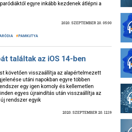
aródiáktól egyre inkább kezdenek átlépni a
2020. SZEPTEMBER 20. 05:00
ARÓDIA
PAMKUTYA
át találtak az iOS 14-ben
st követően visszaállítja az alapértelmezett
gjelenése utáni napokban egyre többen
endszer egy igen komoly és kellemetlen
nden egyes újraindítás után visszaállítja az
 új rendszer egyik
2020. SZEPTEMBER 20. 12:19