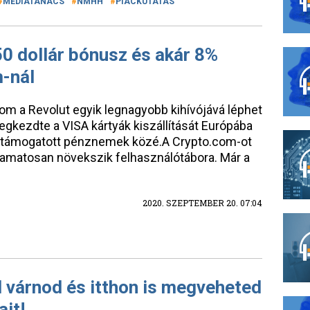
MÉDIATANÁCS
NMHH
PIACKUTATÁS
50 dollár bónusz és akár 8%
-nál
com a Revolut egyik legnagyobb kihívójává léphet
egkezdte a VISA kártyák kiszállítását Európába
k a támogatott pénznemek közé.A Crypto.com-ot
lyamatosan növekszik felhasználótábora. Már a
2020. SZEPTEMBER 20. 07:04
l várnod és itthon is megveheted
ait!