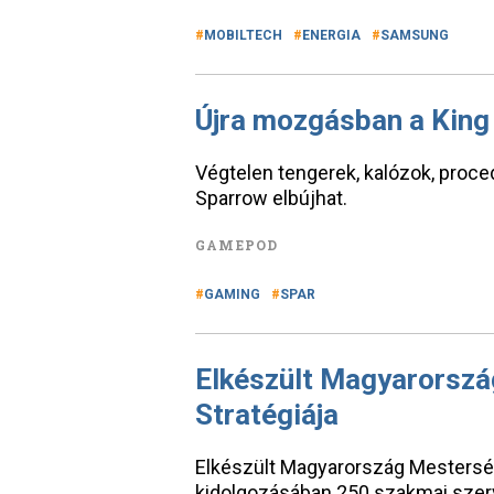
MOBILTECH
ENERGIA
SAMSUNG
Újra mozgásban a King
Végtelen tengerek, kalózok, proced
Sparrow elbújhat.
GAMEPOD
GAMING
SPAR
Elkészült Magyarorszá
Stratégiája
Elkészült Magyarország Mestersége
kidolgozásában 250 szakmai szerv