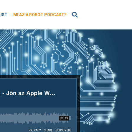
KERESÉS
LIST
MI AZ A ROBOT PODCAST?