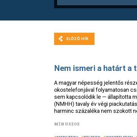
Nem ismeri a határt a 
A magyar népesség jelentős rész
okostelefonjával folyamatosan csa
sem kapcsolódik le — állapította 
(NMHH) tavaly év végi piackutatás
harminc százaléka nem szokott ne
MÍNUSZOS