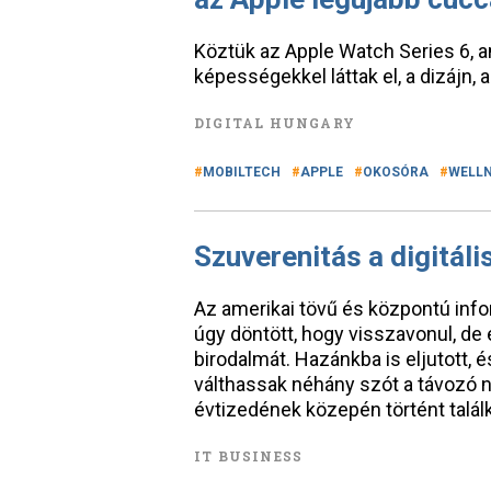
Köztük az Apple Watch Series 6, a
képességekkel láttak el, a dizájn, a
DIGITAL HUNGARY
MOBILTECH
APPLE
OKOSÓRA
WELL
Szuverenitás a digitáli
Az amerikai tövű és központú info
úgy döntött, hogy visszavonul, de 
birodalmát. Hazánkba is eljutott, és
válthassak néhány szót a távozó 
évtizedének közepén történt talál
IT BUSINESS