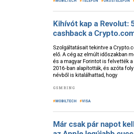
MOBILTECH
TELEFON
OKOSTELEFON
Kihívót kap a Revolut: 
cashback a Crypto.com
Szolgáltatásait tekintve a Crypto.
elő. A cég az elmúlt időszakban m
és a magyar Forintot is felvetté
2016-ban alapították, és azóta fo
névből is kitalálhattad, hogy
GSMRING
MOBILTECH
VISA
Már csak pár napot kel
az Apple legújabb cucc