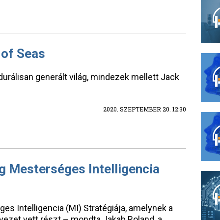
 of Seas
urálisan generált világ, mindezek mellett Jack
2020. SZEPTEMBER 20. 12:30
g Mesterséges Intelligencia
s Intelligencia (MI) Stratégiája, amelynek a
ezet vett részt – mondta Jakab Roland, a