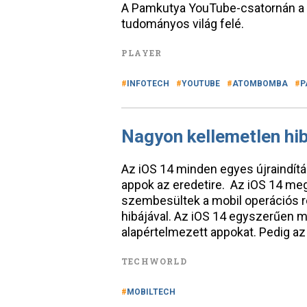
A Pamkutya YouTube-csatornán a p
tudományos világ felé.
PLAYER
INFOTECH
YOUTUBE
ATOMBOMBA
P
Nagyon kellemetlen hib
Az iOS 14 minden egyes újraindítá
appok az eredetire. Az iOS 14 me
szembesültek a mobil operációs r
hibájával. Az iOS 14 egyszerűen mi
alapértelmezett appokat. Pedig az
TECHWORLD
MOBILTECH