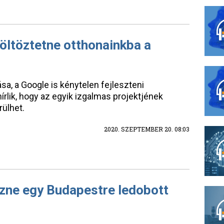
költöztetne otthonainkba a
a, a Google is kénytelen fejleszteni
írlik, hogy az egyik izgalmas projektjének
ülhet.
2020. SZEPTEMBER 20. 08:03
ezne egy Budapestre ledobott