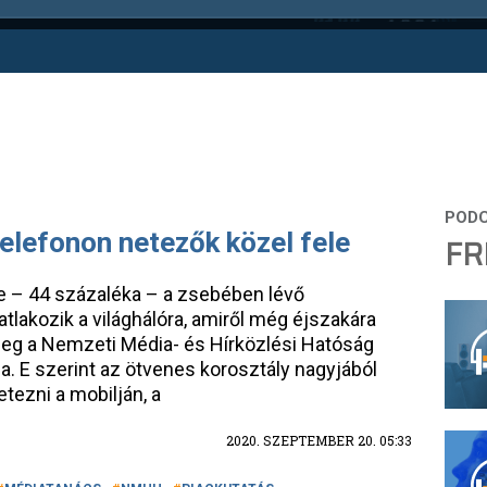
telefonon netezők közel fele
FR
e – 44 százaléka – a zsebében lévő
tlakozik a világhálóra, amiről még éjszakára
meg a Nemzeti Média- és Hírközlési Hatóság
a. E szerint az ötvenes korosztály nagyjából
tezni a mobilján, a
2020. SZEPTEMBER 20. 05:33