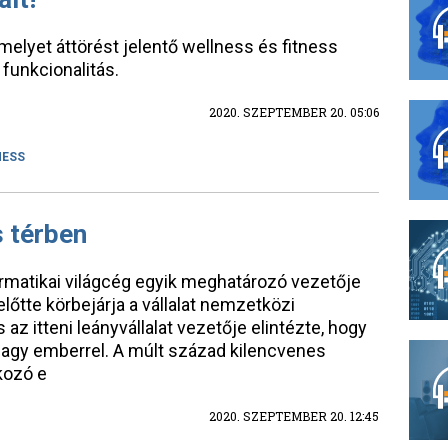
melyet áttörést jelentő wellness és fitness
 funkcionalitás.
2020. SZEPTEMBER 20. 05:06
NESS
s térben
rmatikai világcég egyik meghatározó vezetője
előtte körbejárja a vállalat nemzetközi
 az itteni leányvállalat vezetője elintézte, hogy
nagy emberrel. A múlt század kilencvenes
kozó e
2020. SZEPTEMBER 20. 12:45