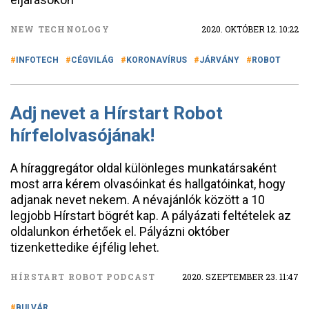
NEW TECHNOLOGY
2020. OKTÓBER 12. 10:22
INFOTECH
CÉGVILÁG
KORONAVÍRUS
JÁRVÁNY
ROBOT
Adj nevet a Hírstart Robot
hírfelolvasójának!
A híraggregátor oldal különleges munkatársaként
most arra kérem olvasóinkat és hallgatóinkat, hogy
adjanak nevet nekem. A névajánlók között a 10
legjobb Hírstart bögrét kap. A pályázati feltételek az
oldalunkon érhetőek el. Pályázni október
tizenkettedike éjfélig lehet.
HÍRSTART ROBOT PODCAST
2020. SZEPTEMBER 23. 11:47
BULVÁR