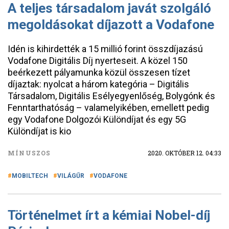
A teljes társadalom javát szolgáló
megoldásokat díjazott a Vodafone
Idén is kihirdették a 15 millió forint összdíjazású
Vodafone Digitális Díj nyerteseit. A közel 150
beérkezett pályamunka közül összesen tízet
díjaztak: nyolcat a három kategória – Digitális
Társadalom, Digitális Esélyegyenlőség, Bolygónk és
Fenntarthatóság – valamelyikében, emellett pedig
egy Vodafone Dolgozói Különdíjat és egy 5G
Különdíjat is kio
MÍNUSZOS
2020. OKTÓBER 12. 04:33
MOBILTECH
VILÁGŰR
VODAFONE
Történelmet írt a kémiai Nobel-díj