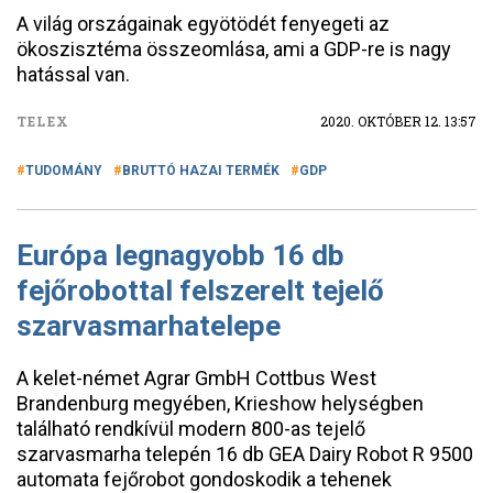
A világ országainak egyötödét fenyegeti az
ökoszisztéma összeomlása, ami a GDP-re is nagy
hatással van.
TELEX
2020. OKTÓBER 12. 13:57
TUDOMÁNY
BRUTTÓ HAZAI TERMÉK
GDP
Európa legnagyobb 16 db
fejőrobottal felszerelt tejelő
szarvasmarhatelepe
A kelet-német Agrar GmbH Cottbus West
Brandenburg megyében, Krieshow helységben
található rendkívül modern 800-as tejelő
szarvasmarha telepén 16 db GEA Dairy Robot R 9500
automata fejőrobot gondoskodik a tehenek