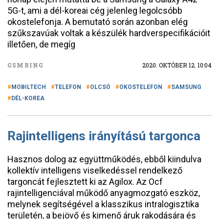
5G-t, ami a dél-koreai cég jelenleg legolcsóbb
okostelefonja. A bemutató során azonban elég
szűkszavúak voltak a készülék hardverspecifikációit
illetően, de megíg
GSMRING
2020. OKTÓBER 12. 10:04
MOBILTECH
TELEFON
OLCSÓ
OKOSTELEFON
SAMSUNG
DÉL-KOREA
Rajintelligens irányítású targonca
Hasznos dolog az együttműködés, ebből kiindulva
kollektív intelligens viselkedéssel rendelkező
targoncát fejlesztett ki az Agilox. Az Ocf
rajintelligenciával működő anyagmozgató eszköz,
melynek segítségével a klasszikus intralogisztika
területén, a bejövő és kimenő áruk rakodására és