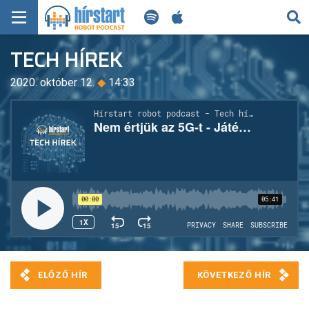
KERESÉS
TECH HÍREK
KEZDŐLAP
2020. október 12.
◆
14:33
FRISS HÍREK
TECH HÍREK
FILM-ZENE-SZÓRAKOZÁS
PLAYLIST
MI AZ A ROBOT PODCAST?