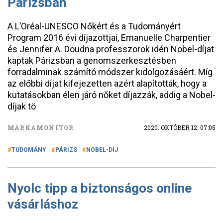
Párizsban
A L’Oréal-UNESCO Nőkért és a Tudományért
Program 2016 évi díjazottjai, Emanuelle Charpentier
és Jennifer A. Doudna professzorok idén Nobel-díjat
kaptak Párizsban a genomszerkesztésben
forradalminak számító módszer kidolgozásáért. Míg
az előbbi díjat kifejezetten azért alapították, hogy a
kutatásokban élen járó nőket díjazzák, addig a Nobel-
díjak tö
MÁRKAMONITOR
2020. OKTÓBER 12. 07:05
TUDOMÁNY
PÁRIZS
NOBEL-DÍJ
Nyolc tipp a biztonságos online
vásárláshoz