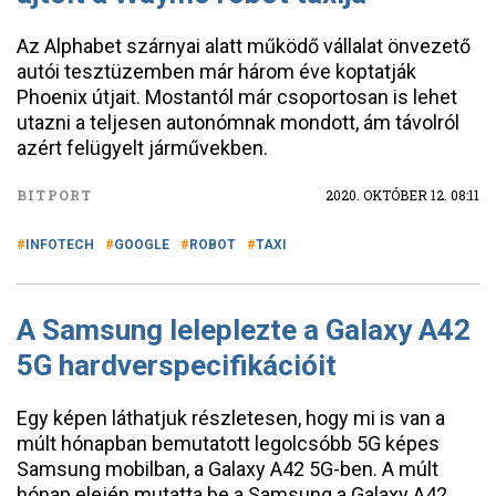
Az Alphabet szárnyai alatt működő vállalat önvezető
autói tesztüzemben már három éve koptatják
Phoenix útjait. Mostantól már csoportosan is lehet
utazni a teljesen autonómnak mondott, ám távolról
azért felügyelt járművekben.
BITPORT
2020. OKTÓBER 12. 08:11
INFOTECH
GOOGLE
ROBOT
TAXI
A Samsung leleplezte a Galaxy A42
5G hardverspecifikációit
Egy képen láthatjuk részletesen, hogy mi is van a
múlt hónapban bemutatott legolcsóbb 5G képes
Samsung mobilban, a Galaxy A42 5G-ben. A múlt
hónap elején mutatta be a Samsung a Galaxy A42