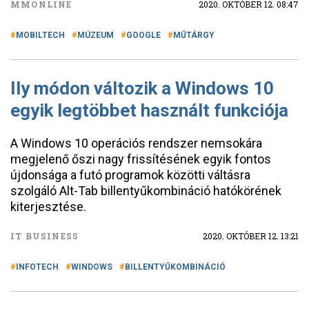
MMONLINE
2020. OKTÓBER 12. 08:47
MOBILTECH
MÚZEUM
GOOGLE
MŰTÁRGY
Ily módon változik a Windows 10
egyik legtöbbet használt funkciója
A Windows 10 operációs rendszer nemsokára
megjelenő őszi nagy frissítésének egyik fontos
újdonsága a futó programok közötti váltásra
szolgáló Alt-Tab billentyűkombináció hatókörének
kiterjesztése.
IT BUSINESS
2020. OKTÓBER 12. 13:21
INFOTECH
WINDOWS
BILLENTYŰKOMBINÁCIÓ