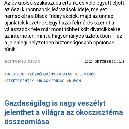
Az év utolsó szakaszába értünk, és vele együtt eljött
az őszi kuponnapok, leárazások ideje, melyet
nemsokára a Black Friday akciók, majd az ünnepi
ajánlatok követnek. Egy hazai felmérés szerint a
válaszadók fele már most többet költ divatcikkekre
az interneten, mint a hagyományos üzletekben – ez
a jelenlegi helyzetben biztonságosabb opciónak
tűnik,
BIZTONSÁGPIAC
2020. OKTÓBER 12. 12:18
INFOTECH
KÖZVÉLEMÉNY-KUTATÁS
FELMÉRÉS
FEKETE PÉNTEK
BLACK FRIDAY
KUPON
Gazdaságilag is nagy veszélyt
jelenthet a világra az ökoszisztéma
összeomlása