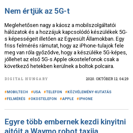
Nem értjük az 5G-t
Meglehetősen nagy a káosz a mobilszolgáltatói
hálózatok és a hozzájuk kapcsolódó készülékek 5G-
s képességeit illetően az Egyesült Államokban. Egy
friss felmérés rámutat, hogy az iPhone-tulajok fele
meg van róla győződve, hogy a készüléke 5G-képes,
jóllehet az első 5G-s Apple okostelefonok csak a
következő hetekben kerülnek a boltok polcaira.
DIGITAL HUNGARY
2020. OKTÓBER 12. 04:29
MOBILTECH
USA
TELEFON
KÖZVÉLEMÉNY-KUTATÁS
FELMÉRÉS
OKOSTELEFON
APPLE
IPHONE
Egyre több embernek kezdi kinyitni
ajtóit a Waymo robot taxija