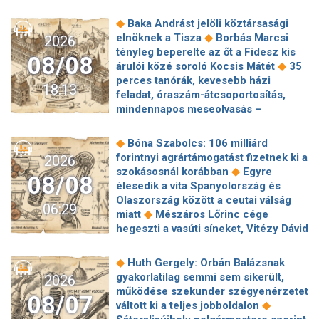
◆
Baka Andrást jelöli köztársasági
◆
elnöknek a Tisza
Borbás Marcsi
2026
tényleg beperelte az őt a Fidesz kis
08/08
◆
árulói közé soroló Kocsis Mátét
35
perces tanórák, kevesebb házi
18:13
feladat, óraszám-átcsoportosítás,
mindennapos meseolvasás –
elkészült a minisztérium alsó
◆
tagozatos javaslatcsomagja
◆
Bóna Szabolcs: 106 milliárd
Lemond és az egyetemről is távozik
forintnyi agrártámogatást fizetnek ki a
2026
az Ádám Zoltánt kirúgó corvinusos
◆
szokásosnál korábban
Egyre
08/08
◆
rektorhelyettes
élesedik a vita Spanyolország és
Katasztrófavédelem: Ez már nekünk is
Olaszország között a ceutai válság
06:29
◆
sok! És sajnos nem látjuk a végét
◆
miatt
Mészáros Lőrinc cége
Nem fizeti vissza a vételárat a zuglói
hegeszti a vasúti síneket, Vitézy Dávid
kormányzati negyed
◆
elmagyarázta, miért
Jogi lépéseket
◆
ingatlanfejlesztője
Beért Trump
tesz a Bosnyák téri irodakomplexum
◆
Huth Gergely: Orbán Balázsnak
szélerőmű-gyűlölete: egymilliárd
beruházója, ha az állam felmondja a
gyakorlatilag semmi sem sikerült,
2026
dollárt fizetnek egy német cégnek,
◆
szerződésüket
Megérkezett
működése szekunder szégyenérzetet
◆
hogy leállítsa az amerikai projektjeit
08/07
Magyar Péter bejelentése: így költik
◆
váltott ki a teljes jobboldalon
Dinnyedráma: hiába finom csemege,
el a 6 ezer milliárd forintnyi uniós