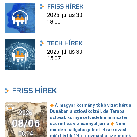
FRISS HÍREK
2026. július 30.
18:00
TECH HÍREK
2026. július 30.
15:07
FRISS HÍREK
◆
A magyar kormány több vizet kért a
Dunában a szlovákoktól, de Taraba
2026
szlovák környezetvédelmi miniszter
08/06
◆
szerint ez vízhiánnyal járna
Nem
minden hallgatás jelent elzárkózást:
06:14
miért értik félre egymást a szegediek