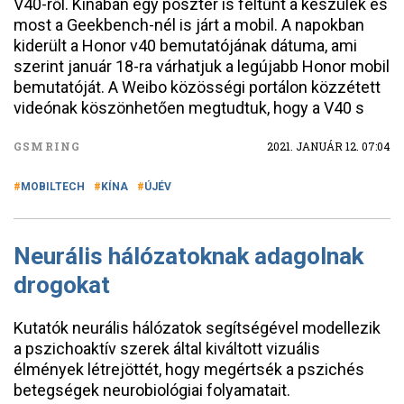
V40-ről. Kínában egy poszter is feltűnt a készülék és
most a Geekbench-nél is járt a mobil. A napokban
kiderült a Honor v40 bemutatójának dátuma, ami
szerint január 18-ra várhatjuk a legújabb Honor mobil
bemutatóját. A Weibo közösségi portálon közzétett
videónak köszönhetően megtudtuk, hogy a V40 s
GSMRING
2021. JANUÁR 12. 07:04
MOBILTECH
KÍNA
ÚJÉV
Neurális hálózatoknak adagolnak
drogokat
Kutatók neurális hálózatok segítségével modellezik
a pszichoaktív szerek által kiváltott vizuális
élmények létrejöttét, hogy megértsék a pszichés
betegségek neurobiológiai folyamatait.