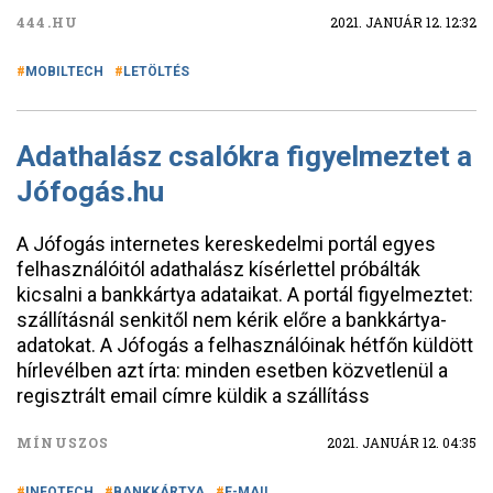
444.HU
2021. JANUÁR 12. 12:32
MOBILTECH
LETÖLTÉS
Adathalász csalókra figyelmeztet a
Jófogás.hu
A Jófogás internetes kereskedelmi portál egyes
felhasználóitól adathalász kísérlettel próbálták
kicsalni a bankkártya adataikat. A portál figyelmeztet:
szállításnál senkitől nem kérik előre a bankkártya-
adatokat. A Jófogás a felhasználóinak hétfőn küldött
hírlevélben azt írta: minden esetben közvetlenül a
regisztrált email címre küldik a szállításs
MÍNUSZOS
2021. JANUÁR 12. 04:35
INFOTECH
BANKKÁRTYA
E-MAIL