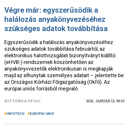
Végre már: egyszerűsödik a
halálozás anyakönyvezéséhez
szükséges adatok továbbítása
Egyszerűsödik a halálozás anyakönyvezéséhez
szükséges adatok továbbítása februártól, az
elektronikus halottvizsgálati bizonyítványt kiállító
(eHVB-) rendszernek köszönhetően az
anyakönyvvezetők elektronikusan is megkapják
majd az elhunytak személyes adatait – jelentette be
az Országos Kórházi Főigazgatóság (Okfő). Az
európai uniós forrásból megvaló
BIZTONSÁGPIAC
2021. JANUÁR 12. 06:33
INFOTECH
EURÓPAI UNIÓ