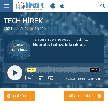
KERESÉS
TECH HÍREK
KEZDŐLAP
2021. január 12.
◆
15:21
FRISS HÍREK
TECH HÍREK
FILM-ZENE-SZÓRAKOZÁS
PLAYLIST
MI AZ A ROBOT PODCAST?