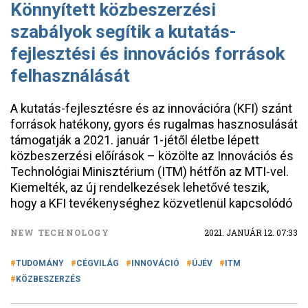
Könnyített közbeszerzési
szabályok segítik a kutatás-
fejlesztési és innovációs források
felhasználását
A kutatás-fejlesztésre és az innovációra (KFI) szánt
források hatékony, gyors és rugalmas hasznosulását
támogatják a 2021. január 1-jétől életbe lépett
közbeszerzési előírások – közölte az Innovációs és
Technológiai Minisztérium (ITM) hétfőn az MTI-vel.
Kiemelték, az új rendelkezések lehetővé teszik,
hogy a KFI tevékenységhez közvetlenül kapcsolódó
NEW TECHNOLOGY
2021. JANUÁR 12. 07:33
TUDOMÁNY
CÉGVILÁG
INNOVÁCIÓ
ÚJÉV
ITM
KÖZBESZERZÉS