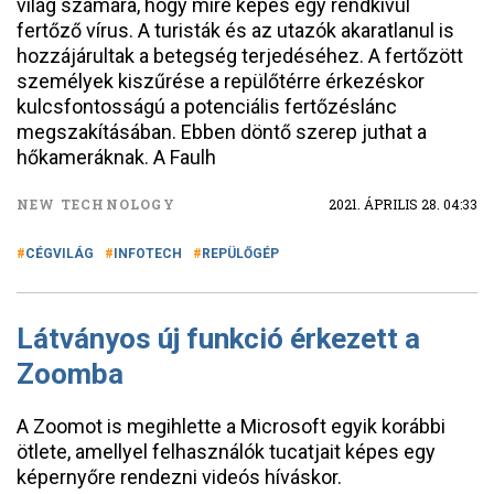
világ számára, hogy mire képes egy rendkívül
fertőző vírus. A turisták és az utazók akaratlanul is
hozzájárultak a betegség terjedéséhez. A fertőzött
személyek kiszűrése a repülőtérre érkezéskor
kulcsfontosságú a potenciális fertőzéslánc
megszakításában. Ebben döntő szerep juthat a
hőkameráknak. A Faulh
NEW TECHNOLOGY
2021. ÁPRILIS 28. 04:33
CÉGVILÁG
INFOTECH
REPÜLŐGÉP
Látványos új funkció érkezett a
Zoomba
A Zoomot is megihlette a Microsoft egyik korábbi
ötlete, amellyel felhasználók tucatjait képes egy
képernyőre rendezni videós híváskor.