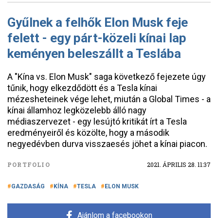
Gyűlnek a felhők Elon Musk feje
felett - egy párt-közeli kínai lap
keményen beleszállt a Teslába
A "Kína vs. Elon Musk" saga következő fejezete úgy
tűnik, hogy elkezdődött és a Tesla kínai
mézesheteinek vége lehet, miután a Global Times - a
kínai államhoz legközelebb álló nagy
médiaszervezet - egy lesújtó kritikát írt a Tesla
eredményeiről és közölte, hogy a második
negyedévben durva visszaesés jöhet a kínai piacon.
PORTFOLIO
2021. ÁPRILIS 28. 11:37
GAZDASÁG
KÍNA
TESLA
ELON MUSK
Ajánlom a facebookon