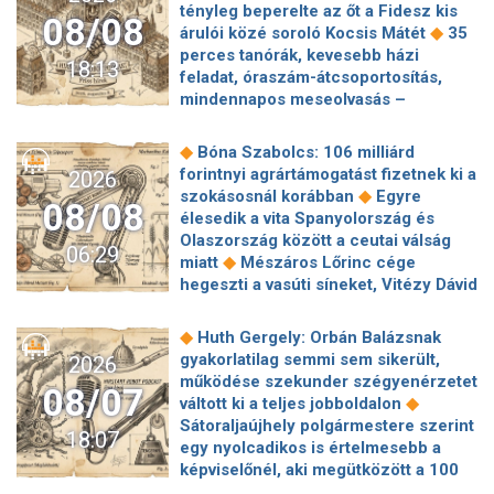
tényleg beperelte az őt a Fidesz kis
08/08
◆
árulói közé soroló Kocsis Mátét
35
perces tanórák, kevesebb házi
18:13
feladat, óraszám-átcsoportosítás,
mindennapos meseolvasás –
elkészült a minisztérium alsó
◆
tagozatos javaslatcsomagja
◆
Bóna Szabolcs: 106 milliárd
Lemond és az egyetemről is távozik
forintnyi agrártámogatást fizetnek ki a
2026
az Ádám Zoltánt kirúgó corvinusos
◆
szokásosnál korábban
Egyre
08/08
◆
rektorhelyettes
élesedik a vita Spanyolország és
Katasztrófavédelem: Ez már nekünk is
Olaszország között a ceutai válság
06:29
◆
sok! És sajnos nem látjuk a végét
◆
miatt
Mészáros Lőrinc cége
Nem fizeti vissza a vételárat a zuglói
hegeszti a vasúti síneket, Vitézy Dávid
kormányzati negyed
◆
elmagyarázta, miért
Jogi lépéseket
◆
ingatlanfejlesztője
Beért Trump
tesz a Bosnyák téri irodakomplexum
◆
Huth Gergely: Orbán Balázsnak
szélerőmű-gyűlölete: egymilliárd
beruházója, ha az állam felmondja a
gyakorlatilag semmi sem sikerült,
2026
dollárt fizetnek egy német cégnek,
◆
szerződésüket
Megérkezett
működése szekunder szégyenérzetet
◆
hogy leállítsa az amerikai projektjeit
08/07
Magyar Péter bejelentése: így költik
◆
váltott ki a teljes jobboldalon
Dinnyedráma: hiába finom csemege,
el a 6 ezer milliárd forintnyi uniós
Sátoraljaújhely polgármestere szerint
◆
bedőlt a piac
Hogy is volt, amikor
18:07
◆
pénzt
Megbénult az ivóvíztárolók
egy nyolcadikos is értelmesebb a
Baka Andrást jogellenesen mozdította
töltése Ózdon – de máshol is komoly
képviselőnél, aki megütközött a 100
◆
el a Fidesz?
Új remény a
◆
nehézségek adódtak
Sűrített
◆
milliós parkolón
Az amerikai