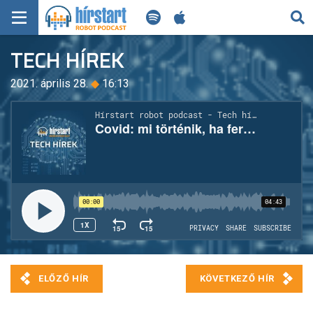
KERESÉS
TECH HÍREK
KEZDŐLAP
2021. április 28.
◆
16:13
FRISS HÍREK
TECH HÍREK
FILM-ZENE-SZÓRAKOZÁS
PLAYLIST
MI AZ A ROBOT PODCAST?