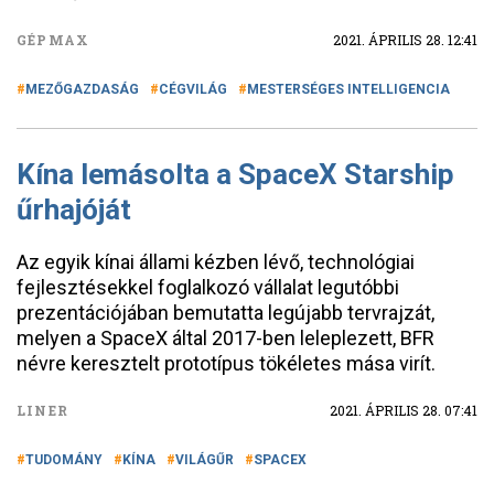
GÉPMAX
2021. ÁPRILIS 28. 12:41
MEZŐGAZDASÁG
CÉGVILÁG
MESTERSÉGES INTELLIGENCIA
Kína lemásolta a SpaceX Starship
űrhajóját
Az egyik kínai állami kézben lévő, technológiai
fejlesztésekkel foglalkozó vállalat legutóbbi
prezentációjában bemutatta legújabb tervrajzát,
melyen a SpaceX által 2017-ben leleplezett, BFR
névre keresztelt prototípus tökéletes mása virít.
LINER
2021. ÁPRILIS 28. 07:41
TUDOMÁNY
KÍNA
VILÁGŰR
SPACEX