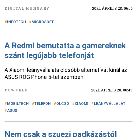
DIGITAL HUNGARY
2021. ÁPRILIS 28. 06:06
INFOTECH
MICROSOFT
A Redmi bemutatta a gamereknek
szánt legújabb telefonját
A Xiaomi leányvállalata olcsóbb alternatívát kínál az
ASUS ROG Phone 5-tel szemben.
PCWORLD
2021. ÁPRILIS 28. 08:45
MOBILTECH
TELEFON
OLCSÓ
XIAOMI
LEÁNYVÁLLALAT
ASUS
Nem csak a szuezi padkázástól