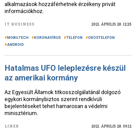
alkalmazások hozzáférhetnek érzékeny privát
információkhoz.
IT BUSINESS
2021. ÁPRILIS 28. 12:25
MOBILTECH
KORONAVÍRUS
TELEFON
OKOSTELEFON
ANDROID
Hatalmas UFO leleplezésre készül
az amerikai kormány
Az Egyesült Államok titkosszolgálatánál dolgozó
egykori kormánybiztos szerint rendkívüli
bejelentéseket tehet hamarosan a védelmi
minisztérium.
LINER
2021. ÁPRILIS 28. 09:12