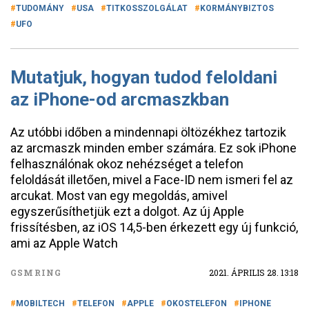
TUDOMÁNY
USA
TITKOSSZOLGÁLAT
KORMÁNYBIZTOS
UFO
Mutatjuk, hogyan tudod feloldani
az iPhone-od arcmaszkban
Az utóbbi időben a mindennapi öltözékhez tartozik
az arcmaszk minden ember számára. Ez sok iPhone
felhasználónak okoz nehézséget a telefon
feloldását illetően, mivel a Face-ID nem ismeri fel az
arcukat. Most van egy megoldás, amivel
egyszerűsíthetjük ezt a dolgot. Az új Apple
frissítésben, az iOS 14,5-ben érkezett egy új funkció,
ami az Apple Watch
GSMRING
2021. ÁPRILIS 28. 13:18
MOBILTECH
TELEFON
APPLE
OKOSTELEFON
IPHONE