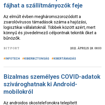
fájhat a szállítmányozók feje
Az elmúlt évben megháromszorozódott a
zsarolóvírusos támadások száma a hajózási,
logisztikai vállalatoknál. Többek között azért, mert
könnyű és jövedelmező célpontnak tekintik őket a
bűnözők.
BITPORT
2021. ÁPRILIS 28. 08:03
INFOTECH
KIBERBIZTONSÁG
KIBERTÁMADÁS
Bizalmas személyes COVID-adatok
szivároghatnak ki Android-
mobilokról
Az androidos okostelefonokra telepített