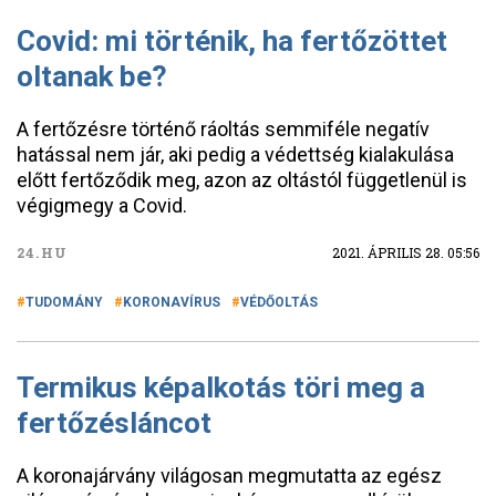
Covid: mi történik, ha fertőzöttet
oltanak be?
A fertőzésre történő ráoltás semmiféle negatív
hatással nem jár, aki pedig a védettség kialakulása
előtt fertőződik meg, azon az oltástól függetlenül is
végigmegy a Covid.
24.HU
2021. ÁPRILIS 28. 05:56
TUDOMÁNY
KORONAVÍRUS
VÉDŐOLTÁS
Termikus képalkotás töri meg a
fertőzésláncot
A koronajárvány világosan megmutatta az egész