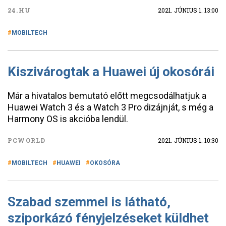
24.HU
2021. JÚNIUS 1. 13:00
MOBILTECH
Kiszivárogtak a Huawei új okosórái
Már a hivatalos bemutató előtt megcsodálhatjuk a
Huawei Watch 3 és a Watch 3 Pro dizájnját, s még a
Harmony OS is akcióba lendül.
PCWORLD
2021. JÚNIUS 1. 10:30
MOBILTECH
HUAWEI
OKOSÓRA
Szabad szemmel is látható,
sziporkázó fényjelzéseket küldhet