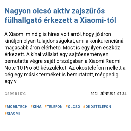
Nagyon olcsó aktív zajszűrős
fülhallgató érkezett a Xiaomi-tól
A Xiaomi mindig is híres volt arról, hogy jó áron
kínáljon olyan tulajdonságokat, ami a konkurenciánál
magasabb áron elérhető. Most is egy ilyen eszköz
érkezett. A kínai vállalat egy sajtóeseményen
bemutatta végre saját országában a Xiaomi Redmi
Note 10 Pro 5G készüléket. Az okostelefon mellett a
cég egy másik terméket is bemutatott, mégpedig
egy v
GSMRING
2021. JÚNIUS 1. 07:34
MOBILTECH
KÍNA
TELEFON
OLCSÓ
OKOSTELEFON
XIAOMI