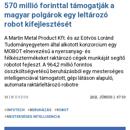
570 millió forinttal támogatják a
magyar polgárok egy leltározó
robot kifejlesztését
A Martin Metal Product Kft. és az Eötvös Loránd
Tudományegyetem által alkotott konzorcium egy
MOBOT elnevezésű a nyersanyag- és
félkésztermékeket raktározó cégek munkáját segítő
robotot fejleszt. A 964,2 millió forintos
összköltségvetésű beruházásból egy mesterséges
intelligenciával támogatott, gépi látáson alapuló,
automata raktárleltározó robotre
MÍNUSZOS
2021. JÚNIUS 1. 07:33
INFOTECH
BERUHÁZÁS
ROBOT
MESTERSÉGES INTELLIGENCIA