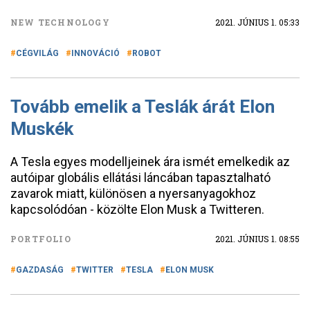
NEW TECHNOLOGY
2021. JÚNIUS 1. 05:33
CÉGVILÁG
INNOVÁCIÓ
ROBOT
Tovább emelik a Teslák árát Elon
Muskék
A Tesla egyes modelljeinek ára ismét emelkedik az
autóipar globális ellátási láncában tapasztalható
zavarok miatt, különösen a nyersanyagokhoz
kapcsolódóan - közölte Elon Musk a Twitteren.
PORTFOLIO
2021. JÚNIUS 1. 08:55
GAZDASÁG
TWITTER
TESLA
ELON MUSK