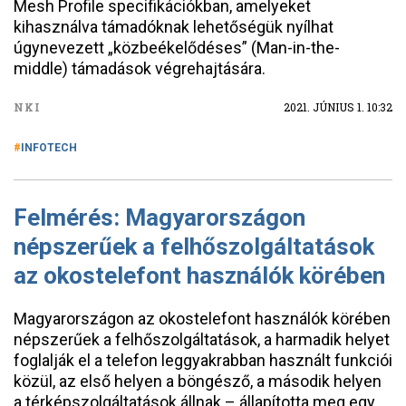
Mesh Profile specifikációkban, amelyeket
kihasználva támadóknak lehetőségük nyílhat
úgynevezett „közbeékelődéses” (Man-in-the-
middle) támadások végrehajtására.
NKI
2021. JÚNIUS 1. 10:32
INFOTECH
Felmérés: Magyarországon
népszerűek a felhőszolgáltatások
az okostelefont használók körében
Magyarországon az okostelefont használók körében
népszerűek a felhőszolgáltatások, a harmadik helyet
foglalják el a telefon leggyakrabban használt funkciói
közül, az első helyen a böngésző, a második helyen
a térképszolgáltatások állnak – állapította meg egy