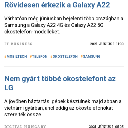
Rövidesen érkezik a Galaxy A22
Várhatóan még júniusban bejelenti több országban a
Samsung a Galaxy A22 4G és Galaxy A22 5G
okostelefon-modelleket.
IT BUSINESS
2021. JÚNIUS 1. 11:00
MOBILTECH
TELEFON
OKOSTELEFON
SAMSUNG
Nem gyárt többé okostelefont az
LG
A jövőben háztartási gépek készülnek majd abban a
vietnámi gyárban, ahol eddig az okostelefonokat
szerelték össze.
DIGITAL HUNGARY
2021. JÚNIUS 1. 05:05