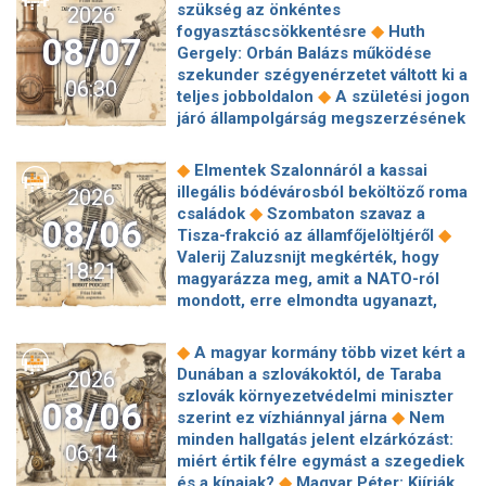
szükség az önkéntes
2026
◆
fogyasztáscsökkentésre
Huth
08/07
Gergely: Orbán Balázs működése
szekunder szégyenérzetet váltott ki a
06:30
◆
teljes jobboldalon
A születési jogon
járó állampolgárság megszerzésének
korlátozásáról írt alá rendeletet
◆
Donald Trump
„Kevésen múlt a
◆
Elmentek Szalonnáról a kassai
katasztrófa” – szintet léphetett az
illegális bódévárosból beköltöző roma
2026
◆
orosz hibrid hadviselés
Bod Péter
◆
családok
Szombaton szavaz a
08/06
Ákos: Vagyonkezelés közérdekből: mi
◆
Tisza-frakció az államfőjelöltjéről
◆
jön a kekvák után?
Térképen, ahogy
Valerij Zaluzsnijt megkérték, hogy
18:21
hajnalban elérte Magyarország
magyarázza meg, amit a NATO-ról
◆
határát a hidegfront
A forintot is
mondott, erre elmondta ugyanazt,
◆
megütheti az aszály
Szombaton
◆
csak még erősebben
800 millióért
szavaz a Tisza-frakció az
kötött szerződéseket a HM cége a
◆
A magyar kormány több vizet kért a
◆
államfőjelöltjéről
Egyre inkább az
Lounge Eventtel, a miniszter
Dunában a szlovákoktól, de Taraba
2026
agglomerációt választják a főváros
◆
feljelentést tett
Orbán Anita
szlovák környezetvédelmi miniszter
helyett, akik százmilliónál többért
08/06
megkérte a szlovák kormányt, hogy
◆
szerint ez vízhiánnyal járna
Nem
◆
vennének lakást
Robbanószereket
◆
segítse a magyar vízellátást
Forró
minden hallgatás jelent elzárkózást:
találtak Budapesten, péntek hajnalban
06:14
augusztus: gátja lehet az uniós
miért értik félre egymást a szegediek
◆
több helyszínt is lezárnak
Calcio:
források hazahozatalának az
◆
és a kínaiak?
Magyar Péter: Kiírják