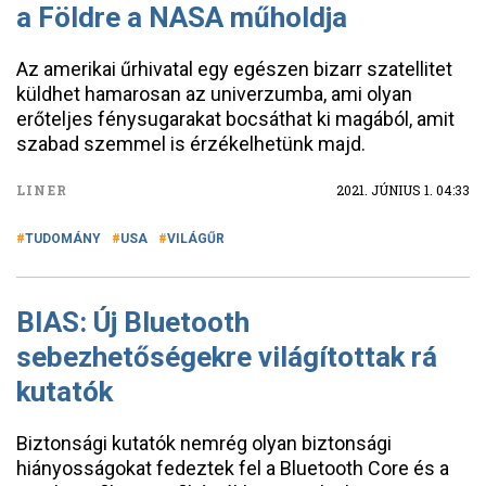
a Földre a NASA műholdja
Az amerikai űrhivatal egy egészen bizarr szatellitet
küldhet hamarosan az univerzumba, ami olyan
erőteljes fénysugarakat bocsáthat ki magából, amit
szabad szemmel is érzékelhetünk majd.
LINER
2021. JÚNIUS 1. 04:33
TUDOMÁNY
USA
VILÁGŰR
BIAS: Új Bluetooth
sebezhetőségekre világítottak rá
kutatók
Biztonsági kutatók nemrég olyan biztonsági
hiányosságokat fedeztek fel a Bluetooth Core és a