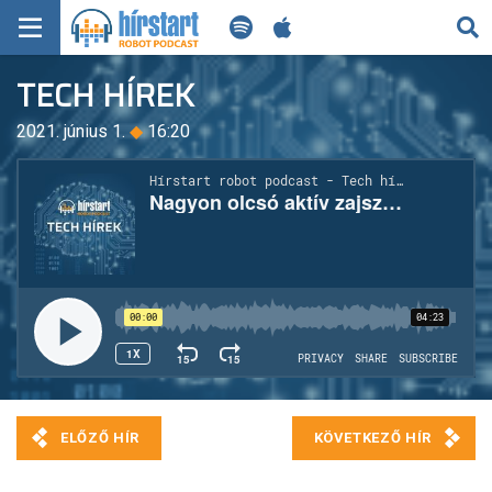
KERESÉS
TECH HÍREK
KEZDŐLAP
2021. június 1.
◆
16:20
FRISS HÍREK
TECH HÍREK
FILM-ZENE-SZÓRAKOZÁS
PLAYLIST
MI AZ A ROBOT PODCAST?