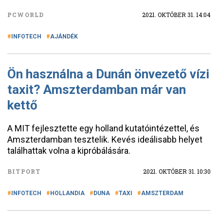
PCWORLD
2021. OKTÓBER 31. 14:04
INFOTECH
AJÁNDÉK
Ön használna a Dunán önvezető vízi
taxit? Amszterdamban már van
kettő
A MIT fejlesztette egy holland kutatóintézettel, és
Amszterdamban tesztelik. Kevés ideálisabb helyet
találhattak volna a kipróbálására.
BITPORT
2021. OKTÓBER 31. 10:30
INFOTECH
HOLLANDIA
DUNA
TAXI
AMSZTERDAM