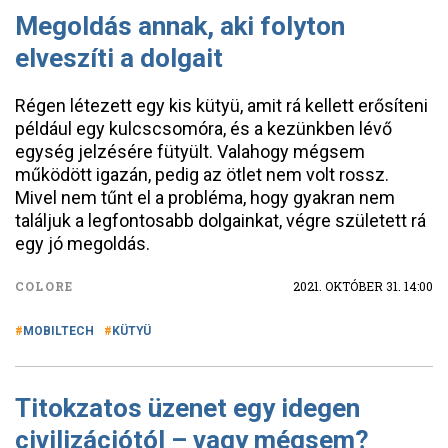
Megoldás annak, aki folyton
elveszíti a dolgait
Régen létezett egy kis kütyü, amit rá kellett erősíteni
például egy kulcscsomóra, és a kezünkben lévő
egység jelzésére fütyült. Valahogy mégsem
működött igazán, pedig az ötlet nem volt rossz.
Mivel nem tűnt el a probléma, hogy gyakran nem
találjuk a legfontosabb dolgainkat, végre született rá
egy jó megoldás.
COLORE
2021. OKTÓBER 31. 14:00
MOBILTECH
KÜTYÜ
Titokzatos üzenet egy idegen
civilizációtól – vagy mégsem?