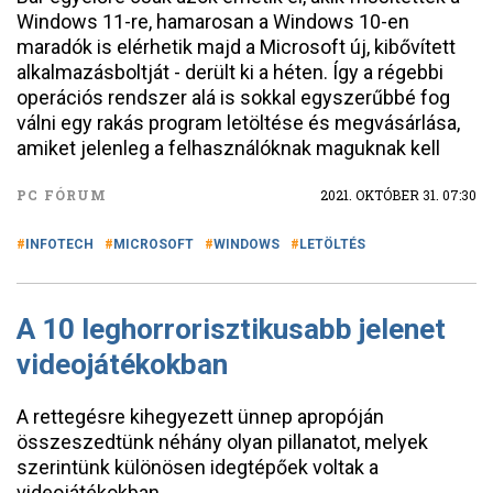
Windows 11-re, hamarosan a Windows 10-en
maradók is elérhetik majd a Microsoft új, kibővített
alkalmazásboltját - derült ki a héten. Így a régebbi
operációs rendszer alá is sokkal egyszerűbbé fog
válni egy rakás program letöltése és megvásárlása,
amiket jelenleg a felhasználóknak maguknak kell
PC FÓRUM
2021. OKTÓBER 31. 07:30
INFOTECH
MICROSOFT
WINDOWS
LETÖLTÉS
A 10 leghorrorisztikusabb jelenet
videojátékokban
A rettegésre kihegyezett ünnep apropóján
összeszedtünk néhány olyan pillanatot, melyek
szerintünk különösen idegtépőek voltak a
videojátékokban.