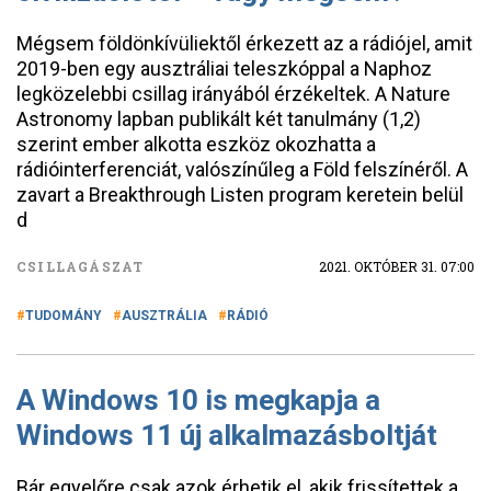
Mégsem földönkívüliektől érkezett az a rádiójel, amit
2019-ben egy ausztráliai teleszkóppal a Naphoz
legközelebbi csillag irányából érzékeltek. A Nature
Astronomy lapban publikált két tanulmány (1,2)
szerint ember alkotta eszköz okozhatta a
rádióinterferenciát, valószínűleg a Föld felszínéről. A
zavart a Breakthrough Listen program keretein belül
d
CSILLAGÁSZAT
2021. OKTÓBER 31. 07:00
TUDOMÁNY
AUSZTRÁLIA
RÁDIÓ
A Windows 10 is megkapja a
Windows 11 új alkalmazásboltját
Bár egyelőre csak azok érhetik el, akik frissítettek a