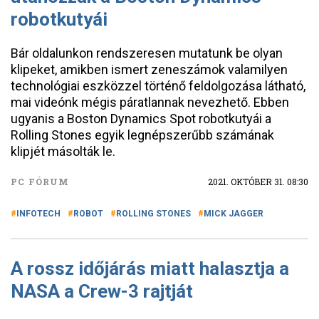
robotkutyái
Bár oldalunkon rendszeresen mutatunk be olyan
klipeket, amikben ismert zeneszámok valamilyen
technológiai eszközzel történő feldolgozása látható,
mai videónk mégis páratlannak nevezhető. Ebben
ugyanis a Boston Dynamics Spot robotkutyái a
Rolling Stones egyik legnépszerűbb számának
klipjét másolták le.
PC FÓRUM
2021. OKTÓBER 31. 08:30
INFOTECH
ROBOT
ROLLING STONES
MICK JAGGER
A rossz időjárás miatt halasztja a
NASA a Crew-3 rajtját