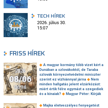
TECH HÍREK
2026. július 30.
15:07
FRISS HÍREK
◆
A magyar kormány több vizet kért a
Dunában a szlovákoktól, de Taraba
2026
szlovák környezetvédelmi miniszter
08/06
◆
szerint ez vízhiánnyal járna
Nem
minden hallgatás jelent elzárkózást:
06:14
miért értik félre egymást a szegediek
◆
és a kínaiak?
Magyar Péter: Kiírják
az első szélerőművi pályázatokat, a
projektekben magyar állami
◆
Majka életveszélyes fenyegetést