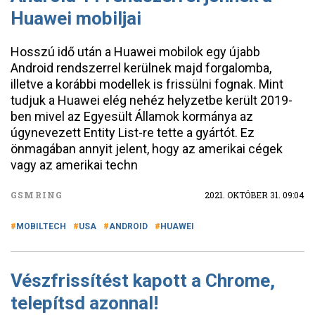
Huawei mobiljai
Hosszú idő után a Huawei mobilok egy újabb
Android rendszerrel kerülnek majd forgalomba,
illetve a korábbi modellek is frissülni fognak. Mint
tudjuk a Huawei elég nehéz helyzetbe került 2019-
ben mivel az Egyesült Államok kormánya az
úgynevezett Entity List-re tette a gyártót. Ez
önmagában annyit jelent, hogy az amerikai cégek
vagy az amerikai techn
GSMRING
2021. OKTÓBER 31. 09:04
MOBILTECH
USA
ANDROID
HUAWEI
Vészfrissítést kapott a Chrome,
telepítsd azonnal!