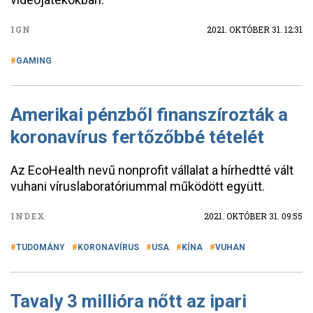
IGN
2021. OKTÓBER 31. 12:31
GAMING
Amerikai pénzből finanszírozták a
koronavírus fertőzőbbé tételét
Az EcoHealth nevű nonprofit vállalat a hírhedtté vált
vuhani víruslaboratóriummal működött együtt.
INDEX
2021. OKTÓBER 31. 09:55
TUDOMÁNY
KORONAVÍRUS
USA
KÍNA
VUHAN
Tavaly 3 millióra nőtt az ipari