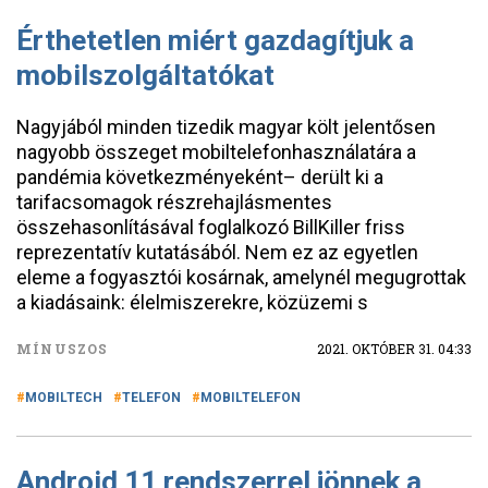
Érthetetlen miért gazdagítjuk a
mobilszolgáltatókat
Nagyjából minden tizedik magyar költ jelentősen
nagyobb összeget mobiltelefonhasználatára a
pandémia következményeként– derült ki a
tarifacsomagok részrehajlásmentes
összehasonlításával foglalkozó BillKiller friss
reprezentatív kutatásából. Nem ez az egyetlen
eleme a fogyasztói kosárnak, amelynél megugrottak
a kiadásaink: élelmiszerekre, közüzemi s
MÍNUSZOS
2021. OKTÓBER 31. 04:33
MOBILTECH
TELEFON
MOBILTELEFON
Android 11 rendszerrel jönnek a