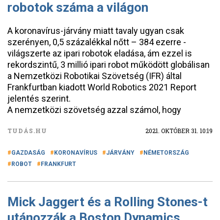
robotok száma a világon
A koronavírus-járvány miatt tavaly ugyan csak
szerényen, 0,5 százalékkal nőtt – 384 ezerre -
világszerte az ipari robotok eladása, ám ezzel is
rekordszintű, 3 millió ipari robot működött globálisan
a Nemzetközi Robotikai Szövetség (IFR) által
Frankfurtban kiadott World Robotics 2021 Report
jelentés szerint.
A nemzetközi szövetség azzal számol, hogy
TUDÁS.HU
2021. OKTÓBER 31. 10:19
GAZDASÁG
KORONAVÍRUS
JÁRVÁNY
NÉMETORSZÁG
ROBOT
FRANKFURT
Mick Jaggert és a Rolling Stones-t
utánozzák a Boston Dynamics