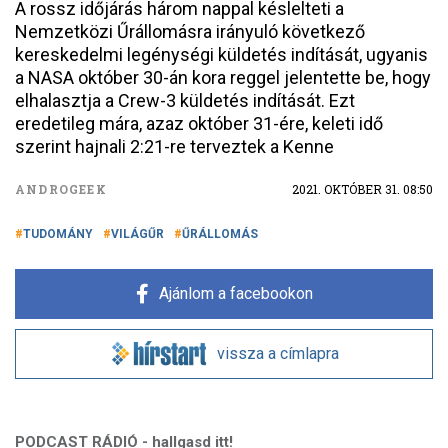
A rossz időjárás három nappal késlelteti a
Nemzetközi Űrállomásra irányuló következő
kereskedelmi legénységi küldetés indítását, ugyanis
a NASA október 30-án kora reggel jelentette be, hogy
elhalasztja a Crew-3 küldetés indítását. Ezt
eredetileg mára, azaz október 31-ére, keleti idő
szerint hajnali 2:21-re terveztek a Kenne
ANDROGEEK
2021. OKTÓBER 31. 08:50
TUDOMÁNY
VILÁGŰR
ŰRÁLLOMÁS
Ajánlom a facebookon
vissza a címlapra