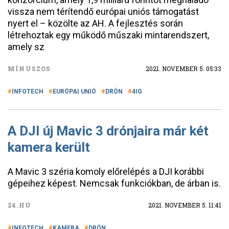
vissza nem térítendő európai uniós támogatást
nyert el – közölte az AH. A fejlesztés során
létrehoztak egy működő műszaki mintarendszert,
amely sz
MÍNUSZOS
2021. NOVEMBER 5. 05:33
INFOTECH
EURÓPAI UNIÓ
DRÓN
4IG
A DJI új Mavic 3 drónjaira már két
kamera került
A Mavic 3 széria komoly előrelépés a DJI korábbi
gépeihez képest. Nemcsak funkciókban, de árban is.
24.HU
2021. NOVEMBER 5. 11:41
INFOTECH
KAMERA
DRÓN