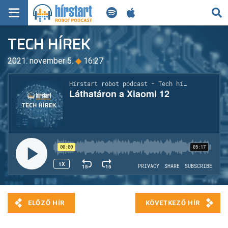
KERESÉS
TECH HÍREK
KEZDŐLAP
2021. november 5.
◆
16:27
FRISS HÍREK
TECH HÍREK
FILM-ZENE-SZÓRAKOZÁS
PLAYLIST
MI AZ A ROBOT PODCAST?