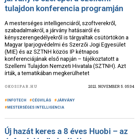
tulajdon konferencia programján
A mesterséges intelligenciáról, szoftverekről,
szabadalmakról, a járvány hatásairól és
kényszerengedélyekről is tárgyaltak csütörtökön a
Magyar Iparjogvédelmi és Szerzői Jogi Egyesület
(MIE) és az SZTNH közös IP kétnapos
konferenciájának első napján – tájékoztatott a
Szellemi Tulajdon Nemzeti Hivatala (SZTNH). Azt
írták, a tematikában megkerülhetet
OKOSIPAR.HU
2021. NOVEMBER 5. 05:04
INFOTECH
CÉGVILÁG
JÁRVÁNY
MESTERSÉGES INTELLIGENCIA
Új hazát keres a 8 éves Huobi – az