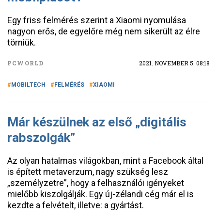
Egy friss felmérés szerint a Xiaomi nyomulása
nagyon erős, de egyelőre még nem sikerült az élre
törniük.
PCWORLD
2021. NOVEMBER 5. 08:18
MOBILTECH
FELMÉRÉS
XIAOMI
Már készülnek az első „digitális
rabszolgák”
Az olyan hatalmas világokban, mint a Facebook által
is épített metaverzum, nagy szükség lesz
„személyzetre”, hogy a felhasználói igényeket
mielőbb kiszolgálják. Egy új-zélandi cég már el is
kezdte a felvételt, illetve: a gyártást.