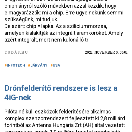
chiphiányról szóló művekben azzal kezdik, hogy
elmagyarázzák: mi a chip. Erre ugye nekünk semmi
szükségünk, mi tudjuk.
De azért: chip = lapka. Az a sziliciummorzsa,
amelyen kialakítják az integrált áramköröket. Amely
azért integrált, mert nem különálló tr
TUDÁS.HU
2021. NOVEMBER 5. 06:01
INFOTECH
JÁRVÁNY
USA
Drónfelderítő rendszere is lesz a
4iG-nek
Pilóta nélküli eszközök felderítésére alkalmas
komplex szenzorrendszert fejlesztett ki 2,8 milliárd
forintból az Antenna Hungária Zrt (AH) által vezetett
konzorcium, amely 1,9 milliárd forintot meghaladó