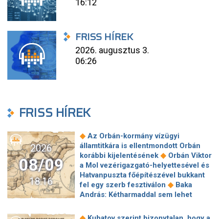
16:12
FRISS HÍREK
2026. augusztus 3.
06:26
FRISS HÍREK
◆
Az Orbán-kormány vízügyi
államtitkára is ellentmondott Orbán
2026
◆
korábbi kijelentésének
Orbán Viktor
08/09
a Mol vezérigazgató-helyettesével és
Hatvanpuszta főépítészével bukkant
18:16
◆
fel egy szerb fesztiválon
Baka
András: Kétharmaddal sem lehet
◆
mindent megcsinálni
Izrael
elutasítja Trump 15 pontos gázai
◆
Kubatov szerint bizonytalan, hogy a