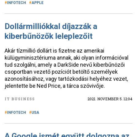
INFOTECH
APPLE
Dollármilliókkal díjazzák a
kiberbűnözők leleplezőit
Akár tízmillió dollárt is fizetne az amerikai
külügyminisztériuma annak, aki olyan információval
tud szolgálni, amely a DarkSide nevű kiberbűnözői
csoportban vezető pozíciót betöltő személyek
azonosításához, vagy tartózkodási helyéhez vezet,
jelentette be Ned Price, a tárca szóvivője.
IT BUSINESS
2021. NOVEMBER 5. 12:04
INFOTECH
USA
A Google ismét együtt dolgozna az