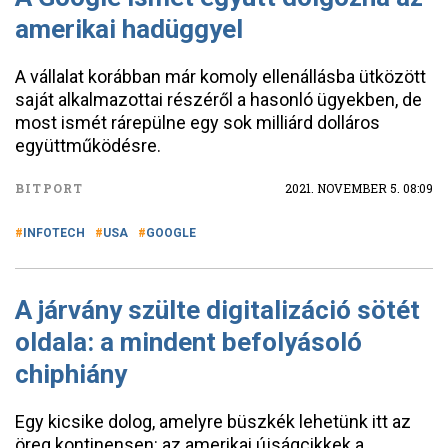
amerikai hadüggyel
A vállalat korábban már komoly ellenállásba ütközött
saját alkalmazottai részéről a hasonló ügyekben, de
most ismét rárepülne egy sok milliárd dolláros
együttműködésre.
BITPORT
2021. NOVEMBER 5. 08:09
INFOTECH
USA
GOOGLE
A járvány szülte digitalizáció sötét
oldala: a mindent befolyásoló
chiphiány
Egy kicsike dolog, amelyre büszkék lehetünk itt az
öreg kontinensen: az amerikai újságcikkek a