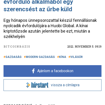
évforduló alkalmából egy
szerencsést az űrbe küld
Egy hónapos ünnepsorozattal készül fennállásnak
nyolcadik évfordulójára a Huobi Global. A kínai
kriptotőzsde azután jelentette be ezt, miután a
székhelyén
BITCOINBÁZIS
2021. NOVEMBER 5. 09:19
GAZDASÁG
MODERN GAZDASÁG
KÍNA
VILÁGŰR
Ajánlom a facebookon
vissza a címlapra