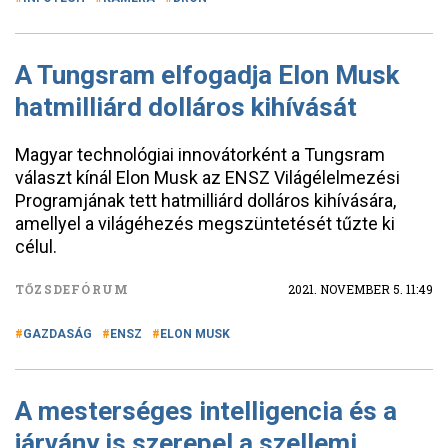
A Tungsram elfogadja Elon Musk
hatmilliárd dolláros kihívását
Magyar technológiai innovátorként a Tungsram
választ kínál Elon Musk az ENSZ Világélelmezési
Programjának tett hatmilliárd dolláros kihívására,
amellyel a világéhezés megszüntetését tűzte ki
célul.
TŐZSDEFÓRUM
2021. NOVEMBER 5. 11:49
GAZDASÁG
ENSZ
ELON MUSK
A mesterséges intelligencia és a
járvány is szerepel a szellemi