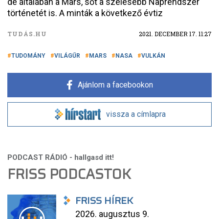
de általában a Mars, sőt a szélesebb Naprendszer
történetét is. A minták a következő évtiz
TUDÁS.HU
2021. DECEMBER 17. 11:27
TUDOMÁNY
VILÁGŰR
MARS
NASA
VULKÁN
Ajánlom a facebookon
vissza a címlapra
FRISS PODCASTOK
FRISS HÍREK
2026. augusztus 9.