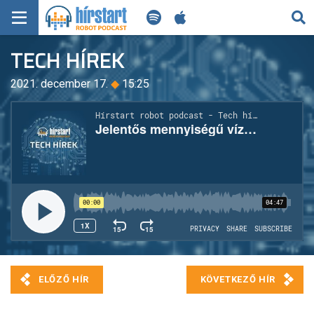
KERESÉS
TECH HÍREK
KEZDŐLAP
2021. december 17.
◆
15:25
FRISS HÍREK
TECH HÍREK
FILM-ZENE-SZÓRAKOZÁS
PLAYLIST
MI AZ A ROBOT PODCAST?