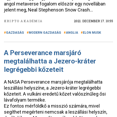
angol metaverse fogalom először egy novellában
jelent meg, Neal Stephenson Snow Crash…
KRIPTO AKADÉMIA
2021. DECEMBER 17. 10:55
GAZDASÁG
MODERN GAZDASÁG
ANGLIA
ELON MUSK
A Perseverance marsjáró
megtalálhatta a Jezero-kráter
legrégebbi kőzeteit
A NASA Perseverance marsjárója megtalálhatta
leszállási helyszíne, a Jezero-kráter legrégebbi
kőzeteit. A vulkáni eredetű kőzet valószínűleg ősi
lávafolyam terméke.
Ez fontos mérföldkő a misszió számára, mivel
segíthet megérteni nemcsak a leszállási helyszín,