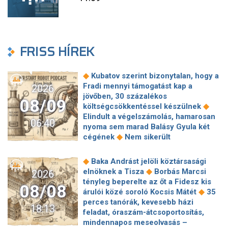
FRISS HÍREK
◆
Kubatov szerint bizonytalan, hogy a
Fradi mennyi támogatást kap a
2026
jövőben, 30 százalékos
08/09
◆
költségcsökkentéssel készülnek
Elindult a végelszámolás, hamarosan
06:40
nyoma sem marad Balásy Gyula két
◆
cégének
Nem sikerült
megállapodni a köztársasági elnökről,
tojással dobálták meg a
◆
Baka Andrást jelöli köztársasági
◆
miniszterelnököt – Koszovóban
◆
elnöknek a Tisza
Borbás Marcsi
2026
Szépségipar és orvosi turizmus:
tényleg beperelte az őt a Fidesz kis
08/08
milyen erős Budapest a plasztikai
◆
árulói közé soroló Kocsis Mátét
35
◆
sebészet térképén?
72 óra
perces tanórák, kevesebb házi
18:13
◆
Montenegróban
35 perces tanórák
feladat, óraszám-átcsoportosítás,
lehetnek az alsó tagozatos diákoknak,
mindennapos meseolvasás –