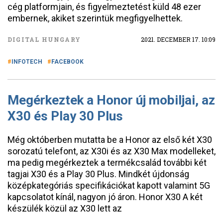
cég platformjain, és figyelmeztetést küld 48 ezer
embernek, akiket szerintük megfigyelhettek.
DIGITAL HUNGARY
2021. DECEMBER 17. 10:09
INFOTECH
FACEBOOK
Megérkeztek a Honor új mobiljai, az
X30 és Play 30 Plus
Még októberben mutatta be a Honor az első két X30
sorozatú telefont, az X30i és az X30 Max modelleket,
ma pedig megérkeztek a termékcsalád további két
tagjai X30 és a Play 30 Plus. Mindkét újdonság
középkategóriás specifikációkat kapott valamint 5G
kapcsolatot kínál, nagyon jó áron. Honor X30 A két
készülék közül az X30 lett az