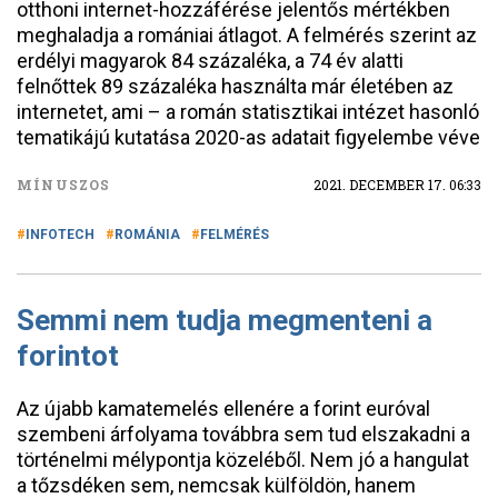
otthoni internet-hozzáférése jelentős mértékben
meghaladja a romániai átlagot. A felmérés szerint az
erdélyi magyarok 84 százaléka, a 74 év alatti
felnőttek 89 százaléka használta már életében az
internetet, ami – a román statisztikai intézet hasonló
tematikájú kutatása 2020-as adatait figyelembe véve
MÍNUSZOS
2021. DECEMBER 17. 06:33
INFOTECH
ROMÁNIA
FELMÉRÉS
Semmi nem tudja megmenteni a
forintot
Az újabb kamatemelés ellenére a forint euróval
szembeni árfolyama továbbra sem tud elszakadni a
történelmi mélypontja közeléből. Nem jó a hangulat
a tőzsdéken sem, nemcsak külföldön, hanem