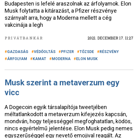
Budapesten is lefelé araszolnak az árfolyamok. Elon
Musk folytatta a kitárazást, a Pfizer részvénye
szárnyalt arra, hogy a Moderna mellett a cég
vakcinája a legh
PRIVÁTBANKÁR
2021. DECEMBER 17. 11:27
GAZDASÁG
VÉDŐOLTÁS
PFIZER
TŐZSDE
RÉSZVÉNY
ÁRFOLYAM
KAMAT
MODERNA
ELON MUSK
Musk szerint a metaverzum egy
vicc
A Dogecoin egyik társalapítója tweetjében
méltatlankodott a metaverzum kifejezés kapcsán,
mondván, hogy teljességgel megfoghatatlan, ködös,
nincs egyértelmű jelentése. Elon Musk pedig nemes
egyszerűséggel egy nevető emojival reagált. Az