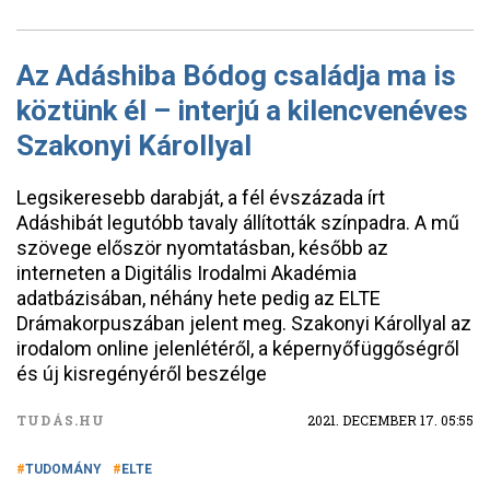
Az Adáshiba Bódog családja ma is
köztünk él – interjú a kilencvenéves
Szakonyi Károllyal
Legsikeresebb darabját, a fél évszázada írt
Adáshibát legutóbb tavaly állították színpadra. A mű
szövege először nyomtatásban, később az
interneten a Digitális Irodalmi Akadémia
adatbázisában, néhány hete pedig az ELTE
Drámakorpuszában jelent meg. Szakonyi Károllyal az
irodalom online jelenlétéről, a képernyőfüggőségről
és új kisregényéről beszélge
TUDÁS.HU
2021. DECEMBER 17. 05:55
TUDOMÁNY
ELTE