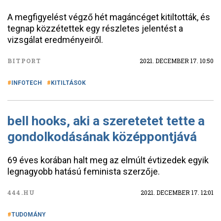
A megfigyelést végző hét magáncéget kitiltották, és
tegnap közzétettek egy részletes jelentést a
vizsgálat eredményeiről.
BITPORT
2021. DECEMBER 17. 10:50
INFOTECH
KITILTÁSOK
bell hooks, aki a szeretetet tette a
gondolkodásának középpontjává
69 éves korában halt meg az elmúlt évtizedek egyik
legnagyobb hatású feminista szerzője.
444.HU
2021. DECEMBER 17. 12:01
TUDOMÁNY