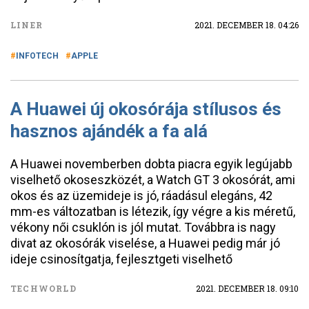
LINER
2021. DECEMBER 18. 04:26
INFOTECH
APPLE
A Huawei új okosórája stílusos és
hasznos ajándék a fa alá
A Huawei novemberben dobta piacra egyik legújabb
viselhető okoseszközét, a Watch GT 3 okosórát, ami
okos és az üzemideje is jó, ráadásul elegáns, 42
mm-es változatban is létezik, így végre a kis méretű,
vékony női csuklón is jól mutat. Továbbra is nagy
divat az okosórák viselése, a Huawei pedig már jó
ideje csinosítgatja, fejlesztgeti viselhető
TECHWORLD
2021. DECEMBER 18. 09:10