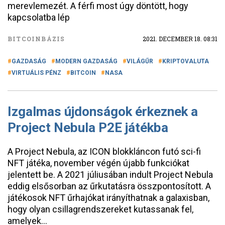
merevlemezét. A férfi most úgy döntött, hogy
kapcsolatba lép
BITCOINBÁZIS
2021. DECEMBER 18. 08:31
GAZDASÁG
MODERN GAZDASÁG
VILÁGŰR
KRIPTOVALUTA
VIRTUÁLIS PÉNZ
BITCOIN
NASA
Izgalmas újdonságok érkeznek a
Project Nebula P2E játékba
A Project Nebula, az ICON blokkláncon futó sci-fi
NFT játéka, november végén újabb funkciókat
jelentett be. A 2021 júliusában indult Project Nebula
eddig elsősorban az űrkutatásra összpontosított. A
játékosok NFT űrhajókat irányíthatnak a galaxisban,
hogy olyan csillagrendszereket kutassanak fel,
amelyek…