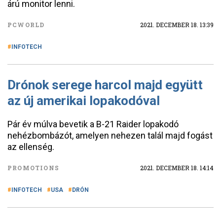
árú monitor lenni.
PCWORLD
2021. DECEMBER 18. 13:39
INFOTECH
Drónok serege harcol majd együtt
az új amerikai lopakodóval
Pár év múlva bevetik a B-21 Raider lopakodó
nehézbombázót, amelyen nehezen talál majd fogást
az ellenség.
PROMOTIONS
2021. DECEMBER 18. 14:14
INFOTECH
USA
DRÓN