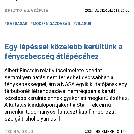
KRIPTO AKADÉMIA
2021. DECEMBER 18. 10:00
GAZDASÁG
MODERN GAZDASÁG
VILÁGŰR
Egy lépéssel közelebb kerültünk a
fénysebesség átlépéséhez
Albert Einstein relativitáselmélete szerint
semmilyen hatás nem terjedhet gyorsabban a
fénysebességnél, ám a NASA egyik kutatójának egy
térbuborék létrehozásával nemrégiben sikerült
közelebb kerülnie ennek gyakorlati megkerüléséhez.
A kutatás kiindulópontjaként a Star Trek című
amerikai tudományos-fantasztikus filmsorozat
szolgált, ahol olyan csill
TECHWORLD
2021. DECEMBER 18. 14:05