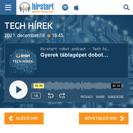
KERESÉS
TECH HÍREK
KEZDŐLAP
2021. december 18.
◆
15:45
FRISS HÍREK
TECH HÍREK
FILM-ZENE-SZÓRAKOZÁS
PLAYLIST
MI AZ A ROBOT PODCAST?