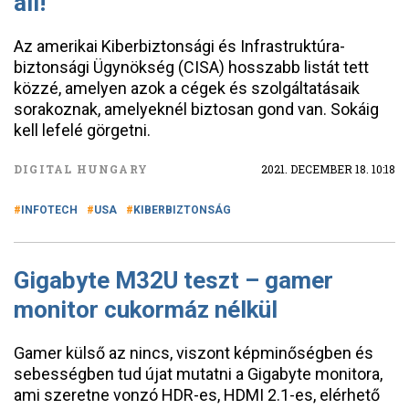
áll!
Az amerikai Kiberbiztonsági és Infrastruktúra-
biztonsági Ügynökség (CISA) hosszabb listát tett
közzé, amelyen azok a cégek és szolgáltatásaik
sorakoznak, amelyeknél biztosan gond van. Sokáig
kell lefelé görgetni.
DIGITAL HUNGARY
2021. DECEMBER 18. 10:18
INFOTECH
USA
KIBERBIZTONSÁG
Gigabyte M32U teszt – gamer
monitor cukormáz nélkül
Gamer külső az nincs, viszont képminőségben és
sebességben tud újat mutatni a Gigabyte monitora,
ami szeretne vonzó HDR-es, HDMI 2.1-es, elérhető