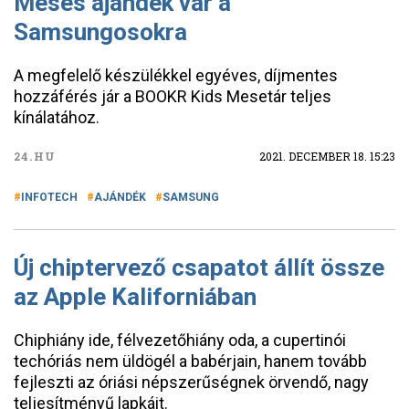
Mesés ajándék vár a
Samsungosokra
A megfelelő készülékkel egyéves, díjmentes
hozzáférés jár a BOOKR Kids Mesetár teljes
kínálatához.
24.HU
2021. DECEMBER 18. 15:23
INFOTECH
AJÁNDÉK
SAMSUNG
Új chiptervező csapatot állít össze
az Apple Kaliforniában
Chiphiány ide, félvezetőhiány oda, a cupertinói
techóriás nem üldögél a babérjain, hanem tovább
fejleszti az óriási népszerűségnek örvendő, nagy
teljesítményű lapkáit.