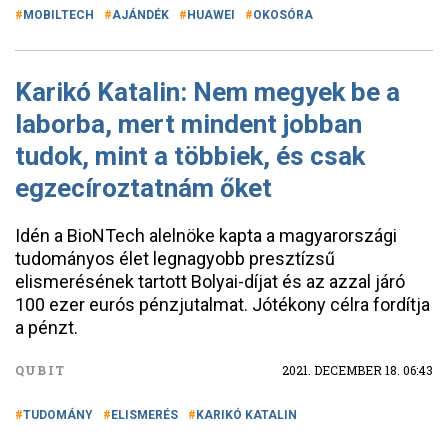
MOBILTECH
AJÁNDÉK
HUAWEI
OKOSÓRA
Karikó Katalin: Nem megyek be a
laborba, mert mindent jobban
tudok, mint a többiek, és csak
egzecíroztatnám őket
Idén a BioNTech alelnöke kapta a magyarországi
tudományos élet legnagyobb presztízsű
elismerésének tartott Bolyai-díjat és az azzal járó
100 ezer eurós pénzjutalmat. Jótékony célra fordítja
a pénzt.
QUBIT
2021. DECEMBER 18. 06:43
TUDOMÁNY
ELISMERÉS
KARIKÓ KATALIN