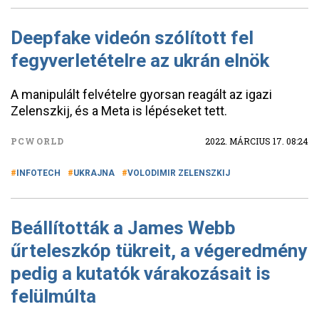
Deepfake videón szólított fel
fegyverletételre az ukrán elnök
A manipulált felvételre gyorsan reagált az igazi
Zelenszkij, és a Meta is lépéseket tett.
PCWORLD
2022. MÁRCIUS 17. 08:24
INFOTECH
UKRAJNA
VOLODIMIR ZELENSZKIJ
Beállították a James Webb
űrteleszkóp tükreit, a végeredmény
pedig a kutatók várakozásait is
felülmúlta