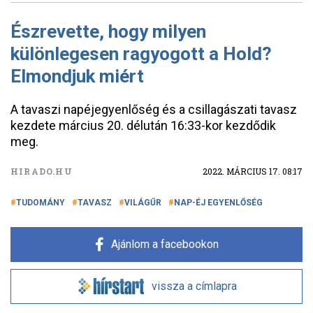
Észrevette, hogy milyen
különlegesen ragyogott a Hold?
Elmondjuk miért
A tavaszi napéjegyenlőség és a csillagászati tavasz
kezdete március 20. délután 16:33-kor kezdődik
meg.
HIRADO.HU
2022. MÁRCIUS 17. 08:17
TUDOMÁNY
TAVASZ
VILÁGŰR
NAP-ÉJ EGYENLŐSÉG
Ajánlom a facebookon
vissza a címlapra