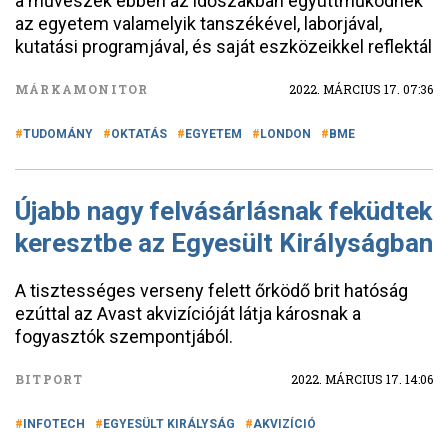
a művészek ebben az időszakban együttműködnek
az egyetem valamelyik tanszékével, laborjával,
kutatási programjával, és saját eszközeikkel reflektál
MÁRKAMONITOR
2022. MÁRCIUS 17. 07:36
TUDOMÁNY
OKTATÁS
EGYETEM
LONDON
BME
Újabb nagy felvásárlásnak feküdtek
keresztbe az Egyesült Királyságban
A tisztességes verseny felett őrködő brit hatóság
ezúttal az Avast akvizícióját látja károsnak a
fogyasztók szempontjából.
BITPORT
2022. MÁRCIUS 17. 14:06
INFOTECH
EGYESÜLT KIRÁLYSÁG
AKVIZÍCIÓ