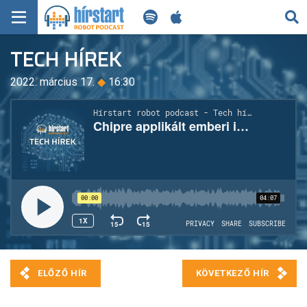
KERESÉS
TECH HÍREK
KEZDŐLAP
2022. március 17.
◆
16:30
FRISS HÍREK
TECH HÍREK
FILM-ZENE-SZÓRAKOZÁS
PLAYLIST
MI AZ A ROBOT PODCAST?