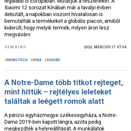
legalább is Európában. Mutatjuk a részleteket. A
Xiaomi 12 sorozat Kínában már a tavalyi évben
debütált, a napokban viszont hivatalosan is
bemutatták a termékeket a globális piacon, amiből
kiderült, hogy melyik termék, milyen áron lesz
megvásáro
GSMRING
2022. MÁRCIUS 17. 07:04
MOBILTECH
KÍNA
XIAOMI
A Notre-Dame több titkot rejteget,
mint hittük – rejtélyes leleteket
találtak a leégett romok alatt​
A párizsi egyházmegye székesegyháza, a Notre-
Dame 2019-ben kapott lángra, azóta pedig
megkezdték a helyreállítását. A munkálatok