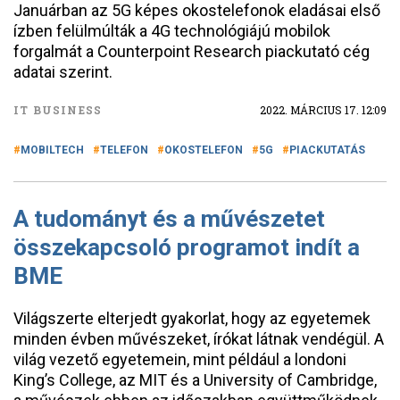
Januárban az 5G képes okostelefonok eladásai első
ízben felülmúlták a 4G technológiájú mobilok
forgalmát a Counterpoint Research piackutató cég
adatai szerint.
IT BUSINESS
2022. MÁRCIUS 17. 12:09
MOBILTECH
TELEFON
OKOSTELEFON
5G
PIACKUTATÁS
A tudományt és a művészetet
összekapcsoló programot indít a
BME
Világszerte elterjedt gyakorlat, hogy az egyetemek
minden évben művészeket, írókat látnak vendégül. A
világ vezető egyetemein, mint például a londoni
King’s College, az MIT és a University of Cambridge,