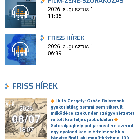
FILM-ZENE-SZÓRAKOZÁS
2026. augusztus 1.
11:05
FRISS HÍREK
2026. augusztus 1.
06:39
FRISS HÍREK
◆
Huth Gergely: Orbán Balázsnak
gyakorlatilag semmi sem sikerült,
2026
működése szekunder szégyenérzetet
08/07
◆
váltott ki a teljes jobboldalon
Sátoraljaújhely polgármestere szerint
18:07
egy nyolcadikos is értelmesebb a
képviselőnél, aki megütközött a 100