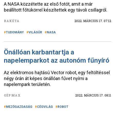
A NASA közzétette az első fotót, amit a már
beállított főtükörrel készítettek egy távoli csillagról.
RAKÉTA
2022. MÁRCIUS 17. 07:12
TUDOMÁNY
VILÁGŰR
NASA
Önállóan karbantartja a
napelemparkot az autonóm fűnyíró
Az elektromos hajtású Vector robot, egy feltöltéssel
négy órán át képes önállóan fűvet nyírni a
napelempark területén.
GÉPMAX
2022. MÁRCIUS 17. 08:11
MEZŐGAZDASÁG
CÉGVILÁG
ROBOT