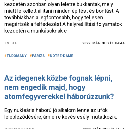
kezdetén azonban olyan leletre bukkantak, mely
miatt le kellett állítani minden építést és bontást. A
továbbiakban a legfontosabb, hogy teljesen
megértsék a felfedezést.A helyreállítási folyamatok
kezdetén a munkásoknak e
IN.HU
2022. MÁRCIUS 17. 04:44
TUDOMÁNY
PÁRIZS
NOTRE-DAME
Az idegenek közbe fognak lépni,
nem engedik majd, hogy
atomfegyverekkel háborúzzunk?
Egy nukleáris háború jó alkalom lenne az ufók
lelepleződésére, ám erre kevés esély mutatkozik.