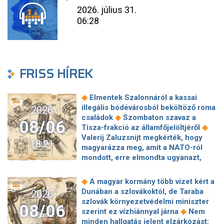
2026. július 31.
06:28
FRISS HÍREK
◆
Elmentek Szalonnáról a kassai
illegális bódévárosból beköltöző roma
2026
◆
családok
Szombaton szavaz a
08/06
◆
Tisza-frakció az államfőjelöltjéről
Valerij Zaluzsnijt megkérték, hogy
18:21
magyarázza meg, amit a NATO-ról
mondott, erre elmondta ugyanazt,
◆
csak még erősebben
800 millióért
kötött szerződéseket a HM cége a
◆
A magyar kormány több vizet kért a
Lounge Eventtel, a miniszter
Dunában a szlovákoktól, de Taraba
2026
◆
feljelentést tett
Orbán Anita
szlovák környezetvédelmi miniszter
08/06
megkérte a szlovák kormányt, hogy
◆
szerint ez vízhiánnyal járna
Nem
◆
segítse a magyar vízellátást
Forró
minden hallgatás jelent elzárkózást: