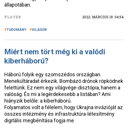
állapotában.
PLAYER
2022. MÁRCIUS 18. 04:54
TUDOMÁNY
VILÁGŰR
Miért nem tört még ki a valódi
kiberháború?
Háború folyik egy szomszédos országban.
Menekültáradat érkezik. Bombázó drónok röpködnek
felettünk. Ez nem egy világvége-disztópia, hanem a
valóság. És mi a legérdekesebb a listában? Ami
hiányzik belőle: a kiberháború.
Folyamatos volt a félelem, hogy Ukrajna invázióját az
összes intézmény és infrastruktúra-létesítmény
digitális megbénítása fogja me