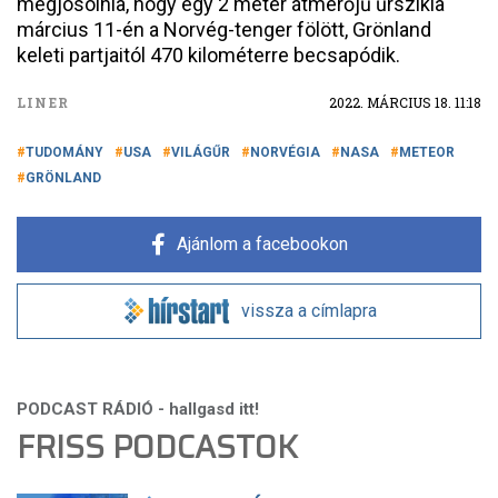
megjósolnia, hogy egy 2 méter átmérőjű űrszikla
március 11-én a Norvég-tenger fölött, Grönland
keleti partjaitól 470 kilométerre becsapódik.
LINER
2022. MÁRCIUS 18. 11:18
TUDOMÁNY
USA
VILÁGŰR
NORVÉGIA
NASA
METEOR
GRÖNLAND
Ajánlom a facebookon
vissza a címlapra
FRISS PODCASTOK