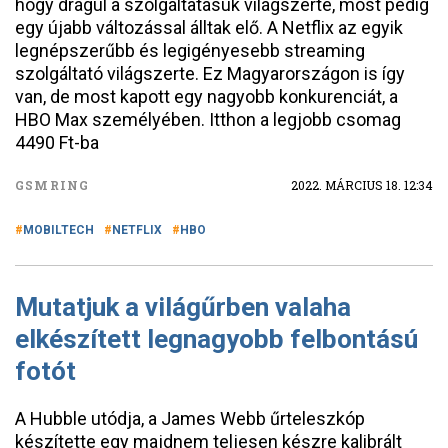
hogy drágul a szolgáltatásuk világszerte, most pedig
egy újabb változással álltak elő. A Netflix az egyik
legnépszerűbb és legigényesebb streaming
szolgáltató világszerte. Ez Magyarországon is így
van, de most kapott egy nagyobb konkurenciát, a
HBO Max személyében. Itthon a legjobb csomag
4490 Ft-ba
GSMRING
2022. MÁRCIUS 18. 12:34
MOBILTECH
NETFLIX
HBO
Mutatjuk a világűrben valaha
elkészített legnagyobb felbontású
fotót
A Hubble utódja, a James Webb űrteleszkóp
készítette egy majdnem teljesen készre kalibrált