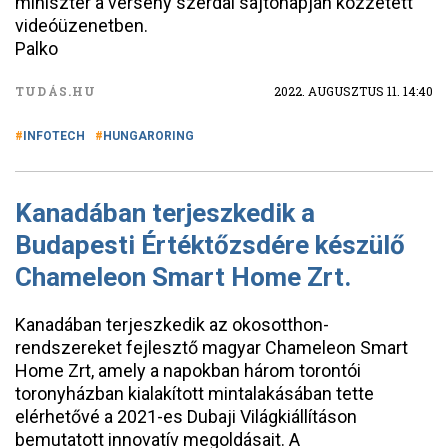
miniszter a verseny szerdai sajtónapján közzétett
videóüzenetben.
Palko
TUDÁS.HU
2022. AUGUSZTUS 11. 14:40
INFOTECH
HUNGARORING
Kanadában terjeszkedik a
Budapesti Értéktőzsdére készülő
Chameleon Smart Home Zrt.
Kanadában terjeszkedik az okosotthon-
rendszereket fejlesztő magyar Chameleon Smart
Home Zrt, amely a napokban három torontói
toronyházban kialakított mintalakásában tette
elérhetővé a 2021-es Dubaji Világkiállításon
bemutatott innovatív megoldásait. A