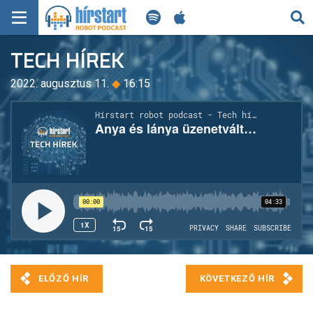
KERESÉS
TECH HÍREK
KEZDŐLAP
2022. augusztus 11.
◆
16:15
FRISS HÍREK
TECH HÍREK
FILM-ZENE-SZÓRAKOZÁS
PLAYLIST
MI AZ A ROBOT PODCAST?