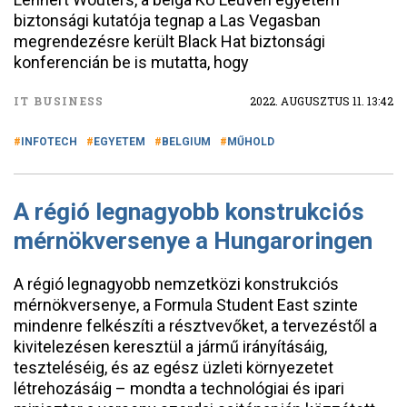
biztonsági kutatója tegnap a Las Vegasban
megrendezésre került Black Hat biztonsági
konferencián be is mutatta, hogy
IT BUSINESS
2022. AUGUSZTUS 11. 13:42
INFOTECH
EGYETEM
BELGIUM
MŰHOLD
A régió legnagyobb konstrukciós
mérnökversenye a Hungaroringen
A régió legnagyobb nemzetközi konstrukciós
mérnökversenye, a Formula Student East szinte
mindenre felkészíti a résztvevőket, a tervezéstől a
kivitelezésen keresztül a jármű irányításáig,
teszteléséig, és az egész üzleti környezetet
létrehozásáig – mondta a technológiai és ipari