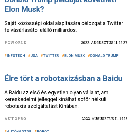
Elon Musk?
Saját közösségi oldal alapítására célozgat a Twitter
felvásárlásától elálló milliárdos.
PCWORLD
2022. AUGUSZTUS 11. 15:27
INFOTECH
USA
TWITTER
ELON MUSK
DONALD TRUMP
Élre tört a robotaxizásban a Baidu
A Baidu az első és egyetlen olyan vállalat, ami
kereskedelmi jelleggel kínálhat sofőr nélküli
robotaxis szolgáltatást Kínában.
AUTOPRO
2022. AUGUSZTUS 11. 14:18
AUTÓ-MOTOR
ROBOT