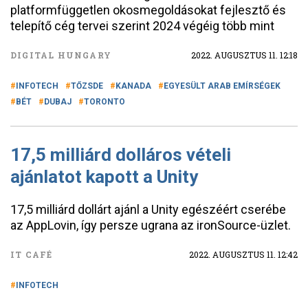
platformfüggetlen okosmegoldásokat fejlesztő és
telepítő cég tervei szerint 2024 végéig több mint
DIGITAL HUNGARY
2022. AUGUSZTUS 11. 12:18
INFOTECH
TŐZSDE
KANADA
EGYESÜLT ARAB EMÍRSÉGEK
BÉT
DUBAJ
TORONTO
17,5 milliárd dolláros vételi
ajánlatot kapott a Unity
17,5 milliárd dollárt ajánl a Unity egészéért cserébe
az AppLovin, így persze ugrana az ironSource-üzlet.
IT CAFÉ
2022. AUGUSZTUS 11. 12:42
INFOTECH