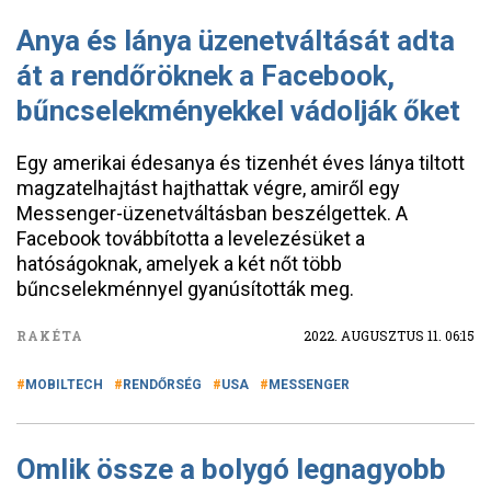
Anya és lánya üzenetváltását adta
át a rendőröknek a Facebook,
bűncselekményekkel vádolják őket
Egy amerikai édesanya és tizenhét éves lánya tiltott
magzatelhajtást hajthattak végre, amiről egy
Messenger-üzenetváltásban beszélgettek. A
Facebook továbbította a levelezésüket a
hatóságoknak, amelyek a két nőt több
bűncselekménnyel gyanúsították meg.
RAKÉTA
2022. AUGUSZTUS 11. 06:15
MOBILTECH
RENDŐRSÉG
USA
MESSENGER
Omlik össze a bolygó legnagyobb