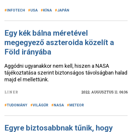
INFOTECH
USA
KÍNA
JAPÁN
Egy kék bálna méretével
megegyező aszteroida közelít a
Föld irányába
Aggódni ugyanakkor nem kell, hiszen a NASA
tájékoztatása szerint biztonságos távolságban halad
majd el mellettünk.
LINER
2022. AUGUSZTUS 11. 06:36
TUDOMÁNY
VILÁGŰR
NASA
METEOR
Egyre biztosabbnak tűnik, hogy