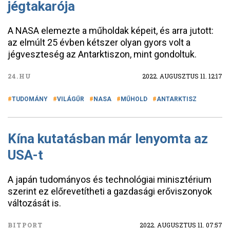
jégtakarója
A NASA elemezte a műholdak képeit, és arra jutott:
az elmúlt 25 évben kétszer olyan gyors volt a
jégveszteség az Antarktiszon, mint gondoltuk.
24.HU
2022. AUGUSZTUS 11. 12:17
TUDOMÁNY
VILÁGŰR
NASA
MŰHOLD
ANTARKTISZ
Kína kutatásban már lenyomta az
USA-t
A japán tudományos és technológiai minisztérium
szerint ez előrevetítheti a gazdasági erőviszonyok
változását is.
BITPORT
2022. AUGUSZTUS 11. 07:57