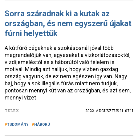
Sorra száradnak ki a kutak az
országban, és nem egyszerű újakat
fúrni helyettük
A kútfúró cégeknek a szokásosnál jóval több
megrendelőjük van, egyeseket a vízkorlátozásoktól,
vízdíjemeléstől és a háborútól való félelem is
motivál. Mindig azt halljuk, hogy vízben gazdag
ország vagyunk, de ez nem egészen így van. Nagy
baj, hogy a sok illegális fúrás miatt nem tudjuk,
pontosan mennyi kút van az országban, és azt sem,
mennyi vizet
TELEX
2022. AUGUSZTUS 11. 07:11
TUDOMÁNY
HÁBORÚ