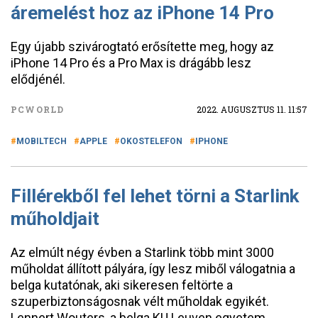
áremelést hoz az iPhone 14 Pro
Egy újabb szivárogtató erősítette meg, hogy az
iPhone 14 Pro és a Pro Max is drágább lesz
elődjénél.
PCWORLD
2022. AUGUSZTUS 11. 11:57
MOBILTECH
APPLE
OKOSTELEFON
IPHONE
Fillérekből fel lehet törni a Starlink
műholdjait
Az elmúlt négy évben a Starlink több mint 3000
műholdat állított pályára, így lesz miből válogatnia a
belga kutatónak, aki sikeresen feltörte a
szuperbiztonságosnak vélt műholdak egyikét.
Lennert Wouters, a belga KU Leuven egyetem