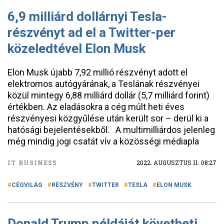
6,9 milliárd dollárnyi Tesla-
részvényt ad el a Twitter-per
közeledtével Elon Musk
Elon Musk újabb 7,92 millió részvényt adott el
elektromos autógyárának, a Teslának részvényei
közül mintegy 6,88 milliárd dollár (5,7 milliárd forint)
értékben. Az eladásokra a cég múlt heti éves
részvényesi közgyűlése után került sor – derül ki a
hatósági bejelentésekből. A multimilliárdos jelenleg
még mindig jogi csatát vív a közösségi médiapla
IT BUSINESS
2022. AUGUSZTUS 11. 08:27
CÉGVILÁG
RÉSZVÉNY
TWITTER
TESLA
ELON MUSK
Donald Trump példáját követheti