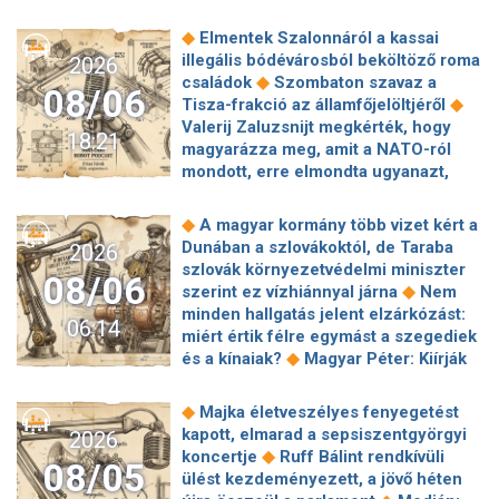
◆
Elmentek Szalonnáról a kassai
illegális bódévárosból beköltöző roma
2026
◆
családok
Szombaton szavaz a
08/06
◆
Tisza-frakció az államfőjelöltjéről
Valerij Zaluzsnijt megkérték, hogy
18:21
magyarázza meg, amit a NATO-ról
mondott, erre elmondta ugyanazt,
◆
csak még erősebben
800 millióért
kötött szerződéseket a HM cége a
◆
A magyar kormány több vizet kért a
Lounge Eventtel, a miniszter
Dunában a szlovákoktól, de Taraba
2026
◆
feljelentést tett
Orbán Anita
szlovák környezetvédelmi miniszter
08/06
megkérte a szlovák kormányt, hogy
◆
szerint ez vízhiánnyal járna
Nem
◆
segítse a magyar vízellátást
Forró
minden hallgatás jelent elzárkózást:
06:14
augusztus: gátja lehet az uniós
miért értik félre egymást a szegediek
források hazahozatalának az
◆
és a kínaiak?
Magyar Péter: Kiírják
◆
Alkotmánybíróság?
Török Gábor: Ez
az első szélerőművi pályázatokat, a
◆
Magyar Péter vizsgahete
projektekben magyar állami
◆
Majka életveszélyes fenyegetést
Meglepetés az albérletpiacon, nincs
◆
tulajdonrészt fognak előírni
Orbán
kapott, elmarad a sepsiszentgyörgyi
2026
◆
roham
Hirtelen titkolózni kezdett a
Gáspár hatszor repült honvédségi
◆
koncertje
Ruff Bálint rendkívüli
◆
Tisza a kegyelmi ügyekről
08/05
◆
gépen Csádba és Nigerbe
Ismert
ülést kezdeményezett, a jövő héten
Egyszerre két köztársasági elnöke is
magyar utazási iroda ment csődbe,