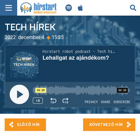
KERESÉS
TECH HÍREK
KEZDŐLAP
2022. december 4.
◆
15:35
FRISS HÍREK
TECH HÍREK
FILM-ZENE-SZÓRAKOZÁS
PLAYLIST
MI AZ A ROBOT PODCAST?