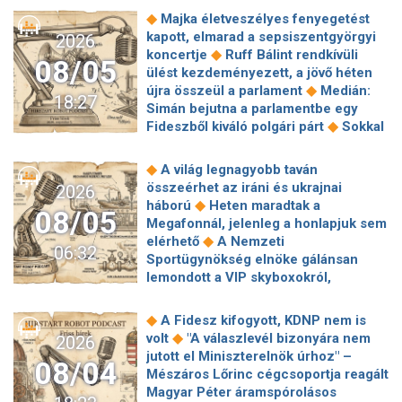
◆
Majka életveszélyes fenyegetést
kapott, elmarad a sepsiszentgyörgyi
2026
◆
koncertje
Ruff Bálint rendkívüli
08/05
ülést kezdeményezett, a jövő héten
◆
újra összeül a parlament
Medián:
18:27
Simán bejutna a parlamentbe egy
◆
Fideszből kiváló polgári párt
Sokkal
◆
olcsóbb lesz végre a tankolás
Vitézy: 42 új, 120 méteres
◆
A világ legnagyobb taván
motorvonatot vesznek, teljesen
összeérhet az iráni és ukrajnai
2026
megújul a szentendrei, a csepeli és a
◆
háború
Heten maradtak a
08/05
◆
ráckevei HÉV járműparkja
Egy
Megafonnál, jelenleg a honlapjuk sem
hajszálon múlt Paks, de a jövőben jó
◆
elérhető
A Nemzeti
06:32
◆
lenne nem kísérteni a sorsot
Sportügynökség elnöke gálánsan
Megszólalt a kormányhivatal a
lemondott a VIP skyboxokról,
◆
Robinson Tours-ügyről
Baka
◆
milliárdos veszteség lett a vége
Az
András is köztársasági elnökjelölt,
alig ismert sziget csodás stranddal,
◆
A Fidesz kifogyott, KDNP nem is
◆
Magyar Péterrel egyeztetett
◆
turisták nélkül
Európa határozottan
◆
volt
"A válaszlevél bizonyára nem
2026
Mészáros Lőrinc cégei továbbra is
átment a teszten – mondta az EU-
jutott el Miniszterelnök úrhoz" –
◆
pénzt keresnek a közmédián
Sorra
08/04
biztos a 75 áldozattal járó ceutai
Mészáros Lőrinc cégcsoportja reagált
változnak a személyi döntések a
◆
rohamról
Meghalt Gulyás János, az
Magyar Péter áramspórolásos
◆
Tisza-kormánynál
Gulácsi Péter