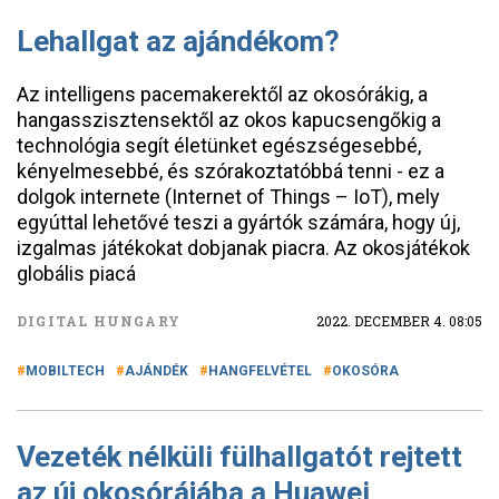
Lehallgat az ajándékom?
Az intelligens pacemakerektől az okosórákig, a
hangasszisztensektől az okos kapucsengőkig a
technológia segít életünket egészségesebbé,
kényelmesebbé, és szórakoztatóbbá tenni - ez a
dolgok internete (Internet of Things – IoT), mely
egyúttal lehetővé teszi a gyártók számára, hogy új,
izgalmas játékokat dobjanak piacra. Az okosjátékok
globális piacá
DIGITAL HUNGARY
2022. DECEMBER 4. 08:05
MOBILTECH
AJÁNDÉK
HANGFELVÉTEL
OKOSÓRA
Vezeték nélküli fülhallgatót rejtett
az új okosórájába a Huawei