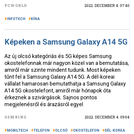
PCWORLD
2022. DECEMBER 4. 07:40
INFOTECH
KÍNA
Képeken a Samsung Galaxy A14 5G
Az új olcsó kategóriás és 5G képes Samsung
okostelefonnak már nagyon közel van a bemutatása,
amiről már szinte mindent tudunk. Most képeken
tűnt fel a Samsung Galaxy A14 5G. A dél-koreai
vállalat hamarosan bemutathatja a Samsung Galaxy
A14 5G okostelefont, amiről már hónapok óta
érkeznek a szivárgások. Sajnos pontos
megjelenésről és árazásról egyel
GSMRING
2022. DECEMBER 4. 09:04
MOBILTECH
TELEFON
OLCSÓ
OKOSTELEFON
DÉL-KOREA