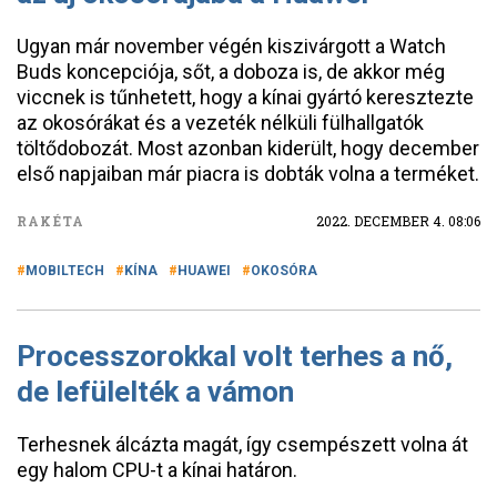
Ugyan már november végén kiszivárgott a Watch
Buds koncepciója, sőt, a doboza is, de akkor még
viccnek is tűnhetett, hogy a kínai gyártó keresztezte
az okosórákat és a vezeték nélküli fülhallgatók
töltődobozát. Most azonban kiderült, hogy december
első napjaiban már piacra is dobták volna a terméket.
RAKÉTA
2022. DECEMBER 4. 08:06
MOBILTECH
KÍNA
HUAWEI
OKOSÓRA
Processzorokkal volt terhes a nő,
de lefülelték a vámon
Terhesnek álcázta magát, így csempészett volna át
egy halom CPU-t a kínai határon.