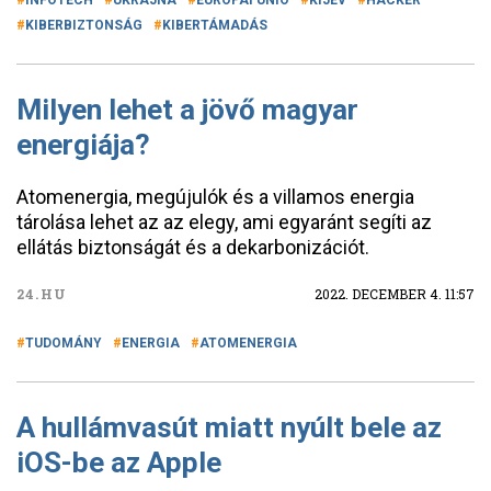
INFOTECH
UKRAJNA
EURÓPAI UNIÓ
KIJEV
HACKER
KIBERBIZTONSÁG
KIBERTÁMADÁS
Milyen lehet a jövő magyar
energiája?
Atomenergia, megújulók és a villamos energia
tárolása lehet az az elegy, ami egyaránt segíti az
ellátás biztonságát és a dekarbonizációt.
24.HU
2022. DECEMBER 4. 11:57
TUDOMÁNY
ENERGIA
ATOMENERGIA
A hullámvasút miatt nyúlt bele az
iOS-be az Apple