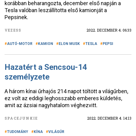
korábban beharangozta, december első napján a
Tesla valóban leszállította első kamionját a
Pepsinek.
VEZESS
2022. DECEMBER 4. 06:33
AUTÓ-MOTOR
KAMION
ELON MUSK
TESLA
PEPSI
Hazatért a Sencsou-14
személyzete
A három kínai űrhajós 214 napot töltött a világűrben,
ez volt az eddigi leghosszabb emberes küldetés,
amit az ázsiai nagyhatalom véghezvitt.
SPACEJUNKIE
2022. DECEMBER 4. 14:13
TUDOMÁNY
KÍNA
VILÁGŰR