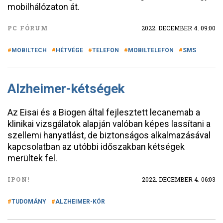
mobilhálózaton át.
PC FÓRUM
2022. DECEMBER 4. 09:00
MOBILTECH
HÉTVÉGE
TELEFON
MOBILTELEFON
SMS
Alzheimer-kétségek
Az Eisai és a Biogen által fejlesztett lecanemab a
klinikai vizsgálatok alapján valóban képes lassítani a
szellemi hanyatlást, de biztonságos alkalmazásával
kapcsolatban az utóbbi időszakban kétségek
merültek fel.
IPON!
2022. DECEMBER 4. 06:03
TUDOMÁNY
ALZHEIMER-KÓR