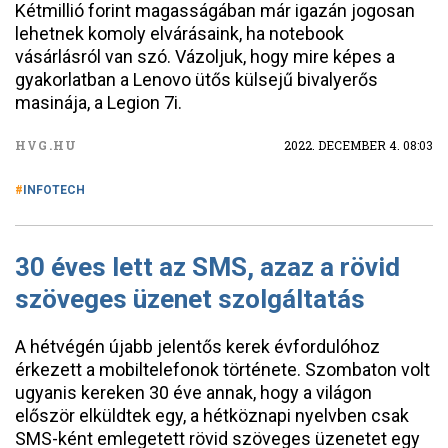
Kétmillió forint magasságában már igazán jogosan
lehetnek komoly elvárásaink, ha notebook
vásárlásról van szó. Vázoljuk, hogy mire képes a
gyakorlatban a Lenovo ütős külsejű bivalyerős
masinája, a Legion 7i.
HVG.HU
2022. DECEMBER 4. 08:03
INFOTECH
30 éves lett az SMS, azaz a rövid
szöveges üzenet szolgáltatás
A hétvégén újabb jelentős kerek évfordulóhoz
érkezett a mobiltelefonok története. Szombaton volt
ugyanis kereken 30 éve annak, hogy a világon
először elküldtek egy, a hétköznapi nyelvben csak
SMS-ként emlegetett rövid szöveges üzenetet egy