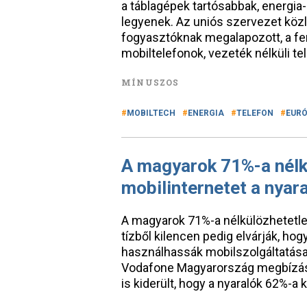
a táblagépek tartósabbak, energi
legyenek. Az uniós szervezet közl
fogyasztóknak megalapozott, a f
mobiltelefonok, vezeték nélküli te
MÍNUSZOS
MOBILTECH
ENERGIA
TELEFON
EURÓ
A magyarok 71%-a nélkü
mobilinternetet a nyar
A magyarok 71%-a nélkülözhetetlen
tízből kilencen pedig elvárják, hog
használhassák mobilszolgáltatásai
Vodafone Magyarország megbízásáb
is kiderült, hogy a nyaralók 62%-a k