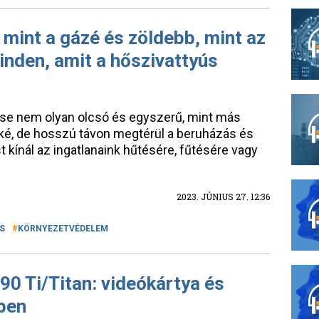
mint a gázé és zöldebb, mint az
inden, amit a hőszivattyús
ése nem olyan olcsó és egyszerű, mint más
ké, de hosszú távon megtérül a beruházás és
 kínál az ingatlanaink hűtésére, fűtésére vagy
2023. JÚNIUS 27. 12:36
S
KÖRNYEZETVÉDELEM
0 Ti/Titan: videókártya és
yben