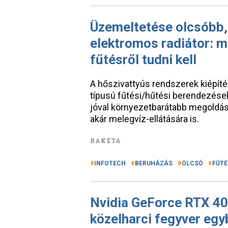
Üzemeltetése olcsóbb, 
elektromos radiátor: m
fűtésről tudni kell
A hőszivattyús rendszerek kiépít
típusú fűtési/hűtési berendezése
jóval környezetbarátabb megoldást
akár melegvíz-ellátására is.
RAKÉTA
INFOTECH
BERUHÁZÁS
OLCSÓ
FŰTÉ
Nvidia GeForce RTX 409
közelharci fegyver eg