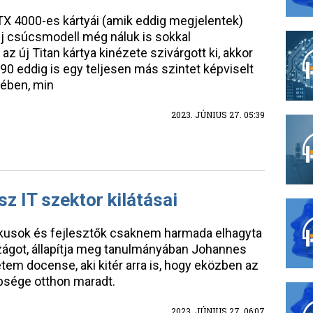
TX 4000-es kártyái (amik eddig megjelentek)
 új csúcsmodell még náluk is sokkal
z új Titan kártya kinézete szivárgott ki, akkor
90 eddig is egy teljesen más szintet képviselt
yében, min
2023. JÚNIUS 27. 05:39
z IT szektor kilátásai
tikusok és fejlesztők csaknem harmada elhagyta
ágot, állapítja meg tanulmányában Johannes
em docense, aki kitér arra is, hogy eközben az
sége otthon maradt.
2023. JÚNIUS 27. 06:07