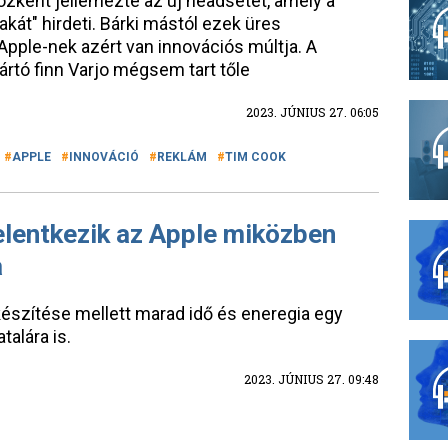
özként jellemezte az új headsetet, amely a
akát" hirdeti. Bárki mástól ezek üres
pple-nek azért van innovációs múltja. A
ártó finn Varjo mégsem tart tőle
2023. JÚNIUS 27. 06:05
APPLE
INNOVÁCIÓ
REKLÁM
TIM COOK
jelentkezik az Apple miközben
a
őkészítése mellett marad idő és eneregia egy
alára is.
2023. JÚNIUS 27. 09:48