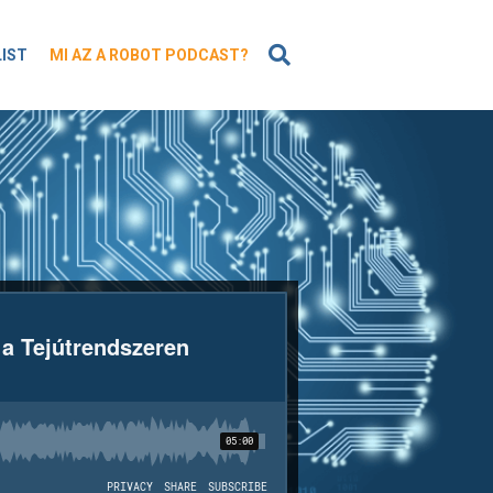
KERESÉS
LIST
MI AZ A ROBOT PODCAST?