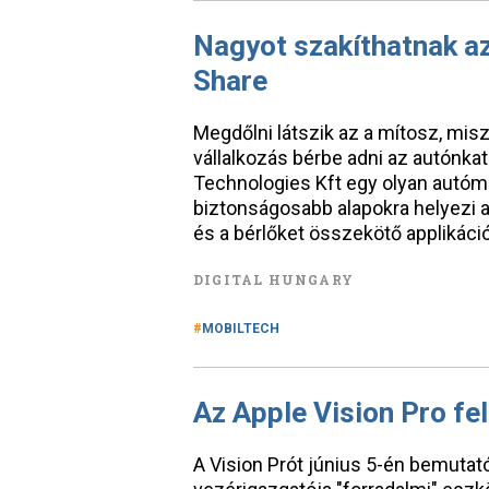
Nagyot szakíthatnak az
Share
Megdőlni látszik az a mítosz, mi
vállalkozás bérbe adni az autónka
Technologies Kft egy olyan autóme
biztonságosabb alapokra helyezi a
és a bérlőket összekötő applikáci
DIGITAL HUNGARY
MOBILTECH
Az Apple Vision Pro fe
A Vision Prót június 5-én bemuta