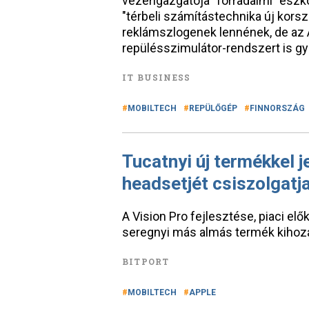
vezérigazgatója "forradalmi" eszk
"térbeli számítástechnika új korsz
reklámszlogenek lennének, de az A
repülésszimulátor-rendszert is gy
IT BUSINESS
MOBILTECH
REPÜLŐGÉP
FINNORSZÁG
Tucatnyi új termékkel 
headsetjét csiszolgatj
A Vision Pro fejlesztése, piaci el
seregnyi más almás termék kihozat
BITPORT
MOBILTECH
APPLE