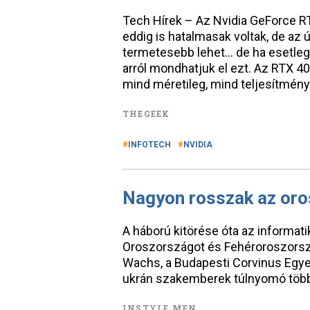
Tech Hírek – Az Nvidia GeForce R
eddig is hatalmasak voltak, de az
termetesebb lehet… de ha esetleg a
arról mondhatjuk el ezt. Az RTX 40
mind méretileg, mind teljesítmén
THEGEEK
INFOTECH
NVIDIA
Nagyon rosszak az oros
A háború kitörése óta az informa
Oroszországot és Fehéroroszorsz
Wachs, a Budapesti Corvinus Egyet
ukrán szakemberek túlnyomó több
INSTYLE MEN