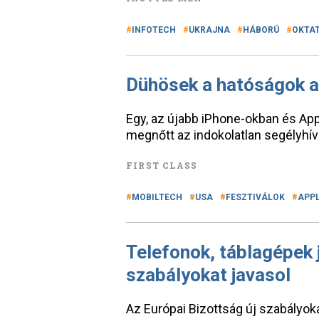
INFOTECH
UKRAJNA
HÁBORÚ
OKTA
Dühösek a hatóságok az
Egy, az újabb iPhone-okban és App
megnőtt az indokolatlan segélyhív
FIRST CLASS
MOBILTECH
USA
FESZTIVÁLOK
APP
Telefonok, táblagépek 
szabályokat javasol
Az Európai Bizottság új szabályok