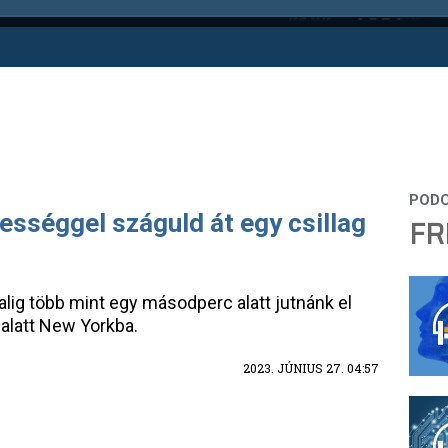
sséggel száguld át egy csillag
FR
lig több mint egy másodperc alatt jutnánk el
alatt New Yorkba.
2023. JÚNIUS 27. 04:57