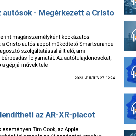
 autósok - Megérkezett a Cristo
szerint magánszemélyként kockázatos
t: a Cristo autós appot működtető Smartsurance
gosztó szolgáltatással állt elő, ami
 bérbeadás folyamatát. Az autótulajdonosokat,
ó a gépjárművek tele
2023. JÚNIUS 27. 12:24
llendítheti az AR-XR-piacot
tó eseményen Tim Cook, az Apple