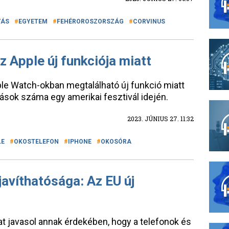
TÁS
EGYETEM
FEHÉROROSZORSZÁG
CORVINUS
 Apple új funkciója miatt
le Watch-okban megtalálható új funkció miatt
ások száma egy amerikai fesztivál idején.
2023. JÚNIUS 27. 11:32
LE
OKOSTELEFON
IPHONE
OKOSÓRA
javíthatósága: Az EU új
at javasol annak érdekében, hogy a telefonok és