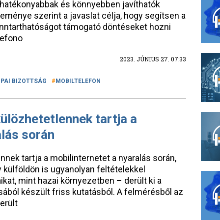
a-hatékonyabbak és könnyebben javíthatók
eménye szerint a javaslat célja, hogy segítsen a
enntarthatóságot támogató döntéseket hozni
lefono
2023. JÚNIUS 27. 07:33
PAI BIZOTTSÁG
MOBILTELEFON
lözhetetlennek tartja a
alás során
nek tartja a mobilinternetet a nyaralás során,
y külföldön is ugyanolyan feltételekkel
kat, mint hazai környezetben – derült ki a
ól készült friss kutatásból. A felmérésből az
erült