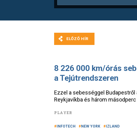
8 226 000 km/órás sebe
a Tejútrendszeren
Ezzel a sebességgel Budapestről a
Reykjavíkba és három másodperc 
PLAYER
INFOTECH
NEW YORK
IZLAND