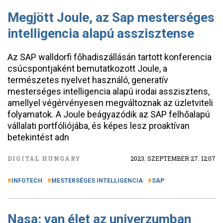
Megjött Joule, az Sap mesterséges
intelligencia alapú asszisztense
Az SAP walldorfi főhadiszállásán tartott konferencia
csúcspontjaként bemutatkozott Joule, a
természetes nyelvet használó, generatív
mesterséges intelligencia alapú irodai asszisztens,
amellyel végérvényesen megváltoznak az üzletviteli
folyamatok. A Joule beágyazódik az SAP felhőalapú
vállalati portfóliójába, és képes lesz proaktívan
betekintést adn
DIGITAL HUNGARY
2023. SZEPTEMBER 27. 12:07
INFOTECH
MESTERSÉGES INTELLIGENCIA
SAP
Nasa: van élet az univerzumban