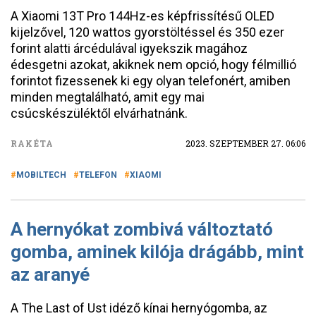
A Xiaomi 13T Pro 144Hz-es képfrissítésű OLED
kijelzővel, 120 wattos gyorstöltéssel és 350 ezer
forint alatti árcédulával igyekszik magához
édesgetni azokat, akiknek nem opció, hogy félmillió
forintot fizessenek ki egy olyan telefonért, amiben
minden megtalálható, amit egy mai
csúcskészüléktől elvárhatnánk.
RAKÉTA
2023. SZEPTEMBER 27. 06:06
MOBILTECH
TELEFON
XIAOMI
A hernyókat zombivá változtató
gomba, aminek kilója drágább, mint
az aranyé
A The Last of Ust idéző kínai hernyógomba, az