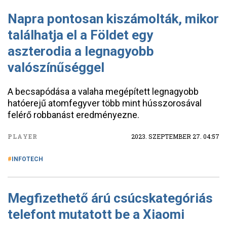
Napra pontosan kiszámolták, mikor
találhatja el a Földet egy
aszterodia a legnagyobb
valószínűséggel
A becsapódása a valaha megépített legnagyobb
hatóerejű atomfegyver több mint hússzorosával
felérő robbanást eredményezne.
PLAYER
2023. SZEPTEMBER 27. 04:57
INFOTECH
Megfizethető árú csúcskategóriás
telefont mutatott be a Xiaomi