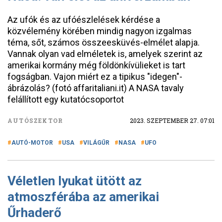
Az ufók és az ufóészlelések kérdése a
közvélemény körében mindig nagyon izgalmas
téma, sőt, számos összeesküvés-elmélet alapja.
Vannak olyan vad elméletek is, amelyek szerint az
amerikai kormány még földönkívülieket is tart
fogságban. Vajon miért ez a tipikus "idegen"-
ábrázolás? (fotó affaritaliani.it) A NASA tavaly
felállított egy kutatócsoportot
AUTÓSZEKTOR
2023. SZEPTEMBER 27. 07:01
AUTÓ-MOTOR
USA
VILÁGŰR
NASA
UFO
Véletlen lyukat ütött az
atmoszférába az amerikai
Űrhaderő