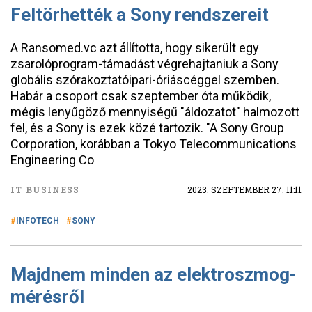
Feltörhették a Sony rendszereit
A Ransomed.vc azt állította, hogy sikerült egy
zsarolóprogram-támadást végrehajtaniuk a Sony
globális szórakoztatóipari-óriáscéggel szemben.
Habár a csoport csak szeptember óta működik,
mégis lenyűgöző mennyiségű "áldozatot" halmozott
fel, és a Sony is ezek közé tartozik. "A Sony Group
Corporation, korábban a Tokyo Telecommunications
Engineering Co
IT BUSINESS
2023. SZEPTEMBER 27. 11:11
INFOTECH
SONY
Majdnem minden az elektroszmog-
mérésről