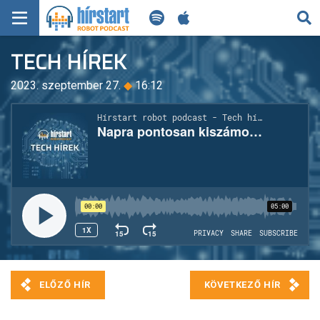
KERESÉS
TECH HÍREK
KEZDŐLAP
2023. szeptember 27.
◆
16:12
FRISS HÍREK
TECH HÍREK
FILM-ZENE-SZÓRAKOZÁS
PLAYLIST
MI AZ A ROBOT PODCAST?