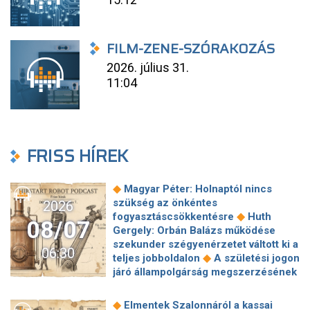
FILM-ZENE-SZÓRAKOZÁS
2026. július 31.
11:04
FRISS HÍREK
◆
Magyar Péter: Holnaptól nincs
szükség az önkéntes
2026
◆
fogyasztáscsökkentésre
Huth
08/07
Gergely: Orbán Balázs működése
szekunder szégyenérzetet váltott ki a
06:30
◆
teljes jobboldalon
A születési jogon
járó állampolgárság megszerzésének
korlátozásáról írt alá rendeletet
◆
Donald Trump
„Kevésen múlt a
◆
Elmentek Szalonnáról a kassai