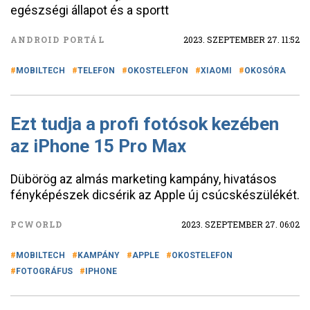
egészségi állapot és a sportt
ANDROID PORTÁL
2023. SZEPTEMBER 27. 11:52
MOBILTECH
TELEFON
OKOSTELEFON
XIAOMI
OKOSÓRA
Ezt tudja a profi fotósok kezében
az iPhone 15 Pro Max
Dübörög az almás marketing kampány, hivatásos
fényképészek dicsérik az Apple új csúcskészülékét.
PCWORLD
2023. SZEPTEMBER 27. 06:02
MOBILTECH
KAMPÁNY
APPLE
OKOSTELEFON
FOTOGRÁFUS
IPHONE