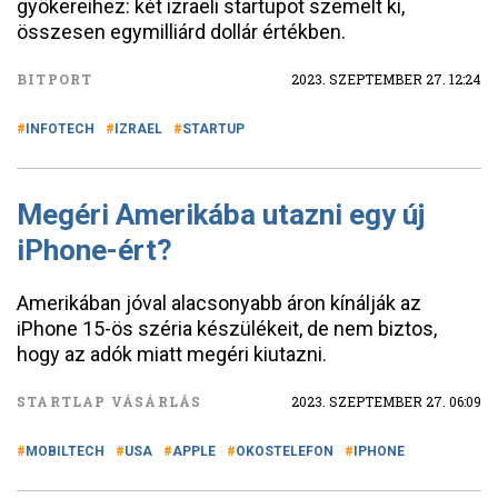
gyökereihez: két izraeli startupot szemelt ki,
összesen egymilliárd dollár értékben.
BITPORT
2023. SZEPTEMBER 27. 12:24
INFOTECH
IZRAEL
STARTUP
Megéri Amerikába utazni egy új
iPhone-ért?
Amerikában jóval alacsonyabb áron kínálják az
iPhone 15-ös széria készülékeit, de nem biztos,
hogy az adók miatt megéri kiutazni.
STARTLAP VÁSÁRLÁS
2023. SZEPTEMBER 27. 06:09
MOBILTECH
USA
APPLE
OKOSTELEFON
IPHONE