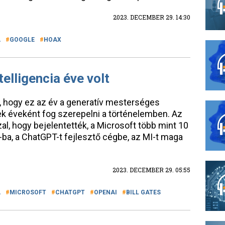
2023. DECEMBER 29. 14:30
A
GOOGLE
HOAX
elligencia éve volt
a, hogy ez az év a generatív mesterséges
ek éveként fog szerepelni a történelemben. Az
l, hogy bejelentették, a Microsoft több mint 10
AI-ba, a ChatGPT-t fejlesztő cégbe, az MI-t maga
2023. DECEMBER 29. 05:55
A
MICROSOFT
CHATGPT
OPENAI
BILL GATES