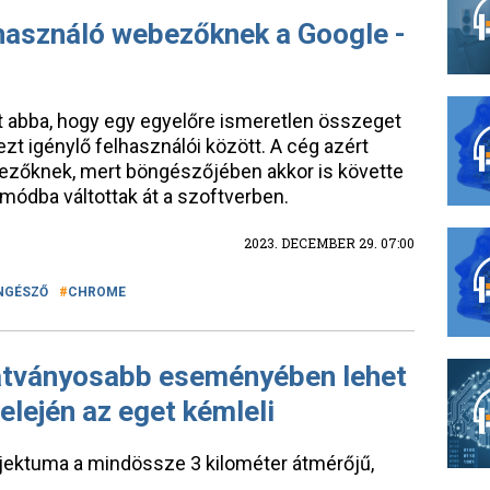
használó webezőknek a Google -
 abba, hogy egy egyelőre ismeretlen összeget
 igénylő felhasználói között. A cég azért
ebezőknek, mert böngészőjében akkor is követte
 módba váltottak át a szoftverben.
2023. DECEMBER 29. 07:00
NGÉSZŐ
CHROME
látványosabb eseményében lehet
 elején az eget kémleli
jektuma a mindössze 3 kilométer átmérőjű,