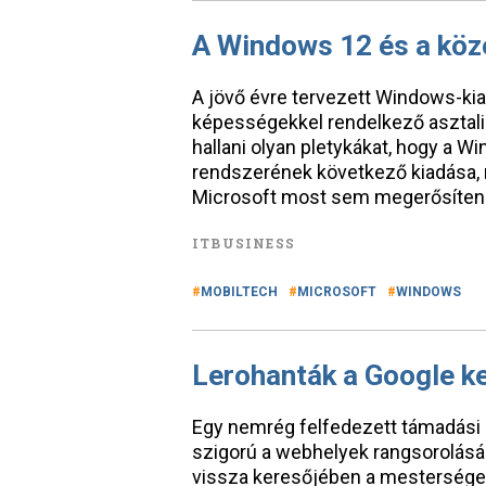
A Windows 12 és a köz
A jövő évre tervezett Windows-kia
képességekkel rendelkező asztali 
hallani olyan pletykákat, hogy a W
rendszerének következő kiadása, 
Microsoft most sem megerősíteni
ITBUSINESS
MOBILTECH
MICROSOFT
WINDOWS
Lerohanták a Google ke
Egy nemrég felfedezett támadási h
szigorú a webhelyek rangsorolásába
vissza keresőjében a mesterséges