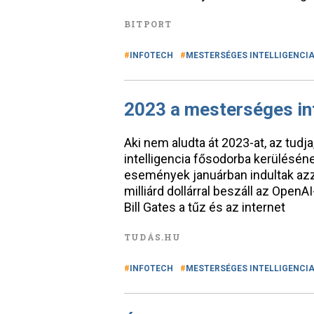
BITPORT
INFOTECH
MESTERSÉGES INTELLIGENCI
2023 a mesterséges int
Aki nem aludta át 2023-at, az tudj
intelligencia fősodorba kerülésén
események januárban indultak azza
milliárd dollárral beszáll az Open
Bill Gates a tűz és az internet
TUDÁS.HU
INFOTECH
MESTERSÉGES INTELLIGENCI