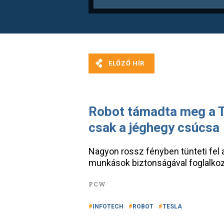
Robot támadta meg a Te
csak a jéghegy csúcsa
Nagyon rossz fényben tünteti fel a
munkások biztonságával foglalkoz
PCW
INFOTECH
ROBOT
TESLA