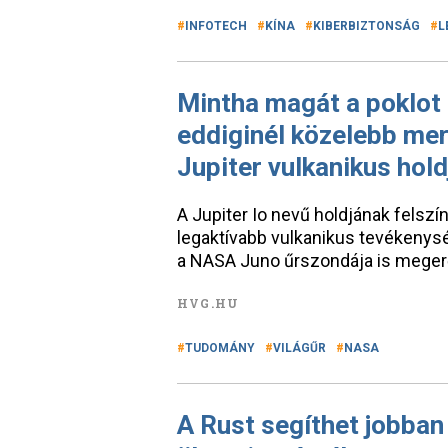
INFOTECH
KÍNA
KIBERBIZTONSÁG
L
Mintha magát a poklot 
eddiginél közelebb me
Jupiter vulkanikus hol
A Jupiter Io nevű holdjának felsz
legaktívabb vulkanikus tevékenys
a NASA Juno űrszondája is megerő
HVG.HU
TUDOMÁNY
VILÁGŰR
NASA
A Rust segíthet jobban