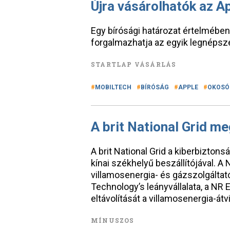
Újra vásárolhatók az A
Egy bírósági határozat értelmében
forgalmazhatja az egyik legnépsz
STARTLAP VÁSÁRLÁS
MOBILTECH
BÍRÓSÁG
APPLE
OKOSÓ
A brit National Grid me
A brit National Grid a kiberbizto
kínai székhelyű beszállítójával. A N
villamosenergia- és gázszolgáltató
Technology’s leányvállalata, a NR El
eltávolítását a villamosenergia-átvi
MÍNUSZOS