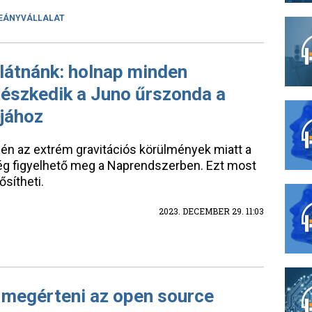
EÁNYVÁLLALAT
látnánk: holnap minden
részkedik a Juno űrszonda a
djához
ínén az extrém gravitációs körülmények miatt a
ég figyelhető meg a Naprendszerben. Ezt most
sítheti.
2023. DECEMBER 29. 11:03
 megérteni az open source