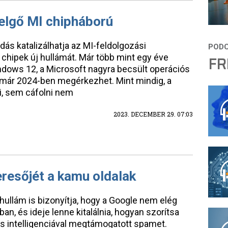
elgő MI chipháború
dás katalizálhatja az MI-feldolgozási
chipek új hullámát. Már több mint egy éve
FR
indows 12, a Microsoft nagyra becsült operációs
már 2024-ben megérkezhet. Mint mindig, a
, sem cáfolni nem
2023. DECEMBER 29. 07:03
resőjét a kamu oldalak
ullám is bizonyítja, hogy a Google nem elég
n, és ideje lenne kitalálnia, hogyan szorítsa
 intelligenciával megtámogatott spamet.