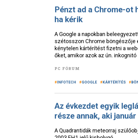
Pénzt ad a Chrome-ot 
ha kérik
A Google a napokban beleegyezett
szétosszon Chrome böngészője ezt
kénytelen kártérítést fizetni a w
őket, amikor azok az ún. inkognitó
PC FÓRUM
INFOTECH
GOOGLE
KÁRTÉRÍTÉS
BÖ
Az évkezdet egyik leg
része annak, aki január
A Quadrantidák meteorraj szülőob
2003 EH1 jelű kisbolygó.