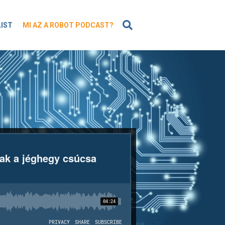
KERESÉS
LIST
MI AZ A ROBOT PODCAST?