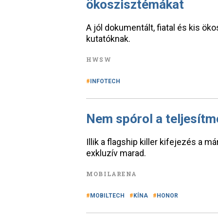
ökoszisztémákat
A jól dokumentált, fiatal és kis ö
kutatóknak.
HWSW
INFOTECH
Nem spórol a teljesít
Illik a flagship killer kifejezés a m
exkluzív marad.
MOBILARENA
MOBILTECH
KÍNA
HONOR