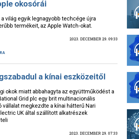
pple okosórái
 a világ egyik legnagyobb techcége újra
erűbb termékeit, az Apple Watch-okat.
2023. DECEMBER 29. 09:33
RA
gszabadul a kínai eszközeitől
nsági okok miatt abbahagyta az együttműködést a
ational Grid plc egy brit multinacionális
 vállalat megkezdte a kínai hátterű Nari
ectric UK által szállított alkatrészek
teli
2023. DECEMBER 29. 07:33