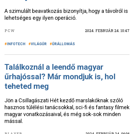
A szimulált beavatkozás bizonyítja, hogy a távolról is
lehetséges egy ilyen operáció.
PCW
2024. FEBRUÁR 24. 10:47
INFOTECH
VILÁGŰR
ŰRÁLLOMÁS
Találkoznál a leendő magyar
űrhajóssal? Már mondjuk is, hol
teheted meg
Jön a Csillagászati Hét kezdő marslakóknak szóló
hasznos túlélési tanácsokkal, sci-fi és fantasy filmek
magyar vonatkozásaival, és még sok-sok minden
mással.
PLAYER
2024. FEBRUÁR 24. 06:06