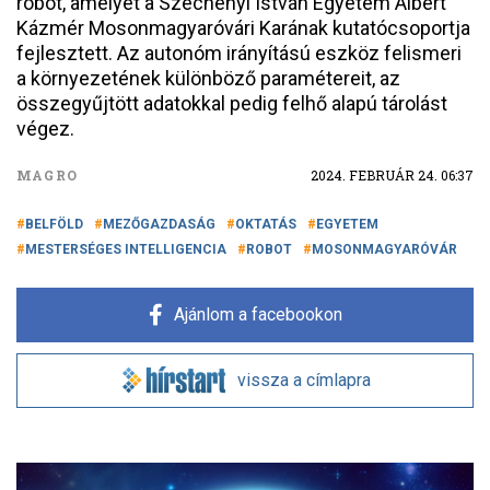
robot, amelyet a Széchenyi István Egyetem Albert
Kázmér Mosonmagyaróvári Karának kutatócsoportja
fejlesztett. Az autonóm irányítású eszköz felismeri
a környezetének különböző paramétereit, az
összegyűjtött adatokkal pedig felhő alapú tárolást
végez.
MAGRO
2024. FEBRUÁR 24. 06:37
BELFÖLD
MEZŐGAZDASÁG
OKTATÁS
EGYETEM
MESTERSÉGES INTELLIGENCIA
ROBOT
MOSONMAGYARÓVÁR
Ajánlom a facebookon
vissza a címlapra