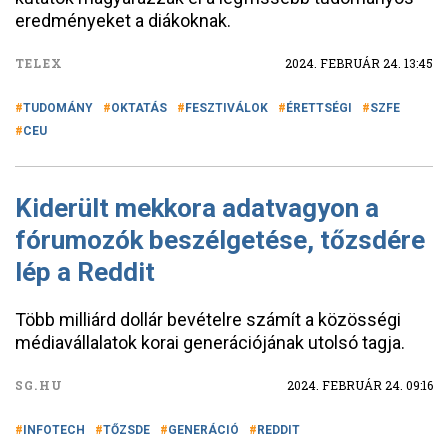
eredményeket a diákoknak.
TELEX
2024. FEBRUÁR 24. 13:45
TUDOMÁNY
OKTATÁS
FESZTIVÁLOK
ÉRETTSÉGI
SZFE
CEU
Kiderült mekkora adatvagyon a
fórumozók beszélgetése, tőzsdére
lép a Reddit
Több milliárd dollár bevételre számít a közösségi
médiavállalatok korai generációjának utolsó tagja.
SG.HU
2024. FEBRUÁR 24. 09:16
INFOTECH
TŐZSDE
GENERÁCIÓ
REDDIT