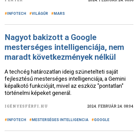
INFOTECH
VILÁGŰR
MARS
Nagyot bakizott a Google
mesterséges intelligenciája, nem
maradt következmények nélkül
A techcég határozatlan ideig szünetelteti saját
fejlesztésű mesterséges intelligenciája, a Gemini
képalkotó funkcióját, mivel az eszköz "pontatlan"
történelmi képeket generál.
IGÉNYESFÉRFI.HU
2024. FEBRUÁR 24. 08:04
INFOTECH
MESTERSÉGES INTELLIGENCIA
GOOGLE