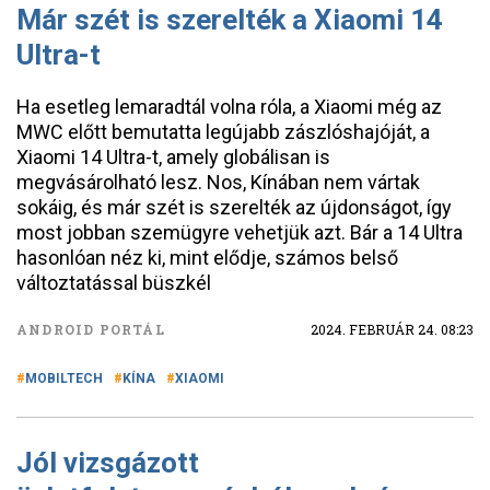
Már szét is szerelték a Xiaomi 14
Ultra-t
Ha esetleg lemaradtál volna róla, a Xiaomi még az
MWC előtt bemutatta legújabb zászlóshajóját, a
Xiaomi 14 Ultra-t, amely globálisan is
megvásárolható lesz. Nos, Kínában nem vártak
sokáig, és már szét is szerelték az újdonságot, így
most jobban szemügyre vehetjük azt. Bár a 14 Ultra
hasonlóan néz ki, mint elődje, számos belső
változtatással büszkél
ANDROID PORTÁL
2024. FEBRUÁR 24. 08:23
MOBILTECH
KÍNA
XIAOMI
Jól vizsgázott