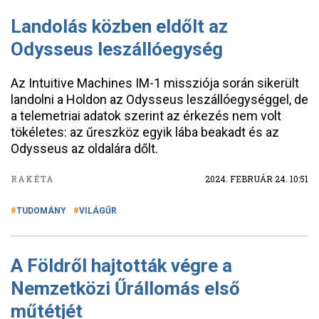
Landolás közben eldőlt az
Odysseus leszállóegység
Az Intuitive Machines IM-1 missziója során sikerült
landolni a Holdon az Odysseus leszállóegységgel, de
a telemetriai adatok szerint az érkezés nem volt
tökéletes: az űreszköz egyik lába beakadt és az
Odysseus az oldalára dőlt.
RAKÉTA
2024. FEBRUÁR 24. 10:51
TUDOMÁNY
VILÁGŰR
A Földről hajtották végre a
Nemzetközi Űrállomás első
műtétjét