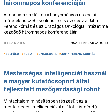
háromnapos konferenciáján
A robotasszisztált és a hagyományos urológiai
műtétek összehasonlításáról is szó lesz a Jahn
Ferenc kórház és az Országos Onkológiai Intézet ma
kezdődő háromnapos konferenciáján.
HIRADO.HU
2024. FEBRUÁR 24. 07:45
BELFÖLD
ROBOT
ONKOLÓGIA
JAHN FERENC KÓRHÁZ
Mesterséges intelligenciát használ
a magyar kutatócsoport által
fejlesztett mezőgazdasági robot
Mintaoltalom minősítésben részesült az a
mesterséges intelligenciával ellátott kisméretű