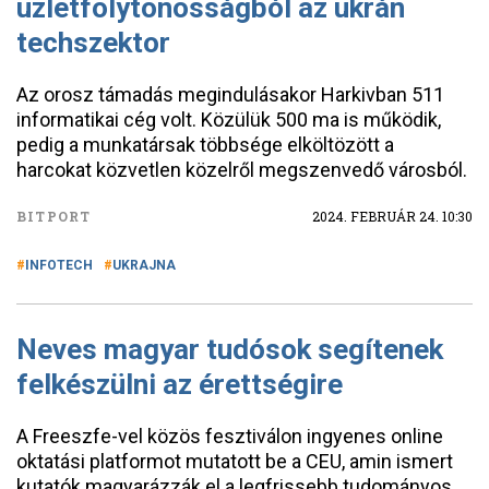
üzletfolytonosságból az ukrán
techszektor
Az orosz támadás megindulásakor Harkivban 511
informatikai cég volt. Közülük 500 ma is működik,
pedig a munkatársak többsége elköltözött a
harcokat közvetlen közelről megszenvedő városból.
BITPORT
2024. FEBRUÁR 24. 10:30
INFOTECH
UKRAJNA
Neves magyar tudósok segítenek
felkészülni az érettségire
A Freeszfe-vel közös fesztiválon ingyenes online
oktatási platformot mutatott be a CEU, amin ismert
kutatók magyarázzák el a legfrissebb tudományos