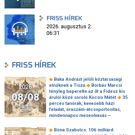
FRISS HÍREK
2026. augusztus 2.
06:31
FRISS HÍREK
◆
Baka Andrást jelöli köztársasági
◆
elnöknek a Tisza
Borbás Marcsi
2026
tényleg beperelte az őt a Fidesz kis
08/08
◆
árulói közé soroló Kocsis Mátét
35
perces tanórák, kevesebb házi
18:13
feladat, óraszám-átcsoportosítás,
mindennapos meseolvasás –
elkészült a minisztérium alsó
◆
tagozatos javaslatcsomagja
◆
Bóna Szabolcs: 106 milliárd
Lemond és az egyetemről is távozik