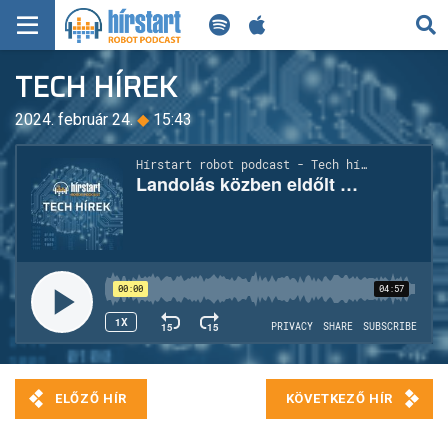
KERESÉS
TECH HÍREK
KEZDŐLAP
2024. február 24.
◆
15:43
FRISS HÍREK
TECH HÍREK
FILM-ZENE-SZÓRAKOZÁS
PLAYLIST
MI AZ A ROBOT PODCAST?