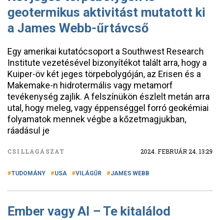
geotermikus aktivitást mutatott ki
a James Webb-űrtávcső
Egy amerikai kutatócsoport a Southwest Research
Institute vezetésével bizonyítékot talált arra, hogy a
Kuiper-öv két jeges törpebolygóján, az Erisen és a
Makemake-n hidrotermális vagy metamorf
tevékenység zajlik. A felszínükön észlelt metán arra
utal, hogy meleg, vagy éppenséggel forró geokémiai
folyamatok mennek végbe a kőzetmagjukban,
ráadásul je
CSILLAGÁSZAT
2024. FEBRUÁR 24. 13:29
TUDOMÁNY
USA
VILÁGŰR
JAMES WEBB
Ember vagy AI – Te kitalálod