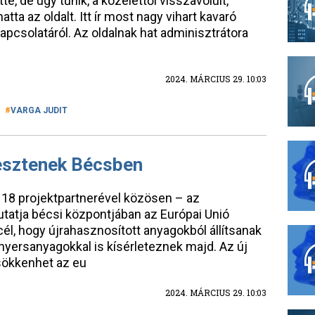
té, de úgy tűnik, a közélettől visszavolult,
a az oldalt. Itt ír most nagy vihart kavaró
apcsolatáról. Az oldalnak hat adminisztrátora
2024. MÁRCIUS 29. 10:03
VARGA JUDIT
lesztenek Bécsben
 18 projektpartnerével közösen – az
utatja bécsi központjában az Európai Unió
él, hogy újrahasznosított anyagokból állítsanak
 nyersanyagokkal is kísérleteznek majd. Az új
sökkenhet az eu
2024. MÁRCIUS 29. 10:03