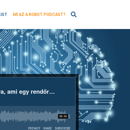
KERESÉS
LIST
MI AZ A ROBOT PODCAST?