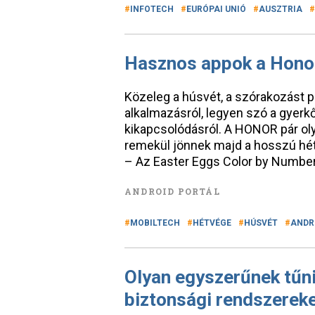
INFOTECH
EURÓPAI UNIÓ
AUSZTRIA
Hasznos appok a Honor
Közeleg a húsvét, a szórakozást pe
alkalmazásról, legyen szó a gyerk
kikapcsolódásról. A HONOR pár ol
remekül jönnek majd a hosszú hétv
– Az Easter Eggs Color by Number
ANDROID PORTÁL
MOBILTECH
HÉTVÉGE
HÚSVÉT
ANDR
Olyan egyszerűnek tűnik
biztonsági rendszerek