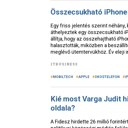
Összecsukható iPhone
Egy friss jelentés szerint néhány
áthelyeztek egy összecsukható iP
állítja, hogy az összehajtható iP
halasztották, miközben a beszállít
meglévő ütemtervükhöz. Év eleji 
ITBUSINESS
MOBILTECH
APPLE
OKOSTELEFON
I
Kié most Varga Judit h
oldala?
A Fidesz hirdette 26 millió forinté