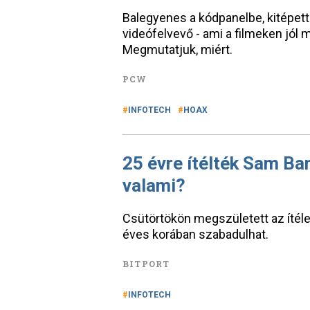
Balegyenes a kódpanelbe, kitépett
videófelvevő - ami a filmeken jól
Megmutatjuk, miért.
PCW
INFOTECH
HOAX
25 évre ítélték Sam Ba
valami?
Csütörtökön megszületett az ítéle
éves korában szabadulhat.
BITPORT
INFOTECH