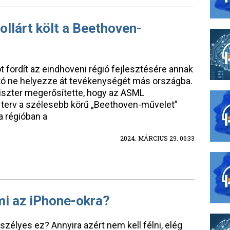
dollárt költ a Beethoven-
ót fordít az eindhoveni régió fejlesztésére annak
tó ne helyezze át tevékenységét más országba.
iszter megerősítette, hogy az ASML
t terv a szélesebb körű „Beethoven-művelet”
a régióban a
2024. MÁRCIUS 29. 06:33
i az iPhone-okra?
eszélyes ez? Annyira azért nem kell félni, elég