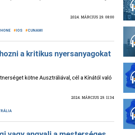
2024. MÁRCIUS 29. 08:00
PHONE
IOS
CUNAMI
ehozni a kritikus nyersanyagokat
tnerséget kötne Ausztráliával, cél a Kínától való
2024. MÁRCIUS 29. 11:34
RÁLIA
gi vagy angyali a mesterséges