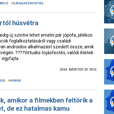
BÉCS
ÚJRAHASZNOSÍTÁS
tól húsvétra
dig új szintre lehet emelni pár jópofa, játékos
őcök foglalkoztatásáról vagy családi
yan androidos alkalmazást szedett össze, amik
égén. ????Virtuális tojásfestés, valódi ihletek
 egyfajta
2024. MÁRCIUS 29. 08:12
OID
HONOR
, amikor a filmekben feltörik a
et, de ez hatalmas kamu