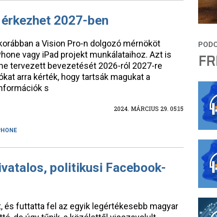
 érkezhet 2027-ben
, korábban a Vision Pro-n dolgozó mérnököt
hone vagy iPad projekt munkálataihoz. Azt is
FR
hone tervezett bevezetését 2026-ról 2027-re
ókat arra kérték, hogy tartsák magukat a
információk s
2024. MÁRCIUS 29. 05:15
PHONE
ivatalos, politikusi Facebook-
rt, és futtatta fel az egyik legértékesebb magyar