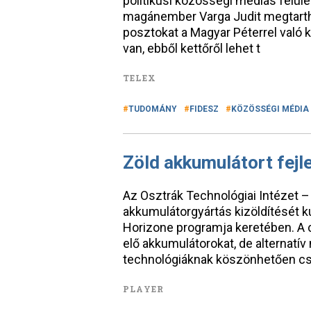
politikusi közösségi médiás felület
magánember Varga Judit megtarthatt
posztokat a Magyar Péterrel való k
van, ebből kettőről lehet t
TELEX
TUDOMÁNY
FIDESZ
KÖZÖSSÉGI MÉDIA
Zöld akkumulátort fej
Az Osztrák Technológiai Intézet –
akkumulátorgyártás kizöldítését k
Horizone programja keretében. A c
elő akkumulátorokat, de alternatív
technológiáknak köszönhetően c
PLAYER