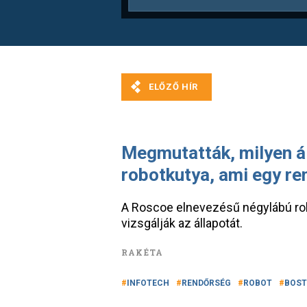
Megmutatták, milyen ál
robotkutya, ami egy re
A Roscoe elnevezésű négylábú rob
vizsgálják az állapotát.
RAKÉTA
INFOTECH
RENDŐRSÉG
ROBOT
BOS