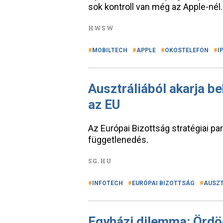
sok kontroll van még az Apple-nél.
HWSW
MOBILTECH
APPLE
OKOSTELEFON
I
Ausztráliából akarja b
az EU
Az Európai Bizottság stratégiai par
függetlenedés.
SG.HU
INFOTECH
EURÓPAI BIZOTTSÁG
AUSZT
Egyházi dilemma: Ördö