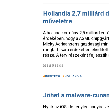
Hollandia 2,7 milliárd 
műveletre
A holland kormány 2,5 milliárd eur
érdekében, hogy a ASML chipgyár
Micky Adriaansens gazdasági min
megtartására érdekében elindítot
része. A terv részeként fejlesztik 
MÍNUSZOS
INFOTECH
HOLLANDIA
Jöhet a malware-cunam
Nyílik az iOS, de tényleg annyira v