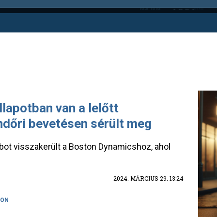
lapotban van a lelőtt
ndőri bevetésen sérült meg
ot visszakerült a Boston Dynamicshoz, ahol
2024. MÁRCIUS 29. 13:24
TON