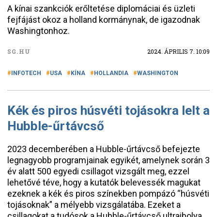
A kínai szankciók erőltetése diplomáciai és üzleti
fejfájást okoz a holland kormánynak, de igazodnak
Washingtonhoz.
SG.HU
2024. ÁPRILIS 7. 10:09
INFOTECH
USA
KÍNA
HOLLANDIA
WASHINGTON
Kék és piros húsvéti tojásokra lelt a
Hubble-űrtávcső
2023 decemberében a Hubble-űrtávcső befejezte
legnagyobb programjainak egyikét, amelynek során 3
év alatt 500 egyedi csillagot vizsgált meg, ezzel
lehetővé téve, hogy a kutatók belevessék magukat
ezeknek a kék és piros színekben pompázó “húsvéti
tojásoknak” a mélyebb vizsgálatába. Ezeket a
csillagokat a tudósok a Hubble-űrtávcső ultraibolya