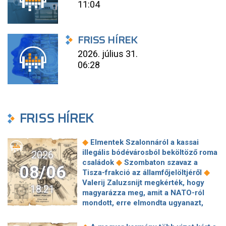
11:04
FRISS HÍREK
2026. július 31.
06:28
FRISS HÍREK
◆
Elmentek Szalonnáról a kassai
illegális bódévárosból beköltöző roma
2026
◆
családok
Szombaton szavaz a
08/06
◆
Tisza-frakció az államfőjelöltjéről
Valerij Zaluzsnijt megkérték, hogy
18:21
magyarázza meg, amit a NATO-ról
mondott, erre elmondta ugyanazt,
◆
csak még erősebben
800 millióért
kötött szerződéseket a HM cége a