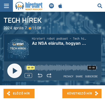
KERESÉS
TECH HÍREK
KEZDŐLAP
2024. április 7.
◆
15:08
FRISS HÍREK
TECH HÍREK
FILM-ZENE-SZÓRAKOZÁS
PLAYLIST
MI AZ A ROBOT PODCAST?