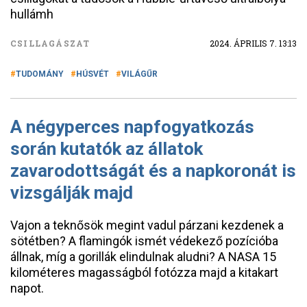
hullámh
CSILLAGÁSZAT
2024. ÁPRILIS 7. 13:13
TUDOMÁNY
HÚSVÉT
VILÁGŰR
A négyperces napfogyatkozás
során kutatók az állatok
zavarodottságát és a napkoronát is
vizsgálják majd
Vajon a teknősök megint vadul párzani kezdenek a
sötétben? A flamingók ismét védekező pozícióba
állnak, míg a gorillák elindulnak aludni? A NASA 15
kilométeres magasságból fotózza majd a kitakart
napot.