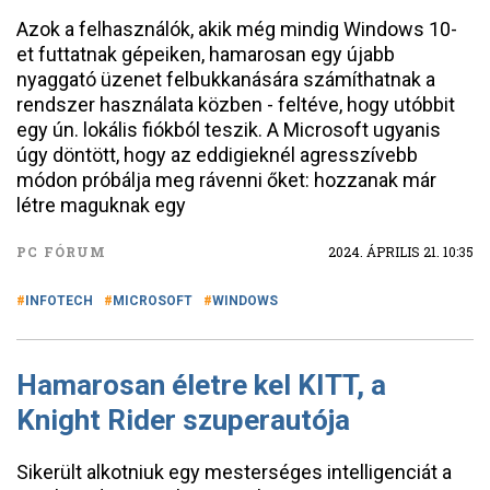
Azok a felhasználók, akik még mindig Windows 10-
et futtatnak gépeiken, hamarosan egy újabb
nyaggató üzenet felbukkanására számíthatnak a
rendszer használata közben - feltéve, hogy utóbbit
egy ún. lokális fiókból teszik. A Microsoft ugyanis
úgy döntött, hogy az eddigieknél agresszívebb
módon próbálja meg rávenni őket: hozzanak már
létre maguknak egy
PC FÓRUM
2024. ÁPRILIS 21. 10:35
INFOTECH
MICROSOFT
WINDOWS
Hamarosan életre kel KITT, a
Knight Rider szuperautója
Sikerült alkotniuk egy mesterséges intelligenciát a