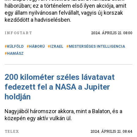
háborúban; ez a történelem első ilyen akciója, amit
egy állam nyilvánosan felvállalt, vagyis új korszak
kezdődött a hadviselésben.
INFOSTART
2024. ÁPRILIS 21. 08:00
KÜLFÖLD
HÁBORÚ
IZRAEL
MESTERSÉGES INTELLIGENCIA
HAMÁSZ
200 kilométer széles lávatavat
fedezett fel a NASA a Jupiter
holdján
Nagyjából háromszor akkora, mint a Balaton, és a
közepén egy aktív vulkán ül.
TELEX
2024. ÁPRILIS 21. 08:44