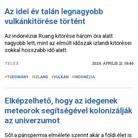
Az idei év talán legnagyobb
vulkánkitörése történt
Az indonéziai Ruang kitörése három óra alatt
nagyobb lett, mint az elmúlt időszak izlandi kitörései
sokkal hosszabb idő alatt.
TELEX
2024. ÁPRILIS 21. 06:46
TUDOMÁNY
IZLAND
VULKÁN
INDONÉZIA
Elképzelhető, hogy az idegenek
meteorok segítségével kolonizálják
az univerzumot
Sőt a pánspermia elmélete szerint akár a földi élet is