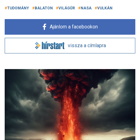
TUDOMÁNY
BALATON
VILÁGŰR
NASA
VULKÁN
Ajánlom a facebookon
vissza a címlapra