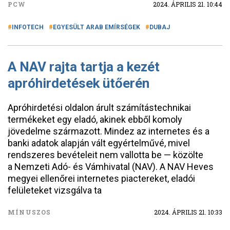
PCW
2024. ÁPRILIS 21. 10:44
INFOTECH
EGYESÜLT ARAB EMÍRSÉGEK
DUBAJ
A NAV rajta tartja a kezét
apróhirdetések ütőerén
Apróhirdetési oldalon árult számítástechnikai
termékeket egy eladó, akinek ebből komoly
jövedelme származott. Mindez az internetes és a
banki adatok alapján vált egyértelművé, mivel
rendszeres bevételeit nem vallotta be — közölte
a Nemzeti Adó- és Vámhivatal (NAV). A NAV Heves
megyei ellenőrei internetes piactereket, eladói
felületeket vizsgálva ta
MÍNUSZOS
2024. ÁPRILIS 21. 10:33