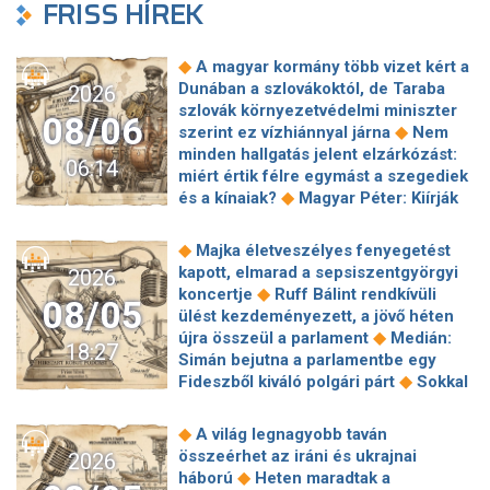
FRISS HÍREK
◆
A magyar kormány több vizet kért a
Dunában a szlovákoktól, de Taraba
2026
szlovák környezetvédelmi miniszter
08/06
◆
szerint ez vízhiánnyal járna
Nem
minden hallgatás jelent elzárkózást:
06:14
miért értik félre egymást a szegediek
◆
és a kínaiak?
Magyar Péter: Kiírják
az első szélerőművi pályázatokat, a
projektekben magyar állami
◆
Majka életveszélyes fenyegetést
◆
tulajdonrészt fognak előírni
Orbán
kapott, elmarad a sepsiszentgyörgyi
2026
Gáspár hatszor repült honvédségi
◆
koncertje
Ruff Bálint rendkívüli
08/05
◆
gépen Csádba és Nigerbe
Ismert
ülést kezdeményezett, a jövő héten
magyar utazási iroda ment csődbe,
◆
újra összeül a parlament
Medián:
18:27
bolgár biztosítóval hadakozhatnak az
Simán bejutna a parlamentbe egy
◆
utasok
Amerikai rakétákat is
◆
Fideszből kiváló polgári párt
Sokkal
zsákmányolt az előrenyomuló orosz
◆
olcsóbb lesz végre a tankolás
◆
hadsereg
Az élet Balásy Gyula
Vitézy: 42 új, 120 méteres
◆
A világ legnagyobb taván
után: a Szerencsejáték Zrt. átalakítja
motorvonatot vesznek, teljesen
összeérhet az iráni és ukrajnai
2026
◆
ügynökségi modelljét
A Tisza-
megújul a szentendrei, a csepeli és a
◆
háború
Heten maradtak a
frakció kezdeményezte, hogy jövő