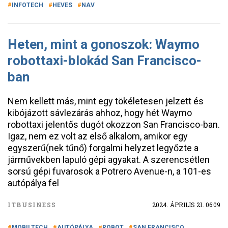
INFOTECH
HEVES
NAV
Heten, mint a gonoszok: Waymo
robottaxi-blokád San Francisco-
ban
Nem kellett más, mint egy tökéletesen jelzett és
kibójázott sávlezárás ahhoz, hogy hét Waymo
robottaxi jelentős dugót okozzon San Francisco-ban.
Igaz, nem ez volt az első alkalom, amikor egy
egyszerű(nek tűnő) forgalmi helyzet legyőzte a
járművekben lapuló gépi agyakat. A szerencsétlen
sorsú gépi fuvarosok a Potrero Avenue-n, a 101-es
autópálya fel
ITBUSINESS
2024. ÁPRILIS 21. 06:09
MOBILTECH
AUTÓPÁLYA
ROBOT
SAN FRANCISCO