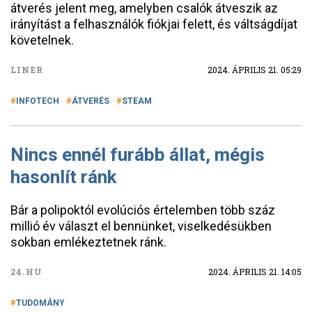
átverés jelent meg, amelyben csalók átveszik az
irányítást a felhasználók fiókjai felett, és váltságdíjat
követelnek.
LINER
2024. ÁPRILIS 21. 05:29
INFOTECH
ÁTVERÉS
STEAM
Nincs ennél furább állat, mégis
hasonlít ránk
Bár a polipoktól evolúciós értelemben több száz
millió év választ el bennünket, viselkedésükben
sokban emlékeztetnek ránk.
24.HU
2024. ÁPRILIS 21. 14:05
TUDOMÁNY