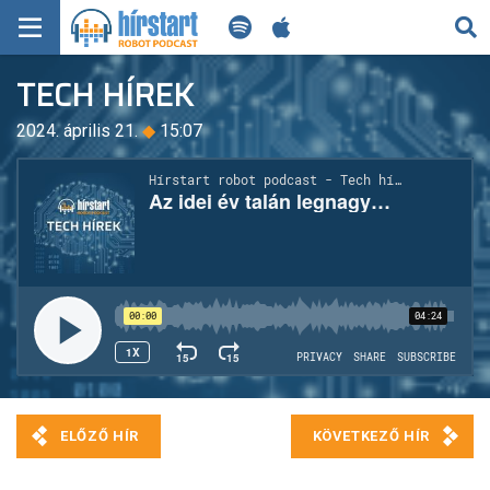
KERESÉS
TECH HÍREK
KEZDŐLAP
2024. április 21.
◆
15:07
FRISS HÍREK
TECH HÍREK
FILM-ZENE-SZÓRAKOZÁS
PLAYLIST
MI AZ A ROBOT PODCAST?