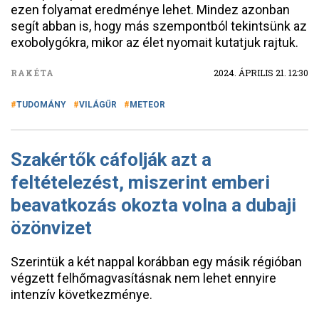
ezen folyamat eredménye lehet. Mindez azonban
segít abban is, hogy más szempontból tekintsünk az
exobolygókra, mikor az élet nyomait kutatjuk rajtuk.
RAKÉTA
2024. ÁPRILIS 21. 12:30
TUDOMÁNY
VILÁGŰR
METEOR
Szakértők cáfolják azt a
feltételezést, miszerint emberi
beavatkozás okozta volna a dubaji
özönvizet
Szerintük a két nappal korábban egy másik régióban
végzett felhőmagvasításnak nem lehet ennyire
intenzív következménye.