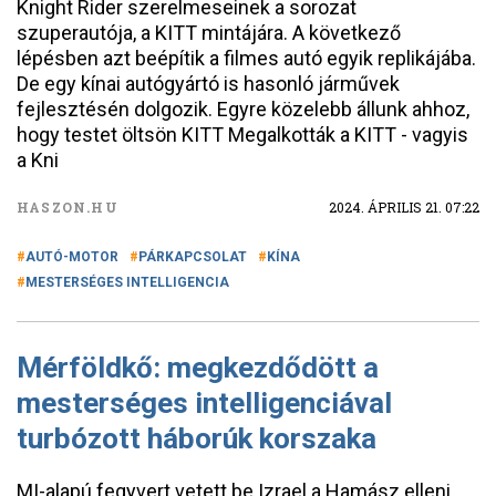
Knight Rider szerelmeseinek a sorozat
szuperautója, a KITT mintájára. A következő
lépésben azt beépítik a filmes autó egyik replikájába.
De egy kínai autógyártó is hasonló járművek
fejlesztésén dolgozik. Egyre közelebb állunk ahhoz,
hogy testet öltsön KITT Megalkották a KITT - vagyis
a Kni
HASZON.HU
2024. ÁPRILIS 21. 07:22
AUTÓ-MOTOR
PÁRKAPCSOLAT
KÍNA
MESTERSÉGES INTELLIGENCIA
Mérföldkő: megkezdődött a
mesterséges intelligenciával
turbózott háborúk korszaka
MI-alapú fegyvert vetett be Izrael a Hamász elleni