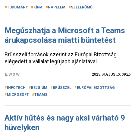
TUDOMÁNY
KÍNA
NAPELEM
SZÉLERŐMŰ
Megúszhatja a Microsoft a Teams
árukapcsolása miatti büntetést
Brüsszeli források szerint az Európai Bizottság
elégedett a vállalat legújabb ajánlatával.
HWSW
2025. MÁJUS 15. 09:26
INFOTECH
BELGIUM
BRÜSSZEL
EURÓPAI BIZOTTSÁG
MICROSOFT
TEAMS
Aktív hűtés és nagy aksi várható 9
hüvelyken