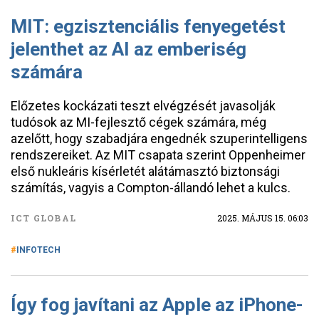
MIT: egzisztenciális fenyegetést
jelenthet az AI az emberiség
számára
Előzetes kockázati teszt elvégzését javasolják
tudósok az MI-fejlesztő cégek számára, még
azelőtt, hogy szabadjára engednék szuperintelligens
rendszereiket. Az MIT csapata szerint Oppenheimer
első nukleáris kísérletét alátámasztó biztonsági
számítás, vagyis a Compton-állandó lehet a kulcs.
ICT GLOBAL
2025. MÁJUS 15. 06:03
INFOTECH
Így fog javítani az Apple az iPhone-