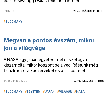
és a félsivataggá válás felé tart a terület.
TELEX
2025. MÁJUS 15. 08:08
TUDOMÁNY
Megvan a pontos évszám, mikor
jön a világvége
A NASA egy japán egyetemmel összefogva
kiszámolta, mikor köszönt be a vég. Ráérünk még
felhalmozni a konzerveket és a tartós tejet.
FIRST CLASS
2025. MÁJUS 15. 12:26
TUDOMÁNY
EGYETEM
JAPÁN
VILÁGŰR
NASA