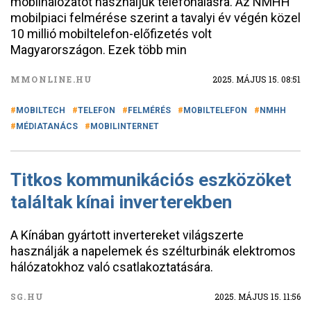
mobilhálózatot használjuk telefonálásra. Az NMHH
mobilpiaci felmérése szerint a tavalyi év végén közel
10 millió mobiltelefon-előfizetés volt
Magyarországon. Ezek több min
MMONLINE.HU
2025. MÁJUS 15. 08:51
MOBILTECH
TELEFON
FELMÉRÉS
MOBILTELEFON
NMHH
MÉDIATANÁCS
MOBILINTERNET
Titkos kommunikációs eszközöket
találtak kínai inverterekben
A Kínában gyártott invertereket világszerte
használják a napelemek és szélturbinák elektromos
hálózatokhoz való csatlakoztatására.
SG.HU
2025. MÁJUS 15. 11:56