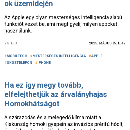
ok üzemidején
Az Apple egy olyan mesterséges intelligencia alapú
funkciót vezet be, ami megfigyeli, milyen appokat
használunk.
24.HU
2025. MÁJUS 15. 11:49
MOBILTECH
MESTERSÉGES INTELLIGENCIA
APPLE
OKOSTELEFON
IPHONE
Ha ez így megy tovább,
elfelejthetjük az árvalányhajas
Homokhátságot
A szárazodás és a melegedő klíma miatt a
Kiskunság homoki gyepein az inváziós prérifű hódít,