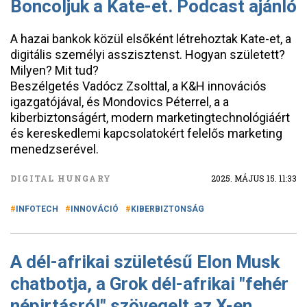
Boncoljuk a Kate-et. Podcast ajánló
A hazai bankok közül elsőként létrehoztak Kate-et, a
digitális személyi asszisztenst. Hogyan született?
Milyen? Mit tud?
Beszélgetés Vadócz Zsolttal, a K&H innovációs
igazgatójával, és Mondovics Péterrel, a a
kiberbiztonságért, modern marketingtechnológiáért
és kereskedlemi kapcsolatokért felelős marketing
menedzserével.
DIGITAL HUNGARY
2025. MÁJUS 15. 11:33
INFOTECH
INNOVÁCIÓ
KIBERBIZTONSÁG
A dél-afrikai születésű Elon Musk
chatbotja, a Grok dél-afrikai "fehér
népirtásról" szövegelt az X-en