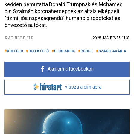
kedden bemutatta Donald Trumpnak és Mohamed
bin Szalmán koronahercegnek az általa elképzelt
"tízmilliós nagyságrendű" humanoid robotokat és
önvezető autókat.
NAPHIRE.HU
2025. MÁJUS 15. 11:31
KÜLFÖLD
BEFEKTETŐ
ELON MUSK
ROBOT
SZAÚD-ARÁBIA
Ajánlom a facebookon
vissza a címlapra