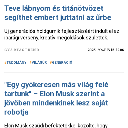
Teve lábnyom és titánötvözet
segíthet embert juttatni az űrbe
Új generációs holdgumik fejlesztéséért indult el az
iparági verseny, kreatív megoldások születtek.
GYÁRTÁSTREND
2025. MÁJUS 15. 12:06
TUDOMÁNY
VILÁGŰR
GENERÁCIÓ
"Egy gyökeresen más világ felé
tartunk" – Elon Musk szerint a
jövőben mindenkinek lesz saját
robotja
Elon Musk szaúdi befektetőkkel közölte, hogy