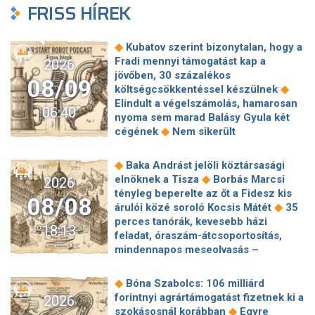
FRISS HÍREK
◆
Kubatov szerint bizonytalan, hogy a
Fradi mennyi támogatást kap a
2026
jövőben, 30 százalékos
08/09
◆
költségcsökkentéssel készülnek
Elindult a végelszámolás, hamarosan
06:40
nyoma sem marad Balásy Gyula két
◆
cégének
Nem sikerült
megállapodni a köztársasági elnökről,
tojással dobálták meg a
◆
Baka Andrást jelöli köztársasági
◆
miniszterelnököt – Koszovóban
◆
elnöknek a Tisza
Borbás Marcsi
2026
Szépségipar és orvosi turizmus:
tényleg beperelte az őt a Fidesz kis
08/08
milyen erős Budapest a plasztikai
◆
árulói közé soroló Kocsis Mátét
35
◆
sebészet térképén?
72 óra
perces tanórák, kevesebb házi
18:13
◆
Montenegróban
35 perces tanórák
feladat, óraszám-átcsoportosítás,
lehetnek az alsó tagozatos diákoknak,
mindennapos meseolvasás –
komoly változások jöhetnek az
elkészült a minisztérium alsó
◆
iskolákban
Karácsony: A NER Baka
◆
tagozatos javaslatcsomagja
◆
Bóna Szabolcs: 106 milliárd
András kirúgásával kezdődött, most a
Lemond és az egyetemről is távozik
forintnyi agrártámogatást fizetnek ki a
2026
köztársasági elnökké választásával ér
az Ádám Zoltánt kirúgó corvinusos
◆
szokásosnál korábban
Egyre
◆
véget
Farkas Fanni, a Tv2 Híradó új