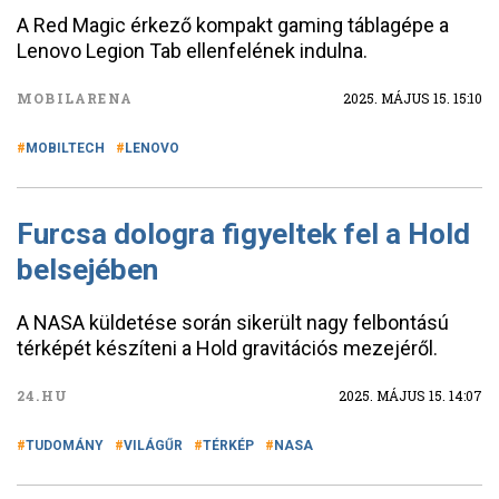
A Red Magic érkező kompakt gaming táblagépe a
Lenovo Legion Tab ellenfelének indulna.
MOBILARENA
2025. MÁJUS 15. 15:10
MOBILTECH
LENOVO
Furcsa dologra figyeltek fel a Hold
belsejében
A NASA küldetése során sikerült nagy felbontású
térképét készíteni a Hold gravitációs mezejéről.
24.HU
2025. MÁJUS 15. 14:07
TUDOMÁNY
VILÁGŰR
TÉRKÉP
NASA