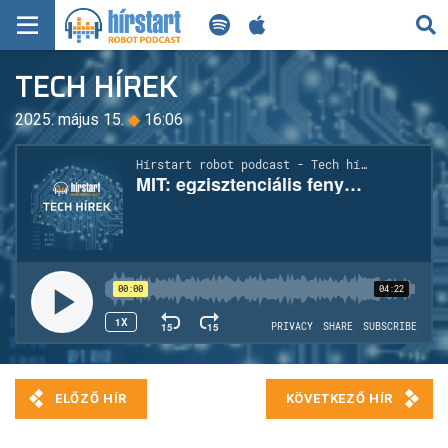
KERESÉS
TECH HÍREK
KEZDŐLAP
2025. május 15.
◆
16:06
FRISS HÍREK
TECH HÍREK
FILM-ZENE-SZÓRAKOZÁS
PLAYLIST
MI AZ A ROBOT PODCAST?