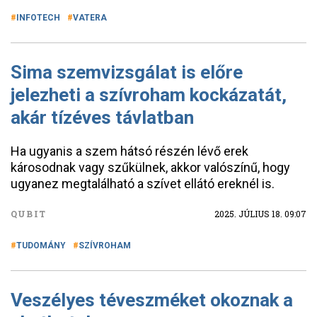
INFOTECH
VATERA
Sima szemvizsgálat is előre
jelezheti a szívroham kockázatát,
akár tízéves távlatban
Ha ugyanis a szem hátsó részén lévő erek
károsodnak vagy szűkülnek, akkor valószínű, hogy
ugyanez megtalálható a szívet ellátó ereknél is.
QUBIT
2025. JÚLIUS 18. 09:07
TUDOMÁNY
SZÍVROHAM
Veszélyes téveszméket okoznak a