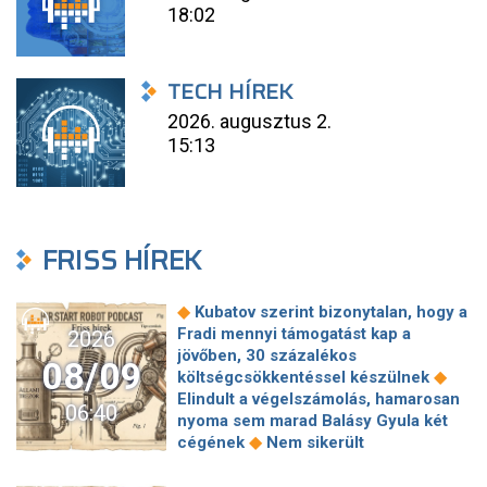
18:02
TECH HÍREK
2026. augusztus 2.
15:13
FRISS HÍREK
◆
Kubatov szerint bizonytalan, hogy a
Fradi mennyi támogatást kap a
2026
jövőben, 30 százalékos
08/09
◆
költségcsökkentéssel készülnek
Elindult a végelszámolás, hamarosan
06:40
nyoma sem marad Balásy Gyula két
◆
cégének
Nem sikerült
megállapodni a köztársasági elnökről,
tojással dobálták meg a