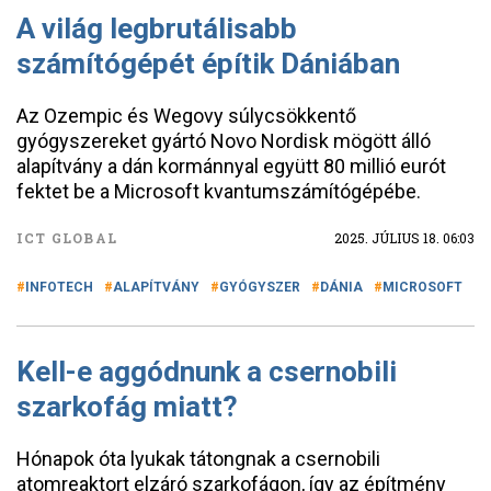
A világ legbrutálisabb
számítógépét építik Dániában
Az Ozempic és Wegovy súlycsökkentő
gyógyszereket gyártó Novo Nordisk mögött álló
alapítvány a dán kormánnyal együtt 80 millió eurót
fektet be a Microsoft kvantumszámítógépébe.
ICT GLOBAL
2025. JÚLIUS 18. 06:03
INFOTECH
ALAPÍTVÁNY
GYÓGYSZER
DÁNIA
MICROSOFT
Kell-e aggódnunk a csernobili
szarkofág miatt?
Hónapok óta lyukak tátongnak a csernobili
atomreaktort elzáró szarkofágon, így az építmény