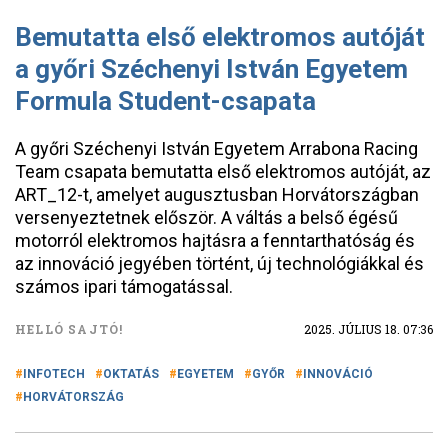
Bemutatta első elektromos autóját
a győri Széchenyi István Egyetem
Formula Student-csapata
A győri Széchenyi István Egyetem Arrabona Racing
Team csapata bemutatta első elektromos autóját, az
ART_12-t, amelyet augusztusban Horvátországban
versenyeztetnek először. A váltás a belső égésű
motorról elektromos hajtásra a fenntarthatóság és
az innováció jegyében történt, új technológiákkal és
számos ipari támogatással.
HELLÓ SAJTÓ!
2025. JÚLIUS 18. 07:36
INFOTECH
OKTATÁS
EGYETEM
GYŐR
INNOVÁCIÓ
HORVÁTORSZÁG