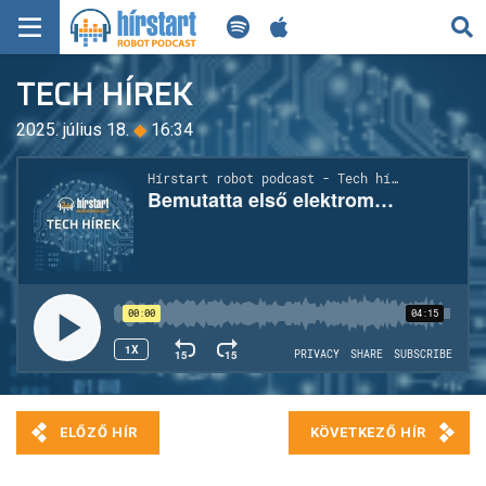
KERESÉS
TECH HÍREK
KEZDŐLAP
2025. július 18.
◆
16:34
FRISS HÍREK
TECH HÍREK
FILM-ZENE-SZÓRAKOZÁS
PLAYLIST
MI AZ A ROBOT PODCAST?