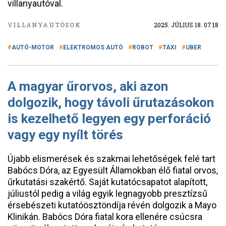
villanyautóval.
VILLANYAUTÓSOK
2025. JÚLIUS 18. 07:18
AUTÓ-MOTOR
ELEKTROMOS AUTÓ
ROBOT
TAXI
UBER
A magyar űrorvos, aki azon
dolgozik, hogy távoli űrutazásokon
is kezelhető legyen egy perforáció
vagy egy nyílt törés
Újabb elismerések és szakmai lehetőségek felé tart
Babócs Dóra, az Egyesült Államokban élő fiatal orvos,
űrkutatási szakértő. Saját kutatócsapatot alapított,
júliustól pedig a világ egyik legnagyobb presztízsű
érsebészeti kutatóösztöndíja révén dolgozik a Mayo
Klinikán. Babócs Dóra fiatal kora ellenére csúcsra