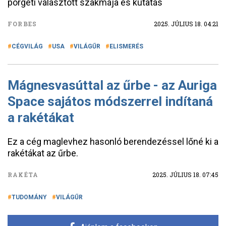
pörgeti választott szakmája és kutatás
FORBES
2025. JÚLIUS 18. 04:21
CÉGVILÁG
USA
VILÁGŰR
ELISMERÉS
Mágnesvasúttal az űrbe - az Auriga
Space sajátos módszerrel indítaná
a rakétákat
Ez a cég maglevhez hasonló berendezéssel lőné ki a
rakétákat az űrbe.
RAKÉTA
2025. JÚLIUS 18. 07:45
TUDOMÁNY
VILÁGŰR