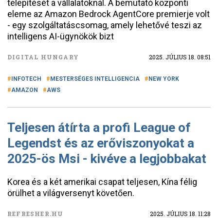
telepítését a vállalatoknál. A bemutató központi
eleme az Amazon Bedrock AgentCore premierje volt
- egy szolgáltatáscsomag, amely lehetővé teszi az
intelligens AI-ügynökök bizt
DIGITAL HUNGARY
2025. JÚLIUS 18. 08:51
INFOTECH
MESTERSÉGES INTELLIGENCIA
NEW YORK
AMAZON
AWS
Teljesen átírta a profi League of
Legendst és az erőviszonyokat a
2025-ös Msi - kivéve a legjobbakat
Korea és a két amerikai csapat teljesen, Kína félig
örülhet a világversenyt követően.
REFRESHER.HU
2025. JÚLIUS 18. 11:28