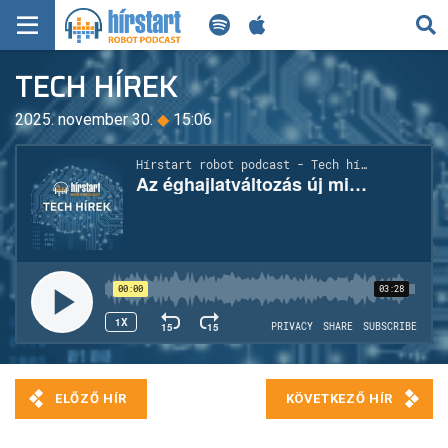
KERESÉS
TECH HÍREK
KEZDŐLAP
2025. november 30.
◆
15:06
FRISS HÍREK
TECH HÍREK
FILM-ZENE-SZÓRAKOZÁS
PLAYLIST
MI AZ A ROBOT PODCAST?