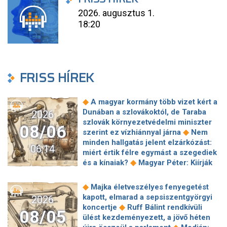
2026. augusztus 1.
18:20
FRISS HÍREK
◆
A magyar kormány több vizet kért a
Dunában a szlovákoktól, de Taraba
2026
szlovák környezetvédelmi miniszter
08/06
◆
szerint ez vízhiánnyal járna
Nem
minden hallgatás jelent elzárkózást:
06:14
miért értik félre egymást a szegediek
◆
és a kínaiak?
Magyar Péter: Kiírják
az első szélerőművi pályázatokat, a
projektekben magyar állami
◆
Majka életveszélyes fenyegetést
◆
tulajdonrészt fognak előírni
Orbán
kapott, elmarad a sepsiszentgyörgyi
2026
Gáspár hatszor repült honvédségi
◆
koncertje
Ruff Bálint rendkívüli
08/05
◆
gépen Csádba és Nigerbe
Ismert
ülést kezdeményezett, a jövő héten
magyar utazási iroda ment csődbe,