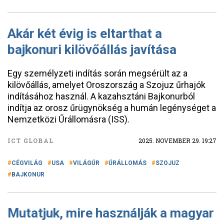
Akár két évig is eltarthat a
bajkonuri kilövőállás javítása
Egy személyzeti indítás során megsérült az a
kilövőállás, amelyet Oroszország a Szojuz űrhajók
indításához használ. A kazahsztáni Bajkonurból
indítja az orosz űrügynökség a humán legénységet a
Nemzetközi Űrállomásra (ISS).
ICT GLOBAL
2025. NOVEMBER 29. 19:27
CÉGVILÁG
USA
VILÁGŰR
ŰRÁLLOMÁS
SZOJUZ
BAJKONUR
Mutatjuk, mire használják a magyar