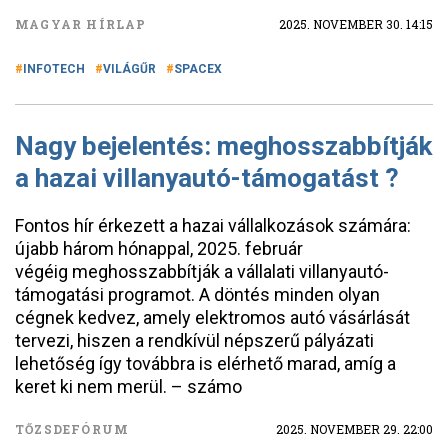
MAGYAR HÍRLAP
2025. NOVEMBER 30. 14:15
INFOTECH
VILÁGŰR
SPACEX
Nagy bejelentés: meghosszabbítják
a hazai villanyautó-támogatást ?
Fontos hír érkezett a hazai vállalkozások számára:
újabb három hónappal, 2025. február
végéig meghosszabbítják a vállalati villanyautó-
támogatási programot. A döntés minden olyan
cégnek kedvez, amely elektromos autó vásárlását
tervezi, hiszen a rendkívül népszerű pályázati
lehetőség így továbbra is elérhető marad, amíg a
keret ki nem merül. – számo
TŐZSDEFÓRUM
2025. NOVEMBER 29. 22:00