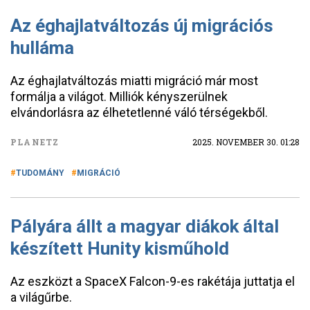
Az éghajlatváltozás új migrációs
hulláma
Az éghajlatváltozás miatti migráció már most
formálja a világot. Milliók kényszerülnek
elvándorlásra az élhetetlenné váló térségekből.
PLANETZ
2025. NOVEMBER 30. 01:28
TUDOMÁNY
MIGRÁCIÓ
Pályára állt a magyar diákok által
készített Hunity kisműhold
Az eszközt a SpaceX Falcon-9-es rakétája juttatja el
a világűrbe.