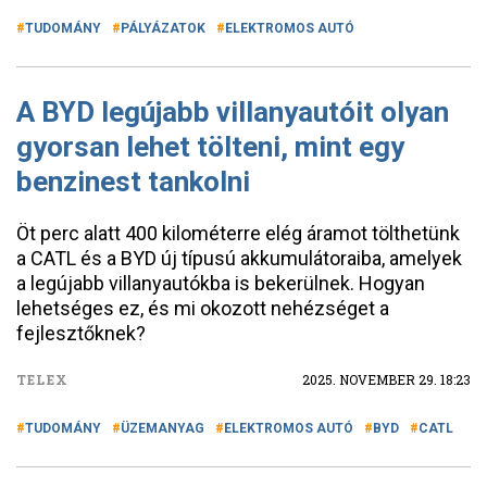
TUDOMÁNY
PÁLYÁZATOK
ELEKTROMOS AUTÓ
A BYD legújabb villanyautóit olyan
gyorsan lehet tölteni, mint egy
benzinest tankolni
Öt perc alatt 400 kilométerre elég áramot tölthetünk
a CATL és a BYD új típusú akkumulátoraiba, amelyek
a legújabb villanyautókba is bekerülnek. Hogyan
lehetséges ez, és mi okozott nehézséget a
fejlesztőknek?
TELEX
2025. NOVEMBER 29. 18:23
TUDOMÁNY
ÜZEMANYAG
ELEKTROMOS AUTÓ
BYD
CATL