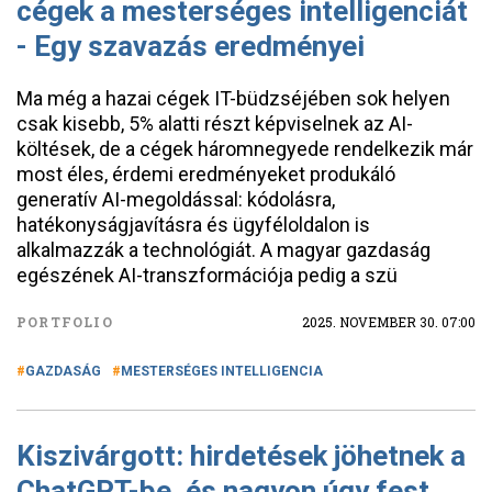
cégek a mesterséges intelligenciát
- Egy szavazás eredményei
Ma még a hazai cégek IT-büdzséjében sok helyen
csak kisebb, 5% alatti részt képviselnek az AI-
költések, de a cégek háromnegyede rendelkezik már
most éles, érdemi eredményeket produkáló
generatív AI-megoldással: kódolásra,
hatékonyságjavításra és ügyféloldalon is
alkalmazzák a technológiát. A magyar gazdaság
egészének AI-transzformációja pedig a szü
PORTFOLIO
2025. NOVEMBER 30. 07:00
GAZDASÁG
MESTERSÉGES INTELLIGENCIA
Kiszivárgott: hirdetések jöhetnek a
ChatGPT-be, és nagyon úgy fest,