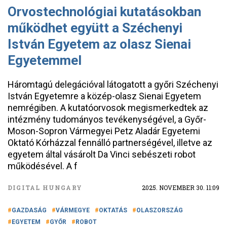
Orvostechnológiai kutatásokban
működhet együtt a Széchenyi
István Egyetem az olasz Sienai
Egyetemmel
Háromtagú delegációval látogatott a győri Széchenyi
István Egyetemre a közép-olasz Sienai Egyetem
nemrégiben. A kutatóorvosok megismerkedtek az
intézmény tudományos tevékenységével, a Győr-
Moson-Sopron Vármegyei Petz Aladár Egyetemi
Oktató Kórházzal fennálló partnerségével, illetve az
egyetem által vásárolt Da Vinci sebészeti robot
működésével. A f
DIGITAL HUNGARY
2025. NOVEMBER 30. 11:09
GAZDASÁG
VÁRMEGYE
OKTATÁS
OLASZORSZÁG
EGYETEM
GYŐR
ROBOT