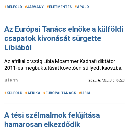
BELFÖLD
JÁRVÁNY
ÉLETMENTÉS
ÁPOLÓ
Az Európai Tanács elnöke a külföldi
csapatok kivonását sürgette
Líbiából
Az afrikai ország Líbia Moammer Kadhafi diktátor
2011-es megbuktatását követően süllyedt káoszba.
HÍRTV
2021. ÁPRILIS 5. 06:20
KÜLFÖLD
AFRIKA
EURÓPAI TANÁCS
LÍBIA
A tési szélmalmok felújítása
hamarosan elkezdődik