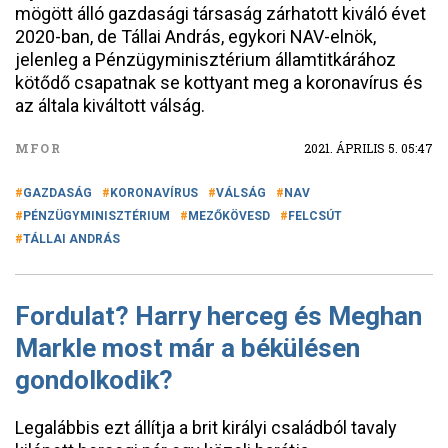
mögött álló gazdasági társaság zárhatott kiváló évet
2020-ban, de Tállai András, egykori NAV-elnök,
jelenleg a Pénzügyminisztérium államtitkárához
kötődő csapatnak se kottyant meg a koronavírus és
az általa kiváltott válság.
MFOR
2021. ÁPRILIS 5. 05:47
GAZDASÁG
KORONAVÍRUS
VÁLSÁG
NAV
PÉNZÜGYMINISZTÉRIUM
MEZŐKÖVESD
FELCSÚT
TÁLLAI ANDRÁS
Fordulat? Harry herceg és Meghan
Markle most már a békülésen
gondolkodik?
Legalábbis ezt állítja a brit királyi családból tavaly