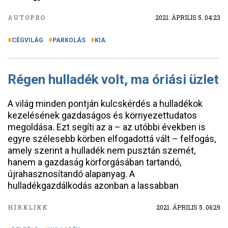
AUTOPRO
2021. ÁPRILIS 5. 04:23
CÉGVILÁG
PARKOLÁS
KIA
Régen hulladék volt, ma óriási üzlet
A világ minden pontján kulcskérdés a hulladékok
kezelésének gazdaságos és környezettudatos
megoldása. Ezt segíti az a – az utóbbi években is
egyre szélesebb körben elfogadottá vált – felfogás,
amely szerint a hulladék nem pusztán szemét,
hanem a gazdaság körforgásában tartandó,
újrahasznosítandó alapanyag. A
hulladékgazdálkodás azonban a lassabban
HÍRKLIKK
2021. ÁPRILIS 5. 06:29