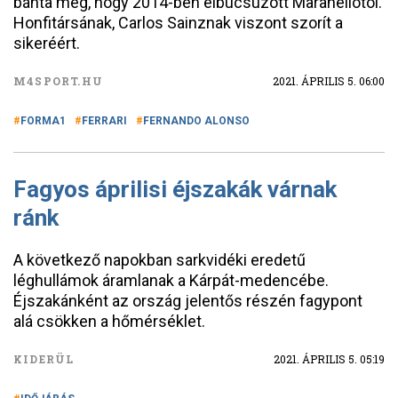
bánta meg, hogy 2014-ben elbúcsúzott Maranellótól.
Honfitársának, Carlos Sainznak viszont szorít a
sikeréért.
M4SPORT.HU
2021. ÁPRILIS 5. 06:00
FORMA1
FERRARI
FERNANDO ALONSO
Fagyos áprilisi éjszakák várnak
ránk
A következő napokban sarkvidéki eredetű
léghullámok áramlanak a Kárpát-medencébe.
Éjszakánként az ország jelentős részén fagypont
alá csökken a hőmérséklet.
KIDERÜL
2021. ÁPRILIS 5. 05:19