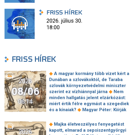
FRISS HÍREK
2026. július 30.
18:00
FRISS HÍREK
◆
A magyar kormány több vizet kért a
Dunában a szlovákoktól, de Taraba
2026
szlovák környezetvédelmi miniszter
08/06
◆
szerint ez vízhiánnyal járna
Nem
minden hallgatás jelent elzárkózást:
06:14
miért értik félre egymást a szegediek
◆
és a kínaiak?
Magyar Péter: Kiírják
az első szélerőművi pályázatokat, a
projektekben magyar állami
◆
Majka életveszélyes fenyegetést
◆
tulajdonrészt fognak előírni
Orbán
kapott, elmarad a sepsiszentgyörgyi
2026
Gáspár hatszor repült honvédségi