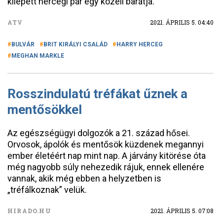
kilépett hercegi pár egy közeli barátja.
ATV
2021. ÁPRILIS 5. 04:40
BULVÁR
BRIT KIRÁLYI CSALÁD
HARRY HERCEG
MEGHAN MARKLE
Rosszindulatú tréfákat űznek a
mentősökkel
Az egészségügyi dolgozók a 21. század hősei.
Orvosok, ápolók és mentősök küzdenek megannyi
ember életéért nap mint nap. A járvány kitörése óta
még nagyobb súly nehezedik rájuk, ennek ellenére
vannak, akik még ebben a helyzetben is
„tréfálkoznak” velük.
HIRADO.HU
2021. ÁPRILIS 5. 07:08