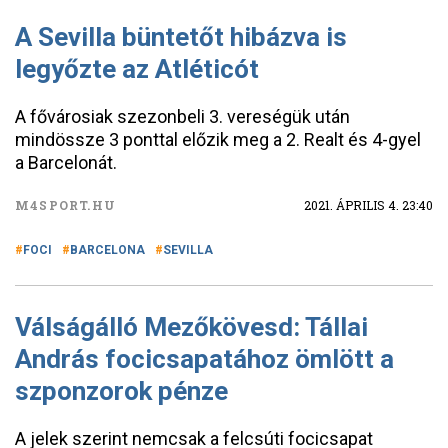
A Sevilla büntetőt hibázva is
legyőzte az Atléticót
A fővárosiak szezonbeli 3. vereségük után
mindössze 3 ponttal előzik meg a 2. Realt és 4-gyel
a Barcelonát.
M4SPORT.HU
2021. ÁPRILIS 4. 23:40
FOCI
BARCELONA
SEVILLA
Válságálló Mezőkövesd: Tállai
András focicsapatához ömlött a
szponzorok pénze
A jelek szerint nemcsak a felcsúti focicsapat