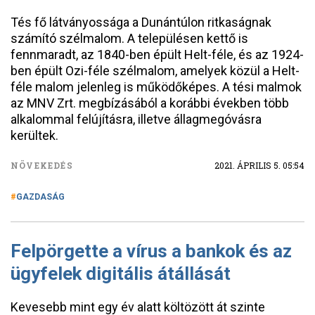
Tés fő látványossága a Dunántúlon ritkaságnak
számító szélmalom. A településen kettő is
fennmaradt, az 1840-ben épült Helt-féle, és az 1924-
ben épült Ozi-féle szélmalom, amelyek közül a Helt-
féle malom jelenleg is működőképes. A tési malmok
az MNV Zrt. megbízásából a korábbi években több
alkalommal felújításra, illetve állagmegóvásra
kerültek.
NÖVEKEDÉS
2021. ÁPRILIS 5. 05:54
GAZDASÁG
Felpörgette a vírus a bankok és az
ügyfelek digitális átállását
Kevesebb mint egy év alatt költözött át szinte