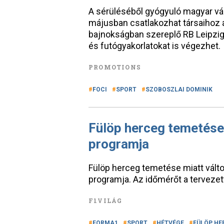
A sérüléséből gyógyuló magyar vál
májusban csatlakozhat társaihoz a
bajnokságban szereplő RB Leipzig
és futógyakorlatokat is végezhet.
PROMOTIONS
FOCI
SPORT
SZOBOSZLAI DOMINIK
Fülöp herceg temetése 
programja
Fülöp herceg temetése miatt vált
programja. Az időmérőt a tervezett
F1VILÁG
FORMA1
SPORT
HÉTVÉGE
FÜLÖP HE