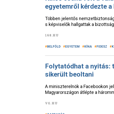
egyetemről kérdezte a
Többen jelentős nemzetbiztonsági
s képviselők hallgattak a bizotts
168.HU
BELFÖLD
EGYETEM
KÍNA
FIDESZ
K
Folytatódhat a nyitás:
sikerült beoltani
A miniszterelnök a Facebookon jel
Magyarországon átlépte a hárommil
VG.HU