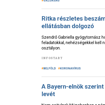
GAZDASÁG
Ritka részletes beszá
ellátásban dolgozó
Szendrő Gabriella gyógytornász h
feladatokkal, nehézségekkel kell 
osztályon.
INFOSTART
BELFÖLD
KORONAVÍRUS
A Bayern-elnök szerint
levét