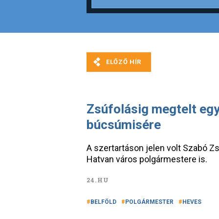
Zsúfolásig megtelt eg
búcsúmisére
A szertartáson jelen volt Szabó Z
Hatvan város polgármestere is.
24.HU
BELFÖLD
POLGÁRMESTER
HEVES