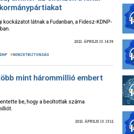
 kormánypártiakat
 kockázatot látnak a Fudanban, a Fidesz-KDNP-
ágban.
2021. ÁPRILIS 13. 14:39
DNP
NEMZETBIZTONSÁG
 több mint hárommillió embert
entette be, hogy a beoltottak száma
liót.
2021. ÁPRILIS 13. 13:12