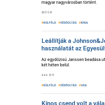
magyar nagyvárosban történt.
MFOR
KÜLFÖLD
VÉDŐOLTÁS
KÍNA
Leállítják a Johnson&
használatát az Egyesü
Az egydózisú Janssen beadása után 
két héten belül.
444.HU
KÜLFÖLD
VÉDŐOLTÁS
USA
Kínos csend volt a vála