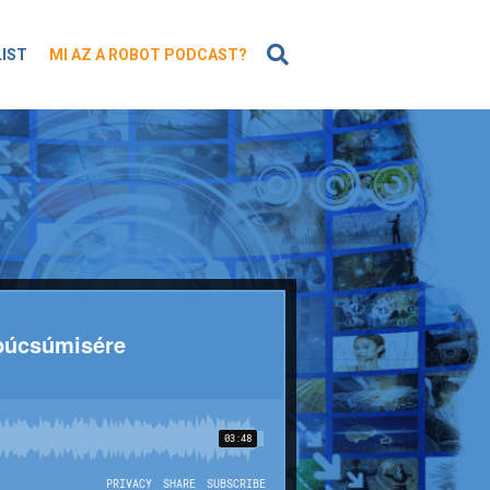
KERESÉS
LIST
MI AZ A ROBOT PODCAST?