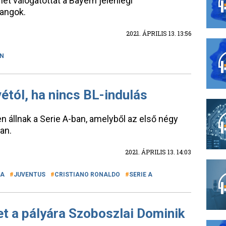
 válogatottat a Bayern jelenlegi
angok.
2021. ÁPRILIS 13. 13:56
N
étól, ha nincs BL-indulás
en állnak a Serie A-ban, amelyből az első négy
an.
2021. ÁPRILIS 13. 14:03
JA
JUVENTUS
CRISTIANO RONALDO
SERIE A
t a pályára Szoboszlai Dominik