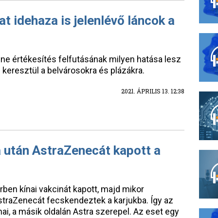
at idehaza is jelenlévő láncok a
ne értékesítés felfutásának milyen hatása lesz
keresztül a belvárosokra és plázákra.
2021. ÁPRILIS 13. 12:38
na után AstraZenecát kapott a
rben kínai vakcinát kapott, majd mikor
straZenecát fecskendeztek a karjukba. Így az
nai, a másik oldalán Astra szerepel. Az eset egy