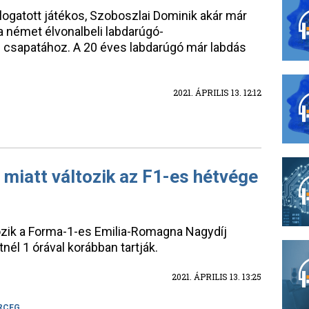
ogatott játékos, Szoboszlai Dominik akár már
 német élvonalbeli labdarúgó-
 csapatához. A 20 éves labdarúgó már labdás
2021. ÁPRILIS 13. 12:12
miatt változik az F1-es hétvége
ozik a Forma-1-es Emilia-Romagna Nagydíj
nél 1 órával korábban tartják.
2021. ÁPRILIS 13. 13:25
RCEG