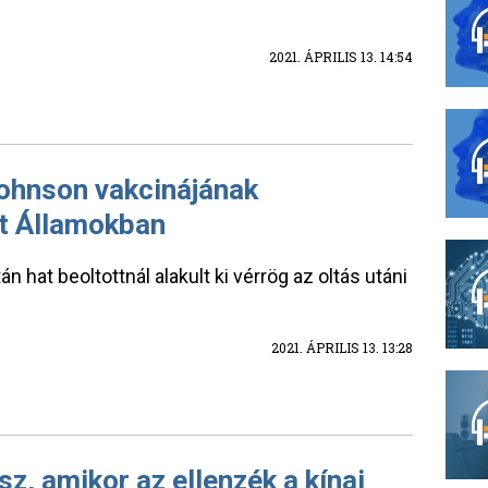
2021. ÁPRILIS 13. 14:54
Johnson vakcinájának
lt Államokban
hat beoltottnál alakult ki vérrög az oltás utáni
2021. ÁPRILIS 13. 13:28
sz, amikor az ellenzék a kínai