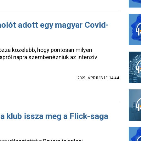
molót adott egy magyar Covid-
ozza közelebb, hogy pontosan milyen
napról napra szembenézniük az intenzív
2021. ÁPRILIS 13. 14:44
 a klub issza meg a Flick-saga