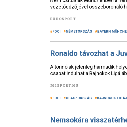
Nem csitulnak Münchenben a német
vezetőedzőjével összeboronáló h
EUROSPORT
FOCI
NÉMETORSZÁG
BAYERN MÜNCHE
Ronaldo távozhat a Juv
A torinóiak jelenleg harmadik hely
csapat indulhat a Bajnokok Ligájáb
M4SPORT.HU
FOCI
OLASZORSZÁG
BAJNOKOK LIGÁ
Nemsokára visszatérhe