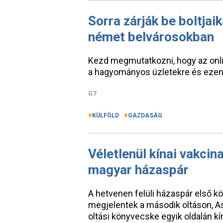
Sorra zárják be boltjaik
német belvárosokban
Kezd megmutatkozni, hogy az onli
a hagyományos üzletekre és ezen 
G7
KÜLFÖLD
GAZDASÁG
Véletlenül kínai vakci
magyar házaspár
A hetvenen felüli házaspár első kö
megjelentek a második oltáson, A
oltási könyvecske egyik oldalán kí