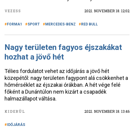
VEZESS
2021. NOVEMBER 18. 12:02
FORMA1
SPORT
MERCEDES-BENZ
RED BULL
Nagy területen fagyos éjszakákat
hozhat a jövő hét
Télies fordulatot vehet az időjárás a jövő hét
közepétől: nagy területen fagypont alá csökkenhet a
hőmérséklet az éjszakai órákban. A hét vége felé
főként a Dunántúlon nem kizárt a csapadék
halmazállapot váltása.
KIDERÜL
2021. NOVEMBER 18. 13:46
IDŐJÁRÁS