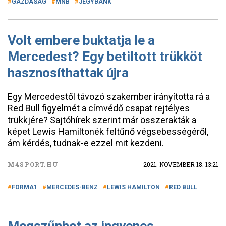
GAZDASÁG
MNB
JEGYBANK
Volt embere buktatja le a
Mercedest? Egy betiltott trükköt
hasznosíthattak újra
Egy Mercedestől távozó szakember irányította rá a
Red Bull figyelmét a címvédő csapat rejtélyes
trükkjére? Sajtóhírek szerint már összerakták a
képet Lewis Hamiltonék feltűnő végsebességéről,
ám kérdés, tudnak-e ezzel mit kezdeni.
M4SPORT.HU
2021. NOVEMBER 18. 13:21
FORMA1
MERCEDES-BENZ
LEWIS HAMILTON
RED BULL