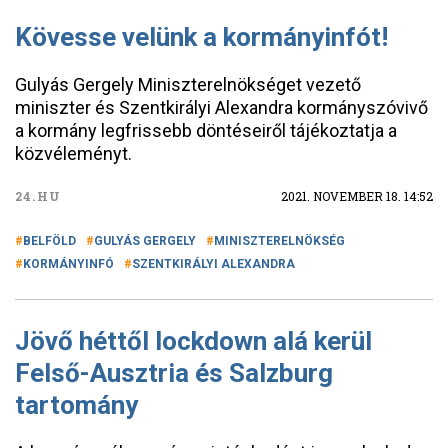
Kövesse velünk a kormányinfót!
Gulyás Gergely Miniszterelnökséget vezető
miniszter és Szentkirályi Alexandra kormányszóvivő
a kormány legfrissebb döntéseiről tájékoztatja a
közvéleményt.
24.HU
2021. NOVEMBER 18. 14:52
BELFÖLD
GULYÁS GERGELY
MINISZTERELNÖKSÉG
KORMÁNYINFÓ
SZENTKIRÁLYI ALEXANDRA
Jövő héttől lockdown alá kerül
Felső-Ausztria és Salzburg
tartomány