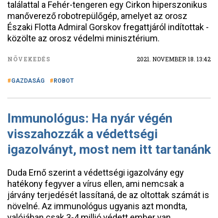
találattal a Fehér-tengeren egy Cirkon hiperszonikus
manőverező robotrepülőgép, amelyet az orosz
Északi Flotta Admiral Gorskov fregattjáról indítottak -
közölte az orosz védelmi minisztérium.
NÖVEKEDÉS
2021. NOVEMBER 18. 13:42
GAZDASÁG
ROBOT
Immunológus: Ha nyár végén
visszahozzák a védettségi
igazolványt, most nem itt tartanánk
Duda Ernő szerint a védettségi igazolvány egy
hatékony fegyver a vírus ellen, ami nemcsak a
járvány terjedését lassítaná, de az oltottak számát is
növelné. Az immunológus ugyanis azt mondta,
valójában csak 3-4 millió védett ember van