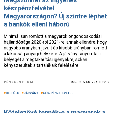
Megszűnhet az ingyenes
készpénzfelvétel
Magyarországon? Új szintre léphet
a bankók elleni háború
Minimálisan romlott a magyarok öngondoskodási
hajlandósága 2020-ról 2021-re, annak ellenére, hogy
nagyobb arányban javult és kisebb arányban romlott
a lakosság anyagi helyzete. A járvány rányomta a
bélyegét a megtakarítási igényekre, sokan
kényszerültek a tartalékaik felélésére.
PÉNZCENTRUM
2021. NOVEMBER 18. 10:39
BELFÖLD
JÁRVÁNY
KÉSZPÉNZFELVÉTEL
Kötelezővé tennék-e a magyarok a