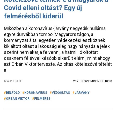
Covid elleni oltást? Egy új
felmérésből kiderül
Miközben a koronavírus-járvány negyedik hulláma
egyre durvábban tombol Magyarországon, a
kormányzat által egyetlen védekezési eszköznek
kikiáltott oltást a lakosság elég nagy hányada a jelek
szerint nem akarja felvenni, a hatmillió oltottat
csaknem félévvel később sikerült elérni, mint ahogy
azt Orbán Viktor tervezte. Az oltás kötelezővé tételét
a
NAPI.HU
2021. NOVEMBER 18. 10:30
BELFÖLD
KORONAVÍRUS
VÉDŐOLTÁS
JÁRVÁNY
ORBÁN VIKTOR
FELMÉRÉS