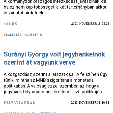
A kormányzók országos intézkedést javasolnak, de
ha ez nem kap többséget, a két tartományban akkor
is zárlatot hirdetnek.
444.HU
2021. NOVEMBER 18. 12:28
EGÉSZSÉG
AUSZTRIA
Surányi György volt jegybankelnök
szerint át vagyunk verve
A közgazdász szerint a látszat csal. A felszínen úgy
tűnik, mintha az MNB szigorítana a monetáris
politikában. A valóság ezzel szemben az, hogy a
jegybank folyamatosan, töretlenül lazít politikáján.
PRIVÁTBANKÁR
2021. NOVEMBER 18. 10:54