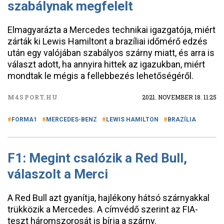
szabálynak megfelelt
Elmagyarázta a Mercedes technikai igazgatója, miért
zárták ki Lewis Hamiltont a brazíliai időmérő edzés
után egy valójában szabályos szárny miatt, és arra is
választ adott, ha annyira hittek az igazukban, miért
mondtak le mégis a fellebbezés lehetőségéről.
M4SPORT.HU
2021. NOVEMBER 18. 11:25
FORMA1
MERCEDES-BENZ
LEWIS HAMILTON
BRAZÍLIA
F1: Megint csalózik a Red Bull,
válaszolt a Merci
A Red Bull azt gyanítja, hajlékony hátsó szárnyakkal
trükközik a Mercedes. A címvédő szerint az FIA-
teszt háromszorosát is bírja a szárny.