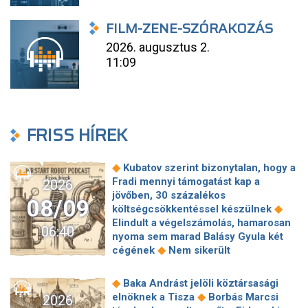
FILM-ZENE-SZÓRAKOZÁS
2026. augusztus 2.
11:09
FRISS HÍREK
◆
Kubatov szerint bizonytalan, hogy a
Fradi mennyi támogatást kap a
2026
jövőben, 30 százalékos
08/09
◆
költségcsökkentéssel készülnek
Elindult a végelszámolás, hamarosan
06:40
nyoma sem marad Balásy Gyula két
◆
cégének
Nem sikerült
megállapodni a köztársasági elnökről,
tojással dobálták meg a
◆
Baka Andrást jelöli köztársasági
◆
miniszterelnököt – Koszovóban
◆
elnöknek a Tisza
Borbás Marcsi
2026
Szépségipar és orvosi turizmus: