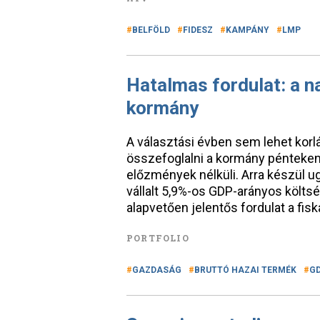
BELFÖLD
FIDESZ
KAMPÁNY
LMP
Hatalmas fordulat: a n
kormány
A választási évben sem lehet korlát
összefoglalni a kormány pénteken
előzmények nélküli. Arra készül 
vállalt 5,9%-os GDP-arányos költsé
alapvetően jelentős fordulat a fiská
PORTFOLIO
GAZDASÁG
BRUTTÓ HAZAI TERMÉK
G