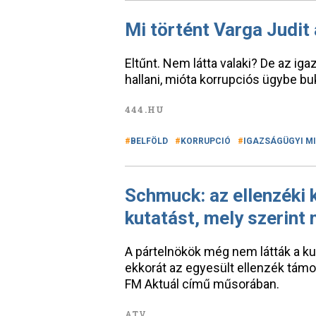
Mi történt Varga Judit
Eltűnt. Nem látta valaki? De az ig
hallani, mióta korrupciós ügybe bu
444.HU
BELFÖLD
KORRUPCIÓ
IGAZSÁGÜGYI M
Schmuck: az ellenzéki
kutatást, mely szerint
A pártelnökök még nem látták a k
ekkorát az egyesült ellenzék támo
FM Aktuál című műsorában.
ATV