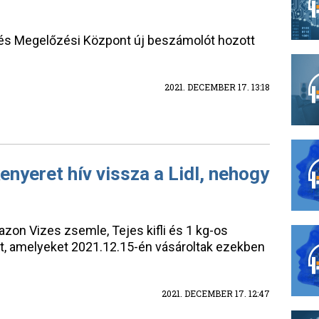
 és Megelőzési Központ új beszámolót hozott
2021. DECEMBER 17. 13:18
kenyeret hív vissza a Lidl, nehogy
azon Vizes zsemle, Tejes kifli és 1 kg-os
it, amelyeket 2021.12.15-én vásároltak ezekben
2021. DECEMBER 17. 12:47