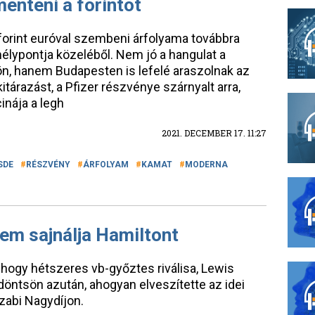
nteni a forintot
forint euróval szembeni árfolyama továbbra
élypontja közeléből. Nem jó a hangulat a
, hanem Budapesten is lefelé araszolnak az
itárazást, a Pfizer részvénye szárnyalt arra,
inája a legh
2021. DECEMBER 17. 11:27
SDE
RÉSZVÉNY
ÁRFOLYAM
KAMAT
MODERNA
sem sajnálja Hamiltont
 hogy hétszeres vb-győztes riválisa, Lewis
döntsön azután, ahogyan elveszítette az idei
zabi Nagydíjon.