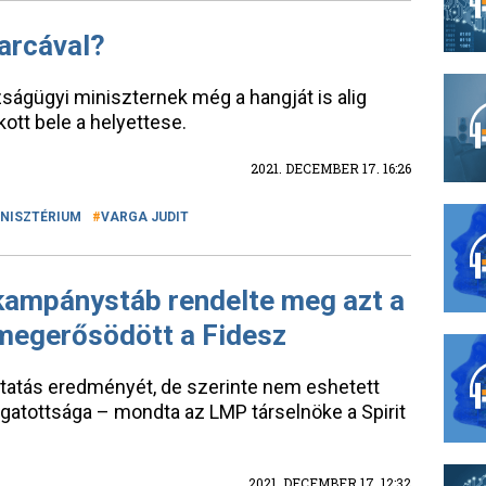
 arcával?
azságügyi miniszternek még a hangját is alig
kott bele a helyettese.
2021. DECEMBER 17. 16:26
INISZTÉRIUM
VARGA JUDIT
 kampánystáb rendelte meg azt a
 megerősödött a Fidesz
utatás eredményét, de szerinte nem eshetett
gatottsága – mondta az LMP társelnöke a Spirit
2021. DECEMBER 17. 12:32