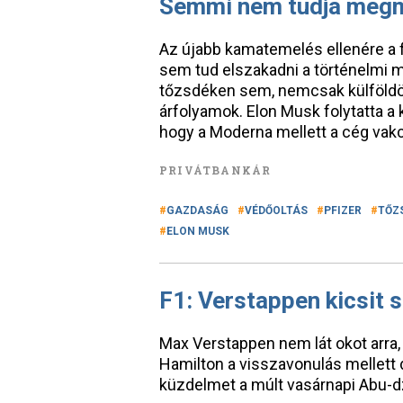
Semmi nem tudja megme
Az újabb kamatemelés ellenére a 
sem tud elszakadni a történelmi m
tőzsdéken sem, nemcsak külföldön
árfolyamok. Elon Musk folytatta a k
hogy a Moderna mellett a cég vakc
PRIVÁTBANKÁR
GAZDASÁG
VÉDŐOLTÁS
PFIZER
TŐZ
ELON MUSK
F1: Verstappen kicsit 
Max Verstappen nem lát okot arra,
Hamilton a visszavonulás mellett 
küzdelmet a múlt vasárnapi Abu-d