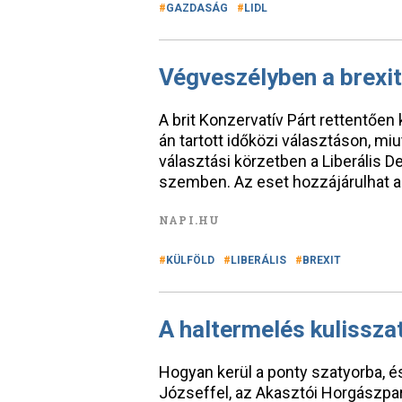
GAZDASÁG
LIDL
Végveszélyben a brexit
A brit Konzervatív Párt rettentőe
án tartott időközi választáson, miu
választási körzetben a Liberális De
szemben. Az eset hozzájárulhat a
NAPI.HU
KÜLFÖLD
LIBERÁLIS
BREXIT
A haltermelés kulisszat
Hogyan kerül a ponty szatyorba, é
Józseffel, az Akasztói Horgászpa