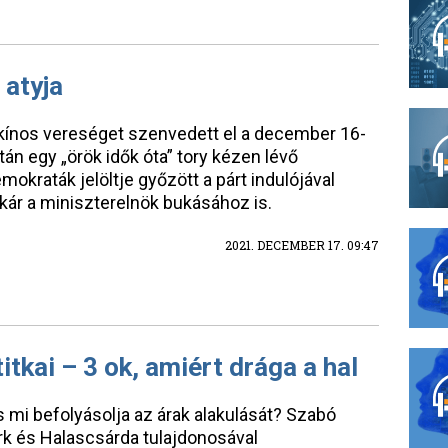
 atyja
n kínos vereséget szenvedett el a december 16-
tán egy „örök idők óta” tory kézen lévő
mokraták jelöltje győzött a párt indulójával
kár a miniszterelnök bukásához is.
2021. DECEMBER 17. 09:47
itkai – 3 ok, amiért drága a hal
s mi befolyásolja az árak alakulását? Szabó
rk és Halascsárda tulajdonosával