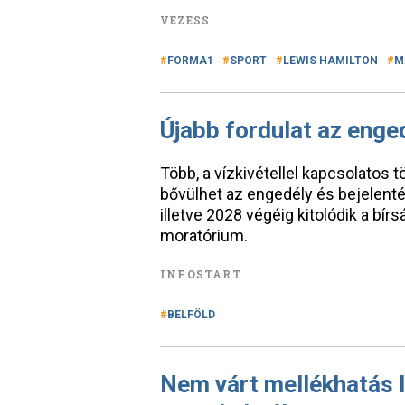
VEZESS
FORMA1
SPORT
LEWIS HAMILTON
M
Újabb fordulat az enge
Több, a vízkivétellel kapcsolatos 
bővülhet az engedély és bejelentés
illetve 2028 végéig kitolódik a b
moratórium.
INFOSTART
BELFÖLD
Nem várt mellékhatás lé