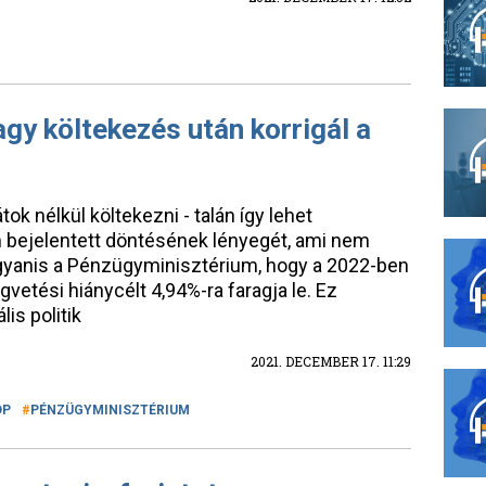
agy költekezés után korrigál a
ok nélkül költekezni - talán így lehet
 bejelentett döntésének lényegét, ami nem
ugyanis a Pénzügyminisztérium, hogy a 2022-ben
gvetési hiánycélt 4,94%-ra faragja le. Ez
lis politik
2021. DECEMBER 17. 11:29
DP
PÉNZÜGYMINISZTÉRIUM