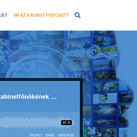
KERESÉS
LIST
MI AZ A ROBOT PODCAST?