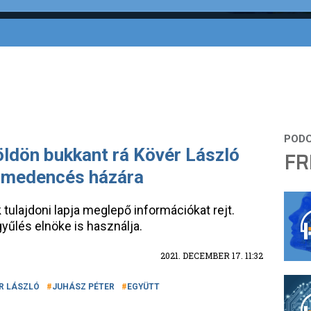
öldön bukkant rá Kövér László
FR
ómedencés házára
 tulajdoni lapja meglepő információkat rejt.
yűlés elnöke is használja.
2021. DECEMBER 17. 11:32
R LÁSZLÓ
JUHÁSZ PÉTER
EGYÜTT