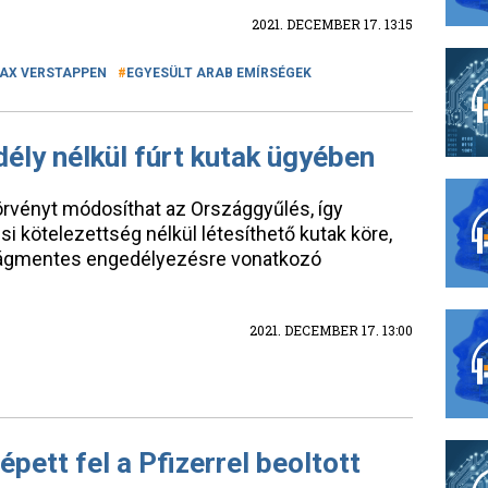
2021. DECEMBER 17. 13:15
AX VERSTAPPEN
EGYESÜLT ARAB EMÍRSÉGEK
dély nélkül fúrt kutak ügyében
törvényt módosíthat az Országgyűlés, így
i kötelezettség nélkül létesíthető kutak köre,
írságmentes engedélyezésre vonatkozó
2021. DECEMBER 17. 13:00
pett fel a Pfizerrel beoltott