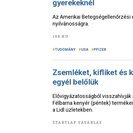
gyerekeknél
Az Amerikai Betegségellenőrzési
nyilvánosságra.
168.HU
TUDOMÁNY
USA
PFIZER
Zsemléket, kifliket és 
egyél belőlük
Elővigyázatosságból visszahívják 
Félbarna kenyér (péntek) terméke
a Lidl üzletekben.
STARTLAP VÁSÁRLÁS