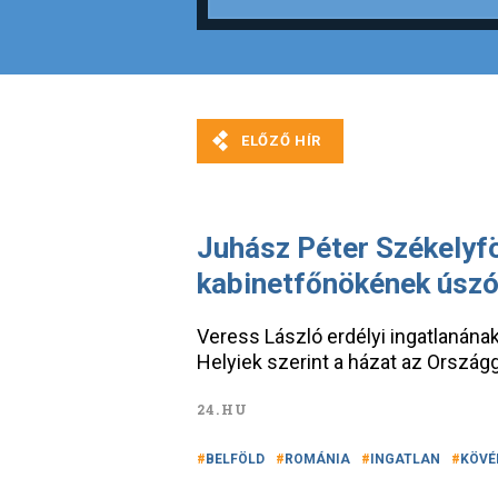
Juhász Péter Székelyf
kabinetfőnökének úsz
Veress László erdélyi ingatlanának
Helyiek szerint a házat az Országg
24.HU
BELFÖLD
ROMÁNIA
INGATLAN
KÖVÉ