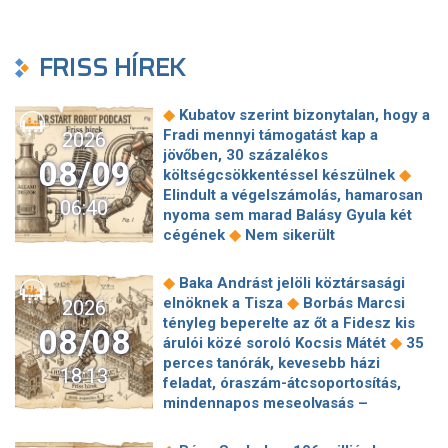
FRISS HÍREK
◆
Kubatov szerint bizonytalan, hogy a
Fradi mennyi támogatást kap a
2026
jövőben, 30 százalékos
08/09
◆
költségcsökkentéssel készülnek
Elindult a végelszámolás, hamarosan
06:40
nyoma sem marad Balásy Gyula két
◆
cégének
Nem sikerült
megállapodni a köztársasági elnökről,
tojással dobálták meg a
◆
Baka Andrást jelöli köztársasági
◆
miniszterelnököt – Koszovóban
◆
elnöknek a Tisza
Borbás Marcsi
2026
Szépségipar és orvosi turizmus:
tényleg beperelte az őt a Fidesz kis
08/08
milyen erős Budapest a plasztikai
◆
árulói közé soroló Kocsis Mátét
35
◆
sebészet térképén?
72 óra
perces tanórák, kevesebb házi
18:13
◆
Montenegróban
35 perces tanórák
feladat, óraszám-átcsoportosítás,
lehetnek az alsó tagozatos diákoknak,
mindennapos meseolvasás –
komoly változások jöhetnek az
elkészült a minisztérium alsó
◆
iskolákban
Karácsony: A NER Baka
◆
tagozatos javaslatcsomagja