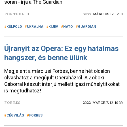
során - írja a The Guardian.
PORTFOLIO
2022. MÁRCIUS 12. 12:10
KÜLFÖLD
UKRAJNA
KIJEV
NATO
GUARDIAN
Újranyit az Opera: Ez egy hatalmas
hangszer, és benne ülünk
Megjelent a márciusi Forbes, benne hét oldalon
olvashatsz a megújult Operaházról. A Zoboki
Gáborral készült interjú mellett igazi műhelytitkokat
is megtudhatsz!
FORBES
2022. MÁRCIUS 12. 10:39
CÉGVILÁG
FORBES