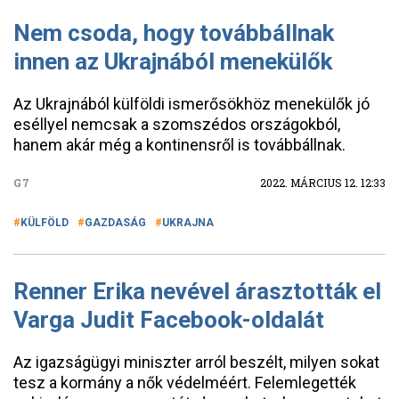
Nem csoda, hogy továbbállnak
innen az Ukrajnából menekülők
Az Ukrajnából külföldi ismerősökhöz menekülők jó
eséllyel nemcsak a szomszédos országokból,
hanem akár még a kontinensről is továbbállnak.
G7
2022. MÁRCIUS 12. 12:33
KÜLFÖLD
GAZDASÁG
UKRAJNA
Renner Erika nevével árasztották el
Varga Judit Facebook-oldalát
Az igazságügyi miniszter arról beszélt, milyen sokat
tesz a kormány a nők védelméért. Felemlegették