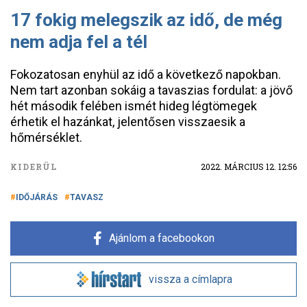
17 fokig melegszik az idő, de még
nem adja fel a tél
Fokozatosan enyhül az idő a következő napokban.
Nem tart azonban sokáig a tavaszias fordulat: a jövő
hét második felében ismét hideg légtömegek
érhetik el hazánkat, jelentősen visszaesik a
hőmérséklet.
KIDERÜL
2022. MÁRCIUS 12. 12:56
IDŐJÁRÁS
TAVASZ
Ajánlom a facebookon
vissza a címlapra