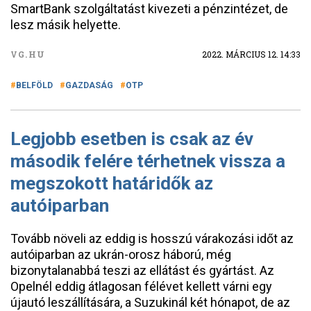
SmartBank szolgáltatást kivezeti a pénzintézet, de
lesz másik helyette.
VG.HU
2022. MÁRCIUS 12. 14:33
BELFÖLD
GAZDASÁG
OTP
Legjobb esetben is csak az év
második felére térhetnek vissza a
megszokott határidők az
autóiparban
Tovább növeli az eddig is hosszú várakozási időt az
autóiparban az ukrán-orosz háború, még
bizonytalanabbá teszi az ellátást és gyártást. Az
Opelnél eddig átlagosan félévet kellett várni egy
újautó leszállítására, a Suzukinál két hónapot, de az