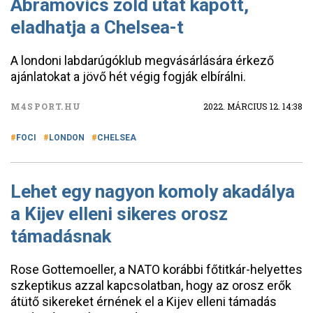
Abramovics zöld utat kapott,
eladhatja a Chelsea-t
A londoni labdarúgóklub megvásárlására érkező
ajánlatokat a jövő hét végig fogják elbírálni.
M4SPORT.HU
2022. MÁRCIUS 12. 14:38
FOCI
LONDON
CHELSEA
Lehet egy nagyon komoly akadálya
a Kijev elleni sikeres orosz
támadásnak
Rose Gottemoeller, a NATO korábbi főtitkár-helyettes
szkeptikus azzal kapcsolatban, hogy az orosz erők
átütő sikereket érnének el a Kijev elleni támadás