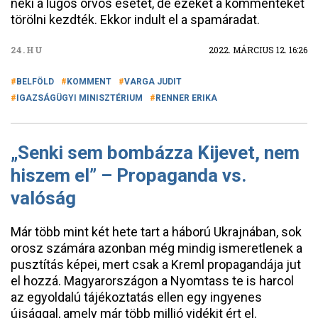
neki a lúgos orvos esetét, de ezeket a kommenteket
törölni kezdték. Ekkor indult el a spamáradat.
24.HU
2022. MÁRCIUS 12. 16:26
BELFÖLD
KOMMENT
VARGA JUDIT
IGAZSÁGÜGYI MINISZTÉRIUM
RENNER ERIKA
„Senki sem bombázza Kijevet, nem
hiszem el” – Propaganda vs.
valóság
Már több mint két hete tart a háború Ukrajnában, sok
orosz számára azonban még mindig ismeretlenek a
pusztítás képei, mert csak a Kreml propagandája jut
el hozzá. Magyarországon a Nyomtass te is harcol
az egyoldalú tájékoztatás ellen egy ingyenes
újsággal, amely már több millió vidékit ért el.