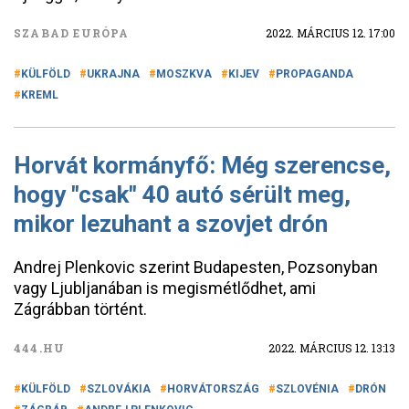
SZABAD EURÓPA
2022. MÁRCIUS 12. 17:00
KÜLFÖLD
UKRAJNA
MOSZKVA
KIJEV
PROPAGANDA
KREML
Horvát kormányfő: Még szerencse,
hogy "csak" 40 autó sérült meg,
mikor lezuhant a szovjet drón
Andrej Plenkovic szerint Budapesten, Pozsonyban
vagy Ljubljanában is megismétlődhet, ami
Zágrábban történt.
444.HU
2022. MÁRCIUS 12. 13:13
KÜLFÖLD
SZLOVÁKIA
HORVÁTORSZÁG
SZLOVÉNIA
DRÓN