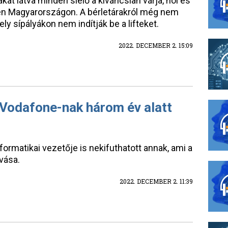
at látva minden síelő a kíváncsian várja, hol és
én Magyarországon. A bérletárakról még nem
ely sípályákon nem indítják be a lifteket.
2022. DECEMBER 2. 15:09
 Vodafone-nak három év alatt
nformatikai vezetője is nekifuthatott annak, ami a
vása.
2022. DECEMBER 2. 11:39