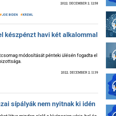
2022. DECEMBER 2. 12:58
JOE BIDEN
KREML
l készpénzt havi két alkalommal
atcsomag módosítását pénteki ülésén fogadta el
bizottsága.
2022. DECEMBER 2. 11:39
zai sípályák nem nyitnak ki idén