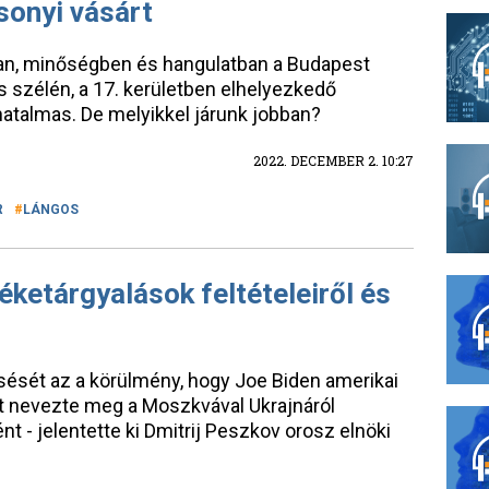
sonyi vásárt
an, minőségben és hangulatban a Budapest
s szélén, a 17. kerületben elhelyezkedő
hatalmas. De melyikkel járunk jobban?
2022. DECEMBER 2. 10:27
R
LÁNGOS
éketárgyalások feltételeiről és
esését az a körülmény, hogy Joe Biden amerikai
t nevezte meg a Moszkvával Ukrajnáról
nt - jelentette ki Dmitrij Peszkov orosz elnöki