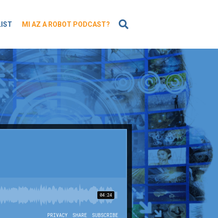
KERESÉS
LIST
MI AZ A ROBOT PODCAST?