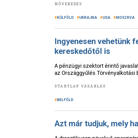
NÖVEKEDÉS
KÜLFÖLD
UKRAJNA
USA
MOSZKVA
Ingyenesen vehetünk fe
kereskedőtől is
A pénzügyi szektort érintő javasl
az Országgyűlés Törvényalkotási 
STARTLAP VÁSÁRLÁS
BELFÖLD
Azt már tudjuk, mely ha