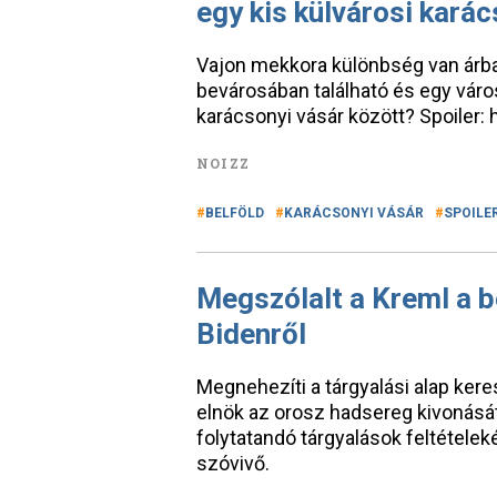
egy kis külvárosi karác
Vajon mekkora különbség van árb
bevárosában található és egy váro
karácsonyi vásár között? Spoiler: 
NOIZZ
BELFÖLD
KARÁCSONYI VÁSÁR
SPOILE
Megszólalt a Kreml a b
Bidenről
Megnehezíti a tárgyalási alap ker
elnök az orosz hadsereg kivonásá
folytatandó tárgyalások feltételeké
szóvivő.